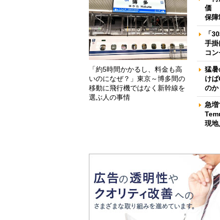
価 
保障
「3
手掛
コン
「約5時間かかるし、料金も高
猛暑
いのになぜ？」東京～博多間の
けば
移動に飛行機ではなく新幹線を
のか
選ぶ人の事情
急増
Te
現地