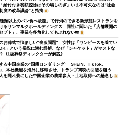
「給付付き税額控除はその場しのぎ」いま不可欠なのは“社会
制度の改革議論”と指摘
0種類以上のパン食べ放題」で行列のできる新形態レストランを
けるサンマルクホールディングス 同社に聞いた「店舗展開の
セプト」、事業を多角化してもぶれない軸
のお葬式で悩ましい“喪服問題” 女性は「ワンピースを着てい
OK」という俗説に潜む誤解、なぜ「ジャケット」がマストな
？《1級葬祭ディレクターが解説》
する中国企業の“国籍ロンダリング” SHEIN、TikTok、
mu…本社機能を海外に移転させ、トランプ関税の回避を狙う
人を隠れ蓑にした中国企業の農業参入・土地取得への懸念も