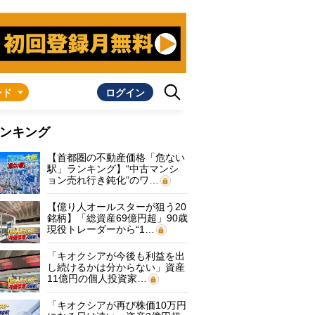
ンド
ログイン
ンキング
【首都圏の不動産価格「危ない
駅」ランキング】“中古マンシ
ョン売れ行き鈍化”のワ…
【億り人オールスターが狙う20
銘柄】「総資産69億円超」90歳
現役トレーダーから“1…
「キオクシアが今後も利益を出
し続けるかは分からない」資産
11億円の個人投資家…
「キオクシアが再び株価10万円