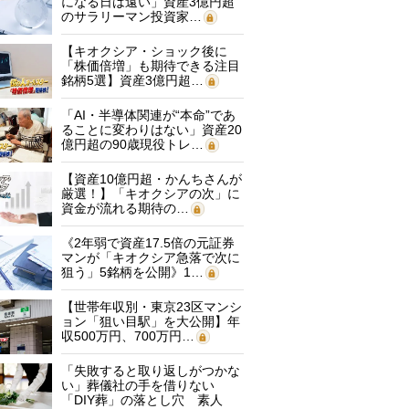
になる日は遠い」資産3億円超
のサラリーマン投資家…
【キオクシア・ショック後に
「株価倍増」も期待できる注目
銘柄5選】資産3億円超…
「AI・半導体関連が“本命”であ
ることに変わりはない」資産20
億円超の90歳現役トレ…
【資産10億円超・かんちさんが
厳選！】「キオクシアの次」に
資金が流れる期待の…
《2年弱で資産17.5倍の元証券
マンが「キオクシア急落で次に
狙う」5銘柄を公開》1…
【世帯年収別・東京23区マンシ
ョン「狙い目駅」を大公開】年
収500万円、700万円…
「失敗すると取り返しがつかな
い」葬儀社の手を借りない
「DIY葬」の落とし穴 素人