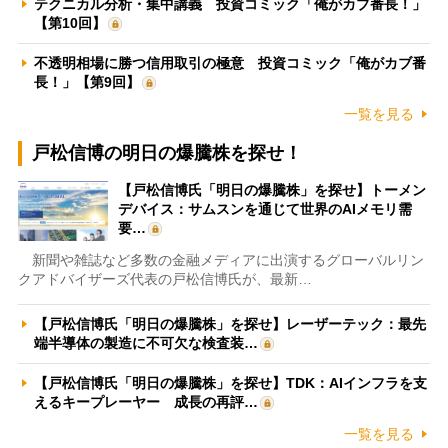
テクニカル分析・集中講義 投資コミック「俺がカブ番長！」
【第10回】
不透明相場に勝つ信用取引の極意 投資コミック「俺がカブ番
長！」【第9回】
一覧を見る
戸松信博の明日の爆騰株を探せ！
【戸松信博氏「明日の爆騰株」を探せ】トーメン
デバイス：サムスンを通じて世界のAIメモリ需
要…
新聞や雑誌など多数の金融メディアに出演するグローバルリン
クアドバイザーズ代表の戸松信博氏が、最新…
【戸松信博氏「明日の爆騰株」を探せ】レーザーテック：最先
端半導体の製造に不可欠な検査装…
【戸松信博氏「明日の爆騰株」を探せ】TDK：AIインフラを支
えるキープレーヤー 成長の再評…
一覧を見る