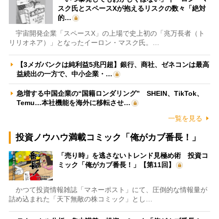
スク氏とスペースXが抱えるリスクの数々「絶対
的…
宇宙開発企業「スペースX」の上場で史上初の「兆万長者（ト
リリオネア）」となったイーロン・マスク氏。…
【3メガバンクは純利益5兆円超】銀行、商社、ゼネコンは最高
益続出の一方で、中小企業・…
急増する中国企業の“国籍ロンダリング” SHEIN、TikTok、
Temu…本社機能を海外に移転させ…
一覧を見る
投資ノウハウ満載コミック「俺がカブ番長！」
「売り時」を逃さないトレンド見極め術 投資コ
ミック「俺がカブ番長！」【第11回】
かつて投資情報雑誌「マネーポスト」にて、圧倒的な情報量が
詰め込まれた「天下無敵の株コミック」とし…