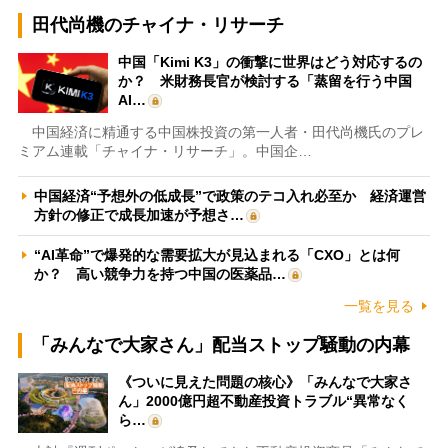
田代尚機のチャイナ・リサーチ
中国「Kimi K3」の衝撃に世界はどう対応するの
か？ 米財務長官が検討する「蒸留を行う中国
AI…
中国経済に精通する中国株投資の第一人者・田代尚機氏のプレ
ミアム連載「チャイナ・リサーチ」。中国企…
中国経済“予想外の低成長”で政策のテコ入れ必至か 経済運営
方針の修正で成長加速が予想さ…
“AI革命”で爆発的な需要拡大が見込まれる「CXO」とは何
か？ 高い競争力を持つ中国の医薬品…
一覧を見る
「みんなで大家さん」配当ストップ騒動の内幕
《ついに見えた問題の核心》「みんなで大家さ
ん」2000億円超不動産投資トラブル“異常なく
ら…