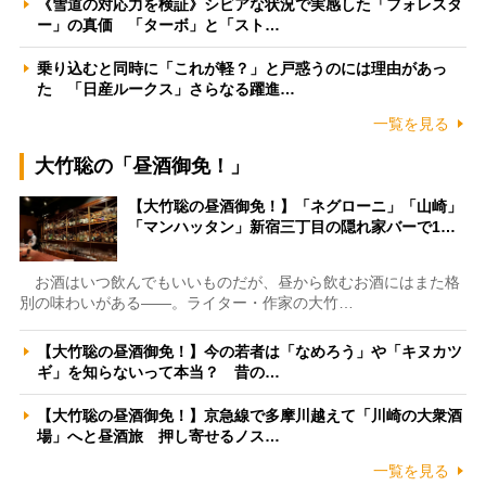
《雪道の対応力を検証》シビアな状況で実感した「フォレスタ
ー」の真価 「ターボ」と「スト…
乗り込むと同時に「これが軽？」と戸惑うのには理由があっ
た 「日産ルークス」さらなる躍進…
一覧を見る
大竹聡の「昼酒御免！」
【大竹聡の昼酒御免！】「ネグローニ」「山崎」
「マンハッタン」新宿三丁目の隠れ家バーで1…
お酒はいつ飲んでもいいものだが、昼から飲むお酒にはまた格
別の味わいがある――。ライター・作家の大竹…
【大竹聡の昼酒御免！】今の若者は「なめろう」や「キヌカツ
ギ」を知らないって本当？ 昔の…
【大竹聡の昼酒御免！】京急線で多摩川越えて「川崎の大衆酒
場」へと昼酒旅 押し寄せるノス…
一覧を見る