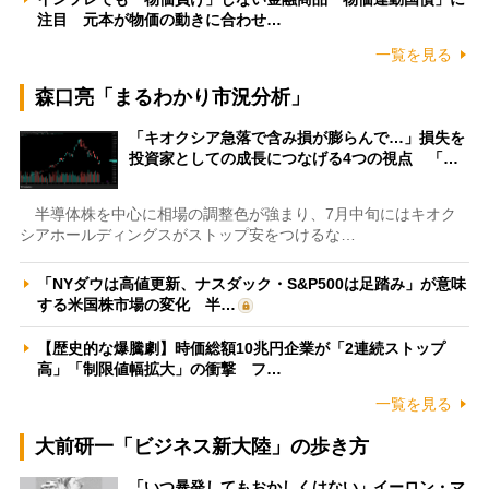
注目 元本が物価の動きに合わせ…
一覧を見る
森口亮「まるわかり市況分析」
「キオクシア急落で含み損が膨らんで…」損失を
投資家としての成長につなげる4つの視点 「…
半導体株を中心に相場の調整色が強まり、7月中旬にはキオク
シアホールディングスがストップ安をつけるな…
「NYダウは高値更新、ナスダック・S&P500は足踏み」が意味
する米国株市場の変化 半…
【歴史的な爆騰劇】時価総額10兆円企業が「2連続ストップ
高」「制限値幅拡大」の衝撃 フ…
一覧を見る
大前研一「ビジネス新大陸」の歩き方
「いつ暴発してもおかしくはない」イーロン・マ