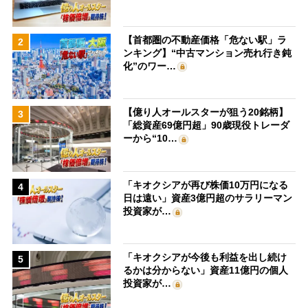
【首都圏の不動産価格「危ない駅」ラ
2
ンキング】“中古マンション売れ行き鈍
化”のワー…
【億り人オールスターが狙う20銘柄】
3
「総資産69億円超」90歳現役トレーダ
ーから“10…
「キオクシアが再び株価10万円になる
4
日は遠い」資産3億円超のサラリーマン
投資家が…
「キオクシアが今後も利益を出し続け
5
るかは分からない」資産11億円の個人
投資家が…