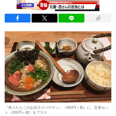
『炙りたらこのお出汁スパゲティ』（980円＋税）に、定食セッ
ト（200円＋税）をプラス