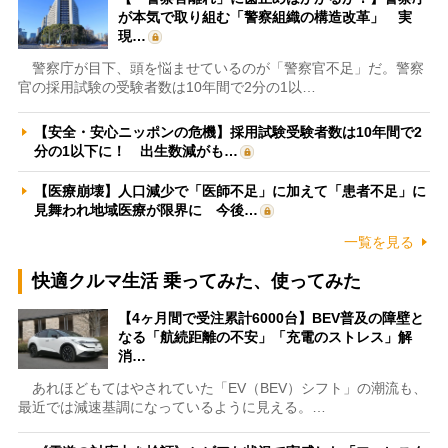
が本気で取り組む「警察組織の構造改革」 実
現…
警察庁が目下、頭を悩ませているのが「警察官不足」だ。警察
官の採用試験の受験者数は10年間で2分の1以…
【安全・安心ニッポンの危機】採用試験受験者数は10年間で2
分の1以下に！ 出生数減がも…
【医療崩壊】人口減少で「医師不足」に加えて「患者不足」に
見舞われ地域医療が限界に 今後…
一覧を見る
快適クルマ生活 乗ってみた、使ってみた
【4ヶ月間で受注累計6000台】BEV普及の障壁と
なる「航続距離の不安」「充電のストレス」解
消…
あれほどもてはやされていた「EV（BEV）シフト」の潮流も、
最近では減速基調になっているように見える。…