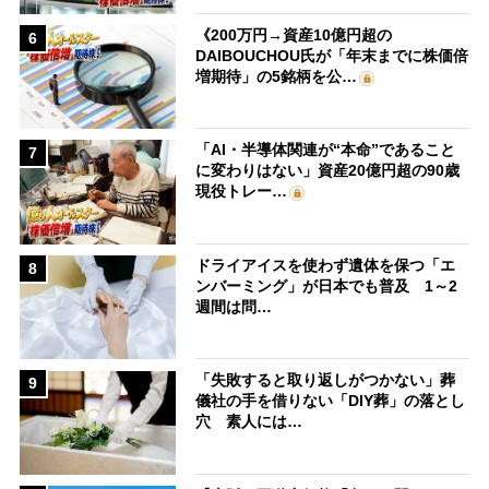
《200万円→資産10億円超の
6
DAIBOUCHOU氏が「年末までに株価倍
増期待」の5銘柄を公…
「AI・半導体関連が“本命”であること
7
に変わりはない」資産20億円超の90歳
現役トレー…
ドライアイスを使わず遺体を保つ「エ
8
ンバーミング」が日本でも普及 1～2
週間は問…
「失敗すると取り返しがつかない」葬
9
儀社の手を借りない「DIY葬」の落とし
穴 素人には…