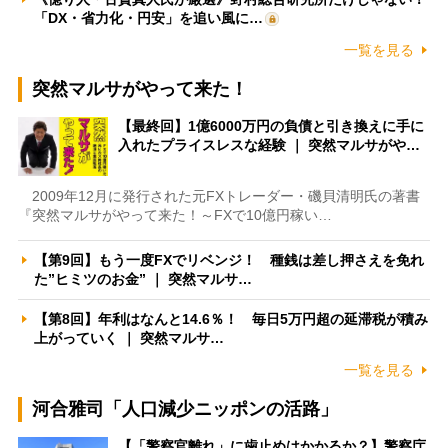
「DX・省力化・円安」を追い風に…
一覧を見る
突然マルサがやって来た！
【最終回】1億6000万円の負債と引き換えに手に
入れたプライスレスな経験 ｜ 突然マルサがや…
2009年12月に発行された元FXトレーダー・磯貝清明氏の著書
『突然マルサがやって来た！～FXで10億円稼い…
【第9回】もう一度FXでリベンジ！ 種銭は差し押さえを免れ
た”ヒミツのお金” ｜ 突然マルサ…
【第8回】年利はなんと14.6％！ 毎日5万円超の延滞税が積み
上がっていく ｜ 突然マルサ…
一覧を見る
河合雅司「人口減少ニッポンの活路」
【「警察官離れ」に歯止めはかかるか？】警察庁