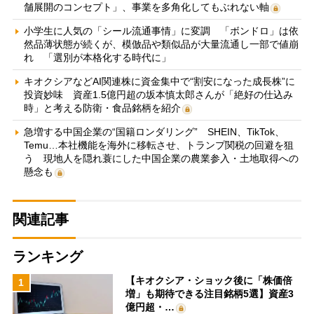
舗展開のコンセプト」、事業を多角化してもぶれない軸
小学生に人気の「シール流通事情」に変調 「ボンドロ」は依
然品薄状態が続くが、模倣品や類似品が大量流通し一部で値崩
れ 「選別が本格化する時代に」
キオクシアなどAI関連株に資金集中で“割安になった成長株”に
投資妙味 資産1.5億円超の坂本慎太郎さんが「絶好の仕込み
時」と考える防衛・食品銘柄を紹介
急増する中国企業の“国籍ロンダリング” SHEIN、TikTok、
Temu…本社機能を海外に移転させ、トランプ関税の回避を狙
う 現地人を隠れ蓑にした中国企業の農業参入・土地取得への
懸念も
関連記事
ランキング
【キオクシア・ショック後に「株価倍
1
増」も期待できる注目銘柄5選】資産3
億円超・…