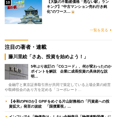
【大阪の不動産価格「危ない駅」ラン
10
キング】“中古マンション売れ行き鈍
化”のワース…
一覧を見る
注目の著者・連載
藤川里絵「さあ、投資を始めよう！」
5年ぶり改訂の「CGコード」、何が変わったのか
ポイントを解説 企業に成長投資の具体的な説
明…
金融庁と東京証券取引所が共同で策定している上場企業の経営
や取締役会のあり方を定める「コーポレート…
【令和のPKOか】GPIFをめぐる片山財務相の「円資産への投
資拡大」発言の波紋 「国債重視」…
インフレでも「物価負け」しない金融商品「物価連動国債」に