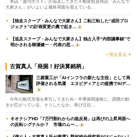
本誌『週刊ポスト』が追及してきた不動産投資商品「みんなで
大家さん」がいよいよ最終局面を迎えている…
【独走スクープ・みんなで大家さん】二転三転した“成田プロ
ジェクト”の計画変更の裏で起き…
【追及スクープ・みんなで大家さん】独占入手“内部議事録”で
明かされる柳瀬健一・代表の思…
一覧を見る
古賀真人「発掘！好決算銘柄」
三菱重工が「AIインフラの新たな主役」として再
評価される気運 エヌビディアとの提携でAIデ…
今年の株式市場を牽引してきたAI・半導体関連株に、調整の動
きが広がっている。そうしたなか、再び注目…
キオクシアHD「7万円割れからの急反発」は再びの上昇局面へ
の反転シグナルか？ 市場のムー…
《億り人・古賀真人氏が厳選》野村総合研究所だけじゃない！