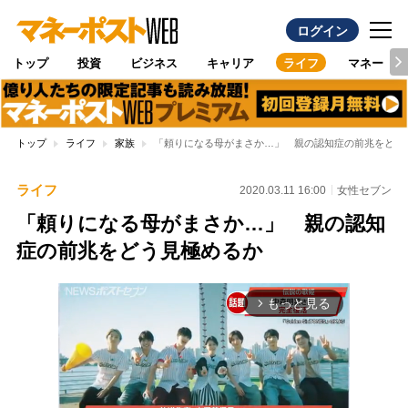
ログイン
トップ
投資
ビジネス
キャリア
ライフ
マネー
トップ
ライフ
家族
「頼りになる母がまさか…」 親の認知症の前兆をどう
ライフ
2020.03.11 16:00
女性セブン
「頼りになる母がまさか…」 親の認知
症の前兆をどう見極めるか
もっと見る
arrow_forward_ios