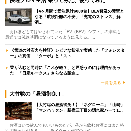
快適クルマ生活 乗ってみた、使ってみた
【4ヶ月間で受注累計6000台】BEV普及の障壁と
なる「航続距離の不安」「充電のストレス」解
消…
あれほどもてはやされていた「EV（BEV）シフト」の潮流も、
最近では減速基調になっているように見える。…
《雪道の対応力を検証》シビアな状況で実感した「フォレスタ
ー」の真価 「ターボ」と「スト…
乗り込むと同時に「これが軽？」と戸惑うのには理由があっ
た 「日産ルークス」さらなる躍進…
一覧を見る
大竹聡の「昼酒御免！」
【大竹聡の昼酒御免！】「ネグローニ」「山崎」
「マンハッタン」新宿三丁目の隠れ家バーで1…
お酒はいつ飲んでもいいものだが、昼から飲むお酒にはまた格
別の味わいがある――。ライター・作家の大竹…