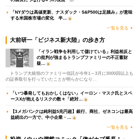
「NYダウは高値更新、ナスダック・S&P500は足踏み」が意味
する米国株市場の変化 半…
一覧を見る
大前研一「ビジネス新大陸」の歩き方
「イラン戦争を利用して儲けている」利益相反と
の批判が強まるトランプファミリーの不正蓄財
疑…
トランプ大統領のファミリー信託が今年1～3月に3000回以上も
の証券取引を行っていたことが明らかになり…
「いつ暴発してもおかしくはない」イーロン・マスク氏とスペ
ースXが抱えるリスクの数々「絶対…
【3メガバンクは純利益5兆円超】銀行、商社、ゼネコンは最高
益続出の一方で、中小企業・…
一覧を見る