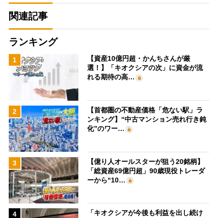
関連記事
ランキング
【資産10億円超・かんちさんが厳
1
選！】「キオクシアの次」に資金が流
れる期待の高…
【首都圏の不動産価格「危ない駅」ラ
2
ンキング】“中古マンション売れ行き鈍
化”のワー…
【億り人オールスターが狙う20銘柄】
3
「総資産69億円超」90歳現役トレーダ
ーから“10…
「キオクシアが今後も利益を出し続け
4