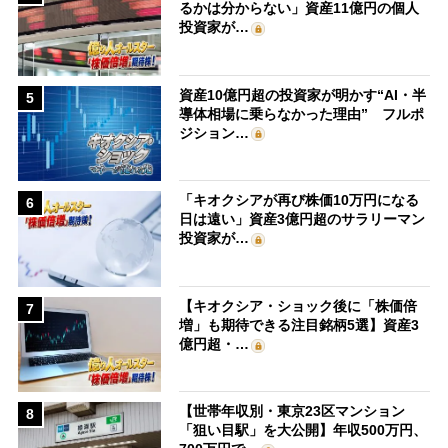
るかは分からない」資産11億円の個人
投資家が…
資産10億円超の投資家が明かす“AI・半
5
導体相場に乗らなかった理由” フルポ
ジション…
「キオクシアが再び株価10万円になる
6
日は遠い」資産3億円超のサラリーマン
投資家が…
【キオクシア・ショック後に「株価倍
7
増」も期待できる注目銘柄5選】資産3
億円超・…
【世帯年収別・東京23区マンション
8
「狙い目駅」を大公開】年収500万円、