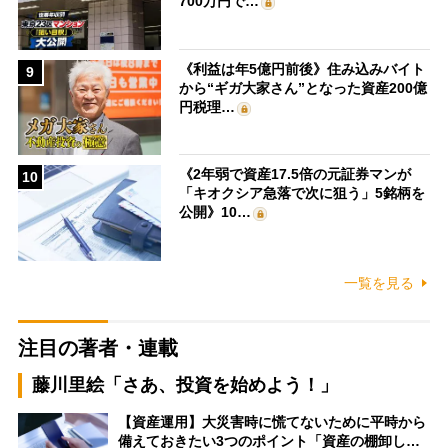
700万円で…
《利益は年5億円前後》住み込みバイト
9
から“ギガ大家さん”となった資産200億
円税理…
《2年弱で資産17.5倍の元証券マンが
10
「キオクシア急落で次に狙う」5銘柄を
公開》10…
一覧を見る
注目の著者・連載
藤川里絵「さあ、投資を始めよう！」
【資産運用】大災害時に慌てないために平時から
備えておきたい3つのポイント「資産の棚卸し…