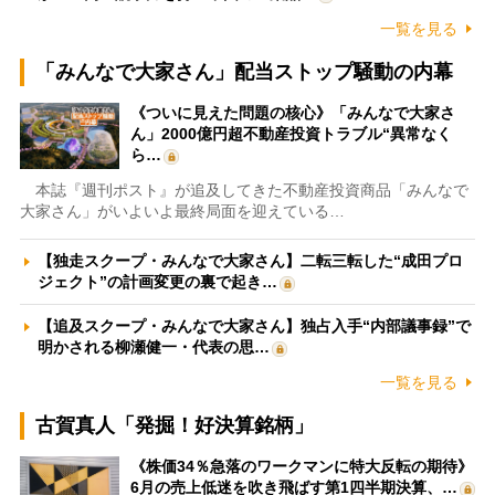
一覧を見る
「みんなで大家さん」配当ストップ騒動の内幕
《ついに見えた問題の核心》「みんなで大家さ
ん」2000億円超不動産投資トラブル“異常なく
ら…
本誌『週刊ポスト』が追及してきた不動産投資商品「みんなで
大家さん」がいよいよ最終局面を迎えている…
【独走スクープ・みんなで大家さん】二転三転した“成田プロ
ジェクト”の計画変更の裏で起き…
【追及スクープ・みんなで大家さん】独占入手“内部議事録”で
明かされる柳瀬健一・代表の思…
一覧を見る
古賀真人「発掘！好決算銘柄」
《株価34％急落のワークマンに特大反転の期待》
6月の売上低迷を吹き飛ばす第1四半期決算、…