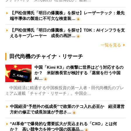
【戸松信博氏「明日の爆騰株」を探せ】レーザーテック：最先
端半導体の製造に不可欠な検査装…
【戸松信博氏「明日の爆騰株」を探せ】TDK：AIインフラを支
えるキープレーヤー 成長の再評…
一覧を見る
田代尚機のチャイナ・リサーチ
中国「Kimi K3」の衝撃に世界はどう対応するの
か？ 米財務長官が検討する「蒸留を行う中国
AI…
中国経済に精通する中国株投資の第一人者・田代尚機氏のプレ
ミアム連載「チャイナ・リサーチ」。中国企…
中国経済“予想外の低成長”で政策のテコ入れ必至か 経済運営
方針の修正で成長加速が予想さ…
“AI革命”で爆発的な需要拡大が見込まれる「CXO」とは何
か？ 高い競争力を持つ中国の医薬品…