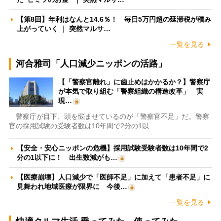
【第8回】年利はなんと14.6％！ 毎日5万円超の延滞税が積み
上がっていく ｜ 突然マルサ…
一覧を見る
河合雅司「人口減少ニッポンの活路」
【「警察官離れ」に歯止めはかかるか？】警察庁
が本気で取り組む「警察組織の構造改革」 実
現…
警察庁が目下、頭を悩ませているのが「警察官不足」だ。警察
官の採用試験の受験者数は10年間で2分の1以…
【安全・安心ニッポンの危機】採用試験受験者数は10年間で2
分の1以下に！ 出生数減がも…
【医療崩壊】人口減少で「医師不足」に加えて「患者不足」に
見舞われ地域医療が限界に 今後…
一覧を見る