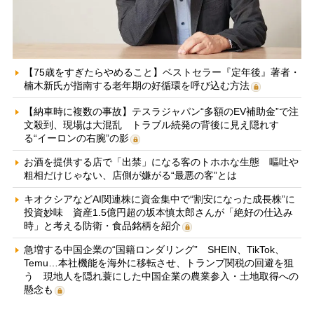
【75歳をすぎたらやめること】ベストセラー『定年後』著者・
楠木新氏が指南する老年期の好循環を呼び込む方法
【納車時に複数の事故】テスラジャパン“多額のEV補助金”で注
文殺到、現場は大混乱 トラブル続発の背後に見え隠れす
る“イーロンの右腕”の影
お酒を提供する店で「出禁」になる客のトホホな生態 嘔吐や
粗相だけじゃない、店側が嫌がる“最悪の客”とは
キオクシアなどAI関連株に資金集中で“割安になった成長株”に
投資妙味 資産1.5億円超の坂本慎太郎さんが「絶好の仕込み
時」と考える防衛・食品銘柄を紹介
急増する中国企業の“国籍ロンダリング” SHEIN、TikTok、
Temu…本社機能を海外に移転させ、トランプ関税の回避を狙
う 現地人を隠れ蓑にした中国企業の農業参入・土地取得への
懸念も