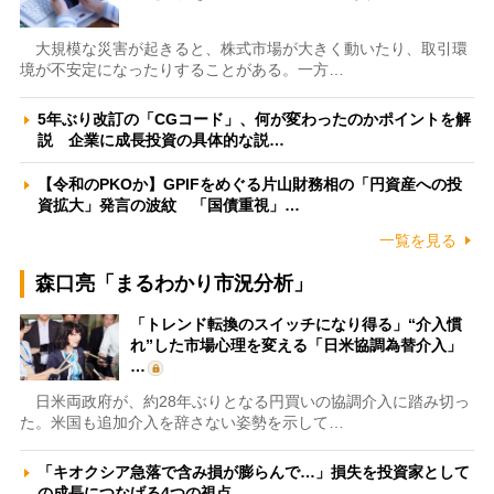
大規模な災害が起きると、株式市場が大きく動いたり、取引環
境が不安定になったりすることがある。一方…
5年ぶり改訂の「CGコード」、何が変わったのかポイントを解
説 企業に成長投資の具体的な説…
【令和のPKOか】GPIFをめぐる片山財務相の「円資産への投
資拡大」発言の波紋 「国債重視」…
一覧を見る
森口亮「まるわかり市況分析」
「トレンド転換のスイッチになり得る」“介入慣
れ”した市場心理を変える「日米協調為替介入」
…
日米両政府が、約28年ぶりとなる円買いの協調介入に踏み切っ
た。米国も追加介入を辞さない姿勢を示して…
「キオクシア急落で含み損が膨らんで…」損失を投資家として
の成長につなげる4つの視点 …