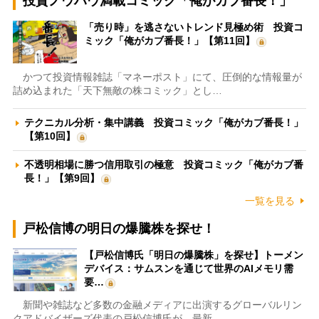
投資ノウハウ満載コミック「俺がカブ番長！」
「売り時」を逃さないトレンド見極め術 投資コ
ミック「俺がカブ番長！」【第11回】
かつて投資情報雑誌「マネーポスト」にて、圧倒的な情報量が
詰め込まれた「天下無敵の株コミック」とし…
テクニカル分析・集中講義 投資コミック「俺がカブ番長！」
【第10回】
不透明相場に勝つ信用取引の極意 投資コミック「俺がカブ番
長！」【第9回】
一覧を見る
戸松信博の明日の爆騰株を探せ！
【戸松信博氏「明日の爆騰株」を探せ】トーメン
デバイス：サムスンを通じて世界のAIメモリ需
要…
新聞や雑誌など多数の金融メディアに出演するグローバルリン
クアドバイザーズ代表の戸松信博氏が、最新…