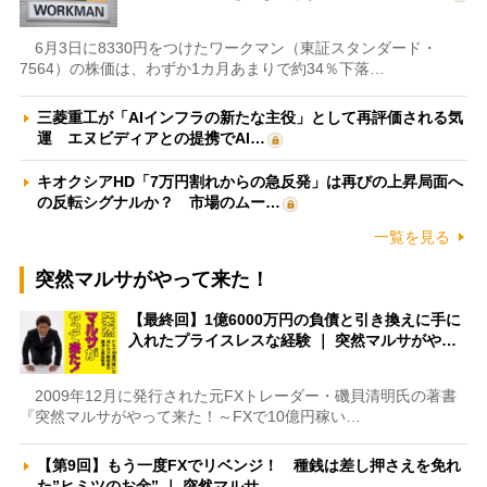
6月3日に8330円をつけたワークマン（東証スタンダード・
7564）の株価は、わずか1カ月あまりで約34％下落…
三菱重工が「AIインフラの新たな主役」として再評価される気
運 エヌビディアとの提携でAI…
キオクシアHD「7万円割れからの急反発」は再びの上昇局面へ
の反転シグナルか？ 市場のムー…
一覧を見る
突然マルサがやって来た！
【最終回】1億6000万円の負債と引き換えに手に
入れたプライスレスな経験 ｜ 突然マルサがや…
2009年12月に発行された元FXトレーダー・磯貝清明氏の著書
『突然マルサがやって来た！～FXで10億円稼い…
【第9回】もう一度FXでリベンジ！ 種銭は差し押さえを免れ
た”ヒミツのお金” ｜ 突然マルサ…