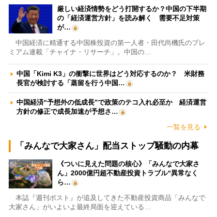
厳しい経済情勢をどう打開するか？中国の下半期
の「経済運営方針」を読み解く 需要不足対策
が…
中国経済に精通する中国株投資の第一人者・田代尚機氏のプレ
ミアム連載「チャイナ・リサーチ」。中国の…
中国「Kimi K3」の衝撃に世界はどう対応するのか？ 米財務
長官が検討する「蒸留を行う中国…
中国経済“予想外の低成長”で政策のテコ入れ必至か 経済運営
方針の修正で成長加速が予想さ…
一覧を見る
「みんなで大家さん」配当ストップ騒動の内幕
《ついに見えた問題の核心》「みんなで大家さ
ん」2000億円超不動産投資トラブル“異常なく
ら…
本誌『週刊ポスト』が追及してきた不動産投資商品「みんなで
大家さん」がいよいよ最終局面を迎えている…