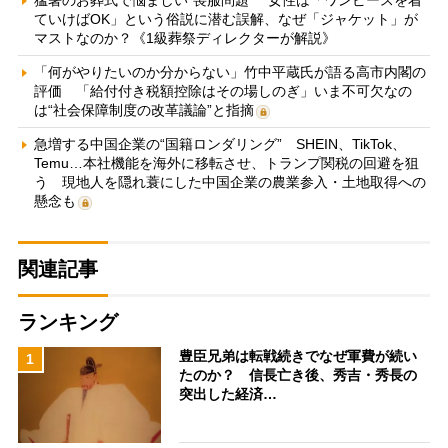
猛暑のお葬式で悩ましい“喪服問題” 女性は「ワンピースを着
ていけばOK」という俗説に潜む誤解、なぜ「ジャケット」が
マストなのか？《1級葬祭ディレクターが解説》
「何がやりたいのか分からない」竹中平蔵氏が語る高市内閣の
評価 「給付付き税額控除はその場しのぎ」いま不可欠なの
は“社会保障制度の改革議論”と指摘
急増する中国企業の“国籍ロンダリング” SHEIN、TikTok、
Temu…本社機能を海外に移転させ、トランプ関税の回避を狙
う 現地人を隠れ蓑にした中国企業の農業参入・土地取得への
懸念も
関連記事
ランキング
豊臣兄弟は転戦続きでなぜ軍費が続い
1
たのか？ 信長亡き後、秀吉・秀長の
突出した経済…