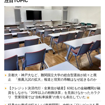
注目TOPIC
京都大・神戸大など、難関国立大学の総合型選抜が続々と廃
止 「推薦入試の拡大」報道と現実の乖離はなぜ起きるのか
【クレジット決済代行・全東信が破産】63社もの金融機関が融
資をしながら「20年以上の粉飾決算」を見抜けなかったカラク
リ 営業現場では“自転車操業”の焦りも表出していた