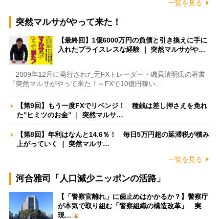
一覧を見る
突然マルサがやって来た！
【最終回】1億6000万円の負債と引き換えに手に
入れたプライスレスな経験 ｜ 突然マルサがや…
2009年12月に発行された元FXトレーダー・磯貝清明氏の著書
『突然マルサがやって来た！～FXで10億円稼い…
【第9回】もう一度FXでリベンジ！ 種銭は差し押さえを免れ
た”ヒミツのお金” ｜ 突然マルサ…
【第8回】年利はなんと14.6％！ 毎日5万円超の延滞税が積み
上がっていく ｜ 突然マルサ…
一覧を見る
河合雅司「人口減少ニッポンの活路」
【「警察官離れ」に歯止めはかかるか？】警察庁
が本気で取り組む「警察組織の構造改革」 実
現…