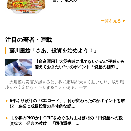
当」、最大の…
一覧を見る
注目の著者・連載
藤川里絵「さあ、投資を始めよう！」
【資産運用】大災害時に慌てないために平時から
備えておきたい3つのポイント「資産の棚卸し…
大規模な災害が起きると、株式市場が大きく動いたり、取引環
境が不安定になったりすることがある。一方…
5年ぶり改訂の「CGコード」、何が変わったのかポイントを解
説 企業に成長投資の具体的な説…
【令和のPKOか】GPIFをめぐる片山財務相の「円資産への投
資拡大」発言の波紋 「国債重視」…