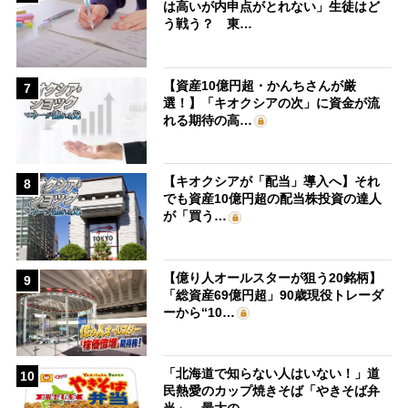
は高いが内申点がとれない」生徒はど
う戦う？ 東…
【資産10億円超・かんちさんが厳
7
選！】「キオクシアの次」に資金が流
れる期待の高…
【キオクシアが「配当」導入へ】それ
8
でも資産10億円超の配当株投資の達人
が「買う…
【億り人オールスターが狙う20銘柄】
9
「総資産69億円超」90歳現役トレーダ
ーから“10…
「北海道で知らない人はいない！」道
10
民熱愛のカップ焼きそば「やきそば弁