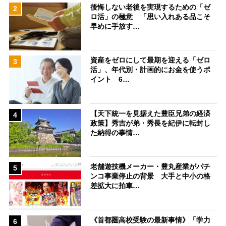
後悔しない老後を実現するための「ゼ
2
ロ活」の極意 「思い入れある品こそ
早めに手放す…
資産をゼロにして最期を迎える「ゼロ
3
活」、年代別・計画的にお金を使うポ
イント 6…
【天下統一を見据えた豊臣兄弟の経済
4
政策】秀吉が弟・秀長を紀伊に転封し
た納得の事情…
老舗遊技機メーカー・豊丸産業がパチ
5
ンコ事業停止の背景 大手と中小の格
差拡大に拍車…
《首都圏高校受験の最新事情》「学力
6