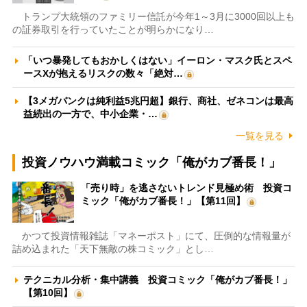
トランプ大統領のファミリー信託が今年1～3月に3000回以上も
の証券取引を行っていたことが明らかになり…
「いつ暴発してもおかしくはない」イーロン・マスク氏とスペ
ースXが抱えるリスクの数々「絶対…
【3メガバンクは純利益5兆円超】銀行、商社、ゼネコンは最高
益続出の一方で、中小企業・…
一覧を見る
投資ノウハウ満載コミック「俺がカブ番長！」
「売り時」を逃さないトレンド見極め術 投資コ
ミック「俺がカブ番長！」【第11回】
かつて投資情報雑誌「マネーポスト」にて、圧倒的な情報量が
詰め込まれた「天下無敵の株コミック」とし…
テクニカル分析・集中講義 投資コミック「俺がカブ番長！」
【第10回】