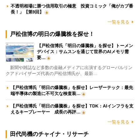
不透明相場に勝つ信用取引の極意 投資コミック「俺がカブ番
長！」【第9回】
一覧を見る
戸松信博の明日の爆騰株を探せ！
【戸松信博氏「明日の爆騰株」を探せ】トーメン
デバイス：サムスンを通じて世界のAIメモリ需
要…
新聞や雑誌など多数の金融メディアに出演するグローバルリン
クアドバイザーズ代表の戸松信博氏が、最新…
【戸松信博氏「明日の爆騰株」を探せ】レーザーテック：最先
端半導体の製造に不可欠な検査装…
【戸松信博氏「明日の爆騰株」を探せ】TDK：AIインフラを支
えるキープレーヤー 成長の再評…
一覧を見る
田代尚機のチャイナ・リサーチ