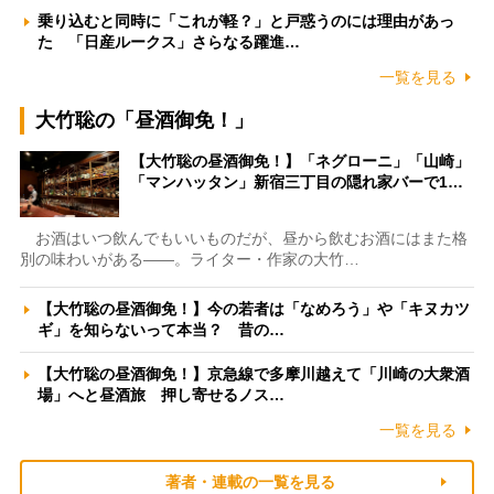
乗り込むと同時に「これが軽？」と戸惑うのには理由があっ
た 「日産ルークス」さらなる躍進…
一覧を見る
大竹聡の「昼酒御免！」
【大竹聡の昼酒御免！】「ネグローニ」「山崎」
「マンハッタン」新宿三丁目の隠れ家バーで1…
お酒はいつ飲んでもいいものだが、昼から飲むお酒にはまた格
別の味わいがある――。ライター・作家の大竹…
【大竹聡の昼酒御免！】今の若者は「なめろう」や「キヌカツ
ギ」を知らないって本当？ 昔の…
【大竹聡の昼酒御免！】京急線で多摩川越えて「川崎の大衆酒
場」へと昼酒旅 押し寄せるノス…
一覧を見る
著者・連載の一覧を見る