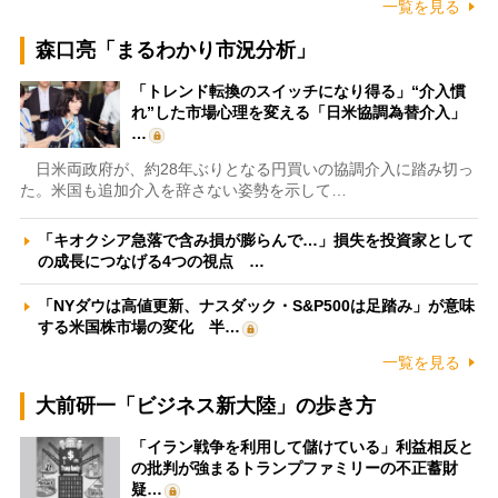
一覧を見る
森口亮「まるわかり市況分析」
「トレンド転換のスイッチになり得る」“介入慣
れ”した市場心理を変える「日米協調為替介入」
…
日米両政府が、約28年ぶりとなる円買いの協調介入に踏み切っ
た。米国も追加介入を辞さない姿勢を示して…
「キオクシア急落で含み損が膨らんで…」損失を投資家として
の成長につなげる4つの視点 …
「NYダウは高値更新、ナスダック・S&P500は足踏み」が意味
する米国株市場の変化 半…
一覧を見る
大前研一「ビジネス新大陸」の歩き方
「イラン戦争を利用して儲けている」利益相反と
の批判が強まるトランプファミリーの不正蓄財
疑…