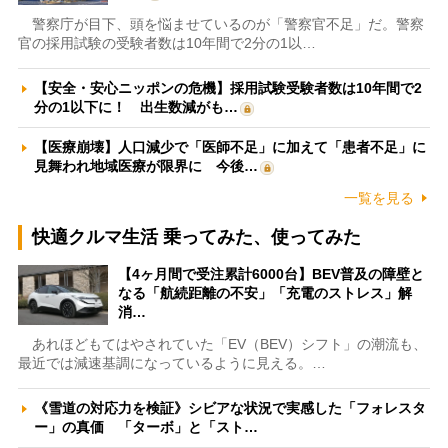
警察庁が目下、頭を悩ませているのが「警察官不足」だ。警察
官の採用試験の受験者数は10年間で2分の1以…
【安全・安心ニッポンの危機】採用試験受験者数は10年間で2
分の1以下に！ 出生数減がも…
【医療崩壊】人口減少で「医師不足」に加えて「患者不足」に
見舞われ地域医療が限界に 今後…
一覧を見る
快適クルマ生活 乗ってみた、使ってみた
【4ヶ月間で受注累計6000台】BEV普及の障壁と
なる「航続距離の不安」「充電のストレス」解
消…
あれほどもてはやされていた「EV（BEV）シフト」の潮流も、
最近では減速基調になっているように見える。…
《雪道の対応力を検証》シビアな状況で実感した「フォレスタ
ー」の真価 「ターボ」と「スト…