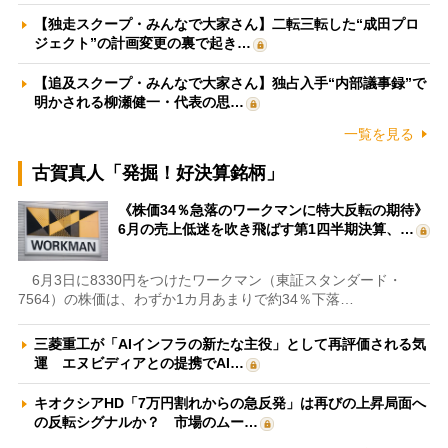
【独走スクープ・みんなで大家さん】二転三転した“成田プロ
ジェクト”の計画変更の裏で起き…
【追及スクープ・みんなで大家さん】独占入手“内部議事録”で
明かされる柳瀬健一・代表の思…
一覧を見る
古賀真人「発掘！好決算銘柄」
《株価34％急落のワークマンに特大反転の期待》
6月の売上低迷を吹き飛ばす第1四半期決算、…
6月3日に8330円をつけたワークマン（東証スタンダード・
7564）の株価は、わずか1カ月あまりで約34％下落…
三菱重工が「AIインフラの新たな主役」として再評価される気
運 エヌビディアとの提携でAI…
キオクシアHD「7万円割れからの急反発」は再びの上昇局面へ
の反転シグナルか？ 市場のムー…