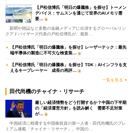
【戸松信博氏「明日の爆騰株」を探せ】トーメン
デバイス：サムスンを通じて世界のAIメモリ需
要…
新聞や雑誌など多数の金融メディアに出演するグローバルリン
クアドバイザーズ代表の戸松信博氏が、最新…
【戸松信博氏「明日の爆騰株」を探せ】レーザーテック：最先
端半導体の製造に不可欠な検査装…
【戸松信博氏「明日の爆騰株」を探せ】TDK：AIインフラを支
えるキープレーヤー 成長の再評…
一覧を見る
田代尚機のチャイナ・リサーチ
厳しい経済情勢をどう打開するか？中国の下半期
の「経済運営方針」を読み解く 需要不足対策
が…
中国経済に精通する中国株投資の第一人者・田代尚機氏のプレ
ミアム連載「チャイナ・リサーチ」。中国の…