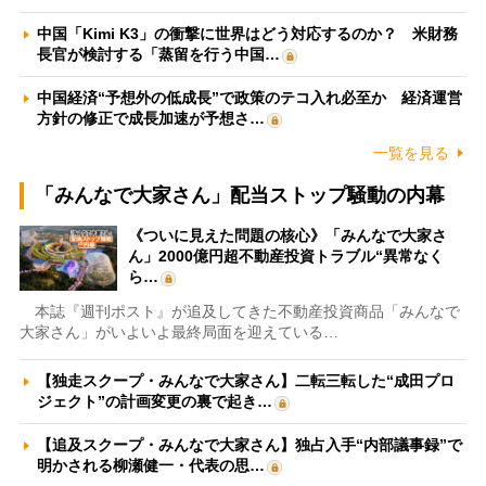
中国「Kimi K3」の衝撃に世界はどう対応するのか？ 米財務
長官が検討する「蒸留を行う中国…
中国経済“予想外の低成長”で政策のテコ入れ必至か 経済運営
方針の修正で成長加速が予想さ…
一覧を見る
「みんなで大家さん」配当ストップ騒動の内幕
《ついに見えた問題の核心》「みんなで大家さ
ん」2000億円超不動産投資トラブル“異常なく
ら…
本誌『週刊ポスト』が追及してきた不動産投資商品「みんなで
大家さん」がいよいよ最終局面を迎えている…
【独走スクープ・みんなで大家さん】二転三転した“成田プロ
ジェクト”の計画変更の裏で起き…
【追及スクープ・みんなで大家さん】独占入手“内部議事録”で
明かされる柳瀬健一・代表の思…