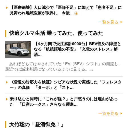
【医療崩壊】人口減少で「医師不足」に加えて「患者不足」に
見舞われ地域医療が限界に 今後…
一覧を見る
快適クルマ生活 乗ってみた、使ってみた
【4ヶ月間で受注累計6000台】BEV普及の障壁と
なる「航続距離の不安」「充電のストレス」解
消…
あれほどもてはやされていた「EV（BEV）シフト」の潮流も、
最近では減速基調になっているように見える。…
《雪道の対応力を検証》シビアな状況で実感した「フォレスタ
ー」の真価 「ターボ」と「スト…
乗り込むと同時に「これが軽？」と戸惑うのには理由があっ
た 「日産ルークス」さらなる躍進…
一覧を見る
大竹聡の「昼酒御免！」