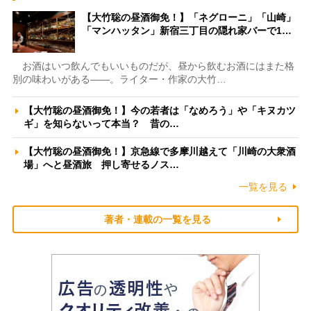
【大竹聡の昼酒御免！】「ネグローニ」「山崎」
「マンハッタン」新宿三丁目の隠れ家バーで1…
お酒はいつ飲んでもいいものだが、昼から飲むお酒にはまた格
別の味わいがある――。ライター・作家の大竹…
【大竹聡の昼酒御免！】今の若者は「なめろう」や「キヌカツ
ギ」を知らないって本当？ 昔の…
【大竹聡の昼酒御免！】京急線で多摩川越えて「川崎の大衆酒
場」へと昼酒旅 押し寄せるノス…
一覧を見る
著者・連載の一覧を見る