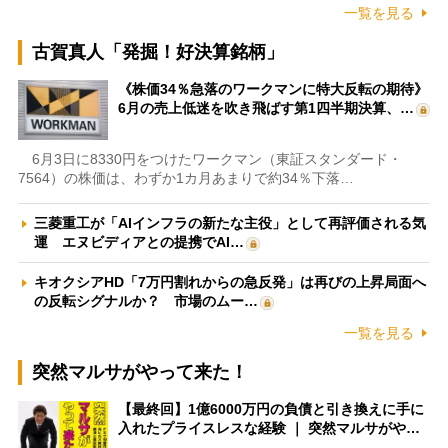
一覧を見る
古賀真人「発掘！好決算銘柄」
《株価34％急落のワークマンに特大反転の期待》
6月の売上低迷を吹き飛ばす第1四半期決算、…
6月3日に8330円をつけたワークマン（東証スタンダード・
7564）の株価は、わずか1カ月あまりで約34％下落…
三菱重工が「AIインフラの新たな主役」として再評価される気
運 エヌビディアとの提携でAI…
キオクシアHD「7万円割れからの急反発」は再びの上昇局面へ
の反転シグナルか？ 市場のムー…
一覧を見る
突然マルサがやって来た！
【最終回】1億6000万円の負債と引き換えに手に
入れたプライスレスな経験 ｜ 突然マルサがや…