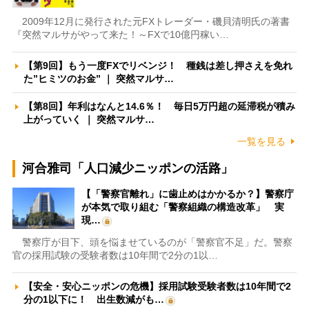
2009年12月に発行された元FXトレーダー・磯貝清明氏の著書
『突然マルサがやって来た！～FXで10億円稼い…
【第9回】もう一度FXでリベンジ！ 種銭は差し押さえを免れ
た”ヒミツのお金” ｜ 突然マルサ…
【第8回】年利はなんと14.6％！ 毎日5万円超の延滞税が積み
上がっていく ｜ 突然マルサ…
一覧を見る
河合雅司「人口減少ニッポンの活路」
【「警察官離れ」に歯止めはかかるか？】警察庁
が本気で取り組む「警察組織の構造改革」 実
現…
警察庁が目下、頭を悩ませているのが「警察官不足」だ。警察
官の採用試験の受験者数は10年間で2分の1以…
【安全・安心ニッポンの危機】採用試験受験者数は10年間で2
分の1以下に！ 出生数減がも…