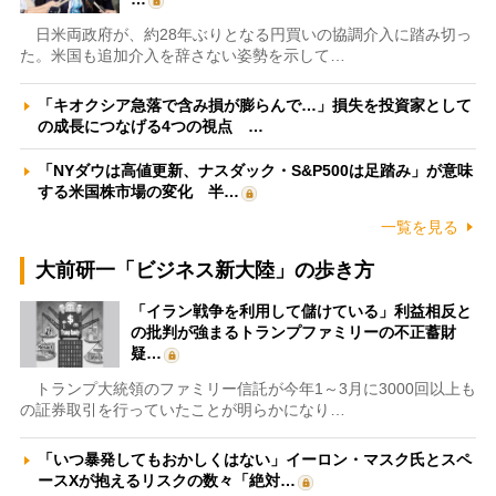
日米両政府が、約28年ぶりとなる円買いの協調介入に踏み切っ
た。米国も追加介入を辞さない姿勢を示して…
「キオクシア急落で含み損が膨らんで…」損失を投資家として
の成長につなげる4つの視点 …
「NYダウは高値更新、ナスダック・S&P500は足踏み」が意味
する米国株市場の変化 半…
一覧を見る
大前研一「ビジネス新大陸」の歩き方
「イラン戦争を利用して儲けている」利益相反と
の批判が強まるトランプファミリーの不正蓄財
疑…
トランプ大統領のファミリー信託が今年1～3月に3000回以上も
の証券取引を行っていたことが明らかになり…
「いつ暴発してもおかしくはない」イーロン・マスク氏とスペ
ースXが抱えるリスクの数々「絶対…