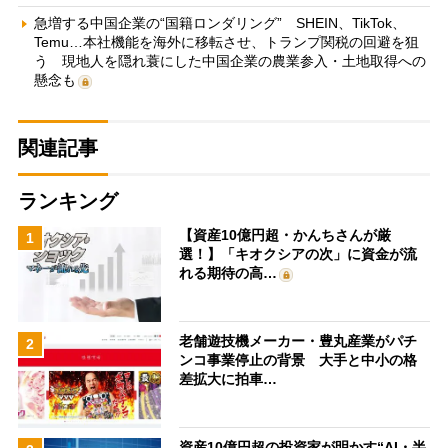
急増する中国企業の“国籍ロンダリング” SHEIN、TikTok、
Temu…本社機能を海外に移転させ、トランプ関税の回避を狙
う 現地人を隠れ蓑にした中国企業の農業参入・土地取得への
懸念も
関連記事
ランキング
【資産10億円超・かんちさんが厳
1
選！】「キオクシアの次」に資金が流
れる期待の高…
老舗遊技機メーカー・豊丸産業がパチ
2
ンコ事業停止の背景 大手と中小の格
差拡大に拍車…
資産10億円超の投資家が明かす“AI・半