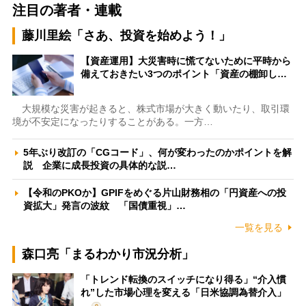
注目の著者・連載
藤川里絵「さあ、投資を始めよう！」
【資産運用】大災害時に慌てないために平時から
備えておきたい3つのポイント「資産の棚卸し…
大規模な災害が起きると、株式市場が大きく動いたり、取引環
境が不安定になったりすることがある。一方…
5年ぶり改訂の「CGコード」、何が変わったのかポイントを解
説 企業に成長投資の具体的な説…
【令和のPKOか】GPIFをめぐる片山財務相の「円資産への投
資拡大」発言の波紋 「国債重視」…
一覧を見る
森口亮「まるわかり市況分析」
「トレンド転換のスイッチになり得る」“介入慣
れ”した市場心理を変える「日米協調為替介入」
…