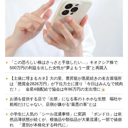
「この恐ろしい株はさっさと手放したい…」キオクシア株で
500万円の利益を出した女性が“夢よもう一度”と再購入
【土俵に埋まるカネ】大の里、豊昇龍が黒星続きの名古屋場所
は「懸賞金2826万円」が下位力士に渡り「今日はみんなで焼肉
だ！」 金星4個配給で協会は年96万円の支出増に
お酒を提供する店で「出禁」になる客のトホホな生態 嘔吐や
粗相だけじゃない、店側が嫌がる“最悪の客”とは
小学生に人気の「シール流通事情」に変調 「ボンドロ」は依
然品薄状態が続くが、模倣品や類似品が大量流通し一部で値崩
れ 「選別が本格化する時代に」