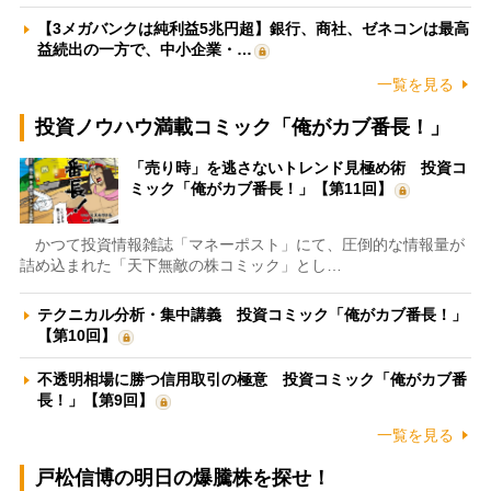
【3メガバンクは純利益5兆円超】銀行、商社、ゼネコンは最高
益続出の一方で、中小企業・…
一覧を見る
投資ノウハウ満載コミック「俺がカブ番長！」
「売り時」を逃さないトレンド見極め術 投資コ
ミック「俺がカブ番長！」【第11回】
かつて投資情報雑誌「マネーポスト」にて、圧倒的な情報量が
詰め込まれた「天下無敵の株コミック」とし…
テクニカル分析・集中講義 投資コミック「俺がカブ番長！」
【第10回】
不透明相場に勝つ信用取引の極意 投資コミック「俺がカブ番
長！」【第9回】
一覧を見る
戸松信博の明日の爆騰株を探せ！