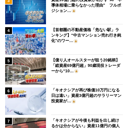
3
導体相場に乗らなかった理由” フルポ
ジション…
【首都圏の不動産価格「危ない駅」ラ
4
ンキング】“中古マンション売れ行き鈍
化”のワー…
【億り人オールスターが狙う20銘柄】
5
「総資産69億円超」90歳現役トレーダ
ーから“10…
「キオクシアが再び株価10万円になる
6
日は遠い」資産3億円超のサラリーマン
投資家が…
「キオクシアが今後も利益を出し続け
7
るかは分からない」資産11億円の個人