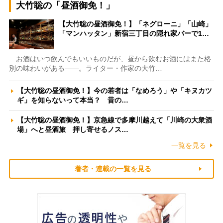
大竹聡の「昼酒御免！」
【大竹聡の昼酒御免！】「ネグローニ」「山崎」
「マンハッタン」新宿三丁目の隠れ家バーで1…
お酒はいつ飲んでもいいものだが、昼から飲むお酒にはまた格
別の味わいがある――。ライター・作家の大竹…
【大竹聡の昼酒御免！】今の若者は「なめろう」や「キヌカツ
ギ」を知らないって本当？ 昔の…
【大竹聡の昼酒御免！】京急線で多摩川越えて「川崎の大衆酒
場」へと昼酒旅 押し寄せるノス…
一覧を見る
著者・連載の一覧を見る