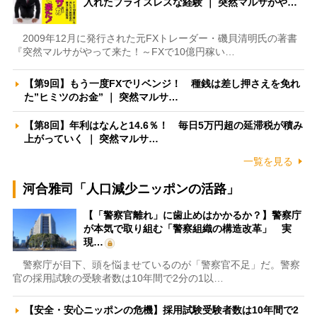
入れたプライスレスな経験 ｜ 突然マルサがや…
2009年12月に発行された元FXトレーダー・磯貝清明氏の著書
『突然マルサがやって来た！～FXで10億円稼い…
【第9回】もう一度FXでリベンジ！ 種銭は差し押さえを免れ
た”ヒミツのお金” ｜ 突然マルサ…
【第8回】年利はなんと14.6％！ 毎日5万円超の延滞税が積み
上がっていく ｜ 突然マルサ…
一覧を見る
河合雅司「人口減少ニッポンの活路」
【「警察官離れ」に歯止めはかかるか？】警察庁
が本気で取り組む「警察組織の構造改革」 実
現…
警察庁が目下、頭を悩ませているのが「警察官不足」だ。警察
官の採用試験の受験者数は10年間で2分の1以…
【安全・安心ニッポンの危機】採用試験受験者数は10年間で2