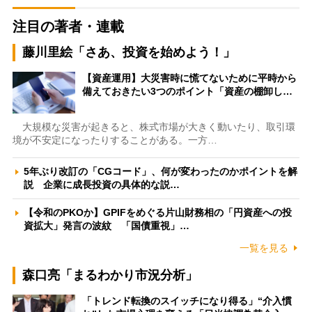
注目の著者・連載
藤川里絵「さあ、投資を始めよう！」
【資産運用】大災害時に慌てないために平時から
備えておきたい3つのポイント「資産の棚卸し…
大規模な災害が起きると、株式市場が大きく動いたり、取引環
境が不安定になったりすることがある。一方…
5年ぶり改訂の「CGコード」、何が変わったのかポイントを解
説 企業に成長投資の具体的な説…
【令和のPKOか】GPIFをめぐる片山財務相の「円資産への投
資拡大」発言の波紋 「国債重視」…
一覧を見る
森口亮「まるわかり市況分析」
「トレンド転換のスイッチになり得る」“介入慣