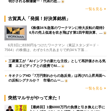
明かされる柳瀬健一・代表の思…
一覧を見る
古賀真人「発掘！好決算銘柄」
《株価34％急落のワークマンに特大反転の期待》
6月の売上低迷を吹き飛ばす第1四半期決算、…
6月3日に8330円をつけたワークマン（東証スタンダード・
7564）の株価は、わずか1カ月あまりで約34％下落…
三菱重工が「AIインフラの新たな主役」として再評価される気
運 エヌビディアとの提携でAI…
キオクシアHD「7万円割れからの急反発」は再びの上昇局面へ
の反転シグナルか？ 市場のムー…
一覧を見る
突然マルサがやって来た！
【最終回】1億6000万円の負債と引き換えに手に