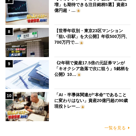
増」も期待できる注目銘柄5選】資産3
億円超・…
【世帯年収別・東京23区マンション
8
「狙い目駅」を大公開】年収500万円、
700万円で…
《2年弱で資産17.5倍の元証券マンが
9
「キオクシア急落で次に狙う」5銘柄を
公開》10…
「AI・半導体関連が“本命”であること
10
に変わりはない」資産20億円超の90歳
現役トレー…
一覧を見る