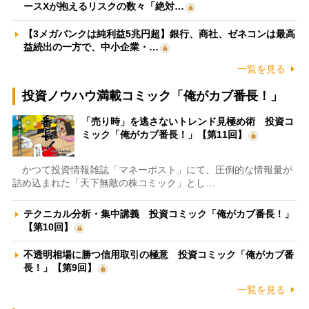
ースXが抱えるリスクの数々「絶対…
【3メガバンクは純利益5兆円超】銀行、商社、ゼネコンは最高
益続出の一方で、中小企業・…
一覧を見る
投資ノウハウ満載コミック「俺がカブ番長！」
「売り時」を逃さないトレンド見極め術 投資コ
ミック「俺がカブ番長！」【第11回】
かつて投資情報雑誌「マネーポスト」にて、圧倒的な情報量が
詰め込まれた「天下無敵の株コミック」とし…
テクニカル分析・集中講義 投資コミック「俺がカブ番長！」
【第10回】
不透明相場に勝つ信用取引の極意 投資コミック「俺がカブ番
長！」【第9回】
一覧を見る