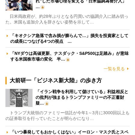
れ”した市場心理を変える「日米協調為替介入」
…
日米両政府が、約28年ぶりとなる円買いの協調介入に踏み切っ
た。米国も追加介入を辞さない姿勢を示して…
「キオクシア急落で含み損が膨らんで…」損失を投資家として
の成長につなげる4つの視点 …
「NYダウは高値更新、ナスダック・S&P500は足踏み」が意味
する米国株市場の変化 半…
一覧を見る
大前研一「ビジネス新大陸」の歩き方
「イラン戦争を利用して儲けている」利益相反と
の批判が強まるトランプファミリーの不正蓄財
疑…
トランプ大統領のファミリー信託が今年1～3月に3000回以上も
の証券取引を行っていたことが明らかになり…
「いつ暴発してもおかしくはない」イーロン・マスク氏とスペ