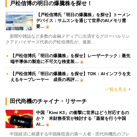
戸松信博の明日の爆騰株を探せ！
【戸松信博氏「明日の爆騰株」を探せ】トーメン
デバイス：サムスンを通じて世界のAIメモリ需
要…
新聞や雑誌など多数の金融メディアに出演するグローバルリン
クアドバイザーズ代表の戸松信博氏が、最新…
【戸松信博氏「明日の爆騰株」を探せ】レーザーテック：最先
端半導体の製造に不可欠な検査装…
【戸松信博氏「明日の爆騰株」を探せ】TDK：AIインフラを支
えるキープレーヤー 成長の再評…
一覧を見る
田代尚機のチャイナ・リサーチ
中国「Kimi K3」の衝撃に世界はどう対応するの
か？ 米財務長官が検討する「蒸留を行う中国
AI…
中国経済に精通する中国株投資の第一人者・田代尚機氏のプレ