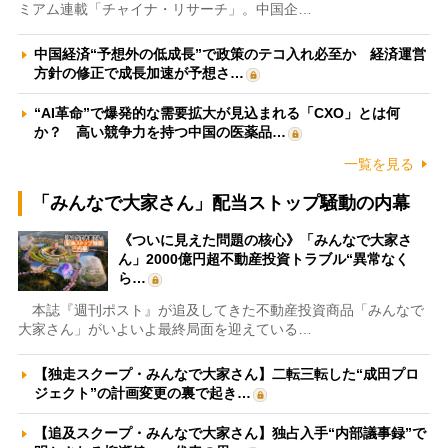
ミアム連載「チャイナ・リサーチ」。中国企…
中国経済“予想外の低成長”で政策のテコ入れ必至か 経済運営
方針の修正で成長加速が予想さ…
“AI革命”で爆発的な需要拡大が見込まれる「CXO」とは何
か？ 高い競争力を持つ中国の医薬品…
一覧を見る
「みんなで大家さん」配当ストップ騒動の内幕
《ついに見えた問題の核心》「みんなで大家さ
ん」2000億円超不動産投資トラブル“異常なく
ら…
本誌『週刊ポスト』が追及してきた不動産投資商品「みんなで
大家さん」がいよいよ最終局面を迎えている…
【独走スクープ・みんなで大家さん】二転三転した“成田プロ
ジェクト”の計画変更の裏で起き…
【追及スクープ・みんなで大家さん】独占入手“内部議事録”で