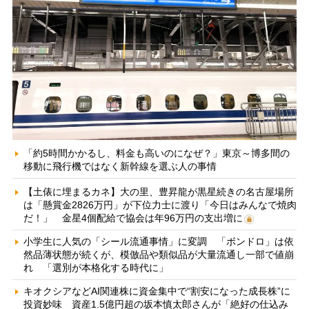
「約5時間かかるし、料金も高いのになぜ？」東京～博多間の
移動に飛行機ではなく新幹線を選ぶ人の事情
【土俵に埋まるカネ】大の里、豊昇龍が黒星続きの名古屋場所
は「懸賞金2826万円」が下位力士に渡り「今日はみんなで焼肉
だ！」 金星4個配給で協会は年96万円の支出増に
小学生に人気の「シール流通事情」に変調 「ボンドロ」は依
然品薄状態が続くが、模倣品や類似品が大量流通し一部で値崩
れ 「選別が本格化する時代に」
キオクシアなどAI関連株に資金集中で“割安になった成長株”に
投資妙味 資産1.5億円超の坂本慎太郎さんが「絶好の仕込み