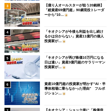
【億り人オールスターが狙う20銘柄】
3
「総資産69億円超」90歳現役トレーダ
ーから“10…
「キオクシアが今後も利益を出し続け
4
るかは分からない」資産11億円の個人
投資家が…
「キオクシアが再び株価10万円になる
5
日は遠い」資産3億円超のサラリーマン
投資家が…
資産10億円超の投資家が明かす“AI・半
6
導体相場に乗らなかった理由” フルポ
ジション…
【キオクシア・ショック後に「株価倍
7