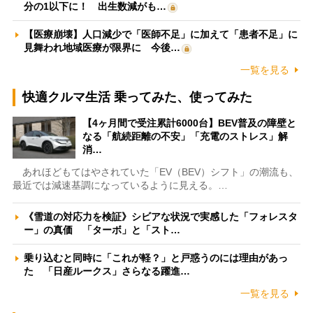
分の1以下に！ 出生数減がも…
【医療崩壊】人口減少で「医師不足」に加えて「患者不足」に
見舞われ地域医療が限界に 今後…
一覧を見る
快適クルマ生活 乗ってみた、使ってみた
【4ヶ月間で受注累計6000台】BEV普及の障壁と
なる「航続距離の不安」「充電のストレス」解
消…
あれほどもてはやされていた「EV（BEV）シフト」の潮流も、
最近では減速基調になっているように見える。…
《雪道の対応力を検証》シビアな状況で実感した「フォレスタ
ー」の真価 「ターボ」と「スト…
乗り込むと同時に「これが軽？」と戸惑うのには理由があっ
た 「日産ルークス」さらなる躍進…
一覧を見る