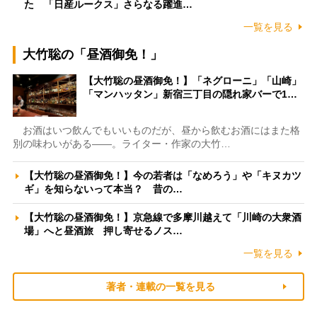
た 「日産ルークス」さらなる躍進…
一覧を見る
大竹聡の「昼酒御免！」
【大竹聡の昼酒御免！】「ネグローニ」「山崎」
「マンハッタン」新宿三丁目の隠れ家バーで1…
お酒はいつ飲んでもいいものだが、昼から飲むお酒にはまた格
別の味わいがある――。ライター・作家の大竹…
【大竹聡の昼酒御免！】今の若者は「なめろう」や「キヌカツ
ギ」を知らないって本当？ 昔の…
【大竹聡の昼酒御免！】京急線で多摩川越えて「川崎の大衆酒
場」へと昼酒旅 押し寄せるノス…
一覧を見る
著者・連載の一覧を見る