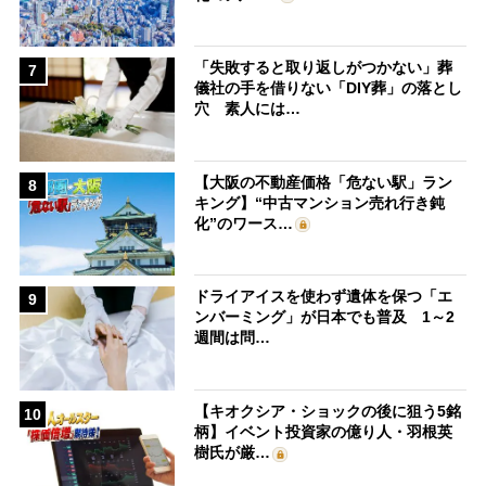
「失敗すると取り返しがつかない」葬
7
儀社の手を借りない「DIY葬」の落とし
穴 素人には…
【大阪の不動産価格「危ない駅」ラン
8
キング】“中古マンション売れ行き鈍
化”のワース…
ドライアイスを使わず遺体を保つ「エ
9
ンバーミング」が日本でも普及 1～2
週間は問…
【キオクシア・ショックの後に狙う5銘
10
柄】イベント投資家の億り人・羽根英
樹氏が厳…