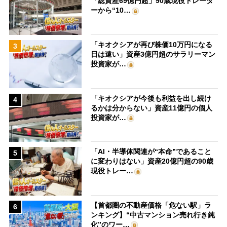
「総資産69億円超」90歳現役トレーダ
ーから“10…
「キオクシアが再び株価10万円になる
3
日は遠い」資産3億円超のサラリーマン
投資家が…
「キオクシアが今後も利益を出し続け
4
るかは分からない」資産11億円の個人
投資家が…
「AI・半導体関連が“本命”であること
5
に変わりはない」資産20億円超の90歳
現役トレー…
【首都圏の不動産価格「危ない駅」ラ
6
ンキング】“中古マンション売れ行き鈍
化”のワー…