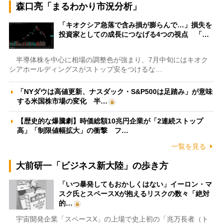
森口亮「まるわかり市況分析」
「キオクシア急落で含み損が膨らんで…」損失を
投資家としての成長につなげる4つの視点 「…
半導体株を中心に相場の調整色が強まり、7月中旬にはキオク
シアホールディングスがストップ安をつけるな…
「NYダウは高値更新、ナスダック・S&P500は足踏み」が意味
する米国株市場の変化 半…
【歴史的な爆騰劇】時価総額10兆円企業が「2連続ストップ
高」「制限値幅拡大」の衝撃 フ…
一覧を見る
大前研一「ビジネス新大陸」の歩き方
「いつ暴発してもおかしくはない」イーロン・マ
スク氏とスペースXが抱えるリスクの数々「絶対
的…
宇宙開発企業「スペースX」の上場で史上初の「兆万長者（ト