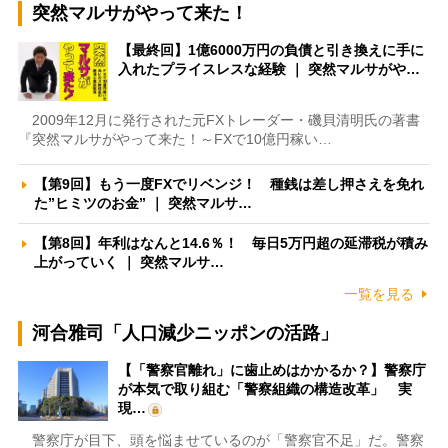
突然マルサがやって来た！
【最終回】1億6000万円の負債と引き換えに手に
入れたプライスレスな経験 ｜ 突然マルサがや…
2009年12月に発行された元FXトレーダー・磯貝清明氏の著書
『突然マルサがやって来た！～FXで10億円稼い…
【第9回】もう一度FXでリベンジ！ 種銭は差し押さえを免れ
た”ヒミツのお金” ｜ 突然マルサ…
【第8回】年利はなんと14.6％！ 毎日5万円超の延滞税が積み
上がっていく ｜ 突然マルサ…
一覧を見る
河合雅司「人口減少ニッポンの活路」
【「警察官離れ」に歯止めはかかるか？】警察庁
が本気で取り組む「警察組織の構造改革」 実
現…
警察庁が目下、頭を悩ませているのが「警察官不足」だ。警察