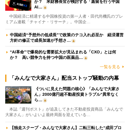
か？ 米財務長官が検討する「蒸留を行う中国
AI…
中国経済に精通する中国株投資の第一人者・田代尚機氏のプレ
ミアム連載「チャイナ・リサーチ」。中国企…
中国経済“予想外の低成長”で政策のテコ入れ必至か 経済運営
方針の修正で成長加速が予想さ…
“AI革命”で爆発的な需要拡大が見込まれる「CXO」とは何
か？ 高い競争力を持つ中国の医薬品…
一覧を見る
「みんなで大家さん」配当ストップ騒動の内幕
《ついに見えた問題の核心》「みんなで大家さ
ん」2000億円超不動産投資トラブル“異常なく
ら…
本誌『週刊ポスト』が追及してきた不動産投資商品「みんなで
大家さん」がいよいよ最終局面を迎えている…
【独走スクープ・みんなで大家さん】二転三転した“成田プロ