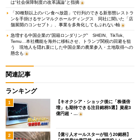
は“社会保障制度の改革議論”と指摘
「30種類以上のパン食べ放題」で行列のできる新形態レストラ
ンを手掛けるサンマルクホールディングス 同社に聞いた「店
舗展開のコンセプト」、事業を多角化してもぶれない軸
急増する中国企業の“国籍ロンダリング” SHEIN、TikTok、
Temu…本社機能を海外に移転させ、トランプ関税の回避を狙
う 現地人を隠れ蓑にした中国企業の農業参入・土地取得への
懸念も
関連記事
ランキング
【キオクシア・ショック後に「株価倍
1
増」も期待できる注目銘柄5選】資産3
億円超・…
【億り人オールスターが狙う20銘柄】
2