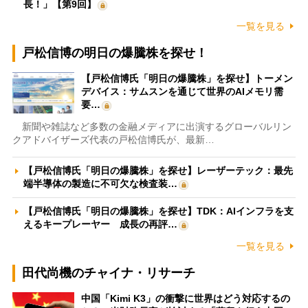
長！」【第9回】
一覧を見る
戸松信博の明日の爆騰株を探せ！
【戸松信博氏「明日の爆騰株」を探せ】トーメン
デバイス：サムスンを通じて世界のAIメモリ需
要…
新聞や雑誌など多数の金融メディアに出演するグローバルリン
クアドバイザーズ代表の戸松信博氏が、最新…
【戸松信博氏「明日の爆騰株」を探せ】レーザーテック：最先
端半導体の製造に不可欠な検査装…
【戸松信博氏「明日の爆騰株」を探せ】TDK：AIインフラを支
えるキープレーヤー 成長の再評…
一覧を見る
田代尚機のチャイナ・リサーチ
中国「Kimi K3」の衝撃に世界はどう対応するの