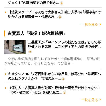
ジェクト”の計画変更の裏で起き…
【追及スクープ・みんなで大家さん】独占入手“内部議事録”で
明かされる柳瀬健一・代表の思…
一覧を見る
古賀真人「発掘！好決算銘柄」
三菱重工が「AIインフラの新たな主役」として再
評価される気運 エヌビディアとの提携でAIデ…
今年の株式市場を牽引してきたAI・半導体関連株に、調整の動
きが広がっている。そうしたなか、再び注目…
キオクシアHD「7万円割れからの急反発」は再びの上昇局面へ
の反転シグナルか？ 市場のムー…
《億り人・古賀真人氏が厳選》野村総合研究所だけじゃない！
「DX・省力化・円安」を追い風に…
一覧を見る