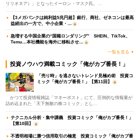
リリオネア）」となったイーロン・マスク氏。…
【3メガバンクは純利益5兆円超】銀行、商社、ゼネコンは最高
益続出の一方で、中小企業・…
急増する中国企業の“国籍ロンダリング” SHEIN、TikTok、
Temu…本社機能を海外に移転させ…
一覧を見る
投資ノウハウ満載コミック「俺がカブ番長！」
「売り時」を逃さないトレンド見極め術 投資コ
ミック「俺がカブ番長！」【第11回】
かつて投資情報雑誌「マネーポスト」にて、圧倒的な情報量が
詰め込まれた「天下無敵の株コミック」とし…
テクニカル分析・集中講義 投資コミック「俺がカブ番長！」
【第10回】
不透明相場に勝つ信用取引の極意 投資コミック「俺がカブ番