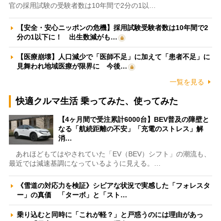
官の採用試験の受験者数は10年間で2分の1以…
【安全・安心ニッポンの危機】採用試験受験者数は10年間で2
分の1以下に！ 出生数減がも…
【医療崩壊】人口減少で「医師不足」に加えて「患者不足」に
見舞われ地域医療が限界に 今後…
一覧を見る
快適クルマ生活 乗ってみた、使ってみた
【4ヶ月間で受注累計6000台】BEV普及の障壁と
なる「航続距離の不安」「充電のストレス」解
消…
あれほどもてはやされていた「EV（BEV）シフト」の潮流も、
最近では減速基調になっているように見える。…
《雪道の対応力を検証》シビアな状況で実感した「フォレスタ
ー」の真価 「ターボ」と「スト…
乗り込むと同時に「これが軽？」と戸惑うのには理由があっ