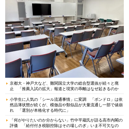
京都大・神戸大など、難関国立大学の総合型選抜が続々と廃
止 「推薦入試の拡大」報道と現実の乖離はなぜ起きるのか
小学生に人気の「シール流通事情」に変調 「ボンドロ」は依
然品薄状態が続くが、模倣品や類似品が大量流通し一部で値崩
れ 「選別が本格化する時代に」
「何がやりたいのか分からない」竹中平蔵氏が語る高市内閣の
評価 「給付付き税額控除はその場しのぎ」いま不可欠なの