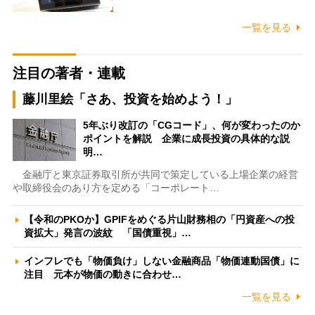
一覧を見る
注目の著者・連載
藤川里絵「さあ、投資を始めよう！」
5年ぶり改訂の「CGコード」、何が変わったのか
ポイントを解説 企業に成長投資の具体的な説
明…
金融庁と東京証券取引所が共同で策定している上場企業の経営
や取締役会のあり方を定める「コーポレート…
【令和のPKOか】GPIFをめぐる片山財務相の「円資産への投
資拡大」発言の波紋 「国債重視」…
インフレでも「物価負け」しない金融商品「物価連動国債」に
注目 元本が物価の動きに合わせ…
一覧を見る