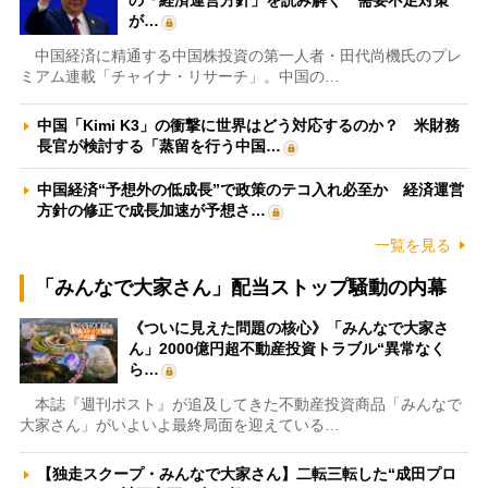
の「経済運営方針」を読み解く 需要不足対策
が…
中国経済に精通する中国株投資の第一人者・田代尚機氏のプレ
ミアム連載「チャイナ・リサーチ」。中国の…
中国「Kimi K3」の衝撃に世界はどう対応するのか？ 米財務
長官が検討する「蒸留を行う中国…
中国経済“予想外の低成長”で政策のテコ入れ必至か 経済運営
方針の修正で成長加速が予想さ…
一覧を見る
「みんなで大家さん」配当ストップ騒動の内幕
《ついに見えた問題の核心》「みんなで大家さ
ん」2000億円超不動産投資トラブル“異常なく
ら…
本誌『週刊ポスト』が追及してきた不動産投資商品「みんなで
大家さん」がいよいよ最終局面を迎えている…
【独走スクープ・みんなで大家さん】二転三転した“成田プロ