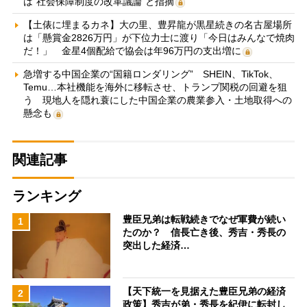
は“社会保障制度の改革議論”と指摘
【土俵に埋まるカネ】大の里、豊昇龍が黒星続きの名古屋場所
は「懸賞金2826万円」が下位力士に渡り「今日はみんなで焼肉
だ！」 金星4個配給で協会は年96万円の支出増に
急増する中国企業の“国籍ロンダリング” SHEIN、TikTok、
Temu…本社機能を海外に移転させ、トランプ関税の回避を狙
う 現地人を隠れ蓑にした中国企業の農業参入・土地取得への
懸念も
関連記事
ランキング
豊臣兄弟は転戦続きでなぜ軍費が続い
1
たのか？ 信長亡き後、秀吉・秀長の
突出した経済…
【天下統一を見据えた豊臣兄弟の経済
2
政策】秀吉が弟・秀長を紀伊に転封し