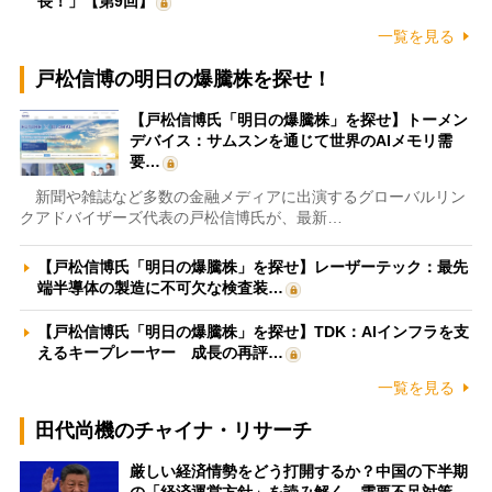
長！」【第9回】
一覧を見る
戸松信博の明日の爆騰株を探せ！
【戸松信博氏「明日の爆騰株」を探せ】トーメン
デバイス：サムスンを通じて世界のAIメモリ需
要…
新聞や雑誌など多数の金融メディアに出演するグローバルリン
クアドバイザーズ代表の戸松信博氏が、最新…
【戸松信博氏「明日の爆騰株」を探せ】レーザーテック：最先
端半導体の製造に不可欠な検査装…
【戸松信博氏「明日の爆騰株」を探せ】TDK：AIインフラを支
えるキープレーヤー 成長の再評…
一覧を見る
田代尚機のチャイナ・リサーチ
厳しい経済情勢をどう打開するか？中国の下半期