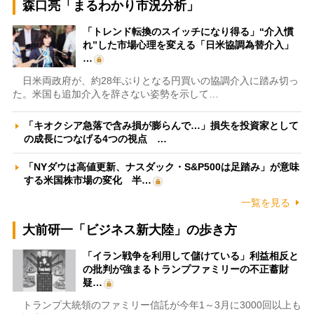
森口亮「まるわかり市況分析」
「トレンド転換のスイッチになり得る」“介入慣
れ”した市場心理を変える「日米協調為替介入」
…
日米両政府が、約28年ぶりとなる円買いの協調介入に踏み切っ
た。米国も追加介入を辞さない姿勢を示して…
「キオクシア急落で含み損が膨らんで…」損失を投資家として
の成長につなげる4つの視点 …
「NYダウは高値更新、ナスダック・S&P500は足踏み」が意味
する米国株市場の変化 半…
一覧を見る
大前研一「ビジネス新大陸」の歩き方
「イラン戦争を利用して儲けている」利益相反と
の批判が強まるトランプファミリーの不正蓄財
疑…
トランプ大統領のファミリー信託が今年1～3月に3000回以上も