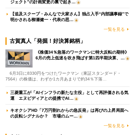
ジェクト”の計画変更の裏で起き…
【追及スクープ・みんなで大家さん】独占入手“内部議事録”で
明かされる柳瀬健一・代表の思…
一覧を見る
古賀真人「発掘！好決算銘柄」
《株価34％急落のワークマンに特大反転の期待》
6月の売上低迷を吹き飛ばす第1四半期決算、…
6月3日に8330円をつけたワークマン（東証スタンダード・
7564）の株価は、わずか1カ月あまりで約34％下落…
三菱重工が「AIインフラの新たな主役」として再評価される気
運 エヌビディアとの提携でAI…
キオクシアHD「7万円割れからの急反発」は再びの上昇局面へ
の反転シグナルか？ 市場のムー…
一覧を見る