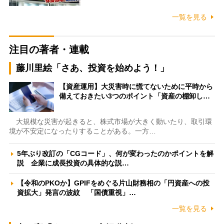
一覧を見る
注目の著者・連載
藤川里絵「さあ、投資を始めよう！」
【資産運用】大災害時に慌てないために平時から
備えておきたい3つのポイント「資産の棚卸し…
大規模な災害が起きると、株式市場が大きく動いたり、取引環
境が不安定になったりすることがある。一方…
5年ぶり改訂の「CGコード」、何が変わったのかポイントを解
説 企業に成長投資の具体的な説…
【令和のPKOか】GPIFをめぐる片山財務相の「円資産への投
資拡大」発言の波紋 「国債重視」…
一覧を見る