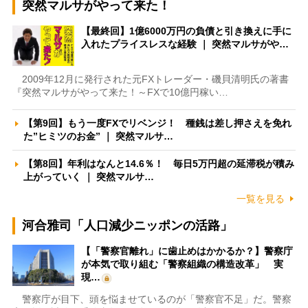
突然マルサがやって来た！
【最終回】1億6000万円の負債と引き換えに手に
入れたプライスレスな経験 ｜ 突然マルサがや…
2009年12月に発行された元FXトレーダー・磯貝清明氏の著書
『突然マルサがやって来た！～FXで10億円稼い…
【第9回】もう一度FXでリベンジ！ 種銭は差し押さえを免れ
た”ヒミツのお金” ｜ 突然マルサ…
【第8回】年利はなんと14.6％！ 毎日5万円超の延滞税が積み
上がっていく ｜ 突然マルサ…
一覧を見る
河合雅司「人口減少ニッポンの活路」
【「警察官離れ」に歯止めはかかるか？】警察庁
が本気で取り組む「警察組織の構造改革」 実
現…
警察庁が目下、頭を悩ませているのが「警察官不足」だ。警察