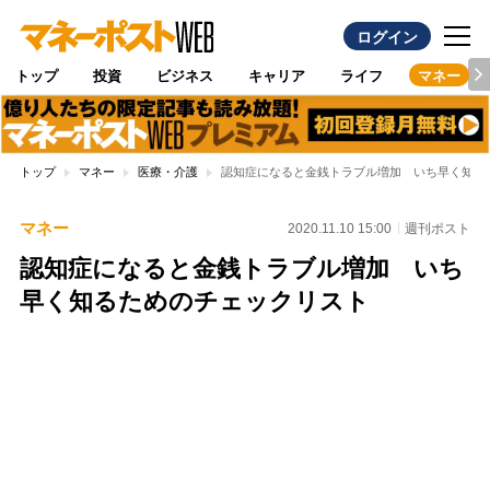
ログイン
トップ
投資
ビジネス
キャリア
ライフ
マネー
トップ
マネー
医療・介護
認知症になると金銭トラブル増加 いち早く知る
マネー
2020.11.10 15:00
週刊ポスト
認知症になると金銭トラブル増加 いち
早く知るためのチェックリスト
Loaded
:
100.00%
/
Unmute