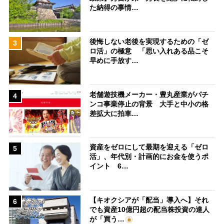
た納得の事情…
後悔しない老後を実現するための「ゼ
3
ロ活」の極意 「思い入れある品こそ
早めに手放す…
老舗遊技機メーカー・豊丸産業がパチ
4
ンコ事業停止の背景 大手と中小の格
差拡大に拍車…
資産をゼロにして最期を迎える「ゼロ
5
活」、年代別・計画的にお金を使うポ
イント 6…
【キオクシアが「配当」導入へ】それ
6
でも資産10億円超の配当株投資の達人
が「買う…