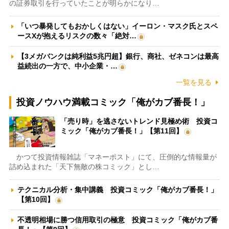
の証券取引を行っていたことが明らかになり…
「いつ暴発してもおかしくはない」イーロン・マスク氏とスペ
ースXが抱えるリスクの数々「絶対…
【3メガバンクは純利益5兆円超】銀行、商社、ゼネコンは最高
益続出の一方で、中小企業・…
一覧を見る
投資ノウハウ満載コミック「俺がカブ番長！」
「売り時」を逃さないトレンド見極め術 投資コ
ミック「俺がカブ番長！」【第11回】
かつて投資情報雑誌「マネーポスト」にて、圧倒的な情報量が
詰め込まれた「天下無敵の株コミック」とし…
テクニカル分析・集中講義 投資コミック「俺がカブ番長！」
【第10回】
不透明相場に勝つ信用取引の極意 投資コミック「俺がカブ番