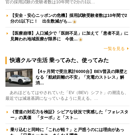
官の採用試験の受験者数は10年間で2分の1以…
【安全・安心ニッポンの危機】採用試験受験者数は10年間で2
分の1以下に！ 出生数減がも…
【医療崩壊】人口減少で「医師不足」に加えて「患者不足」に
見舞われ地域医療が限界に 今後…
一覧を見る
快適クルマ生活 乗ってみた、使ってみた
【4ヶ月間で受注累計6000台】BEV普及の障壁と
なる「航続距離の不安」「充電のストレス」解
消…
あれほどもてはやされていた「EV（BEV）シフト」の潮流も、
最近では減速基調になっているように見える。…
《雪道の対応力を検証》シビアな状況で実感した「フォレスタ
ー」の真価 「ターボ」と「スト…
乗り込むと同時に「これが軽？」と戸惑うのには理由があっ