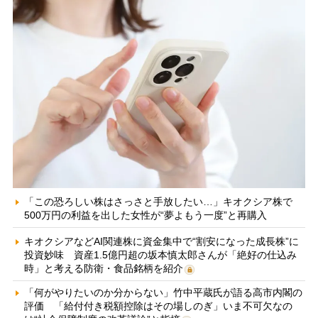
「この恐ろしい株はさっさと手放したい…」キオクシア株で
500万円の利益を出した女性が“夢よもう一度”と再購入
キオクシアなどAI関連株に資金集中で“割安になった成長株”に
投資妙味 資産1.5億円超の坂本慎太郎さんが「絶好の仕込み
時」と考える防衛・食品銘柄を紹介
「何がやりたいのか分からない」竹中平蔵氏が語る高市内閣の
評価 「給付付き税額控除はその場しのぎ」いま不可欠なの