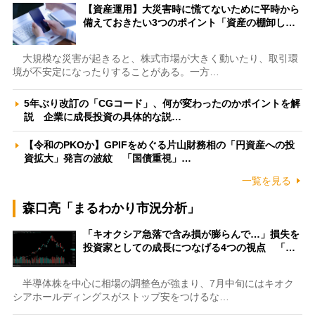
【資産運用】大災害時に慌てないために平時から
備えておきたい3つのポイント「資産の棚卸し…
大規模な災害が起きると、株式市場が大きく動いたり、取引環
境が不安定になったりすることがある。一方…
5年ぶり改訂の「CGコード」、何が変わったのかポイントを解
説 企業に成長投資の具体的な説…
【令和のPKOか】GPIFをめぐる片山財務相の「円資産への投
資拡大」発言の波紋 「国債重視」…
一覧を見る
森口亮「まるわかり市況分析」
「キオクシア急落で含み損が膨らんで…」損失を
投資家としての成長につなげる4つの視点 「…
半導体株を中心に相場の調整色が強まり、7月中旬にはキオク
シアホールディングスがストップ安をつけるな…