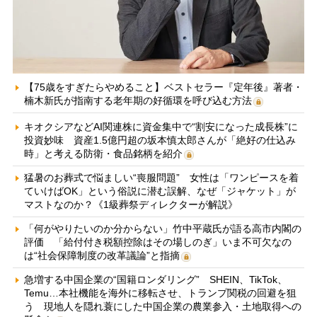
【75歳をすぎたらやめること】ベストセラー『定年後』著者・
楠木新氏が指南する老年期の好循環を呼び込む方法
キオクシアなどAI関連株に資金集中で“割安になった成長株”に
投資妙味 資産1.5億円超の坂本慎太郎さんが「絶好の仕込み
時」と考える防衛・食品銘柄を紹介
猛暑のお葬式で悩ましい“喪服問題” 女性は「ワンピースを着
ていけばOK」という俗説に潜む誤解、なぜ「ジャケット」が
マストなのか？《1級葬祭ディレクターが解説》
「何がやりたいのか分からない」竹中平蔵氏が語る高市内閣の
評価 「給付付き税額控除はその場しのぎ」いま不可欠なの
は“社会保障制度の改革議論”と指摘
急増する中国企業の“国籍ロンダリング” SHEIN、TikTok、
Temu…本社機能を海外に移転させ、トランプ関税の回避を狙
う 現地人を隠れ蓑にした中国企業の農業参入・土地取得への