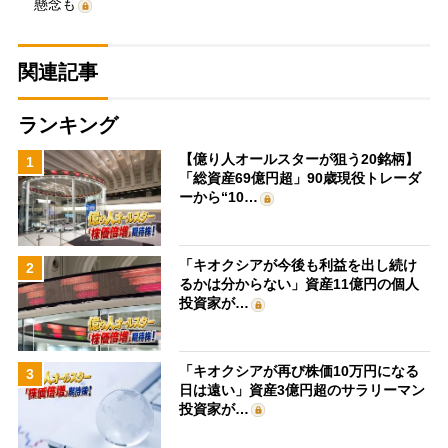
懸念も
関連記事
ランキング
【億り人オールスターが狙う20銘柄】
1
「総資産69億円超」90歳現役トレーダ
ーから“10…
「キオクシアが今後も利益を出し続け
2
るかは分からない」資産11億円の個人
投資家が…
「キオクシアが再び株価10万円になる
3
日は遠い」資産3億円超のサラリーマン
投資家が…