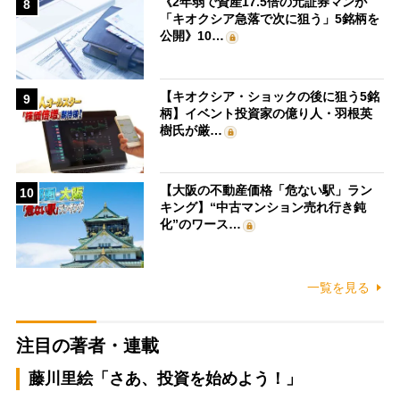
《2年弱で資産17.5倍の元証券マンが
8
「キオクシア急落で次に狙う」5銘柄を
公開》10…
【キオクシア・ショックの後に狙う5銘
9
柄】イベント投資家の億り人・羽根英
樹氏が厳…
【大阪の不動産価格「危ない駅」ラン
10
キング】“中古マンション売れ行き鈍
化”のワース…
一覧を見る
注目の著者・連載
藤川里絵「さあ、投資を始めよう！」