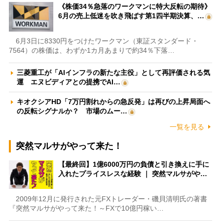
《株価34％急落のワークマンに特大反転の期待》
6月の売上低迷を吹き飛ばす第1四半期決算、…
6月3日に8330円をつけたワークマン（東証スタンダード・
7564）の株価は、わずか1カ月あまりで約34％下落…
三菱重工が「AIインフラの新たな主役」として再評価される気
運 エヌビディアとの提携でAI…
キオクシアHD「7万円割れからの急反発」は再びの上昇局面へ
の反転シグナルか？ 市場のムー…
一覧を見る
突然マルサがやって来た！
【最終回】1億6000万円の負債と引き換えに手に
入れたプライスレスな経験 ｜ 突然マルサがや…
2009年12月に発行された元FXトレーダー・磯貝清明氏の著書
『突然マルサがやって来た！～FXで10億円稼い…