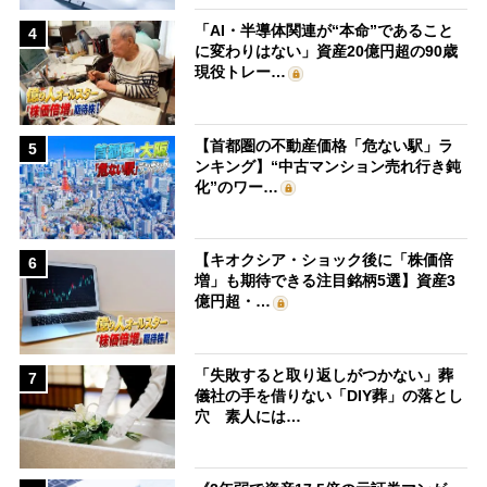
「AI・半導体関連が“本命”であること
4
に変わりはない」資産20億円超の90歳
現役トレー…
【首都圏の不動産価格「危ない駅」ラ
5
ンキング】“中古マンション売れ行き鈍
化”のワー…
【キオクシア・ショック後に「株価倍
6
増」も期待できる注目銘柄5選】資産3
億円超・…
「失敗すると取り返しがつかない」葬
7
儀社の手を借りない「DIY葬」の落とし
穴 素人には…