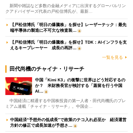
新聞や雑誌など多数の金融メディアに出演するグローバルリン
クアドバイザーズ代表の戸松信博氏が、最新…
【戸松信博氏「明日の爆騰株」を探せ】レーザーテック：最先
端半導体の製造に不可欠な検査装…
【戸松信博氏「明日の爆騰株」を探せ】TDK：AIインフラを支
えるキープレーヤー 成長の再評…
一覧を見る
田代尚機のチャイナ・リサーチ
中国「Kimi K3」の衝撃に世界はどう対応するの
か？ 米財務長官が検討する「蒸留を行う中国
AI…
中国経済に精通する中国株投資の第一人者・田代尚機氏のプレ
ミアム連載「チャイナ・リサーチ」。中国企…
中国経済“予想外の低成長”で政策のテコ入れ必至か 経済運営
方針の修正で成長加速が予想さ…