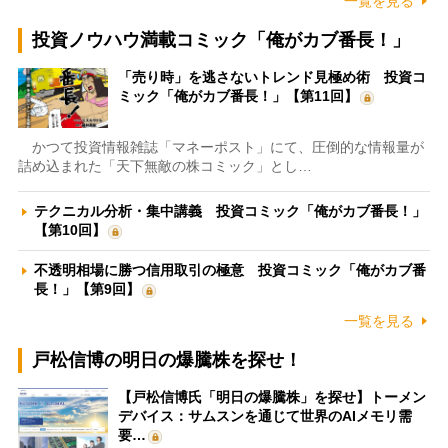
一覧を見る
投資ノウハウ満載コミック「俺がカブ番長！」
「売り時」を逃さないトレンド見極め術 投資コ
ミック「俺がカブ番長！」【第11回】
かつて投資情報雑誌「マネーポスト」にて、圧倒的な情報量が
詰め込まれた「天下無敵の株コミック」とし…
テクニカル分析・集中講義 投資コミック「俺がカブ番長！」
【第10回】
不透明相場に勝つ信用取引の極意 投資コミック「俺がカブ番
長！」【第9回】
一覧を見る
戸松信博の明日の爆騰株を探せ！
【戸松信博氏「明日の爆騰株」を探せ】トーメン
デバイス：サムスンを通じて世界のAIメモリ需
要…