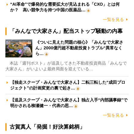
“AI革命”で爆発的な需要拡大が見込まれる「CXO」とは何
か？ 高い競争力を持つ中国の医薬品…
一覧を見る
「みんなで大家さん」配当ストップ騒動の内幕
《ついに見えた問題の核心》「みんなで大家さ
ん」2000億円超不動産投資トラブル“異常なく
ら…
本誌『週刊ポスト』が追及してきた不動産投資商品「みんなで
大家さん」がいよいよ最終局面を迎えている…
【独走スクープ・みんなで大家さん】二転三転した“成田プロ
ジェクト”の計画変更の裏で起き…
【追及スクープ・みんなで大家さん】独占入手“内部議事録”で
明かされる柳瀬健一・代表の思…
一覧を見る
古賀真人「発掘！好決算銘柄」