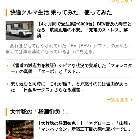
一覧を見る
快適クルマ生活 乗ってみた、使ってみた
【4ヶ月間で受注累計6000台】BEV普及の障壁と
なる「航続距離の不安」「充電のストレス」解
消…
あれほどもてはやされていた「EV（BEV）シフト」の潮流も、
最近では減速基調になっているように見える。…
《雪道の対応力を検証》シビアな状況で実感した「フォレスタ
ー」の真価 「ターボ」と「スト…
乗り込むと同時に「これが軽？」と戸惑うのには理由があっ
た 「日産ルークス」さらなる躍進…
一覧を見る
大竹聡の「昼酒御免！」
【大竹聡の昼酒御免！】「ネグローニ」「山崎」
「マンハッタン」新宿三丁目の隠れ家バーで1…