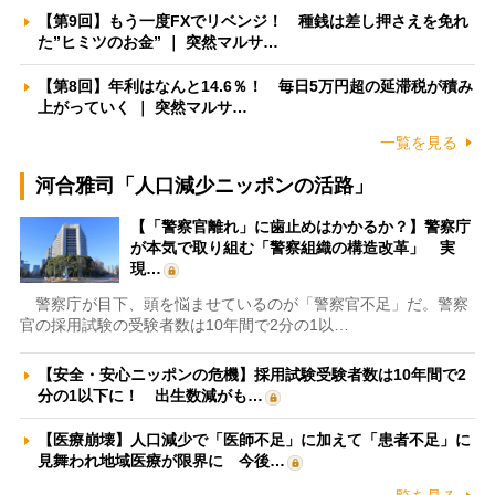
【第9回】もう一度FXでリベンジ！ 種銭は差し押さえを免れ
た”ヒミツのお金” ｜ 突然マルサ…
【第8回】年利はなんと14.6％！ 毎日5万円超の延滞税が積み
上がっていく ｜ 突然マルサ…
一覧を見る
河合雅司「人口減少ニッポンの活路」
【「警察官離れ」に歯止めはかかるか？】警察庁
が本気で取り組む「警察組織の構造改革」 実
現…
警察庁が目下、頭を悩ませているのが「警察官不足」だ。警察
官の採用試験の受験者数は10年間で2分の1以…
【安全・安心ニッポンの危機】採用試験受験者数は10年間で2
分の1以下に！ 出生数減がも…
【医療崩壊】人口減少で「医師不足」に加えて「患者不足」に
見舞われ地域医療が限界に 今後…