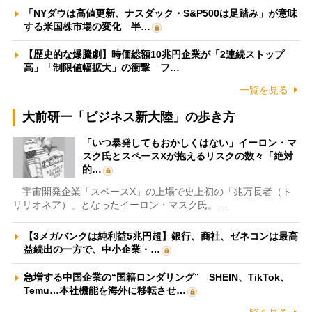
「NYダウは高値更新、ナスダック・S&P500は足踏み」が意味
する米国株市場の変化 半…
【歴史的な爆騰劇】時価総額10兆円企業が「2連続ストップ
高」「制限値幅拡大」の衝撃 フ…
一覧を見る
大前研一「ビジネス新大陸」の歩き方
「いつ暴発してもおかしくはない」イーロン・マ
スク氏とスペースXが抱えるリスクの数々「絶対
的…
宇宙開発企業「スペースX」の上場で史上初の「兆万長者（ト
リリオネア）」となったイーロン・マスク氏。…
【3メガバンクは純利益5兆円超】銀行、商社、ゼネコンは最高
益続出の一方で、中小企業・…
急増する中国企業の“国籍ロンダリング” SHEIN、TikTok、
Temu…本社機能を海外に移転させ…