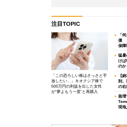
注目TOPIC
「何
価 
保障
猛暑
けば
のか
「この恐ろしい株はさっさと手
【納
放したい…」キオクシア株で
到、
500万円の利益を出した女性
の右
が“夢よもう一度”と再購入
急増
Te
現地