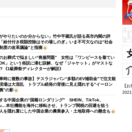
がやりたいのか分からない」竹中平蔵氏が語る高市内閣の評
「給付付き税額控除はその場しのぎ」いま不可欠なのは“社会
制度の改革議論”と指摘
のお葬式で悩ましい“喪服問題” 女性は「ワンピースを着てい
OK」という俗説に潜む誤解、なぜ「ジャケット」がマストな
？《1級葬祭ディレクターが解説》
車時に複数の事故】テスラジャパン“多額のEV補助金”で注文殺
現場は大混乱 トラブル続発の背後に見え隠れする“イーロン
【お
腕”の影
202
する中国企業の“国籍ロンダリング” SHEIN、TikTok、
mu…本社機能を海外に移転させ、トランプ関税の回避を狙う
人を隠れ蓑にした中国企業の農業参入・土地取得への懸念も