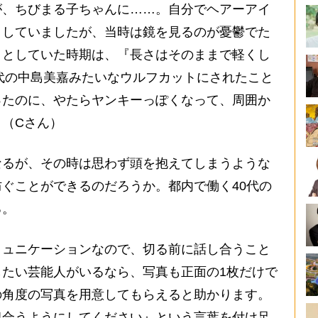
が、ちびまる子ちゃんに……。自分でヘアーアイ
トしていましたが、当時は鏡を見るのが憂鬱でた
うとしていた時期は、『長さはそのままで軽くし
年代の中島美嘉みたいなウルフカットにされたこと
ったのに、やたらヤンキーっぽくなって、周囲か
（Cさん）
るが、その時は思わず頭を抱えてしまうような
ぐことができるのだろうか。都内で働く40代の
る。
ミュニケーションなので、切る前に話し合うこと
たい芸能人がいるなら、写真も正面の1枚だけで
の角度の写真を用意してもらえると助かります。
似合うようにしてください』という言葉を付け足