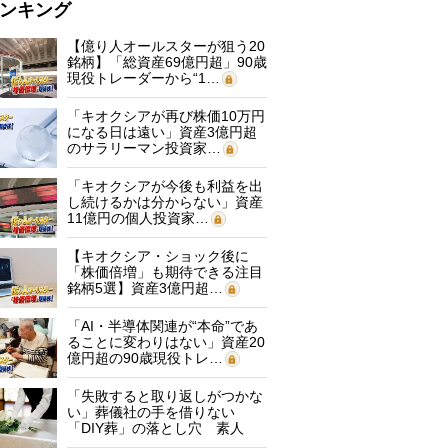
ンキング
【億り人オールスターが狙う20
銘柄】「総資産69億円超」90歳
現役トレーダーから“1…
「キオクシアが再び株価10万円
になる日は遠い」資産3億円超
のサラリーマン投資家…
「キオクシアが今後も利益を出
し続けるかは分からない」資産
11億円の個人投資家…
【キオクシア・ショック後に
「株価倍増」も期待できる注目
銘柄5選】資産3億円超…
「AI・半導体関連が“本命”であ
ることに変わりはない」資産20
億円超の90歳現役トレ…
「失敗すると取り返しがつかな
い」葬儀社の手を借りない
「DIY葬」の落とし穴 素人
に…