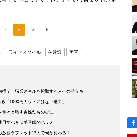
1
2
3
ン
ライフスタイル
失敗談
美容
何様？ 職業スキルを搾取する人への苛立ち
る「1000円カットにはない魅力」
を堂々と晒す男性たちの心理
注目すべきは美容師のハサミ
み放題タブレット導入で何が変わる？