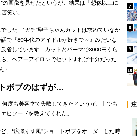
”の画像を見せたというが、結果は「想像以上に
7
と苦笑い。
8
でした。“ガチ”聖子ちゃんカットは求めていなか
話で『80年代のアイドルが好きで～』みたいな
9
反省しています。カットとパーマで8000円くら
たら、ヘアーアイロンでセットすれば十分だった
ん）
10
ートボブのはずが…
、何度も美容室で失敗してきたというが、中でも
注
」エピソードを教えてくれた。
ど、“広瀬すず風”ショートボブをオーダーした時