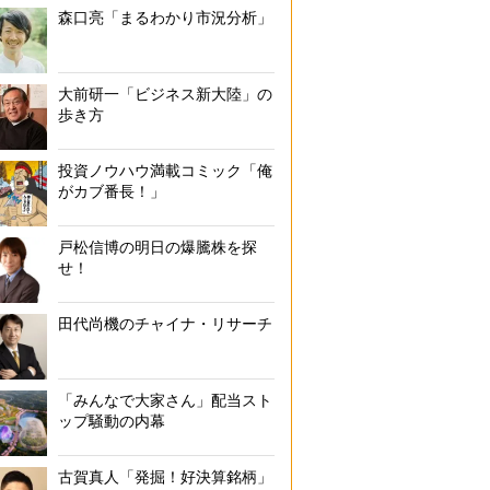
森口亮「まるわかり市況分析」
大前研一「ビジネス新大陸」の
歩き方
投資ノウハウ満載コミック「俺
がカブ番長！」
戸松信博の明日の爆騰株を探
せ！
田代尚機のチャイナ・リサーチ
「みんなで大家さん」配当スト
ップ騒動の内幕
古賀真人「発掘！好決算銘柄」