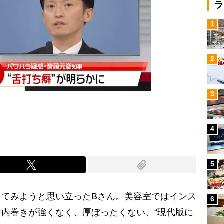
ラ
1
2
3
4
5
てみようと思い立ったBさん。美容室ではインス
6
内巻きが強くなく、厚ぼったくない、“現代版に