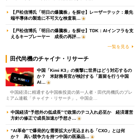
【戸松信博氏「明日の爆騰株」を探せ】レーザーテック：最先
端半導体の製造に不可欠な検査装…
【戸松信博氏「明日の爆騰株」を探せ】TDK：AIインフラを支
えるキープレーヤー 成長の再評…
一覧を見る
田代尚機のチャイナ・リサーチ
中国「Kimi K3」の衝撃に世界はどう対応するの
か？ 米財務長官が検討する「蒸留を行う中国
AI…
中国経済に精通する中国株投資の第一人者・田代尚機氏のプレ
ミアム連載「チャイナ・リサーチ」。中国企…
中国経済“予想外の低成長”で政策のテコ入れ必至か 経済運営
方針の修正で成長加速が予想さ…
“AI革命”で爆発的な需要拡大が見込まれる「CXO」とは何
か？ 高い競争力を持つ中国の医薬品…