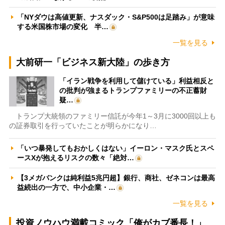
「NYダウは高値更新、ナスダック・S&P500は足踏み」が意味
する米国株市場の変化 半…
一覧を見る
大前研一「ビジネス新大陸」の歩き方
「イラン戦争を利用して儲けている」利益相反と
の批判が強まるトランプファミリーの不正蓄財
疑…
トランプ大統領のファミリー信託が今年1～3月に3000回以上も
の証券取引を行っていたことが明らかになり…
「いつ暴発してもおかしくはない」イーロン・マスク氏とスペ
ースXが抱えるリスクの数々「絶対…
【3メガバンクは純利益5兆円超】銀行、商社、ゼネコンは最高
益続出の一方で、中小企業・…
一覧を見る
投資ノウハウ満載コミック「俺がカブ番長！」