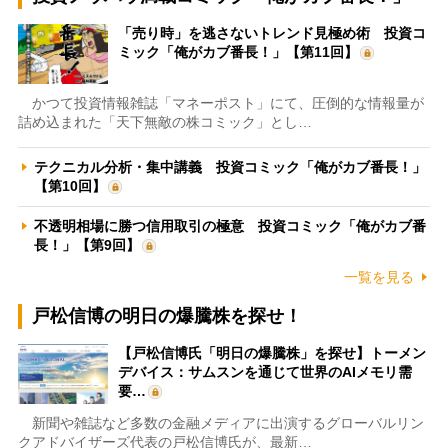
「売り時」を逃さないトレンド見極め術 投資コ
ミック「俺がカブ番長！」【第11回】
かつて投資情報雑誌「マネーポスト」にて、圧倒的な情報量が
詰め込まれた「天下無敵の株コミック」とし…
テクニカル分析・集中講義 投資コミック「俺がカブ番長！」
【第10回】
不透明相場に勝つ信用取引の極意 投資コミック「俺がカブ番
長！」【第9回】
一覧を見る
戸松信博の明日の爆騰株を探せ！
【戸松信博氏「明日の爆騰株」を探せ】トーメン
デバイス：サムスンを通じて世界のAIメモリ需
要…
新聞や雑誌など多数の金融メディアに出演するグローバルリン
クアドバイザーズ代表の戸松信博氏が、最新…