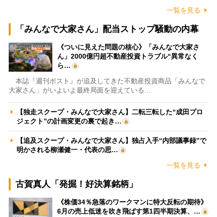
一覧を見る
「みんなで大家さん」配当ストップ騒動の内幕
《ついに見えた問題の核心》「みんなで大家さ
ん」2000億円超不動産投資トラブル“異常なく
ら…
本誌『週刊ポスト』が追及してきた不動産投資商品「みんなで
大家さん」がいよいよ最終局面を迎えている…
【独走スクープ・みんなで大家さん】二転三転した“成田プロ
ジェクト”の計画変更の裏で起き…
【追及スクープ・みんなで大家さん】独占入手“内部議事録”で
明かされる柳瀬健一・代表の思…
一覧を見る
古賀真人「発掘！好決算銘柄」
《株価34％急落のワークマンに特大反転の期待》
6月の売上低迷を吹き飛ばす第1四半期決算、…