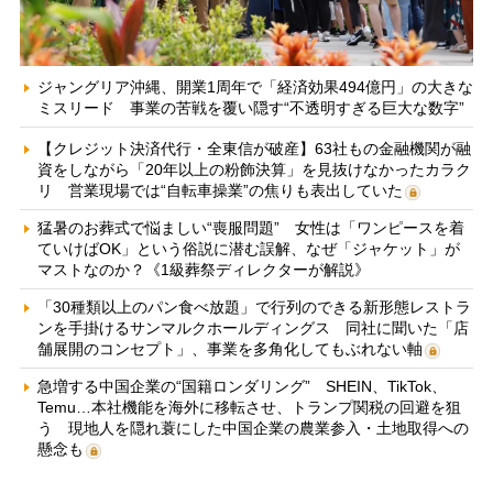
ジャングリア沖縄、開業1周年で「経済効果494億円」の大きな
ミスリード 事業の苦戦を覆い隠す“不透明すぎる巨大な数字”
【クレジット決済代行・全東信が破産】63社もの金融機関が融
資をしながら「20年以上の粉飾決算」を見抜けなかったカラク
リ 営業現場では“自転車操業”の焦りも表出していた
猛暑のお葬式で悩ましい“喪服問題” 女性は「ワンピースを着
ていけばOK」という俗説に潜む誤解、なぜ「ジャケット」が
マストなのか？《1級葬祭ディレクターが解説》
「30種類以上のパン食べ放題」で行列のできる新形態レストラ
ンを手掛けるサンマルクホールディングス 同社に聞いた「店
舗展開のコンセプト」、事業を多角化してもぶれない軸
急増する中国企業の“国籍ロンダリング” SHEIN、TikTok、
Temu…本社機能を海外に移転させ、トランプ関税の回避を狙
う 現地人を隠れ蓑にした中国企業の農業参入・土地取得への
懸念も