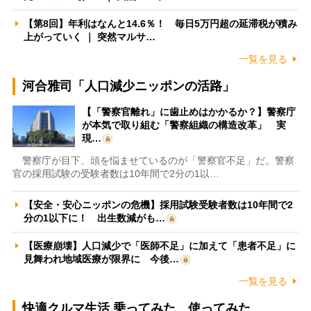
【第8回】年利はなんと14.6％！ 毎日5万円超の延滞税が積み
上がっていく ｜ 突然マルサ…
一覧を見る
河合雅司「人口減少ニッポンの活路」
【「警察官離れ」に歯止めはかかるか？】警察庁
が本気で取り組む「警察組織の構造改革」 実
現…
警察庁が目下、頭を悩ませているのが「警察官不足」だ。警察
官の採用試験の受験者数は10年間で2分の1以…
【安全・安心ニッポンの危機】採用試験受験者数は10年間で2
分の1以下に！ 出生数減がも…
【医療崩壊】人口減少で「医師不足」に加えて「患者不足」に
見舞われ地域医療が限界に 今後…
一覧を見る
快適クルマ生活 乗ってみた、使ってみた