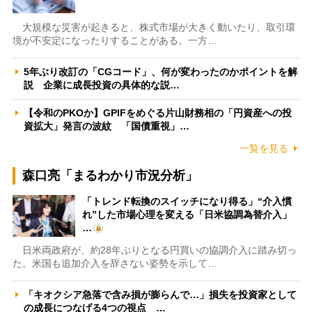
大規模な災害が起きると、株式市場が大きく動いたり、取引環
境が不安定になったりすることがある。一方…
5年ぶり改訂の「CGコード」、何が変わったのかポイントを解
説 企業に成長投資の具体的な説…
【令和のPKOか】GPIFをめぐる片山財務相の「円資産への投
資拡大」発言の波紋 「国債重視」…
一覧を見る
森口亮「まるわかり市況分析」
「トレンド転換のスイッチになり得る」“介入慣
れ”した市場心理を変える「日米協調為替介入」
…
日米両政府が、約28年ぶりとなる円買いの協調介入に踏み切っ
た。米国も追加介入を辞さない姿勢を示して…
「キオクシア急落で含み損が膨らんで…」損失を投資家として
の成長につなげる4つの視点 …