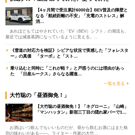
【4ヶ月間で受注累計6000台】BEV普及の障壁と
なる「航続距離の不安」「充電のストレス」解
消…
あれほどもてはやされていた「EV（BEV）シフト」の潮流も、
最近では減速基調になっているように見える。…
《雪道の対応力を検証》シビアな状況で実感した「フォレスタ
ー」の真価 「ターボ」と「スト…
乗り込むと同時に「これが軽？」と戸惑うのには理由があっ
た 「日産ルークス」さらなる躍進…
一覧を見る
大竹聡の「昼酒御免！」
【大竹聡の昼酒御免！】「ネグローニ」「山崎」
「マンハッタン」新宿三丁目の隠れ家バーで1…
お酒はいつ飲んでもいいものだが、昼から飲むお酒にはまた格
別の味わいがある――。ライター・作家の大竹…