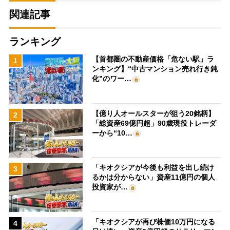
関連記事
ランキング
【首都圏の不動産価格「危ない駅」ラ
1
ンキング】“中古マンション売れ行き鈍
化”のワー…
【億り人オールスターが狙う20銘柄】
2
「総資産69億円超」90歳現役トレーダ
ーから“10…
「キオクシアが今後も利益を出し続け
3
るかは分からない」資産11億円の個人
投資家が…
「キオクシアが再び株価10万円になる
4