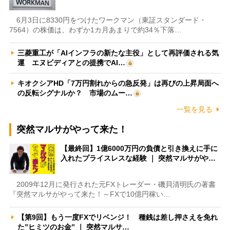
6月3日に8330円をつけたワークマン（東証スタンダード・
7564）の株価は、わずか1カ月あまりで約34％下落…
三菱重工が「AIインフラの新たな主役」として再評価される気
運 エヌビディアとの提携でAI…
キオクシアHD「7万円割れからの急反発」は再びの上昇局面へ
の反転シグナルか？ 市場のムー…
一覧を見る
突然マルサがやって来た！
【最終回】1億6000万円の負債と引き換えに手に
入れたプライスレスな経験 ｜ 突然マルサがや…
2009年12月に発行された元FXトレーダー・磯貝清明氏の著書
『突然マルサがやって来た！～FXで10億円稼い…
【第9回】もう一度FXでリベンジ！ 種銭は差し押さえを免れ
た”ヒミツのお金” ｜ 突然マルサ…