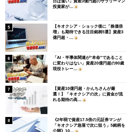
日は遠い」資産3億円超のサラリーマン
投資家が…
【キオクシア・ショック後に「株価倍
5
増」も期待できる注目銘柄5選】資産3
億円超・…
「AI・半導体関連が“本命”であること
6
に変わりはない」資産20億円超の90歳
現役トレー…
【資産10億円超・かんちさんが厳
7
選！】「キオクシアの次」に資金が流
れる期待の高…
《2年弱で資産17.5倍の元証券マンが
8
「キオクシア急落で次に狙う」5銘柄を
公開》10…