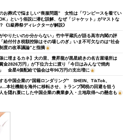
のお葬式で悩ましい“喪服問題” 女性は「ワンピースを着てい
OK」という俗説に潜む誤解、なぜ「ジャケット」がマストな
？《1級葬祭ディレクターが解説》
がやりたいのか分からない」竹中平蔵氏が語る高市内閣の評
「給付付き税額控除はその場しのぎ」いま不可欠なのは“社会
制度の改革議論”と指摘
俵に埋まるカネ】大の里、豊昇龍が黒星続きの名古屋場所は
賞金2826万円」が下位力士に渡り「今日はみんなで焼肉
」 金星4個配給で協会は年96万円の支出増に
する中国企業の“国籍ロンダリング” SHEIN、TikTok、
mu…本社機能を海外に移転させ、トランプ関税の回避を狙う
人を隠れ蓑にした中国企業の農業参入・土地取得への懸念も