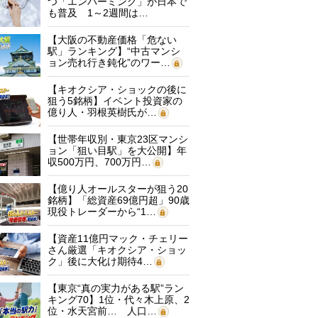
つ「エンバーミング」が日本で
も普及 1～2週間は…
【大阪の不動産価格「危ない
駅」ランキング】“中古マンシ
ョン売れ行き鈍化”のワー…
【キオクシア・ショックの後に
狙う5銘柄】イベント投資家の
億り人・羽根英樹氏が…
【世帯年収別・東京23区マンシ
ョン「狙い目駅」を大公開】年
収500万円、700万円…
【億り人オールスターが狙う20
銘柄】「総資産69億円超」90歳
現役トレーダーから“1…
【資産11億円マック・チェリー
さん厳選「キオクシア・ショッ
ク」後に大化け期待4…
【東京“真の実力がある駅”ラン
キング70】1位・代々木上原、2
位・水天宮前… 人口…