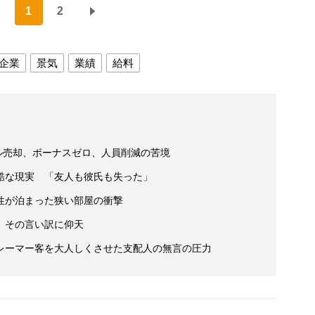
1
2
企業
景気
業績
給料
ル売却、ボーナスゼロ、人員削減の苦境
酷な現実 「友人も彼氏も失った」
性が泊まった狭い部屋の衝撃
、その言い訳に仰天
レーマー客を大人しくさせた支配人の無言の圧力