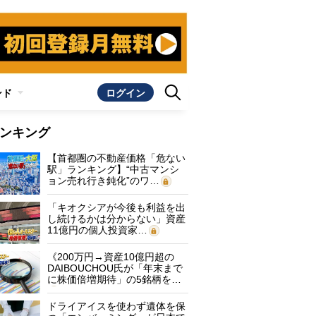
ンド
ログイン
ンキング
【首都圏の不動産価格「危ない
駅」ランキング】“中古マンシ
ョン売れ行き鈍化”のワ…
「キオクシアが今後も利益を出
し続けるかは分からない」資産
11億円の個人投資家…
《200万円→資産10億円超の
DAIBOUCHOU氏が「年末まで
に株価倍増期待」の5銘柄を…
ドライアイスを使わず遺体を保