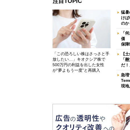
注目TOPIC
猛暑
けば
のか
「何
価 
保障
「この恐ろしい株はさっさと手
【土
放したい…」キオクシア株で
「懸
500万円の利益を出した女性
だ！
が“夢よもう一度”と再購入
急増
Te
現地