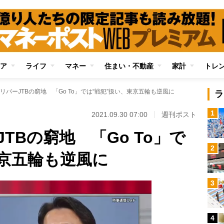
ア
ライフ
マネー
住まい・不動産
家計
トレ
リバーJTBの窮地 「Go To」では“戦犯”扱い、東京五輪も逆風に
ラ
1
2021.09.30 07:00
週刊ポスト
TBの窮地 「Go To」で
2
東京五輪も逆風に
3
4