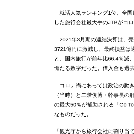
就活人気ランキング1位、全国店
した旅行会社最大手のJTBがコ
2021年3月期の連結決算は、売上
3721億円に激減し、最終損益は
と、国内旅行が前年比66.4％減
憺たる数字だった。借入金も過去
コロナ禍にあっては政治の動き
（当時）と二階俊博・幹事長の
の最大50％が補助される「Go 
なものだった。
「観光庁から旅行会社に割り当て