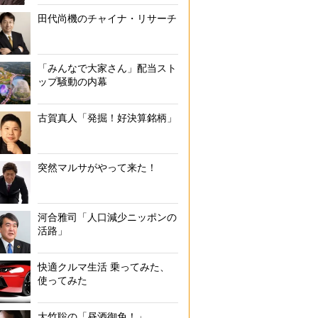
田代尚機のチャイナ・リサーチ
「みんなで大家さん」配当スト
ップ騒動の内幕
古賀真人「発掘！好決算銘柄」
突然マルサがやって来た！
河合雅司「人口減少ニッポンの
活路」
快適クルマ生活 乗ってみた、
使ってみた
大竹聡の「昼酒御免！」