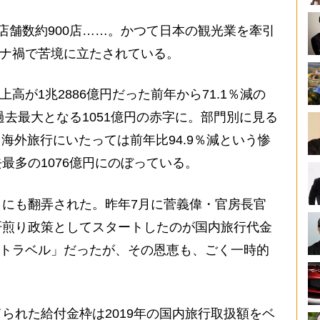
舗数約900店……。かつて日本の観光業を牽引
ロナ禍で苦境に立たされている。
高が1兆2886億円だった前年から71.1％減の
過去最大となる1051億円の赤字に。部門別に見る
、海外旅行にいたっては前年比94.9％減という惨
最多の1076億円にのぼっている。
にも翻弄された。昨年7月に菅義偉・官房長官
肝煎り政策としてスタートしたのが国内旅行代金
Toトラベル」だったが、その恩恵も、ごく一時的
られた給付金枠は2019年の国内旅行取扱額をベ