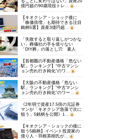
ることに変わりはない」資産20
億円超の90歳現役トレ…
【キオクシア・ショック後に
「株価倍増」も期待できる注目
銘柄5選】資産3億円超…
「失敗すると取り返しがつかな
い」葬儀社の手を借りない
「DIY葬」の落とし穴 素人
に…
【首都圏の不動産価格「危ない
駅」ランキング】“中古マンシ
ョン売れ行き鈍化”のワ…
【大阪の不動産価格「危ない
駅」ランキング】“中古マンシ
ョン売れ行き鈍化”のワー…
《2年弱で資産17.5倍の元証券
マンが「キオクシア急落で次に
狙う」5銘柄を公開》1…
【キオクシア・ショックの後に
狙う5銘柄】イベント投資家の
億り人・羽根英樹氏が…