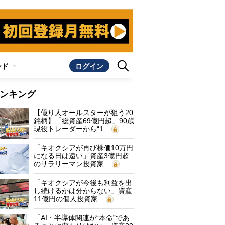
ンド
ログイン
ンキング
【億り人オールスターが狙う20
銘柄】「総資産69億円超」90歳
現役トレーダーから“1…
「キオクシアが再び株価10万円
になる日は遠い」資産3億円超
のサラリーマン投資家…
「キオクシアが今後も利益を出
し続けるかは分からない」資産
11億円の個人投資家…
「AI・半導体関連が“本命”であ