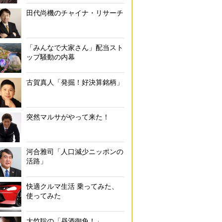
田代尚機のチャイナ・リサーチ
「みんなで大家さん」配当スト
ップ騒動の内幕
古賀真人「発掘！好決算銘柄」
突然マルサがやって来た！
河合雅司「人口減少ニッポンの
活路」
快適クルマ生活 乗ってみた、
使ってみた
大竹聡の「昼酒御免！」