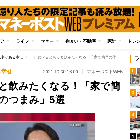
ア
ライフ
マネー
住まい・不動産
家計
トレ
仕事がある幸せ
一口食べるともっと飲みたくなる！「家で簡単に作れるビールのつまみ」5選
ラ
1
る幸せ
2021.10.30 16:00
マネーポストWEB
と飲みたくなる！「家で簡
2
のつまみ」5選
3
4