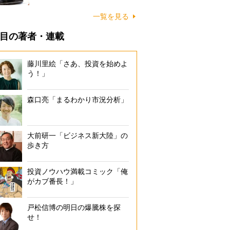
一覧を見る
目の著者・連載
藤川里絵「さあ、投資を始めよ
う！」
森口亮「まるわかり市況分析」
大前研一「ビジネス新大陸」の
歩き方
投資ノウハウ満載コミック「俺
がカブ番長！」
戸松信博の明日の爆騰株を探
せ！