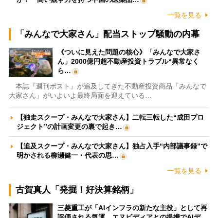
一覧を見る
「みんなで大家さん」配当ストップ騒動の内幕
《ついに見えた問題の核心》「みんなで大家さ
ん」2000億円超不動産投資トラブル“異常なく
ら…
本誌『週刊ポスト』が追及してきた不動産投資商品「みんなで
大家さん」がいよいよ最終局面を迎えている…
【独走スクープ・みんなで大家さん】二転三転した“成田プロ
ジェクト”の計画変更の裏で起き…
【追及スクープ・みんなで大家さん】独占入手“内部議事録”で
明かされる柳瀬健一・代表の思…
一覧を見る
古賀真人「発掘！好決算銘柄」
三菱重工が「AIインフラの新たな主役」として再
評価される気運 エヌビディアとの提携でAIデ…