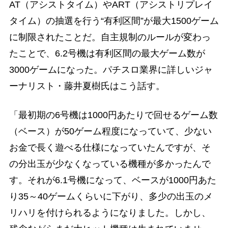
AT（アシストタイム）やART（アシストリプレイ
タイム）の抽選を行う“有利区間”が最大1500ゲーム
に制限されたことだ。自主規制のルールが変わっ
たことで、6.2号機は有利区間の最大ゲーム数が
3000ゲームになった。パチスロ業界に詳しいジャ
ーナリスト・藤井夏樹氏はこう話す。
「最初期の6号機は1000円あたりで回せるゲーム数
（ベース）が50ゲーム程度になっていて、少ない
お金で長く遊べる仕様になっていたんですが、そ
の分出玉が少なくなっている機種が多かったんで
す。それが6.1号機になって、ベースが1000円あた
り35～40ゲームくらいに下がり、多少の出玉のメ
リハリを付けられるようになりました。しかし、