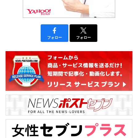
フォロー
フォロー