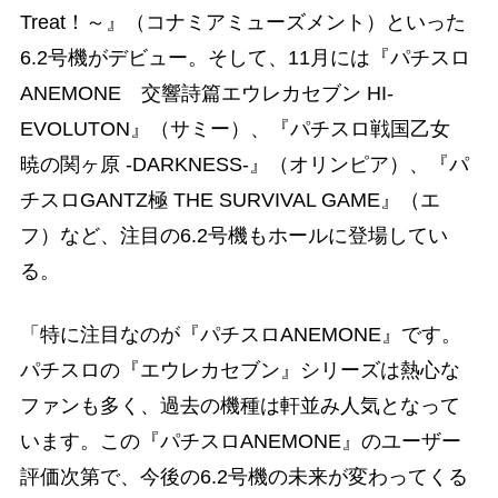
Treat！～』（コナミアミューズメント）といった
6.2号機がデビュー。そして、11月には『パチスロ
ANEMONE 交響詩篇エウレカセブン HI-
EVOLUTON』（サミー）、『パチスロ戦国乙女
暁の関ヶ原 -DARKNESS-』（オリンピア）、『パ
チスロGANTZ極 THE SURVIVAL GAME』（エ
フ）など、注目の6.2号機もホールに登場してい
る。
「特に注目なのが『パチスロANEMONE』です。
パチスロの『エウレカセブン』シリーズは熱心な
ファンも多く、過去の機種は軒並み人気となって
います。この『パチスロANEMONE』のユーザー
評価次第で、今後の6.2号機の未来が変わってくる