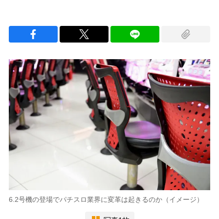
6.2号機の登場でパチスロ業界に変革は起きるのか（イメージ）