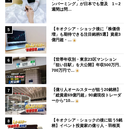
ンバーミング」が日本でも普及 1～2
週間は問…
【キオクシア・ショック後に「株価倍
5
増」も期待できる注目銘柄5選】資産3
億円超・…
【世帯年収別・東京23区マンション
6
「狙い目駅」を大公開】年収500万円、
700万円で…
【億り人オールスターが狙う20銘柄】
7
「総資産69億円超」90歳現役トレーダ
ーから“10…
【キオクシア・ショックの後に狙う5銘
8
柄】イベント投資家の億り人・羽根英