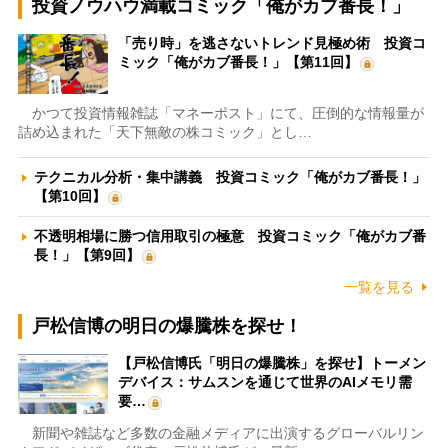
投資ノウハウ満載コミック「俺がカブ番長！」
「売り時」を逃さないトレンド見極め術 投資コ
ミック「俺がカブ番長！」【第11回】
かつて投資情報雑誌「マネーポスト」にて、圧倒的な情報量が
詰め込まれた「天下無敵の株コミック」とし…
テクニカル分析・集中講義 投資コミック「俺がカブ番長！」
【第10回】
不透明相場に勝つ信用取引の極意 投資コミック「俺がカブ番
長！」【第9回】
一覧を見る
戸松信博の明日の爆騰株を探せ！
【戸松信博氏「明日の爆騰株」を探せ】トーメン
デバイス：サムスンを通じて世界のAIメモリ需
要…
新聞や雑誌など多数の金融メディアに出演するグローバルリン