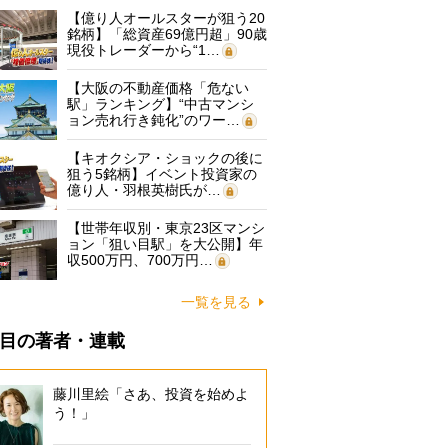
【億り人オールスターが狙う20
銘柄】「総資産69億円超」90歳
現役トレーダーから“1…
【大阪の不動産価格「危ない
駅」ランキング】“中古マンシ
ョン売れ行き鈍化”のワー…
【キオクシア・ショックの後に
狙う5銘柄】イベント投資家の
億り人・羽根英樹氏が…
【世帯年収別・東京23区マンシ
ョン「狙い目駅」を大公開】年
収500万円、700万円…
一覧を見る
目の著者・連載
藤川里絵「さあ、投資を始めよ
う！」