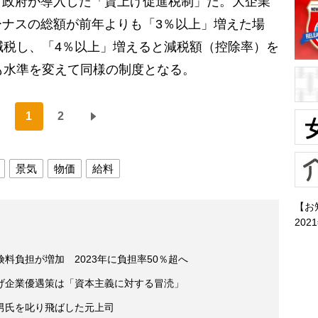
政府が導入した「賃上げ促進税制」だ。大企業
ナスの総額が前年よりも「3％以上」増えた場
減税し、「4％以上」増えると減税額（控除率）を
も水準を変えて同様の制度となる。
1
2
景気
物価
給料
【お
202
料負担が増加 2023年に負担率50％超へ
げ企業優遇策は「資本主義に対する冒涜」
男氏を叱り飛ばした元上司