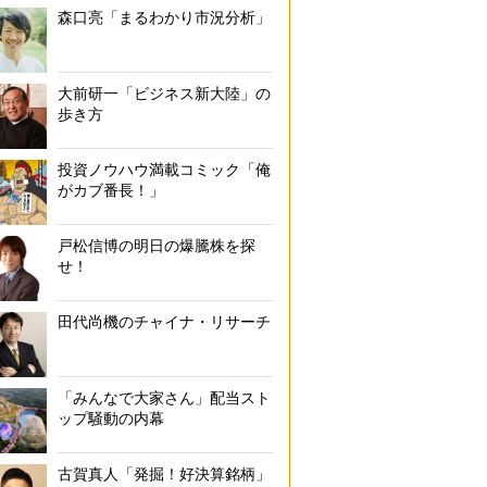
森口亮「まるわかり市況分析」
大前研一「ビジネス新大陸」の
歩き方
投資ノウハウ満載コミック「俺
がカブ番長！」
戸松信博の明日の爆騰株を探
せ！
田代尚機のチャイナ・リサーチ
「みんなで大家さん」配当スト
ップ騒動の内幕
古賀真人「発掘！好決算銘柄」