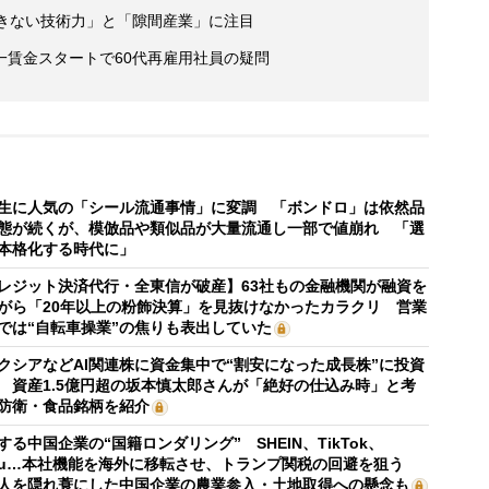
できない技術力」と「隙間産業」に注目
一賃金スタートで60代再雇用社員の疑問
生に人気の「シール流通事情」に変調 「ボンドロ」は依然品
態が続くが、模倣品や類似品が大量流通し一部で値崩れ 「選
本格化する時代に」
レジット決済代行・全東信が破産】63社もの金融機関が融資を
がら「20年以上の粉飾決算」を見抜けなかったカラクリ 営業
では“自転車操業”の焦りも表出していた
クシアなどAI関連株に資金集中で“割安になった成長株”に投資
 資産1.5億円超の坂本慎太郎さんが「絶好の仕込み時」と考
防衛・食品銘柄を紹介
する中国企業の“国籍ロンダリング” SHEIN、TikTok、
mu…本社機能を海外に移転させ、トランプ関税の回避を狙う
人を隠れ蓑にした中国企業の農業参入・土地取得への懸念も