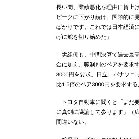
長い間、業績悪化を理由に賃上げ
ピークに下がり続け、国際的に
ばかりです。これでは日本経済
げに舵を切り始めた」
労組側も、中間決算で過去最高益
金に加え、職制別のベアを要求
3000円を要求。日立、パナソ
比1.5倍のベア3000円を要求す
トヨタ自動車に聞くと「まだ要
に真剣に議論して参ります」（
間違いない。