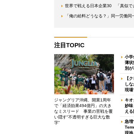
世界で戦える日本企業30 「真似
「俺の給料どうなる？」同一労働同
注目TOPIC
小学
薄状
別が
【ク
しな
現場
ジャングリア沖縄、開業1周年
キオ
で「経済効果494億円」の大き
妙味
なミスリード 事業の苦戦を覆
える
い隠す“不透明すぎる巨大な数
急増
字”
Te
現地