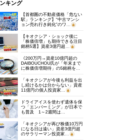
ンキング
【首都圏の不動産価格「危ない
駅」ランキング】“中古マンシ
ョン売れ行き鈍化”のワ…
【キオクシア・ショック後に
「株価倍増」も期待できる注目
銘柄5選】資産3億円超…
《200万円→資産10億円超の
DAIBOUCHOU氏が「年末まで
に株価倍増期待」の5銘柄を…
「キオクシアが今後も利益を出
し続けるかは分からない」資産
11億円の個人投資家…
ドライアイスを使わず遺体を保
つ「エンバーミング」が日本で
も普及 1～2週間は…
「キオクシアが再び株価10万円
になる日は遠い」資産3億円超
のサラリーマン投資家…