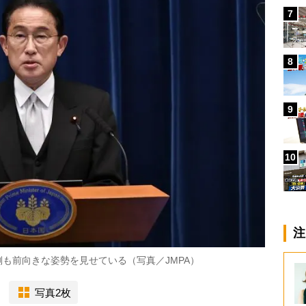
7
8
9
10
注
も前向きな姿勢を見せている（写真／JMPA）
写真2枚