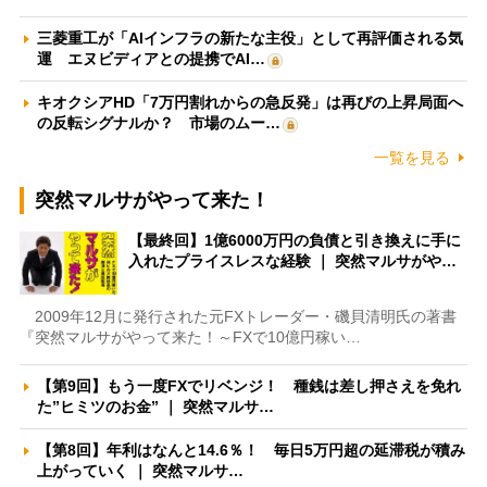
三菱重工が「AIインフラの新たな主役」として再評価される気
運 エヌビディアとの提携でAI…
キオクシアHD「7万円割れからの急反発」は再びの上昇局面へ
の反転シグナルか？ 市場のムー…
一覧を見る
突然マルサがやって来た！
【最終回】1億6000万円の負債と引き換えに手に
入れたプライスレスな経験 ｜ 突然マルサがや…
2009年12月に発行された元FXトレーダー・磯貝清明氏の著書
『突然マルサがやって来た！～FXで10億円稼い…
【第9回】もう一度FXでリベンジ！ 種銭は差し押さえを免れ
た”ヒミツのお金” ｜ 突然マルサ…
【第8回】年利はなんと14.6％！ 毎日5万円超の延滞税が積み
上がっていく ｜ 突然マルサ…