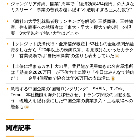
ジャングリア沖縄、開業1周年で「経済効果494億円」の大きな
ミスリード 事業の苦戦を覆い隠す“不透明すぎる巨大な数字”
《商社の大学別就職者数ランキングを解剖》三菱商事、三井物
産、住友商事への就職者は「東大・早大・慶大で約6割」の現
実 3大学以外で強い大学はどこか
【クレジット決済代行・全東信が破産】63社もの金融機関が融
資をしながら「20年以上の粉飾決算」を見抜けなかったカラク
リ 営業現場では“自転車操業”の焦りも表出していた
【土俵に埋まるカネ】大の里、豊昇龍が黒星続きの名古屋場所
は「懸賞金2826万円」が下位力士に渡り「今日はみんなで焼肉
だ！」 金星4個配給で協会は年96万円の支出増に
急増する中国企業の“国籍ロンダリング” SHEIN、TikTok、
Temu…本社機能を海外に移転させ、トランプ関税の回避を狙
う 現地人を隠れ蓑にした中国企業の農業参入・土地取得への
懸念も
関連記事