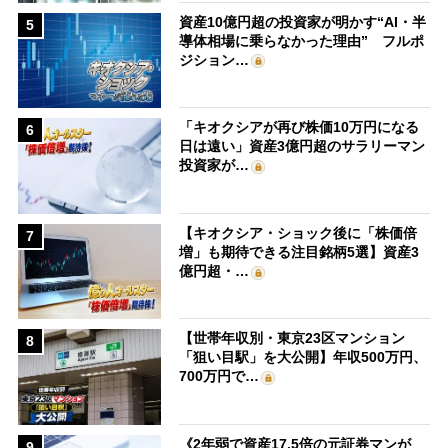
資産10億円超の投資家が明かす“AI・半
5
導体相場に乗らなかった理由” フルポ
ジション…
「キオクシアが再び株価10万円になる
6
日は遠い」資産3億円超のサラリーマン
投資家が…
【キオクシア・ショック後に「株価倍
7
増」も期待できる注目銘柄5選】資産3
億円超・…
【世帯年収別・東京23区マンション
8
「狙い目駅」を大公開】年収500万円、
700万円で…
《2年弱で資産17.5倍の元証券マンが
9