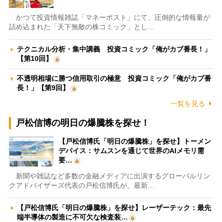
かつて投資情報雑誌「マネーポスト」にて、圧倒的な情報量が
詰め込まれた「天下無敵の株コミック」とし…
テクニカル分析・集中講義 投資コミック「俺がカブ番長！」
【第10回】
不透明相場に勝つ信用取引の極意 投資コミック「俺がカブ番
長！」【第9回】
一覧を見る
戸松信博の明日の爆騰株を探せ！
【戸松信博氏「明日の爆騰株」を探せ】トーメン
デバイス：サムスンを通じて世界のAIメモリ需
要…
新聞や雑誌など多数の金融メディアに出演するグローバルリン
クアドバイザーズ代表の戸松信博氏が、最新…
【戸松信博氏「明日の爆騰株」を探せ】レーザーテック：最先
端半導体の製造に不可欠な検査装…