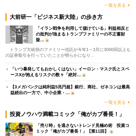
一覧を見る
大前研一「ビジネス新大陸」の歩き方
「イラン戦争を利用して儲けている」利益相反と
の批判が強まるトランプファミリーの不正蓄財
疑…
トランプ大統領のファミリー信託が今年1～3月に3000回以上も
の証券取引を行っていたことが明らかになり…
「いつ暴発してもおかしくはない」イーロン・マスク氏とスペ
ースXが抱えるリスクの数々「絶対…
【3メガバンクは純利益5兆円超】銀行、商社、ゼネコンは最高
益続出の一方で、中小企業・…
一覧を見る
投資ノウハウ満載コミック「俺がカブ番長！」
「売り時」を逃さないトレンド見極め術 投資コ
ミック「俺がカブ番長！」【第11回】