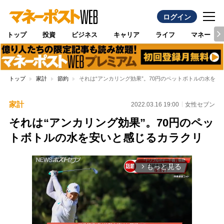
ログイン
トップ
投資
ビジネス
キャリア
ライフ
マネー
トップ
家計
節約
それは“アンカリング効果”。70円のペットボトルの水を安
家計
2022.03.16 19:00
女性セブン
それは“アンカリング効果”。70円のペッ
トボトルの水を安いと感じるカラクリ
もっと見る
arrow_forward_ios