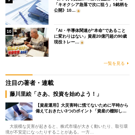
「キオクシア急落で次に狙う」5銘柄を
公開》10…
「AI・半導体関連が“本命”であること
10
に変わりはない」資産20億円超の90歳
現役トレー…
一覧を見る
注目の著者・連載
藤川里絵「さあ、投資を始めよう！」
【資産運用】大災害時に慌てないために平時から
備えておきたい3つのポイント「資産の棚卸し…
大規模な災害が起きると、株式市場が大きく動いたり、取引環
境が不安定になったりすることがある。一方…