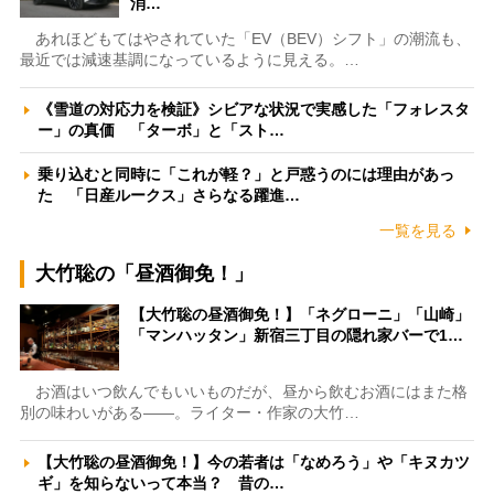
消…
あれほどもてはやされていた「EV（BEV）シフト」の潮流も、
最近では減速基調になっているように見える。…
《雪道の対応力を検証》シビアな状況で実感した「フォレスタ
ー」の真価 「ターボ」と「スト…
乗り込むと同時に「これが軽？」と戸惑うのには理由があっ
た 「日産ルークス」さらなる躍進…
一覧を見る
大竹聡の「昼酒御免！」
【大竹聡の昼酒御免！】「ネグローニ」「山崎」
「マンハッタン」新宿三丁目の隠れ家バーで1…
お酒はいつ飲んでもいいものだが、昼から飲むお酒にはまた格
別の味わいがある――。ライター・作家の大竹…
【大竹聡の昼酒御免！】今の若者は「なめろう」や「キヌカツ
ギ」を知らないって本当？ 昔の…