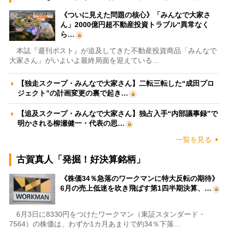
《ついに見えた問題の核心》「みんなで大家さ
ん」2000億円超不動産投資トラブル“異常なく
ら…
本誌『週刊ポスト』が追及してきた不動産投資商品「みんなで
大家さん」がいよいよ最終局面を迎えている…
【独走スクープ・みんなで大家さん】二転三転した“成田プロ
ジェクト”の計画変更の裏で起き…
【追及スクープ・みんなで大家さん】独占入手“内部議事録”で
明かされる柳瀬健一・代表の思…
一覧を見る
古賀真人「発掘！好決算銘柄」
《株価34％急落のワークマンに特大反転の期待》
6月の売上低迷を吹き飛ばす第1四半期決算、…
6月3日に8330円をつけたワークマン（東証スタンダード・
7564）の株価は、わずか1カ月あまりで約34％下落…