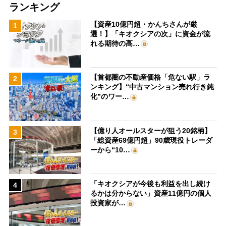
ランキング
【資産10億円超・かんちさんが厳
1
選！】「キオクシアの次」に資金が流
れる期待の高…
【首都圏の不動産価格「危ない駅」ラ
2
ンキング】“中古マンション売れ行き鈍
化”のワー…
【億り人オールスターが狙う20銘柄】
3
「総資産69億円超」90歳現役トレーダ
ーから“10…
「キオクシアが今後も利益を出し続け
4
るかは分からない」資産11億円の個人
投資家が…