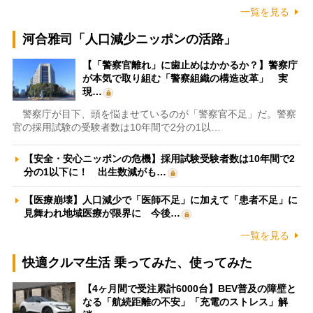
一覧を見る
河合雅司「人口減少ニッポンの活路」
【「警察官離れ」に歯止めはかかるか？】警察庁
が本気で取り組む「警察組織の構造改革」 実
現…
警察庁が目下、頭を悩ませているのが「警察官不足」だ。警察
官の採用試験の受験者数は10年間で2分の1以…
【安全・安心ニッポンの危機】採用試験受験者数は10年間で2
分の1以下に！ 出生数減がも…
【医療崩壊】人口減少で「医師不足」に加えて「患者不足」に
見舞われ地域医療が限界に 今後…
一覧を見る
快適クルマ生活 乗ってみた、使ってみた
【4ヶ月間で受注累計6000台】BEV普及の障壁と
なる「航続距離の不安」「充電のストレス」解