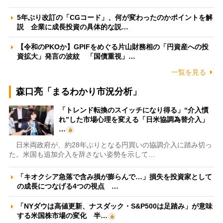
5年ぶり改訂の「CGコード」、何が変わったのかポイントを解
説 企業に成長投資の具体的な説…
【令和のPKOか】GPIFをめぐる片山財務相の「円資産への投
資拡大」発言の波紋 「国債重視」…
一覧を見る
森口亮「まるわかり市況分析」
「トレンド転換のスイッチになり得る」“介入慣
れ”した市場心理を変える「日米協調為替介入」
…
日米両政府が、約28年ぶりとなる円買いの協調介入に踏み切っ
た。米国も追加介入を辞さない姿勢を示して…
「キオクシア急落で含み損が膨らんで…」損失を投資家として
の成長につなげる4つの視点 …
「NYダウは高値更新、ナスダック・S&P500は足踏み」が意味
する米国株市場の変化 半…