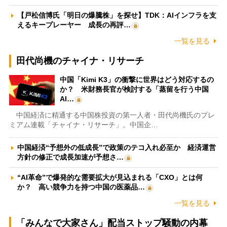
【戸松信博氏「明日の爆騰株」を探せ】TDK：AIインフラを支
えるキープレーヤー 成長の再評…
一覧を見る
田代尚機のチャイナ・リサーチ
中国「Kimi K3」の衝撃に世界はどう対応するの
か？ 米財務長官が検討する「蒸留を行う中国
AI…
中国経済に精通する中国株投資の第一人者・田代尚機氏のプレ
ミアム連載「チャイナ・リサーチ」。中国企…
中国経済“予想外の低成長”で政策のテコ入れ必至か 経済運営
方針の修正で成長加速が予想さ…
“AI革命”で爆発的な需要拡大が見込まれる「CXO」とは何
か？ 高い競争力を持つ中国の医薬品…
一覧を見る
「みんなで大家さん」配当ストップ騒動の内幕