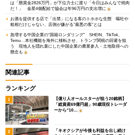
は「懸賞金2826万円」が下位力士に渡り「今日はみんなで焼肉
だ！」 金星4個配給で協会は年96万円の支出増に
お酒を提供する店で「出禁」になる客のトホホな生態 嘔吐や
粗相だけじゃない、店側が嫌がる“最悪の客”とは
急増する中国企業の“国籍ロンダリング” SHEIN、TikTok、
Temu…本社機能を海外に移転させ、トランプ関税の回避を狙
う 現地人を隠れ蓑にした中国企業の農業参入・土地取得への
懸念も
関連記事
ランキング
【億り人オールスターが狙う20銘柄】
1
「総資産69億円超」90歳現役トレーダ
ーから“10…
「キオクシアが今後も利益を出し続け
2