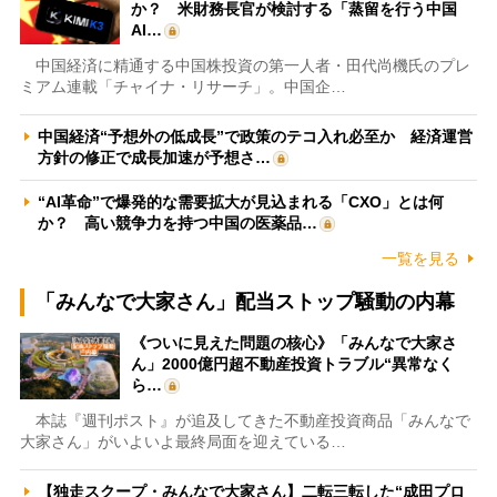
か？ 米財務長官が検討する「蒸留を行う中国
AI…
中国経済に精通する中国株投資の第一人者・田代尚機氏のプレ
ミアム連載「チャイナ・リサーチ」。中国企…
中国経済“予想外の低成長”で政策のテコ入れ必至か 経済運営
方針の修正で成長加速が予想さ…
“AI革命”で爆発的な需要拡大が見込まれる「CXO」とは何
か？ 高い競争力を持つ中国の医薬品…
一覧を見る
「みんなで大家さん」配当ストップ騒動の内幕
《ついに見えた問題の核心》「みんなで大家さ
ん」2000億円超不動産投資トラブル“異常なく
ら…
本誌『週刊ポスト』が追及してきた不動産投資商品「みんなで
大家さん」がいよいよ最終局面を迎えている…
【独走スクープ・みんなで大家さん】二転三転した“成田プロ