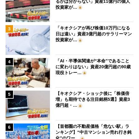
るかは分からない」資産11億円の個人
投資家が…
「キオクシアが再び株価10万円になる
3
日は遠い」資産3億円超のサラリーマン
投資家が…
「AI・半導体関連が“本命”であること
4
に変わりはない」資産20億円超の90歳
現役トレー…
【キオクシア・ショック後に「株価倍
5
増」も期待できる注目銘柄5選】資産3
億円超・…
【首都圏の不動産価格「危ない駅」ラ
6
ンキング】“中古マンション売れ行き鈍
化”のワー…