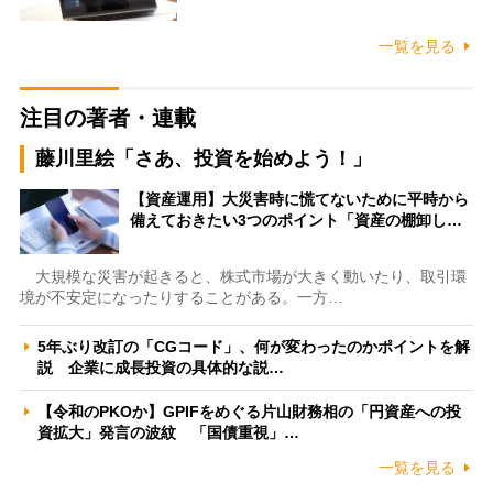
一覧を見る
注目の著者・連載
藤川里絵「さあ、投資を始めよう！」
【資産運用】大災害時に慌てないために平時から
備えておきたい3つのポイント「資産の棚卸し…
大規模な災害が起きると、株式市場が大きく動いたり、取引環
境が不安定になったりすることがある。一方…
5年ぶり改訂の「CGコード」、何が変わったのかポイントを解
説 企業に成長投資の具体的な説…
【令和のPKOか】GPIFをめぐる片山財務相の「円資産への投
資拡大」発言の波紋 「国債重視」…
一覧を見る