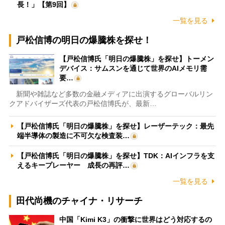
長！」【第9回】
一覧を見る
戸松信博の明日の爆騰株を探せ！
【戸松信博氏「明日の爆騰株」を探せ】トーメン
デバイス：サムスンを通じて世界のAIメモリ需
要…
新聞や雑誌など多数の金融メディアに出演するグローバルリン
クアドバイザーズ代表の戸松信博氏が、最新…
【戸松信博氏「明日の爆騰株」を探せ】レーザーテック：最先
端半導体の製造に不可欠な検査装…
【戸松信博氏「明日の爆騰株」を探せ】TDK：AIインフラを支
えるキープレーヤー 成長の再評…
一覧を見る
田代尚機のチャイナ・リサーチ
中国「Kimi K3」の衝撃に世界はどう対応するの