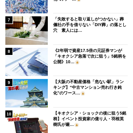
「失敗すると取り返しがつかない」葬
7
儀社の手を借りない「DIY葬」の落とし
穴 素人には…
《2年弱で資産17.5倍の元証券マンが
8
「キオクシア急落で次に狙う」5銘柄を
公開》10…
【大阪の不動産価格「危ない駅」ラン
9
キング】“中古マンション売れ行き鈍
化”のワース…
【キオクシア・ショックの後に狙う5銘
10
柄】イベント投資家の億り人・羽根英
樹氏が厳…