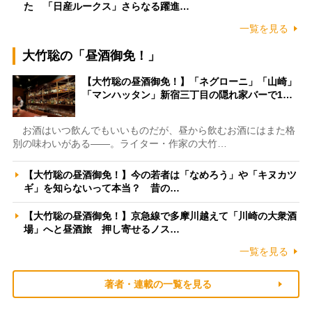
た 「日産ルークス」さらなる躍進…
一覧を見る
大竹聡の「昼酒御免！」
【大竹聡の昼酒御免！】「ネグローニ」「山崎」
「マンハッタン」新宿三丁目の隠れ家バーで1…
お酒はいつ飲んでもいいものだが、昼から飲むお酒にはまた格
別の味わいがある――。ライター・作家の大竹…
【大竹聡の昼酒御免！】今の若者は「なめろう」や「キヌカツ
ギ」を知らないって本当？ 昔の…
【大竹聡の昼酒御免！】京急線で多摩川越えて「川崎の大衆酒
場」へと昼酒旅 押し寄せるノス…
一覧を見る
著者・連載の一覧を見る