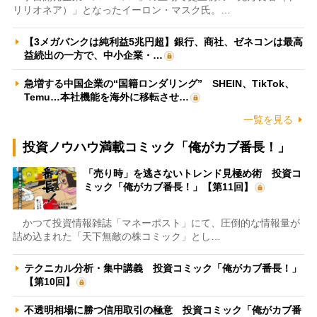
リリオネア）」となったイーロン・マスク氏。…
【3メガバンクは純利益5兆円超】銀行、商社、ゼネコンは最高
益続出の一方で、中小企業・…
急増する中国企業の“国籍ロンダリング” SHEIN、TikTok、
Temu…本社機能を海外に移転させ…
一覧を見る
投資ノウハウ満載コミック「俺がカブ番長！」
「売り時」を逃さないトレンド見極め術 投資コ
ミック「俺がカブ番長！」【第11回】
かつて投資情報雑誌「マネーポスト」にて、圧倒的な情報量が
詰め込まれた「天下無敵の株コミック」とし…
テクニカル分析・集中講義 投資コミック「俺がカブ番長！」
【第10回】
不透明相場に勝つ信用取引の極意 投資コミック「俺がカブ番