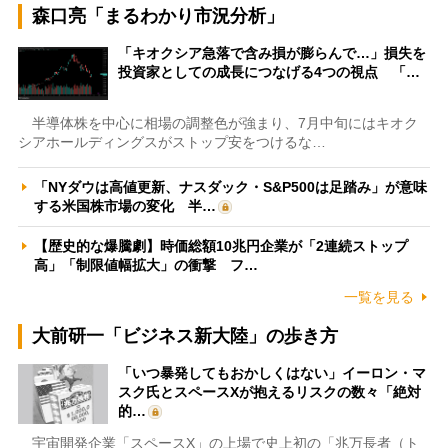
森口亮「まるわかり市況分析」
「キオクシア急落で含み損が膨らんで…」損失を
投資家としての成長につなげる4つの視点 「…
半導体株を中心に相場の調整色が強まり、7月中旬にはキオク
シアホールディングスがストップ安をつけるな…
「NYダウは高値更新、ナスダック・S&P500は足踏み」が意味
する米国株市場の変化 半…
【歴史的な爆騰劇】時価総額10兆円企業が「2連続ストップ
高」「制限値幅拡大」の衝撃 フ…
一覧を見る
大前研一「ビジネス新大陸」の歩き方
「いつ暴発してもおかしくはない」イーロン・マ
スク氏とスペースXが抱えるリスクの数々「絶対
的…
宇宙開発企業「スペースX」の上場で史上初の「兆万長者（ト