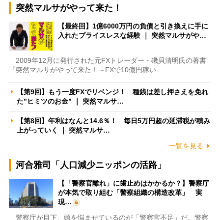
突然マルサがやって来た！
【最終回】1億6000万円の負債と引き換えに手に
入れたプライスレスな経験 ｜ 突然マルサがや…
2009年12月に発行された元FXトレーダー・磯貝清明氏の著書
『突然マルサがやって来た！～FXで10億円稼い…
【第9回】もう一度FXでリベンジ！ 種銭は差し押さえを免れ
た”ヒミツのお金” ｜ 突然マルサ…
【第8回】年利はなんと14.6％！ 毎日5万円超の延滞税が積み
上がっていく ｜ 突然マルサ…
一覧を見る
河合雅司「人口減少ニッポンの活路」
【「警察官離れ」に歯止めはかかるか？】警察庁
が本気で取り組む「警察組織の構造改革」 実
現…
警察庁が目下、頭を悩ませているのが「警察官不足」だ。警察