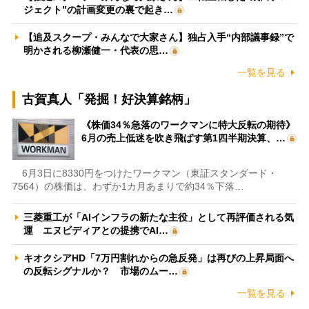
ジェクト”の計画変更の裏で起き…
【追及スクープ・みんなで大家さん】独占入手“内部議事録”で
明かされる柳瀬健一・代表の思…
一覧を見る
古賀真人「発掘！好決算銘柄」
《株価34％急落のワークマンに特大反転の期待》
6月の売上低迷を吹き飛ばす第1四半期決算、…
6月3日に8330円をつけたワークマン（東証スタンダード・
7564）の株価は、わずか1カ月あまりで約34％下落…
三菱重工が「AIインフラの新たな主役」として再評価される気
運 エヌビディアとの提携でAI…
キオクシアHD「7万円割れからの急反発」は再びの上昇局面へ
の反転シグナルか？ 市場のムー…
一覧を見る