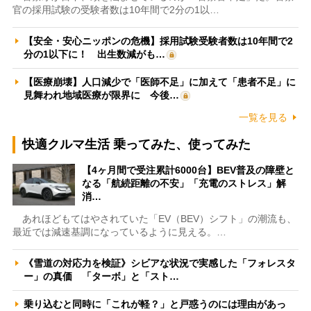
官の採用試験の受験者数は10年間で2分の1以…
【安全・安心ニッポンの危機】採用試験受験者数は10年間で2
分の1以下に！ 出生数減がも…
【医療崩壊】人口減少で「医師不足」に加えて「患者不足」に
見舞われ地域医療が限界に 今後…
一覧を見る
快適クルマ生活 乗ってみた、使ってみた
【4ヶ月間で受注累計6000台】BEV普及の障壁と
なる「航続距離の不安」「充電のストレス」解
消…
あれほどもてはやされていた「EV（BEV）シフト」の潮流も、
最近では減速基調になっているように見える。…
《雪道の対応力を検証》シビアな状況で実感した「フォレスタ
ー」の真価 「ターボ」と「スト…
乗り込むと同時に「これが軽？」と戸惑うのには理由があっ