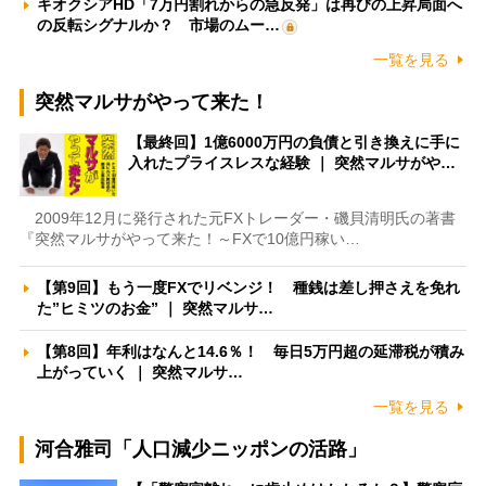
キオクシアHD「7万円割れからの急反発」は再びの上昇局面へ
の反転シグナルか？ 市場のムー…
一覧を見る
突然マルサがやって来た！
【最終回】1億6000万円の負債と引き換えに手に
入れたプライスレスな経験 ｜ 突然マルサがや…
2009年12月に発行された元FXトレーダー・磯貝清明氏の著書
『突然マルサがやって来た！～FXで10億円稼い…
【第9回】もう一度FXでリベンジ！ 種銭は差し押さえを免れ
た”ヒミツのお金” ｜ 突然マルサ…
【第8回】年利はなんと14.6％！ 毎日5万円超の延滞税が積み
上がっていく ｜ 突然マルサ…
一覧を見る
河合雅司「人口減少ニッポンの活路」