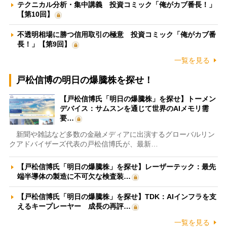
テクニカル分析・集中講義 投資コミック「俺がカブ番長！」
【第10回】
不透明相場に勝つ信用取引の極意 投資コミック「俺がカブ番
長！」【第9回】
一覧を見る
戸松信博の明日の爆騰株を探せ！
【戸松信博氏「明日の爆騰株」を探せ】トーメン
デバイス：サムスンを通じて世界のAIメモリ需
要…
新聞や雑誌など多数の金融メディアに出演するグローバルリン
クアドバイザーズ代表の戸松信博氏が、最新…
【戸松信博氏「明日の爆騰株」を探せ】レーザーテック：最先
端半導体の製造に不可欠な検査装…
【戸松信博氏「明日の爆騰株」を探せ】TDK：AIインフラを支
えるキープレーヤー 成長の再評…
一覧を見る