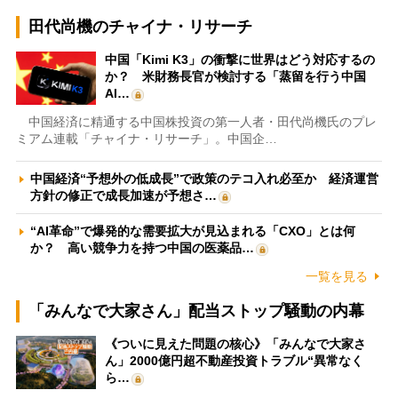
田代尚機のチャイナ・リサーチ
中国「Kimi K3」の衝撃に世界はどう対応するの
か？ 米財務長官が検討する「蒸留を行う中国
AI…
中国経済に精通する中国株投資の第一人者・田代尚機氏のプレ
ミアム連載「チャイナ・リサーチ」。中国企…
中国経済“予想外の低成長”で政策のテコ入れ必至か 経済運営
方針の修正で成長加速が予想さ…
“AI革命”で爆発的な需要拡大が見込まれる「CXO」とは何
か？ 高い競争力を持つ中国の医薬品…
一覧を見る
「みんなで大家さん」配当ストップ騒動の内幕
《ついに見えた問題の核心》「みんなで大家さ
ん」2000億円超不動産投資トラブル“異常なく
ら…