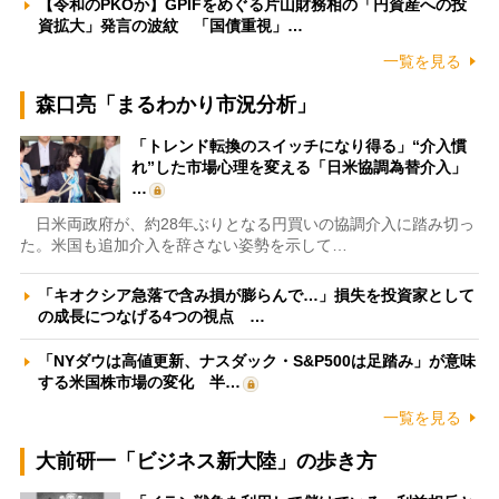
【令和のPKOか】GPIFをめぐる片山財務相の「円資産への投
資拡大」発言の波紋 「国債重視」…
一覧を見る
森口亮「まるわかり市況分析」
「トレンド転換のスイッチになり得る」“介入慣
れ”した市場心理を変える「日米協調為替介入」
…
日米両政府が、約28年ぶりとなる円買いの協調介入に踏み切っ
た。米国も追加介入を辞さない姿勢を示して…
「キオクシア急落で含み損が膨らんで…」損失を投資家として
の成長につなげる4つの視点 …
「NYダウは高値更新、ナスダック・S&P500は足踏み」が意味
する米国株市場の変化 半…
一覧を見る
大前研一「ビジネス新大陸」の歩き方