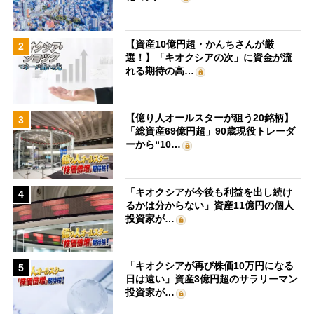
【資産10億円超・かんちさんが厳
2
選！】「キオクシアの次」に資金が流
れる期待の高…
【億り人オールスターが狙う20銘柄】
3
「総資産69億円超」90歳現役トレーダ
ーから“10…
「キオクシアが今後も利益を出し続け
4
るかは分からない」資産11億円の個人
投資家が…
「キオクシアが再び株価10万円になる
5
日は遠い」資産3億円超のサラリーマン
投資家が…