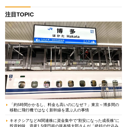
注目TOPIC
「約5時間かかるし、料金も高いのになぜ？」東京～博多間の
移動に飛行機ではなく新幹線を選ぶ人の事情
キオクシアなどAI関連株に資金集中で“割安になった成長株”に
投資妙味 資産1.5億円超の坂本慎太郎さんが「絶好の仕込み