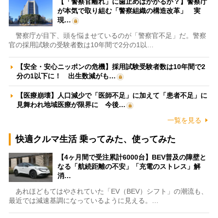
【「警察官離れ」に歯止めはかかるか？】警察庁
が本気で取り組む「警察組織の構造改革」 実
現…
警察庁が目下、頭を悩ませているのが「警察官不足」だ。警察
官の採用試験の受験者数は10年間で2分の1以…
【安全・安心ニッポンの危機】採用試験受験者数は10年間で2
分の1以下に！ 出生数減がも…
【医療崩壊】人口減少で「医師不足」に加えて「患者不足」に
見舞われ地域医療が限界に 今後…
一覧を見る
快適クルマ生活 乗ってみた、使ってみた
【4ヶ月間で受注累計6000台】BEV普及の障壁と
なる「航続距離の不安」「充電のストレス」解
消…
あれほどもてはやされていた「EV（BEV）シフト」の潮流も、
最近では減速基調になっているように見える。…