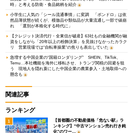
時」と考える防衛・食品銘柄を紹介
小学生に人気の「シール流通事情」に変調 「ボンドロ」は依
然品薄状態が続くが、模倣品や類似品が大量流通し一部で値崩
れ 「選別が本格化する時代に」
【クレジット決済代行・全東信が破産】63社もの金融機関が融
資をしながら「20年以上の粉飾決算」を見抜けなかったカラク
リ 営業現場では“自転車操業”の焦りも表出していた
急増する中国企業の“国籍ロンダリング” SHEIN、TikTok、
Temu…本社機能を海外に移転させ、トランプ関税の回避を狙
う 現地人を隠れ蓑にした中国企業の農業参入・土地取得への
懸念も
関連記事
ランキング
【首都圏の不動産価格「危ない駅」ラ
1
ンキング】“中古マンション売れ行き鈍
化”のワー…