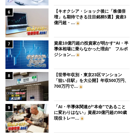
【キオクシア・ショック後に「株価倍
6
増」も期待できる注目銘柄5選】資産3
億円超・…
資産10億円超の投資家が明かす“AI・半
7
導体相場に乗らなかった理由” フルポ
ジション…
【世帯年収別・東京23区マンション
8
「狙い目駅」を大公開】年収500万円、
700万円で…
「AI・半導体関連が“本命”であること
9
に変わりはない」資産20億円超の90歳
現役トレー…