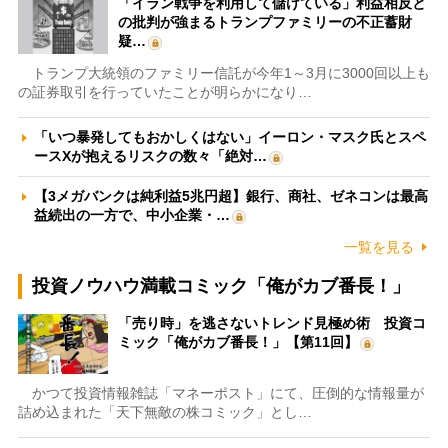
「イラン戦争を利用して儲けている」利益相反と
の批判が強まるトランプファミリーの不正蓄財
疑…
トランプ大統領のファミリー信託が今年1～3月に3000回以上も
の証券取引を行っていたことが明らかになり…
「いつ暴発してもおかしくはない」イーロン・マスク氏とスペ
ースXが抱えるリスクの数々「絶対…
【3メガバンクは純利益5兆円超】銀行、商社、ゼネコンは最高
益続出の一方で、中小企業・…
一覧を見る
投資ノウハウ満載コミック「俺がカブ番長！」
「売り時」を逃さないトレンド見極め術 投資コ
ミック「俺がカブ番長！」【第11回】
かつて投資情報雑誌「マネーポスト」にて、圧倒的な情報量が
詰め込まれた「天下無敵の株コミック」とし…