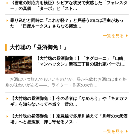
《雪道の対応力を検証》シビアな状況で実感した「フォレスタ
ー」の真価 「ターボ」と「スト…
乗り込むと同時に「これが軽？」と戸惑うのには理由があっ
た 「日産ルークス」さらなる躍進…
一覧を見る
大竹聡の「昼酒御免！」
【大竹聡の昼酒御免！】「ネグローニ」「山崎」
「マンハッタン」新宿三丁目の隠れ家バーで1…
お酒はいつ飲んでもいいものだが、昼から飲むお酒にはまた格
別の味わいがある――。ライター・作家の大竹…
【大竹聡の昼酒御免！】今の若者は「なめろう」や「キヌカツ
ギ」を知らないって本当？ 昔の…
【大竹聡の昼酒御免！】京急線で多摩川越えて「川崎の大衆酒
場」へと昼酒旅 押し寄せるノス…
一覧を見る