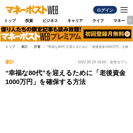
ログイン
トップ
投資
ビジネス
キャリア
ライフ
マネー
トップ
家計
貯蓄
“幸福な80代”を迎えるために「老後資金1000万円」を確
家計
2022.05.25 16:00
女性セブン
“幸福な80代”を迎えるために「老後資金
1000万円」を確保する方法
Loaded
:
97.10%
/
Unmute