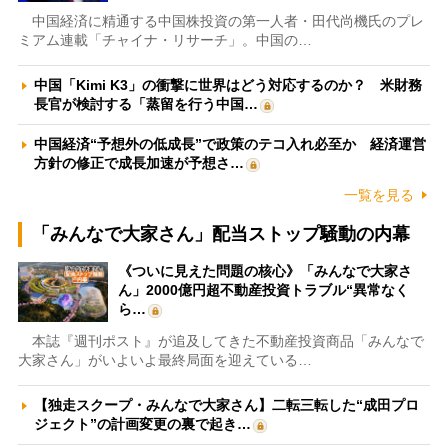
中国経済に精通する中国株投資の第一人者・田代尚機氏のプレ
ミアム連載「チャイナ・リサーチ」。中国の…
中国「Kimi K3」の衝撃に世界はどう対応するのか？ 米財務
長官が検討する「蒸留を行う中国…
中国経済“予想外の低成長”で政策のテコ入れ必至か 経済運営
方針の修正で成長加速が予想さ…
一覧を見る
「みんなで大家さん」配当ストップ騒動の内幕
《ついに見えた問題の核心》「みんなで大家さ
ん」2000億円超不動産投資トラブル“異常なく
ら…
本誌『週刊ポスト』が追及してきた不動産投資商品「みんなで
大家さん」がいよいよ最終局面を迎えている…
【独走スクープ・みんなで大家さん】二転三転した“成田プロ
ジェクト”の計画変更の裏で起き…