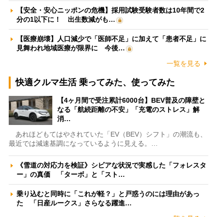
【安全・安心ニッポンの危機】採用試験受験者数は10年間で2
分の1以下に！ 出生数減がも…
【医療崩壊】人口減少で「医師不足」に加えて「患者不足」に
見舞われ地域医療が限界に 今後…
一覧を見る
快適クルマ生活 乗ってみた、使ってみた
【4ヶ月間で受注累計6000台】BEV普及の障壁と
なる「航続距離の不安」「充電のストレス」解
消…
あれほどもてはやされていた「EV（BEV）シフト」の潮流も、
最近では減速基調になっているように見える。…
《雪道の対応力を検証》シビアな状況で実感した「フォレスタ
ー」の真価 「ターボ」と「スト…
乗り込むと同時に「これが軽？」と戸惑うのには理由があっ
た 「日産ルークス」さらなる躍進…