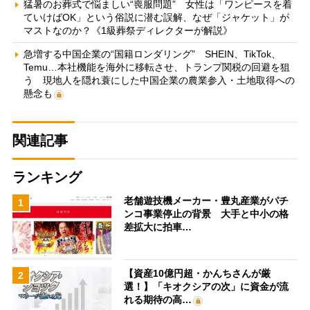
猛暑のお葬式で悩ましい“喪服問題” 女性は「ワンピースを着
ていけばOK」という俗説に潜む誤解、なぜ「ジャケット」が
マストなのか？《1級葬祭ディレクターが解説》
急増する中国企業の“国籍ロンダリング” SHEIN、TikTok、
Temu…本社機能を海外に移転させ、トランプ関税の回避を狙
う 現地人を隠れ蓑にした中国企業の農業参入・土地取得への
懸念も
関連記事
ランキング
老舗遊技機メーカー・豊丸産業がパチ
1
ンコ事業停止の背景 大手と中小の格
差拡大に拍車…
【資産10億円超・かんちさんが厳
2
選！】「キオクシアの次」に資金が流
れる期待の高…