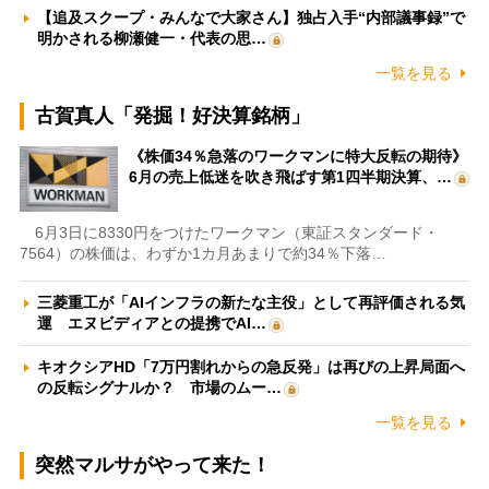
【追及スクープ・みんなで大家さん】独占入手“内部議事録”で
明かされる柳瀬健一・代表の思…
一覧を見る
古賀真人「発掘！好決算銘柄」
《株価34％急落のワークマンに特大反転の期待》
6月の売上低迷を吹き飛ばす第1四半期決算、…
6月3日に8330円をつけたワークマン（東証スタンダード・
7564）の株価は、わずか1カ月あまりで約34％下落…
三菱重工が「AIインフラの新たな主役」として再評価される気
運 エヌビディアとの提携でAI…
キオクシアHD「7万円割れからの急反発」は再びの上昇局面へ
の反転シグナルか？ 市場のムー…
一覧を見る
突然マルサがやって来た！