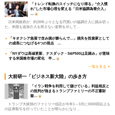
「トレンド転換のスイッチになり得る」“介入慣
れ”した市場心理を変える「日米協調為替介入」
…
日米両政府が、約28年ぶりとなる円買いの協調介入に踏み切っ
た。米国も追加介入を辞さない姿勢を示して…
「キオクシア急落で含み損が膨らんで…」損失を投資家として
の成長につなげる4つの視点 …
「NYダウは高値更新、ナスダック・S&P500は足踏み」が意味
する米国株市場の変化 半…
一覧を見る
大前研一「ビジネス新大陸」の歩き方
「イラン戦争を利用して儲けている」利益相反と
の批判が強まるトランプファミリーの不正蓄財
疑…
トランプ大統領のファミリー信託が今年1～3月に3000回以上も
の証券取引を行っていたことが明らかになり…