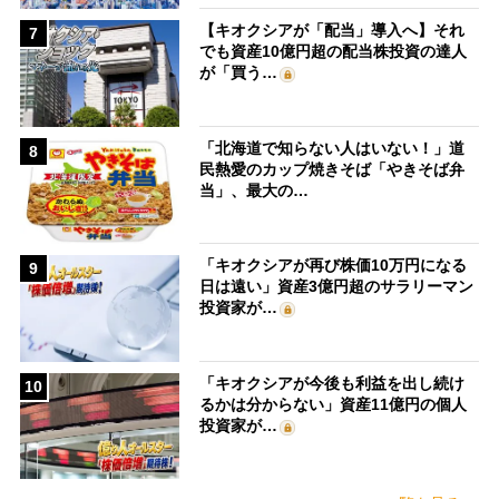
【キオクシアが「配当」導入へ】それ
7
でも資産10億円超の配当株投資の達人
が「買う…
「北海道で知らない人はいない！」道
8
民熱愛のカップ焼きそば「やきそば弁
当」、最大の…
「キオクシアが再び株価10万円になる
9
日は遠い」資産3億円超のサラリーマン
投資家が…
「キオクシアが今後も利益を出し続け
10
るかは分からない」資産11億円の個人
投資家が…