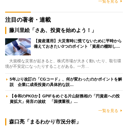
一覧を見る
注目の著者・連載
藤川里絵「さあ、投資を始めよう！」
【資産運用】大災害時に慌てないために平時から
備えておきたい3つのポイント「資産の棚卸し…
大規模な災害が起きると、株式市場が大きく動いたり、取引環
境が不安定になったりすることがある。一方…
5年ぶり改訂の「CGコード」、何が変わったのかポイントを解
説 企業に成長投資の具体的な説…
【令和のPKOか】GPIFをめぐる片山財務相の「円資産への投
資拡大」発言の波紋 「国債重視」…
一覧を見る
森口亮「まるわかり市況分析」