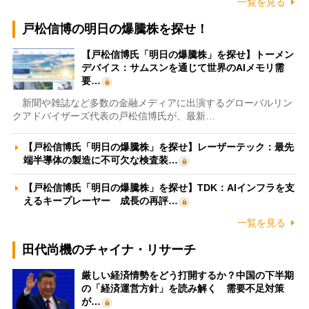
一覧を見る
戸松信博の明日の爆騰株を探せ！
【戸松信博氏「明日の爆騰株」を探せ】トーメン
デバイス：サムスンを通じて世界のAIメモリ需
要…
新聞や雑誌など多数の金融メディアに出演するグローバルリン
クアドバイザーズ代表の戸松信博氏が、最新…
【戸松信博氏「明日の爆騰株」を探せ】レーザーテック：最先
端半導体の製造に不可欠な検査装…
【戸松信博氏「明日の爆騰株」を探せ】TDK：AIインフラを支
えるキープレーヤー 成長の再評…
一覧を見る
田代尚機のチャイナ・リサーチ
厳しい経済情勢をどう打開するか？中国の下半期
の「経済運営方針」を読み解く 需要不足対策
が…