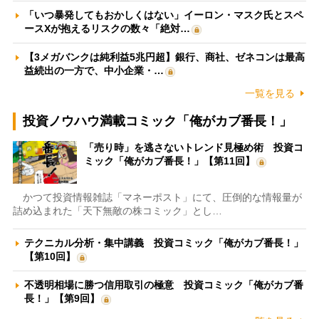
「いつ暴発してもおかしくはない」イーロン・マスク氏とスペ
ースXが抱えるリスクの数々「絶対…
【3メガバンクは純利益5兆円超】銀行、商社、ゼネコンは最高
益続出の一方で、中小企業・…
一覧を見る
投資ノウハウ満載コミック「俺がカブ番長！」
「売り時」を逃さないトレンド見極め術 投資コ
ミック「俺がカブ番長！」【第11回】
かつて投資情報雑誌「マネーポスト」にて、圧倒的な情報量が
詰め込まれた「天下無敵の株コミック」とし…
テクニカル分析・集中講義 投資コミック「俺がカブ番長！」
【第10回】
不透明相場に勝つ信用取引の極意 投資コミック「俺がカブ番
長！」【第9回】