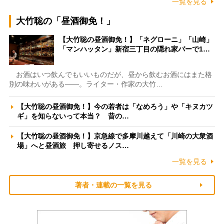
一覧を見る
大竹聡の「昼酒御免！」
【大竹聡の昼酒御免！】「ネグローニ」「山崎」
「マンハッタン」新宿三丁目の隠れ家バーで1…
お酒はいつ飲んでもいいものだが、昼から飲むお酒にはまた格
別の味わいがある――。ライター・作家の大竹…
【大竹聡の昼酒御免！】今の若者は「なめろう」や「キヌカツ
ギ」を知らないって本当？ 昔の…
【大竹聡の昼酒御免！】京急線で多摩川越えて「川崎の大衆酒
場」へと昼酒旅 押し寄せるノス…
一覧を見る
著者・連載の一覧を見る