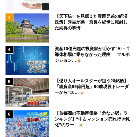
【天下統一を見据えた豊臣兄弟の経済
3
政策】秀吉が弟・秀長を紀伊に転封し
た納得の事情…
資産10億円超の投資家が明かす“AI・半
4
導体相場に乗らなかった理由” フルポ
ジション…
【億り人オールスターが狙う20銘柄】
5
「総資産69億円超」90歳現役トレーダ
ーから“10…
【首都圏の不動産価格「危ない駅」ラ
6
ンキング】“中古マンション売れ行き鈍
化”のワー…