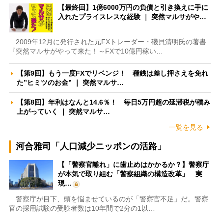
【最終回】1億6000万円の負債と引き換えに手に
入れたプライスレスな経験 ｜ 突然マルサがや…
2009年12月に発行された元FXトレーダー・磯貝清明氏の著書
『突然マルサがやって来た！～FXで10億円稼い…
【第9回】もう一度FXでリベンジ！ 種銭は差し押さえを免れ
た”ヒミツのお金” ｜ 突然マルサ…
【第8回】年利はなんと14.6％！ 毎日5万円超の延滞税が積み
上がっていく ｜ 突然マルサ…
一覧を見る
河合雅司「人口減少ニッポンの活路」
【「警察官離れ」に歯止めはかかるか？】警察庁
が本気で取り組む「警察組織の構造改革」 実
現…
警察庁が目下、頭を悩ませているのが「警察官不足」だ。警察
官の採用試験の受験者数は10年間で2分の1以…