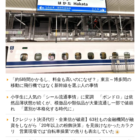
「約5時間かかるし、料金も高いのになぜ？」東京～博多間の
移動に飛行機ではなく新幹線を選ぶ人の事情
小学生に人気の「シール流通事情」に変調 「ボンドロ」は依
然品薄状態が続くが、模倣品や類似品が大量流通し一部で値崩
れ 「選別が本格化する時代に」
【クレジット決済代行・全東信が破産】63社もの金融機関が融
資をしながら「20年以上の粉飾決算」を見抜けなかったカラク
リ 営業現場では“自転車操業”の焦りも表出していた