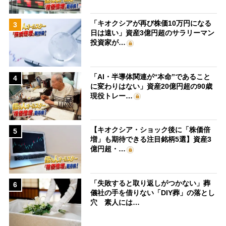
「キオクシアが再び株価10万円になる
3
日は遠い」資産3億円超のサラリーマン
投資家が…
「AI・半導体関連が“本命”であること
4
に変わりはない」資産20億円超の90歳
現役トレー…
【キオクシア・ショック後に「株価倍
5
増」も期待できる注目銘柄5選】資産3
億円超・…
「失敗すると取り返しがつかない」葬
6
儀社の手を借りない「DIY葬」の落とし
穴 素人には…