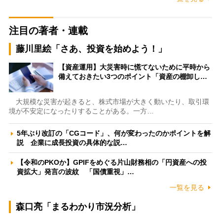
注目の著者・連載
藤川里絵「さあ、投資を始めよう！」
【資産運用】大災害時に慌てないために平時から
備えておきたい3つのポイント「資産の棚卸し…
大規模な災害が起きると、株式市場が大きく動いたり、取引環
境が不安定になったりすることがある。一方…
5年ぶり改訂の「CGコード」、何が変わったのかポイントを解
説 企業に成長投資の具体的な説…
【令和のPKOか】GPIFをめぐる片山財務相の「円資産への投
資拡大」発言の波紋 「国債重視」…
一覧を見る
森口亮「まるわかり市況分析」