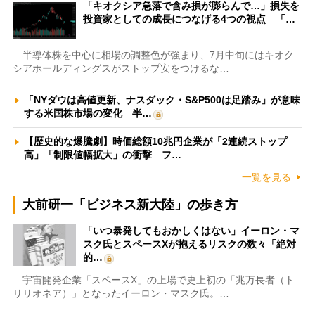
「キオクシア急落で含み損が膨らんで…」損失を
投資家としての成長につなげる4つの視点 「…
半導体株を中心に相場の調整色が強まり、7月中旬にはキオク
シアホールディングスがストップ安をつけるな…
「NYダウは高値更新、ナスダック・S&P500は足踏み」が意味
する米国株市場の変化 半…
【歴史的な爆騰劇】時価総額10兆円企業が「2連続ストップ
高」「制限値幅拡大」の衝撃 フ…
一覧を見る
大前研一「ビジネス新大陸」の歩き方
「いつ暴発してもおかしくはない」イーロン・マ
スク氏とスペースXが抱えるリスクの数々「絶対
的…
宇宙開発企業「スペースX」の上場で史上初の「兆万長者（ト
リリオネア）」となったイーロン・マスク氏。…