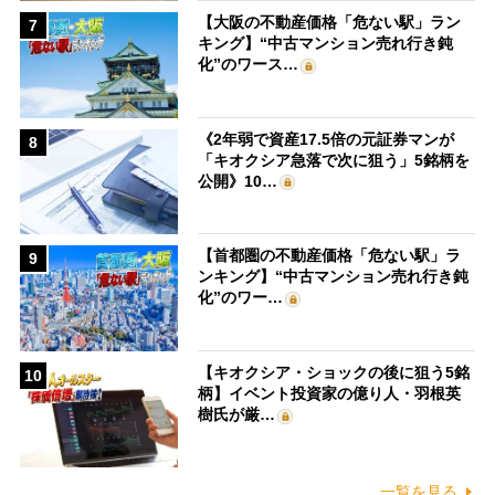
【大阪の不動産価格「危ない駅」ラン
7
キング】“中古マンション売れ行き鈍
化”のワース…
《2年弱で資産17.5倍の元証券マンが
8
「キオクシア急落で次に狙う」5銘柄を
公開》10…
【首都圏の不動産価格「危ない駅」ラ
9
ンキング】“中古マンション売れ行き鈍
化”のワー…
【キオクシア・ショックの後に狙う5銘
10
柄】イベント投資家の億り人・羽根英
樹氏が厳…
一覧を見る