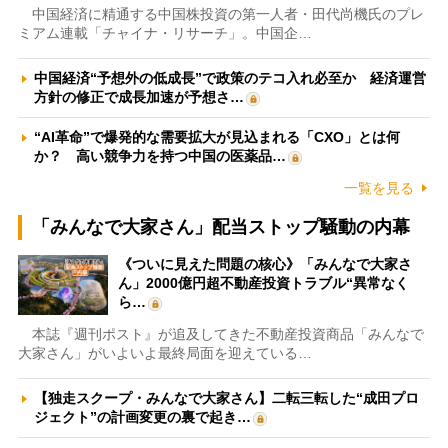
中国経済に精通する中国株投資の第一人者・田代尚機氏のプレ
ミアム連載「チャイナ・リサーチ」。中国企…
中国経済“予想外の低成長”で政策のテコ入れ必至か 経済運営
方針の修正で成長加速が予想さ…
“AI革命”で爆発的な需要拡大が見込まれる「CXO」とは何
か？ 高い競争力を持つ中国の医薬品…
一覧を見る
「みんなで大家さん」配当ストップ騒動の内幕
《ついに見えた問題の核心》「みんなで大家さ
ん」2000億円超不動産投資トラブル“異常なく
ら…
本誌『週刊ポスト』が追及してきた不動産投資商品「みんなで
大家さん」がいよいよ最終局面を迎えている…
【独走スクープ・みんなで大家さん】二転三転した“成田プロ
ジェクト”の計画変更の裏で起き…