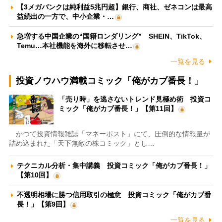
【3メガバンクは純利益5兆円超】銀行、商社、ゼネコンは最高
益続出の一方で、中小企業・…
急増する中国企業の“国籍ロンダリング” SHEIN、TikTok、
Temu…本社機能を海外に移転させ…
一覧を見る
投資ノウハウ満載コミック「俺がカブ番長！」
「売り時」を逃さないトレンド見極め術 投資コ
ミック「俺がカブ番長！」【第11回】
かつて投資情報雑誌「マネーポスト」にて、圧倒的な情報量が
詰め込まれた「天下無敵の株コミック」とし…
テクニカル分析・集中講義 投資コミック「俺がカブ番長！」
【第10回】
不透明相場に勝つ信用取引の極意 投資コミック「俺がカブ番
長！」【第9回】
一覧を見る