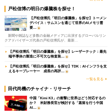
戸松信博の明日の爆騰株を探せ！
【戸松信博氏「明日の爆騰株」を探せ】トーメン
デバイス：サムスンを通じて世界のAIメモリ需
要…
新聞や雑誌など多数の金融メディアに出演するグローバルリン
クアドバイザーズ代表の戸松信博氏が、最新…
【戸松信博氏「明日の爆騰株」を探せ】レーザーテック：最先
端半導体の製造に不可欠な検査装…
【戸松信博氏「明日の爆騰株」を探せ】TDK：AIインフラを支
えるキープレーヤー 成長の再評…
一覧を見る
田代尚機のチャイナ・リサーチ
中国「Kimi K3」の衝撃に世界はどう対応するの
か？ 米財務長官が検討する「蒸留を行う中国
AI…