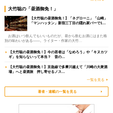
大竹聡の「昼酒御免！」
【大竹聡の昼酒御免！】「ネグローニ」「山崎」
「マンハッタン」新宿三丁目の隠れ家バーで1…
お酒はいつ飲んでもいいものだが、昼から飲むお酒にはまた格
別の味わいがある――。ライター・作家の大竹…
【大竹聡の昼酒御免！】今の若者は「なめろう」や「キヌカツ
ギ」を知らないって本当？ 昔の…
【大竹聡の昼酒御免！】京急線で多摩川越えて「川崎の大衆酒
場」へと昼酒旅 押し寄せるノス…
一覧を見る
著者・連載の一覧を見る