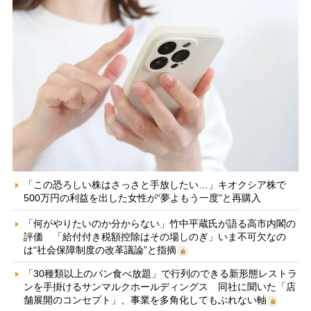
「この恐ろしい株はさっさと手放したい…」キオクシア株で
500万円の利益を出した女性が“夢よもう一度”と再購入
「何がやりたいのか分からない」竹中平蔵氏が語る高市内閣の
評価 「給付付き税額控除はその場しのぎ」いま不可欠なの
は“社会保障制度の改革議論”と指摘
「30種類以上のパン食べ放題」で行列のできる新形態レストラ
ンを手掛けるサンマルクホールディングス 同社に聞いた「店
舗展開のコンセプト」、事業を多角化してもぶれない軸