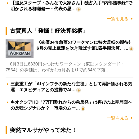
【追及スクープ・みんなで大家さん】独占入手“内部議事録”で
明かされる柳瀬健一・代表の思…
一覧を見る
古賀真人「発掘！好決算銘柄」
《株価34％急落のワークマンに特大反転の期待》
6月の売上低迷を吹き飛ばす第1四半期決算、…
6月3日に8330円をつけたワークマン（東証スタンダード・
7564）の株価は、わずか1カ月あまりで約34％下落…
三菱重工が「AIインフラの新たな主役」として再評価される気
運 エヌビディアとの提携でAI…
キオクシアHD「7万円割れからの急反発」は再びの上昇局面へ
の反転シグナルか？ 市場のムー…
一覧を見る
突然マルサがやって来た！