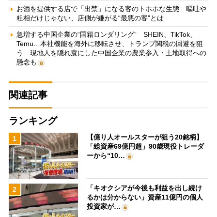
お酒を提供する店で「出禁」になる客のトホホな生態 嘔吐や
粗相だけじゃない、店側が嫌がる“最悪の客”とは
急増する中国企業の“国籍ロンダリング” SHEIN、TikTok、
Temu…本社機能を海外に移転させ、トランプ関税の回避を狙
う 現地人を隠れ蓑にした中国企業の農業参入・土地取得への
懸念も
関連記事
ランキング
【億り人オールスターが狙う20銘柄】
1
「総資産69億円超」90歳現役トレーダ
ーから“10…
「キオクシアが今後も利益を出し続け
2
るかは分からない」資産11億円の個人
投資家が…