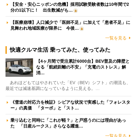
【安全・安心ニッポンの危機】採用試験受験者数は10年間で2
分の1以下に！ 出生数減がも…
【医療崩壊】人口減少で「医師不足」に加えて「患者不足」に
見舞われ地域医療が限界に 今後…
一覧を見る
快適クルマ生活 乗ってみた、使ってみた
【4ヶ月間で受注累計6000台】BEV普及の障壁と
なる「航続距離の不安」「充電のストレス」解
消…
あれほどもてはやされていた「EV（BEV）シフト」の潮流も、
最近では減速基調になっているように見える。…
《雪道の対応力を検証》シビアな状況で実感した「フォレスタ
ー」の真価 「ターボ」と「スト…
乗り込むと同時に「これが軽？」と戸惑うのには理由があっ
た 「日産ルークス」さらなる躍進…
一覧を見る