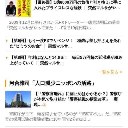
【最終回】1億6000万円の負債と引き換えに手に
入れたプライスレスな経験 ｜ 突然マルサがや…
2009年12月に発行された元FXトレーダー・磯貝清明氏の著書
『突然マルサがやって来た！～FXで10億円稼い…
【第9回】もう一度FXでリベンジ！ 種銭は差し押さえを免れ
た”ヒミツのお金” ｜ 突然マルサ…
【第8回】年利はなんと14.6％！ 毎日5万円超の延滞税が積み
上がっていく ｜ 突然マルサ…
一覧を見る
河合雅司「人口減少ニッポンの活路」
【「警察官離れ」に歯止めはかかるか？】警察庁
が本気で取り組む「警察組織の構造改革」 実
現…
警察庁が目下、頭を悩ませているのが「警察官不足」だ。警察
官の採用試験の受験者数は10年間で2分の1以…