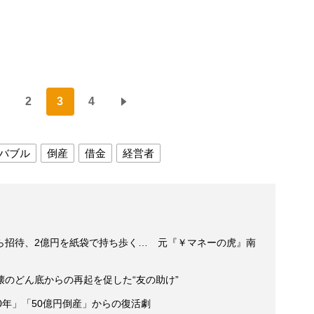
2
3
4
バブル
倒産
借金
経営者
ら招待、2億円を紙袋で持ち歩く… 元『￥マネーの虎』南
のどん底からの再起を促した“友の助け”
0年」「50億円倒産」からの復活劇