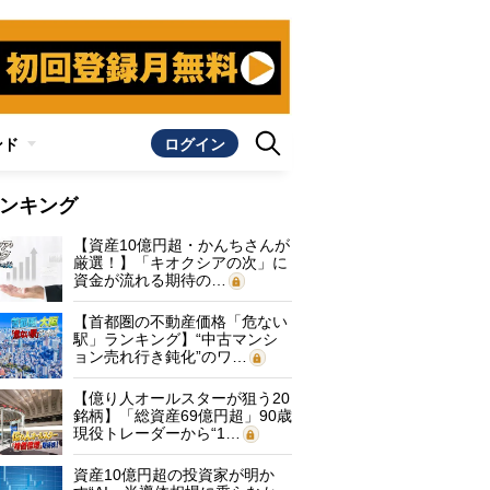
ンド
ログイン
ンキング
【資産10億円超・かんちさんが
厳選！】「キオクシアの次」に
資金が流れる期待の…
【首都圏の不動産価格「危ない
駅」ランキング】“中古マンシ
ョン売れ行き鈍化”のワ…
【億り人オールスターが狙う20
銘柄】「総資産69億円超」90歳
現役トレーダーから“1…
資産10億円超の投資家が明か