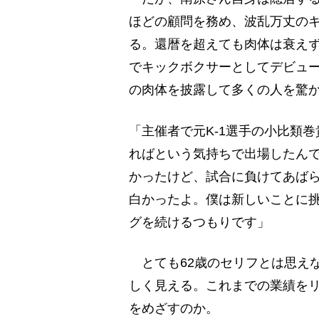
ほどの顧問を務め、波乱万丈の
る。還暦を超えても肉体は衰えず
でキックボクサーとしてデビューし
の肉体を披露して多くの人を驚
「主催者で元K-1選手の小比類
ればという気持ちで出場したん
かったけど、試合に負けてあばら
白かったよ。僕は新しいことに
グを続けるつもりです」
とても62歳のセリフとは思え
しく見える。これまでの業績を
をめざすのか。