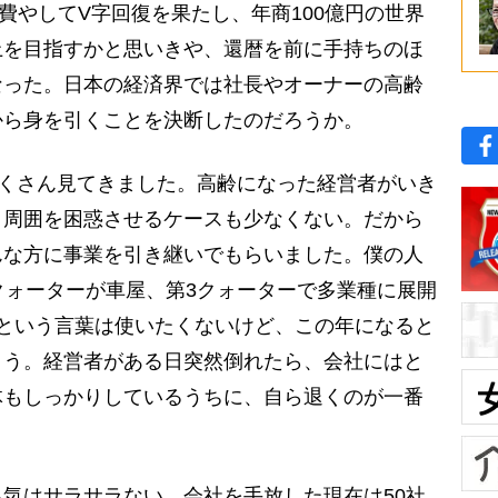
費やしてV字回復を果たし、年商100億円の世界
上を目指すかと思いきや、還暦を前に手持ちのほ
なった。日本の経済界では社長やオーナーの高齢
から身を引くことを決断したのだろうか。
たくさん見てきました。高齢になった経営者がいき
、周囲を困惑させるケースも少なくない。だから
んな方に事業を引き継いでもらいました。僕の人
クォーターが車屋、第3クォーターで多業種に展開
という言葉は使いたくないけど、この年になると
ょう。経営者がある日突然倒れたら、会社にはと
体もしっかりしているうちに、自ら退くのが一番
気はサラサラない。会社を手放した現在は50社