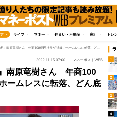
ア
ライフ
マネー
住まい・不動産
家計
トレ
元『￥マネーの虎』南原竜樹さん 年商100億円社長が45歳でホームレスに転落、どん底からの復活劇
ラ
1
2022.11.15 07:00
マネーポストWEB
』南原竜樹さん 年商100
2
でホームレスに転落、どん底
3
4