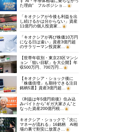
す“AI・半導体相場に乗らなかっ
た理由” フルポジショ…
「キオクシアが今後も利益を出
し続けるかは分からない」資産
11億円の個人投資家…
「キオクシアが再び株価10万円
になる日は遠い」資産3億円超
のサラリーマン投資家…
【世帯年収別・東京23区マンシ
ョン「狙い目駅」を大公開】年
収500万円、700万円…
【キオクシア・ショック後に
「株価倍増」も期待できる注目
銘柄5選】資産3億円超…
《利益は年5億円前後》住み込
みバイトから“ギガ大家さん”と
なった資産200億円税…
キオクシア・ショックで「次に
マネーが流れる」16銘柄 AI相
場の裏で割安に放置さ…