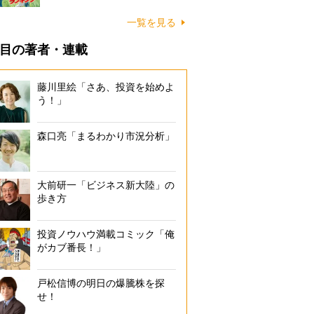
一覧を見る
目の著者・連載
藤川里絵「さあ、投資を始めよ
う！」
森口亮「まるわかり市況分析」
大前研一「ビジネス新大陸」の
歩き方
投資ノウハウ満載コミック「俺
がカブ番長！」
戸松信博の明日の爆騰株を探
せ！
「物価高3％増」は、「資産3％減」とほぼ同じ