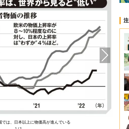
注
圏では、日本以上に物価高が進んでいる
1
/
2