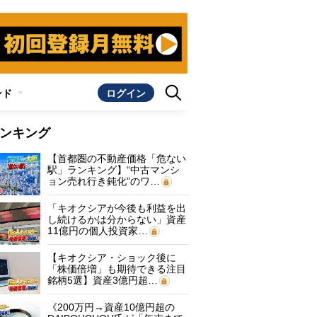
ンド
ログイン
ンキング
【首都圏の不動産価格「危ない
駅」ランキング】“中古マンシ
ョン売れ行き鈍化”のワ…
「キオクシアが今後も利益を出
し続けるかは分からない」資産
11億円の個人投資家…
【キオクシア・ショック後に
「株価倍増」も期待できる注目
銘柄5選】資産3億円超…
《200万円→資産10億円超の