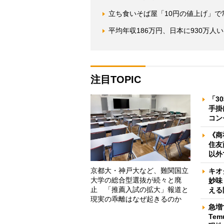
立ち食いそば屋「10円の値上げ」
平均年収186万円、日本に930万
注目TOPIC
「3
手掛
コン
《商
住友
以外
京都大・神戸大など、難関国立
キオ
大学の総合型選抜が続々と廃
妙味
止 「推薦入試の拡大」報道と
える
現実の乖離はなぜ起きるのか
急増
Te