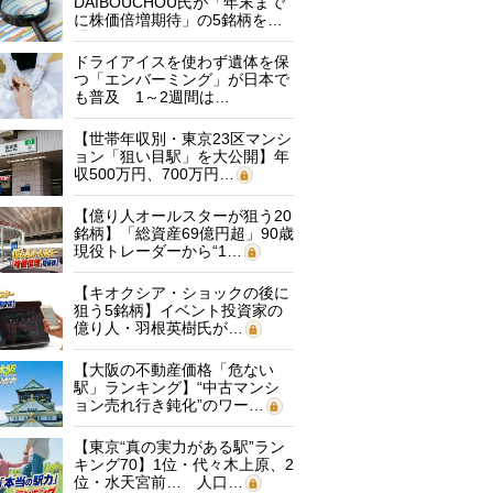
DAIBOUCHOU氏が「年末まで
に株価倍増期待」の5銘柄を…
ドライアイスを使わず遺体を保
つ「エンバーミング」が日本で
も普及 1～2週間は…
【世帯年収別・東京23区マンシ
ョン「狙い目駅」を大公開】年
収500万円、700万円…
【億り人オールスターが狙う20
銘柄】「総資産69億円超」90歳
現役トレーダーから“1…
【キオクシア・ショックの後に
狙う5銘柄】イベント投資家の
億り人・羽根英樹氏が…
【大阪の不動産価格「危ない
駅」ランキング】“中古マンシ
ョン売れ行き鈍化”のワー…
【東京“真の実力がある駅”ラン
キング70】1位・代々木上原、2
位・水天宮前… 人口…