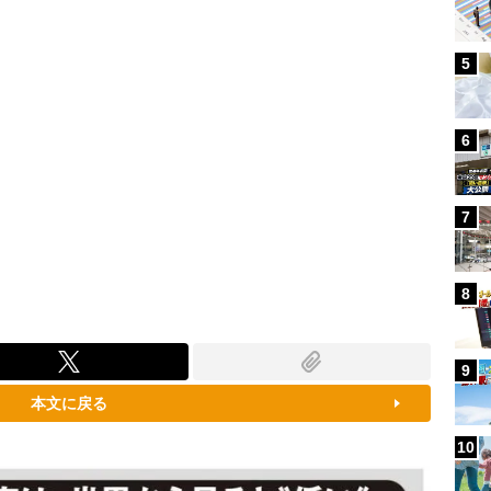
5
6
7
8
9
本文に戻る
10