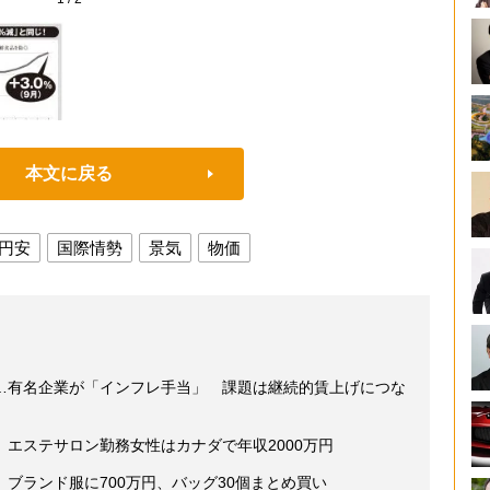
本文に戻る
円安
国際情勢
景気
物価
…有名企業が「インフレ手当」 課題は継続的賃上げにつな
エステサロン勤務女性はカナダで年収2000万円
ブランド服に700万円、バッグ30個まとめ買い