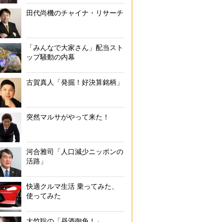
田代尚機のチャイナ・リサーチ
「みんなで大家さん」配当スト
ップ騒動の内幕
古賀真人「発掘！好決算銘柄」
突然マルサがやって来た！
河合雅司「人口減少ニッポンの
活路」
快適クルマ生活 乗ってみた、
使ってみた
大竹聡の「昼酒御免！」