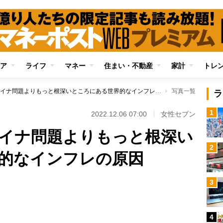
ア
ライフ
マネー
住まい・不動産
家計
トレ
コロナ禍やウクライナ問題よりもっと根深いところにある世界的なインフレの原因
写真一覧
ラ
1
2022.12.06 07:00
女性セブン
イナ問題よりもっと根深い
2
的なインフレの原因
3
Loaded
:
88.30%
4