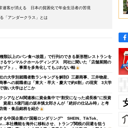
で常連客が消える 日本の貧困化で年金生活者の苦境
人いる「アンダークラス」とは
0種類以上のパン食べ放題」で行列のできる新形態レストランを
けるサンマルクホールディングス 同社に聞いた「店舗展開の
セプト」、事業を多角化してもぶれない軸
社の大学別就職者数ランキングを解剖》三菱商事、三井物産、
商事への就職者は「東大・早大・慶大で約6割」の現実 3大学
で強い大学はどこか
クシアなどAI関連株に資金集中で“割安になった成長株”に投資
 資産1.5億円超の坂本慎太郎さんが「絶好の仕込み時」と考
防衛・食品銘柄を紹介
する中国企業の“国籍ロンダリング” SHEIN、TikTok、
mu…本社機能を海外に移転させ、トランプ関税の回避を狙う