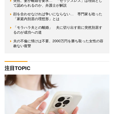
突然、妻が離婚を要求… 「セックスレス」は理由とし
て認められるのか、弁護士が解説
顔を合わせなければ争いにならない… 専門家も唸った
「家庭内別居の理想形」とは
「モラハラ夫との離婚」 夫に切り出す前に突然別居す
るのが成功への道
夫の不倫に情けは不要、2000万円を勝ち取った女性の容
赦ない復讐
注目TOPIC