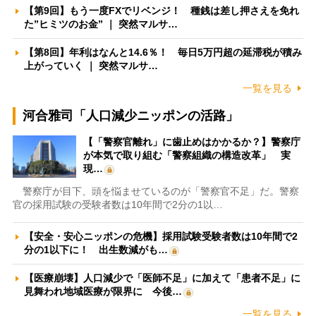
【第9回】もう一度FXでリベンジ！ 種銭は差し押さえを免れ
た”ヒミツのお金” ｜ 突然マルサ…
【第8回】年利はなんと14.6％！ 毎日5万円超の延滞税が積み
上がっていく ｜ 突然マルサ…
一覧を見る
河合雅司「人口減少ニッポンの活路」
【「警察官離れ」に歯止めはかかるか？】警察庁
が本気で取り組む「警察組織の構造改革」 実
現…
警察庁が目下、頭を悩ませているのが「警察官不足」だ。警察
官の採用試験の受験者数は10年間で2分の1以…
【安全・安心ニッポンの危機】採用試験受験者数は10年間で2
分の1以下に！ 出生数減がも…
【医療崩壊】人口減少で「医師不足」に加えて「患者不足」に
見舞われ地域医療が限界に 今後…
一覧を見る