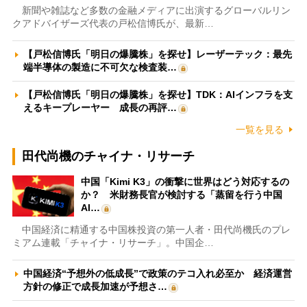
新聞や雑誌など多数の金融メディアに出演するグローバルリン
クアドバイザーズ代表の戸松信博氏が、最新…
【戸松信博氏「明日の爆騰株」を探せ】レーザーテック：最先
端半導体の製造に不可欠な検査装…
【戸松信博氏「明日の爆騰株」を探せ】TDK：AIインフラを支
えるキープレーヤー 成長の再評…
一覧を見る
田代尚機のチャイナ・リサーチ
中国「Kimi K3」の衝撃に世界はどう対応するの
か？ 米財務長官が検討する「蒸留を行う中国
AI…
中国経済に精通する中国株投資の第一人者・田代尚機氏のプレ
ミアム連載「チャイナ・リサーチ」。中国企…
中国経済“予想外の低成長”で政策のテコ入れ必至か 経済運営
方針の修正で成長加速が予想さ…