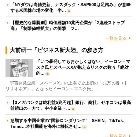
「NYダウは高値更新、ナスダック・S&P500は足踏み」が意味
する米国株市場の変化 半…
【歴史的な爆騰劇】時価総額10兆円企業が「2連続ストップ
高」「制限値幅拡大」の衝撃 フ…
一覧を見る
大前研一「ビジネス新大陸」の歩き方
「いつ暴発してもおかしくはない」イーロン・マ
スク氏とスペースXが抱えるリスクの数々「絶対
的…
宇宙開発企業「スペースX」の上場で史上初の「兆万長者（ト
リリオネア）」となったイーロン・マスク氏。…
【3メガバンクは純利益5兆円超】銀行、商社、ゼネコンは最高
益続出の一方で、中小企業・…
急増する中国企業の“国籍ロンダリング” SHEIN、TikTok、
Temu…本社機能を海外に移転させ…
一覧を見る