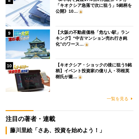
8
「キオクシア急落で次に狙う」5銘柄を
公開》10…
【大阪の不動産価格「危ない駅」ラン
9
キング】“中古マンション売れ行き鈍
化”のワース…
【キオクシア・ショックの後に狙う5銘
10
柄】イベント投資家の億り人・羽根英
樹氏が厳…
一覧を見る
注目の著者・連載
藤川里絵「さあ、投資を始めよう！」