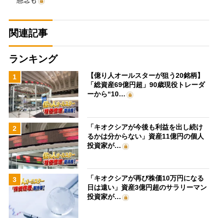
懸念も
関連記事
ランキング
【億り人オールスターが狙う20銘柄】
1
「総資産69億円超」90歳現役トレーダ
ーから“10…
「キオクシアが今後も利益を出し続け
2
るかは分からない」資産11億円の個人
投資家が…
「キオクシアが再び株価10万円になる
3
日は遠い」資産3億円超のサラリーマン
投資家が…