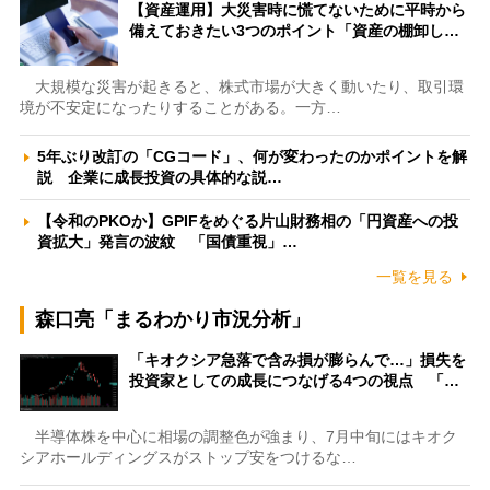
【資産運用】大災害時に慌てないために平時から
備えておきたい3つのポイント「資産の棚卸し…
大規模な災害が起きると、株式市場が大きく動いたり、取引環
境が不安定になったりすることがある。一方…
5年ぶり改訂の「CGコード」、何が変わったのかポイントを解
説 企業に成長投資の具体的な説…
【令和のPKOか】GPIFをめぐる片山財務相の「円資産への投
資拡大」発言の波紋 「国債重視」…
一覧を見る
森口亮「まるわかり市況分析」
「キオクシア急落で含み損が膨らんで…」損失を
投資家としての成長につなげる4つの視点 「…
半導体株を中心に相場の調整色が強まり、7月中旬にはキオク
シアホールディングスがストップ安をつけるな…