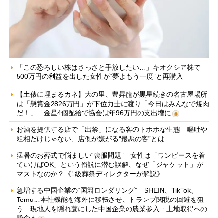
「この恐ろしい株はさっさと手放したい…」キオクシア株で
500万円の利益を出した女性が“夢よもう一度”と再購入
【土俵に埋まるカネ】大の里、豊昇龍が黒星続きの名古屋場所
は「懸賞金2826万円」が下位力士に渡り「今日はみんなで焼肉
だ！」 金星4個配給で協会は年96万円の支出増に
お酒を提供する店で「出禁」になる客のトホホな生態 嘔吐や
粗相だけじゃない、店側が嫌がる“最悪の客”とは
猛暑のお葬式で悩ましい“喪服問題” 女性は「ワンピースを着
ていけばOK」という俗説に潜む誤解、なぜ「ジャケット」が
マストなのか？《1級葬祭ディレクターが解説》
急増する中国企業の“国籍ロンダリング” SHEIN、TikTok、
Temu…本社機能を海外に移転させ、トランプ関税の回避を狙
う 現地人を隠れ蓑にした中国企業の農業参入・土地取得への