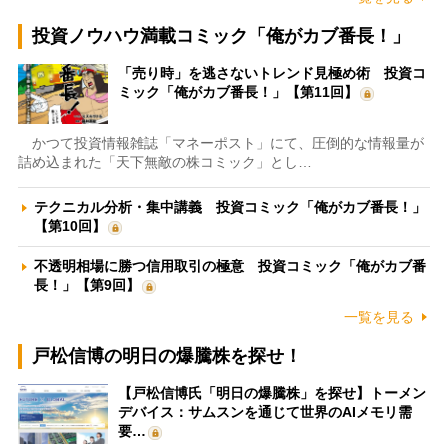
投資ノウハウ満載コミック「俺がカブ番長！」
「売り時」を逃さないトレンド見極め術 投資コ
ミック「俺がカブ番長！」【第11回】
かつて投資情報雑誌「マネーポスト」にて、圧倒的な情報量が
詰め込まれた「天下無敵の株コミック」とし…
テクニカル分析・集中講義 投資コミック「俺がカブ番長！」
【第10回】
不透明相場に勝つ信用取引の極意 投資コミック「俺がカブ番
長！」【第9回】
一覧を見る
戸松信博の明日の爆騰株を探せ！
【戸松信博氏「明日の爆騰株」を探せ】トーメン
デバイス：サムスンを通じて世界のAIメモリ需
要…