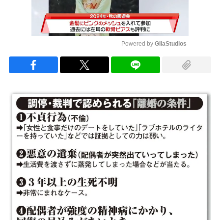
Powered by 
GliaStudios
Mute