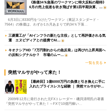
《株価34％急落のワークマンに特大反転の期待》
6月の売上低迷を吹き飛ばす第1四半期決算、…
6月3日に8330円をつけたワークマン（東証スタンダード・
7564）の株価は、わずか1カ月あまりで約34％下落…
三菱重工が「AIインフラの新たな主役」として再評価される気
運 エヌビディアとの提携でAI…
キオクシアHD「7万円割れからの急反発」は再びの上昇局面へ
の反転シグナルか？ 市場のムー…
一覧を見る
突然マルサがやって来た！
【最終回】1億6000万円の負債と引き換えに手に
入れたプライスレスな経験 ｜ 突然マルサがや…
2009年12月に発行された元FXトレーダー・磯貝清明氏の著書
『突然マルサがやって来た！～FXで10億円稼い…