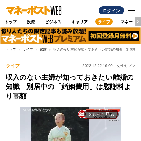
ログイン
トップ
投資
ビジネス
キャリア
ライフ
マネー
トップ
ライフ
家族
収入のない主婦が知っておきたい離婚の知識 別居中の
ライフ
2022.12.22 16:00
女性セブン
収入のない主婦が知っておきたい離婚の
知識 別居中の「婚姻費用」は慰謝料よ
り高額
もっと見る
arrow_forward_ios