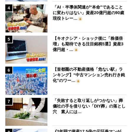
「AI・半導体関連が“本命”であること
4
に変わりはない」資産20億円超の90歳
現役トレー…
【キオクシア・ショック後に「株価倍
5
増」も期待できる注目銘柄5選】資産3
億円超・…
【首都圏の不動産価格「危ない駅」ラ
6
ンキング】“中古マンション売れ行き鈍
化”のワー…
「失敗すると取り返しがつかない」葬
7
儀社の手を借りない「DIY葬」の落とし
穴 素人には…
《2年弱で資産17.5倍の元証券マンが