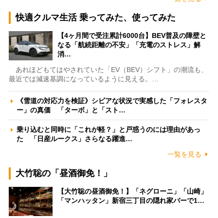
快適クルマ生活 乗ってみた、使ってみた
【4ヶ月間で受注累計6000台】BEV普及の障壁と
なる「航続距離の不安」「充電のストレス」解
消…
あれほどもてはやされていた「EV（BEV）シフト」の潮流も、
最近では減速基調になっているように見える。…
《雪道の対応力を検証》シビアな状況で実感した「フォレスタ
ー」の真価 「ターボ」と「スト…
乗り込むと同時に「これが軽？」と戸惑うのには理由があっ
た 「日産ルークス」さらなる躍進…
一覧を見る
大竹聡の「昼酒御免！」
【大竹聡の昼酒御免！】「ネグローニ」「山崎」
「マンハッタン」新宿三丁目の隠れ家バーで1…