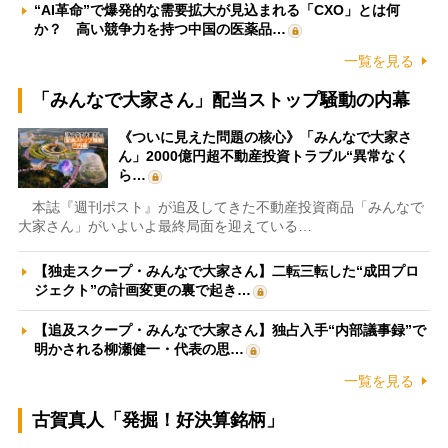
“AI革命”で爆発的な需要拡大が見込まれる「CXO」とは何
か？ 高い競争力を持つ中国の医薬品…
一覧を見る
「みんなで大家さん」配当ストップ騒動の内幕
《ついに見えた問題の核心》「みんなで大家さ
ん」2000億円超不動産投資トラブル“異常なく
ら…
本誌『週刊ポスト』が追及してきた不動産投資商品「みんなで
大家さん」がいよいよ最終局面を迎えている…
【独走スクープ・みんなで大家さん】二転三転した“成田プロ
ジェクト”の計画変更の裏で起き…
【追及スクープ・みんなで大家さん】独占入手“内部議事録”で
明かされる柳瀬健一・代表の思…
一覧を見る
古賀真人「発掘！好決算銘柄」