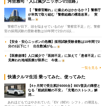
河合雅司「人口減少ニッポンの活路」
【「警察官離れ」に歯止めはかかるか？】警察庁
が本気で取り組む「警察組織の構造改革」 実
現…
警察庁が目下、頭を悩ませているのが「警察官不足」だ。警察
官の採用試験の受験者数は10年間で2分の1以…
【安全・安心ニッポンの危機】採用試験受験者数は10年間で2
分の1以下に！ 出生数減がも…
【医療崩壊】人口減少で「医師不足」に加えて「患者不足」に
見舞われ地域医療が限界に 今後…
一覧を見る
快適クルマ生活 乗ってみた、使ってみた
【4ヶ月間で受注累計6000台】BEV普及の障壁と
なる「航続距離の不安」「充電のストレス」解
消…
あれほどもてはやされていた「EV（BEV）シフト」の潮流も、