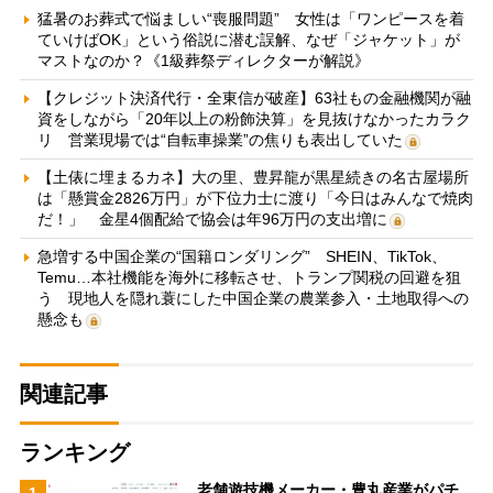
猛暑のお葬式で悩ましい“喪服問題” 女性は「ワンピースを着
ていけばOK」という俗説に潜む誤解、なぜ「ジャケット」が
マストなのか？《1級葬祭ディレクターが解説》
【クレジット決済代行・全東信が破産】63社もの金融機関が融
資をしながら「20年以上の粉飾決算」を見抜けなかったカラク
リ 営業現場では“自転車操業”の焦りも表出していた
【土俵に埋まるカネ】大の里、豊昇龍が黒星続きの名古屋場所
は「懸賞金2826万円」が下位力士に渡り「今日はみんなで焼肉
だ！」 金星4個配給で協会は年96万円の支出増に
急増する中国企業の“国籍ロンダリング” SHEIN、TikTok、
Temu…本社機能を海外に移転させ、トランプ関税の回避を狙
う 現地人を隠れ蓑にした中国企業の農業参入・土地取得への
懸念も
関連記事
ランキング
老舗遊技機メーカー・豊丸産業がパチ
1