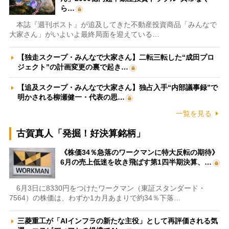
ら…
本誌『週刊ポスト』が追及してきた不動産投資商品「みんなで
大家さん」がいよいよ最終局面を迎えている…
【独走スクープ・みんなで大家さん】二転三転した“成田プロ
ジェクト”の計画変更の裏で起き…
【追及スクープ・みんなで大家さん】独占入手“内部議事録”で
明かされる柳瀬健一・代表の思…
一覧を見る
古賀真人「発掘！好決算銘柄」
《株価34％急落のワークマンに特大反転の期待》
6月の売上低迷を吹き飛ばす第1四半期決算、…
6月3日に8330円をつけたワークマン（東証スタンダード・
7564）の株価は、わずか1カ月あまりで約34％下落…
三菱重工が「AIインフラの新たな主役」として再評価される気