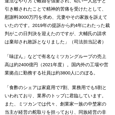
違法なやり方で離婚を強要され、幼い一人息子と
引き離されたことで精神的苦痛を受けたとして、
慰謝料3000万円を求め、元妻やその家族を訴えて
いたのです。2019年の提訴から約4年にわたった裁
判がこの日判決を迎えたのですが、大輔氏の請求
は棄却され敗訴となりました」（司法担当記者）
「味ぽん」などで有名なミツカングループの売上
高は約2400億円（2021年度）。国内外の工場や営
業拠点に勤務する社員は約3800人にのぼる。
「食酢のシェアは家庭用で7割、業務用でも5割と
いわれており、業界のトップに君臨しています。
また、ミツカンでは代々、創業家一族の中埜家の
当主が経営の舵取りを担っており、同族経営の非