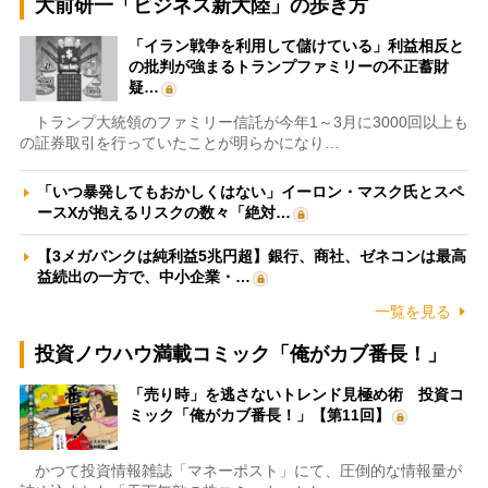
大前研一「ビジネス新大陸」の歩き方
「イラン戦争を利用して儲けている」利益相反と
の批判が強まるトランプファミリーの不正蓄財
疑…
トランプ大統領のファミリー信託が今年1～3月に3000回以上も
の証券取引を行っていたことが明らかになり…
「いつ暴発してもおかしくはない」イーロン・マスク氏とスペ
ースXが抱えるリスクの数々「絶対…
【3メガバンクは純利益5兆円超】銀行、商社、ゼネコンは最高
益続出の一方で、中小企業・…
一覧を見る
投資ノウハウ満載コミック「俺がカブ番長！」
「売り時」を逃さないトレンド見極め術 投資コ
ミック「俺がカブ番長！」【第11回】
かつて投資情報雑誌「マネーポスト」にて、圧倒的な情報量が