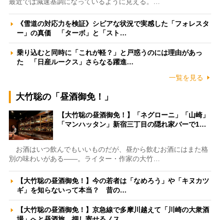
最近では減速基調になっているように見える。…
《雪道の対応力を検証》シビアな状況で実感した「フォレスタ
ー」の真価 「ターボ」と「スト…
乗り込むと同時に「これが軽？」と戸惑うのには理由があっ
た 「日産ルークス」さらなる躍進…
一覧を見る
大竹聡の「昼酒御免！」
【大竹聡の昼酒御免！】「ネグローニ」「山崎」
「マンハッタン」新宿三丁目の隠れ家バーで1…
お酒はいつ飲んでもいいものだが、昼から飲むお酒にはまた格
別の味わいがある――。ライター・作家の大竹…
【大竹聡の昼酒御免！】今の若者は「なめろう」や「キヌカツ
ギ」を知らないって本当？ 昔の…
【大竹聡の昼酒御免！】京急線で多摩川越えて「川崎の大衆酒
場」へと昼酒旅 押し寄せるノス…