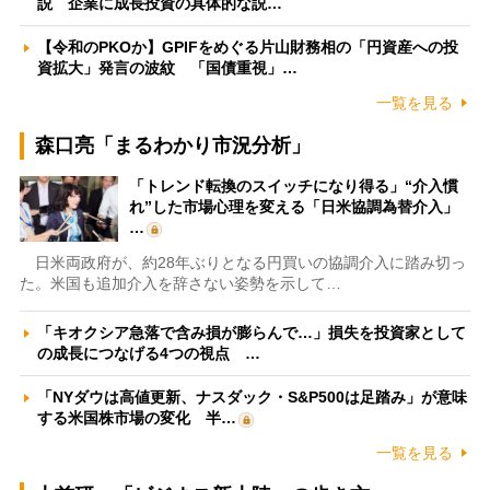
説 企業に成長投資の具体的な説…
【令和のPKOか】GPIFをめぐる片山財務相の「円資産への投
資拡大」発言の波紋 「国債重視」…
一覧を見る
森口亮「まるわかり市況分析」
「トレンド転換のスイッチになり得る」“介入慣
れ”した市場心理を変える「日米協調為替介入」
…
日米両政府が、約28年ぶりとなる円買いの協調介入に踏み切っ
た。米国も追加介入を辞さない姿勢を示して…
「キオクシア急落で含み損が膨らんで…」損失を投資家として
の成長につなげる4つの視点 …
「NYダウは高値更新、ナスダック・S&P500は足踏み」が意味
する米国株市場の変化 半…
一覧を見る