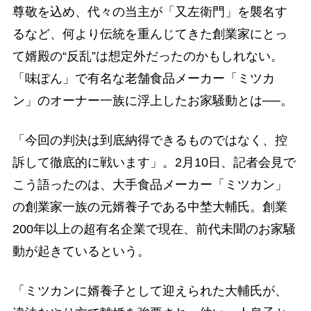
尊敬を込め、代々の当主が「又左衛門」を襲名す
るなど、何より伝統を重んじてきた創業家にとっ
て婿殿の“反乱”は想定外だったのかもしれない。
「味ぽん」で有名な老舗食品メーカー「ミツカ
ン」のオーナー一族に浮上したお家騒動とは──。
「今回の判決は到底納得できるものではなく、控
訴して徹底的に戦います」。2月10日、記者会見で
こう語ったのは、大手食品メーカー「ミツカン」
の創業家一族の元婿養子である中埜大輔氏。創業
200年以上の超有名企業で現在、前代未聞のお家騒
動が起きているという。
「ミツカンに婿養子として迎えられた大輔氏が、