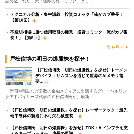
詰め込まれた「天下無敵の株コミック」とし…
テクニカル分析・集中講義 投資コミック「俺がカブ番長！」
【第10回】
不透明相場に勝つ信用取引の極意 投資コミック「俺がカブ番
長！」【第9回】
一覧を見る
戸松信博の明日の爆騰株を探せ！
【戸松信博氏「明日の爆騰株」を探せ】トーメン
デバイス：サムスンを通じて世界のAIメモリ需
要…
新聞や雑誌など多数の金融メディアに出演するグローバルリン
クアドバイザーズ代表の戸松信博氏が、最新…
【戸松信博氏「明日の爆騰株」を探せ】レーザーテック：最先
端半導体の製造に不可欠な検査装…
【戸松信博氏「明日の爆騰株」を探せ】TDK：AIインフラを支
えるキープレーヤー 成長の再評…