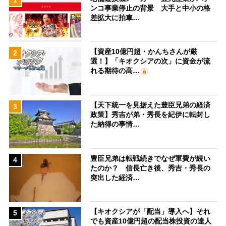
ンコ事業停止の背景 大手と中小の格
差拡大に拍車…
【資産10億円超・かんちさんが厳
2
選！】「キオクシアの次」に資金が流
れる期待の高…
【天下統一を見据えた豊臣兄弟の経済
3
政策】秀吉が弟・秀長を紀伊に転封し
た納得の事情…
豊臣兄弟は転戦続きでなぜ軍費が続い
4
たのか？ 信長亡き後、秀吉・秀長の
突出した経済…
【キオクシアが「配当」導入へ】それ
5
でも資産10億円超の配当株投資の達人