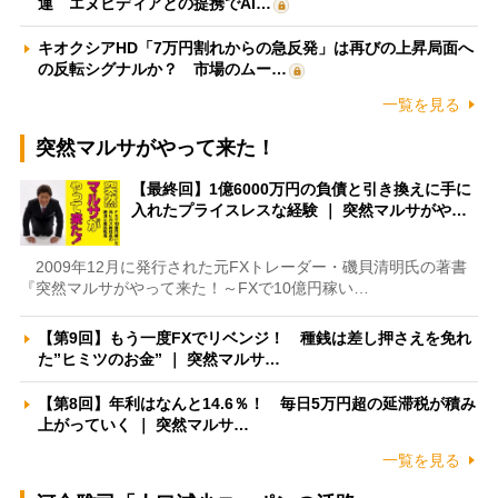
運 エヌビディアとの提携でAI…
キオクシアHD「7万円割れからの急反発」は再びの上昇局面へ
の反転シグナルか？ 市場のムー…
一覧を見る
突然マルサがやって来た！
【最終回】1億6000万円の負債と引き換えに手に
入れたプライスレスな経験 ｜ 突然マルサがや…
2009年12月に発行された元FXトレーダー・磯貝清明氏の著書
『突然マルサがやって来た！～FXで10億円稼い…
【第9回】もう一度FXでリベンジ！ 種銭は差し押さえを免れ
た”ヒミツのお金” ｜ 突然マルサ…
【第8回】年利はなんと14.6％！ 毎日5万円超の延滞税が積み
上がっていく ｜ 突然マルサ…
一覧を見る