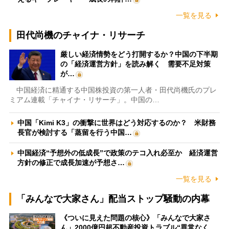
一覧を見る
田代尚機のチャイナ・リサーチ
厳しい経済情勢をどう打開するか？中国の下半期
の「経済運営方針」を読み解く 需要不足対策
が…
中国経済に精通する中国株投資の第一人者・田代尚機氏のプレ
ミアム連載「チャイナ・リサーチ」。中国の…
中国「Kimi K3」の衝撃に世界はどう対応するのか？ 米財務
長官が検討する「蒸留を行う中国…
中国経済“予想外の低成長”で政策のテコ入れ必至か 経済運営
方針の修正で成長加速が予想さ…
一覧を見る
「みんなで大家さん」配当ストップ騒動の内幕
《ついに見えた問題の核心》「みんなで大家さ
ん」2000億円超不動産投資トラブル“異常なく