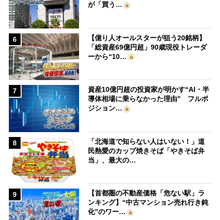
が「買う…
【億り人オールスターが狙う20銘柄】
6
「総資産69億円超」90歳現役トレーダ
ーから“10…
資産10億円超の投資家が明かす“AI・半
7
導体相場に乗らなかった理由” フルポ
ジション…
「北海道で知らない人はいない！」道
8
民熱愛のカップ焼きそば「やきそば弁
当」、最大の…
【首都圏の不動産価格「危ない駅」ラ
9
ンキング】“中古マンション売れ行き鈍
化”のワー…