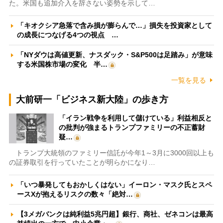
た。米国も追加介入を辞さない姿勢を示して…
「キオクシア急落で含み損が膨らんで…」損失を投資家として
の成長につなげる4つの視点 …
「NYダウは高値更新、ナスダック・S&P500は足踏み」が意味
する米国株市場の変化 半…
一覧を見る
大前研一「ビジネス新大陸」の歩き方
「イラン戦争を利用して儲けている」利益相反と
の批判が強まるトランプファミリーの不正蓄財
疑…
トランプ大統領のファミリー信託が今年1～3月に3000回以上も
の証券取引を行っていたことが明らかになり…
「いつ暴発してもおかしくはない」イーロン・マスク氏とスペ
ースXが抱えるリスクの数々「絶対…
【3メガバンクは純利益5兆円超】銀行、商社、ゼネコンは最高