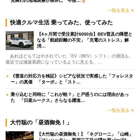
見舞われ地域医療が限界に 今後…
一覧を見る
快適クルマ生活 乗ってみた、使ってみた
【4ヶ月間で受注累計6000台】BEV普及の障壁と
なる「航続距離の不安」「充電のストレス」解
消…
あれほどもてはやされていた「EV（BEV）シフト」の潮流も、
最近では減速基調になっているように見える。…
《雪道の対応力を検証》シビアな状況で実感した「フォレスタ
ー」の真価 「ターボ」と「スト…
乗り込むと同時に「これが軽？」と戸惑うのには理由があっ
た 「日産ルークス」さらなる躍進…
一覧を見る
大竹聡の「昼酒御免！」
【大竹聡の昼酒御免！】「ネグローニ」「山崎」
「マンハッタン」新宿三丁目の隠れ家バーで1…