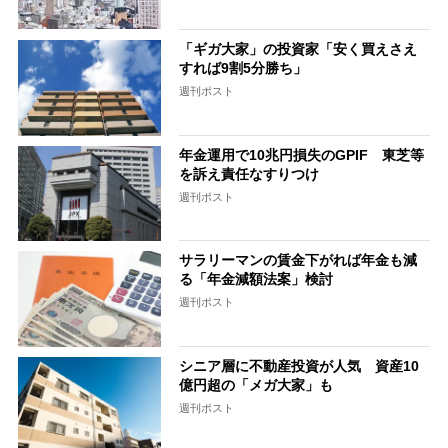
「ギガ大家」の投資家「安く買えさえ
すれば9割5分勝ち」
週刊ポスト
年金運用で10兆円損失のGPIF 東芝等
を訴え責任なすりつけ
週刊ポスト
サラリーマンの賃金下がれば年金も減
る「年金減額法案」検討
週刊ポスト
シニア層に不動産投資が人気 資産10
億円超の「メガ大家」も
週刊ポスト