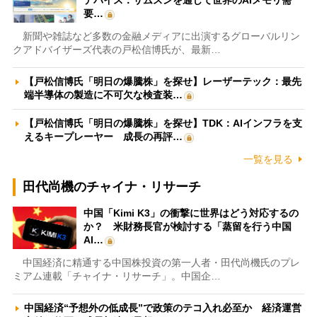
要…
新聞や雑誌など多数の金融メディアに出演するグローバルリン
クアドバイザーズ代表の戸松信博氏が、最新…
【戸松信博氏「明日の爆騰株」を探せ】レーザーテック：最先
端半導体の製造に不可欠な検査装…
【戸松信博氏「明日の爆騰株」を探せ】TDK：AIインフラを支
えるキープレーヤー 成長の再評…
一覧を見る
田代尚機のチャイナ・リサーチ
中国「Kimi K3」の衝撃に世界はどう対応するの
か？ 米財務長官が検討する「蒸留を行う中国
AI…
中国経済に精通する中国株投資の第一人者・田代尚機氏のプレ
ミアム連載「チャイナ・リサーチ」。中国企…
中国経済“予想外の低成長”で政策のテコ入れ必至か 経済運営