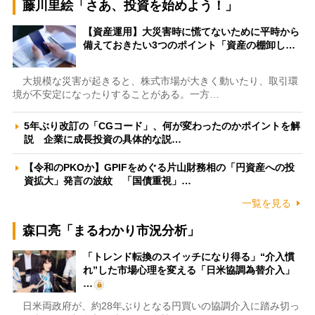
藤川里絵「さあ、投資を始めよう！」
【資産運用】大災害時に慌てないために平時から
備えておきたい3つのポイント「資産の棚卸し…
大規模な災害が起きると、株式市場が大きく動いたり、取引環
境が不安定になったりすることがある。一方…
5年ぶり改訂の「CGコード」、何が変わったのかポイントを解
説 企業に成長投資の具体的な説…
【令和のPKOか】GPIFをめぐる片山財務相の「円資産への投
資拡大」発言の波紋 「国債重視」…
一覧を見る
森口亮「まるわかり市況分析」
「トレンド転換のスイッチになり得る」“介入慣
れ”した市場心理を変える「日米協調為替介入」
…
日米両政府が、約28年ぶりとなる円買いの協調介入に踏み切っ