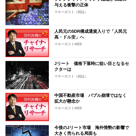
与える衝撃の正体
マネーポスト（雑誌）
人民元のSDR構成通貨入りで「人民元
高・ドル安」へ
マネーポストWEB
Jリート 価格下落時に狙い目となるセ
クターは
マネーポスト（雑誌）
中国不動産市場 バブル崩壊ではなく
拡大が懸念か
マネーポストWEB
今後のJリート市場 海外情勢の影響で
大きく売られる局面も