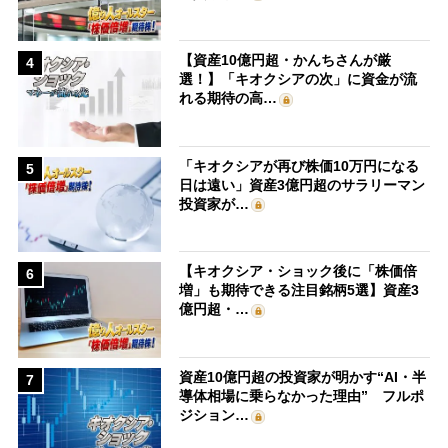
【資産10億円超・かんちさんが厳
4
選！】「キオクシアの次」に資金が流
れる期待の高…
「キオクシアが再び株価10万円になる
5
日は遠い」資産3億円超のサラリーマン
投資家が…
【キオクシア・ショック後に「株価倍
6
増」も期待できる注目銘柄5選】資産3
億円超・…
資産10億円超の投資家が明かす“AI・半
7
導体相場に乗らなかった理由” フルポ
ジション…