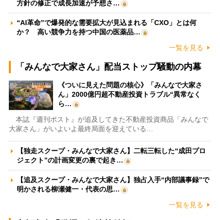
方針の修正で成長加速が予想さ…
“AI革命”で爆発的な需要拡大が見込まれる「CXO」とは何
か？ 高い競争力を持つ中国の医薬品…
一覧を見る
「みんなで大家さん」配当ストップ騒動の内幕
《ついに見えた問題の核心》「みんなで大家さ
ん」2000億円超不動産投資トラブル“異常なく
ら…
本誌『週刊ポスト』が追及してきた不動産投資商品「みんなで
大家さん」がいよいよ最終局面を迎えている…
【独走スクープ・みんなで大家さん】二転三転した“成田プロ
ジェクト”の計画変更の裏で起き…
【追及スクープ・みんなで大家さん】独占入手“内部議事録”で
明かされる柳瀬健一・代表の思…
一覧を見る