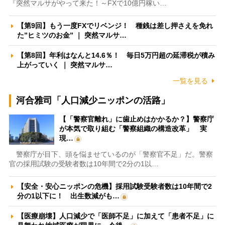
『突然マルサがやって来た！～FXで10億円稼い…
【第9回】もう一度FXでリベンジ！ 種銭は差し押さえを免れ
た”ヒミツのお金” ｜ 突然マルサ…
【第8回】年利はなんと14.6％！ 毎日5万円超の延滞税が積み
上がっていく ｜ 突然マルサ…
一覧を見る
河合雅司「人口減少ニッポンの活路」
【「警察官離れ」に歯止めはかかるか？】警察庁
が本気で取り組む「警察組織の構造改革」 実
現…
警察庁が目下、頭を悩ませているのが「警察官不足」だ。警察
官の採用試験の受験者数は10年間で2分の1以…
【安全・安心ニッポンの危機】採用試験受験者数は10年間で2
分の1以下に！ 出生数減がも…
【医療崩壊】人口減少で「医師不足」に加えて「患者不足」に