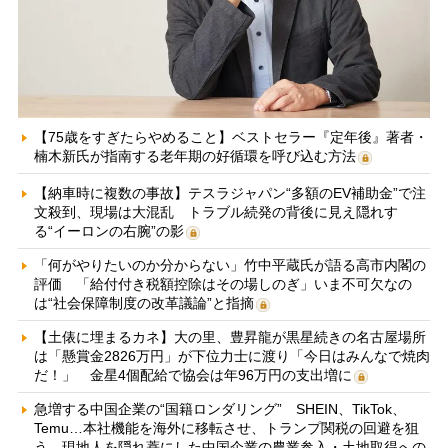
【75歳をすぎたらやめること】ベストセラー『定年後』著者・
楠木新氏が指南する老年期の好循環を呼び込む方法
【納車時に複数の事故】テスラジャパン“多額のEV補助金”で注
文殺到、現場は大混乱 トラブル続発の背後に見え隠れす
る“イーロンの右腕”の影
「何がやりたいのか分からない」竹中平蔵氏が語る高市内閣の
評価 「給付付き税額控除はその場しのぎ」いま不可欠なの
は“社会保障制度の改革議論”と指摘
【土俵に埋まるカネ】大の里、豊昇龍が黒星続きの名古屋場所
は「懸賞金2826万円」が下位力士に渡り「今日はみんなで焼肉
だ！」 金星4個配給で協会は年96万円の支出増に
急増する中国企業の“国籍ロンダリング” SHEIN、TikTok、
Temu…本社機能を海外に移転させ、トランプ関税の回避を狙
う 現地人を隠れ蓑にした中国企業の農業参入・土地取得への