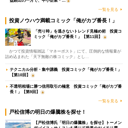
益続出の一方で、中小企業・…
一覧を見る
投資ノウハウ満載コミック「俺がカブ番長！」
「売り時」を逃さないトレンド見極め術 投資コ
ミック「俺がカブ番長！」【第11回】
かつて投資情報雑誌「マネーポスト」にて、圧倒的な情報量が
詰め込まれた「天下無敵の株コミック」とし…
テクニカル分析・集中講義 投資コミック「俺がカブ番長！」
【第10回】
不透明相場に勝つ信用取引の極意 投資コミック「俺がカブ番
長！」【第9回】
一覧を見る
戸松信博の明日の爆騰株を探せ！
【戸松信博氏「明日の爆騰株」を探せ】トーメン
デバイス：サムスンを通じて世界のAIメモリ需