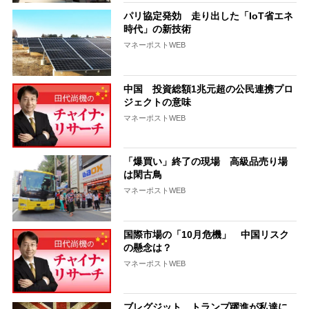
パリ協定発効 走り出した「IoT省エネ
時代」の新技術
マネーポストWEB
中国 投資総額1兆元超の公民連携プロ
ジェクトの意味
マネーポストWEB
「爆買い」終了の現場 高級品売り場
は閑古鳥
マネーポストWEB
国際市場の「10月危機」 中国リスク
の懸念は？
マネーポストWEB
ブレグジット、トランプ躍進が私達に