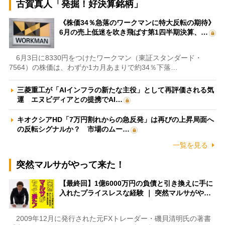
古賀真人「発掘！好決算銘柄」
《株価34％急落のワークマンに特大反転の期待》
6月の売上低迷を吹き飛ばす第1四半期決算、…
6月3日に8330円をつけたワークマン（東証スタンダード・
7564）の株価は、わずか1カ月あまりで約34％下落…
三菱重工が「AIインフラの新たな主役」として再評価される気
運 エヌビディアとの提携でAI…
キオクシアHD「7万円割れからの急反発」は再びの上昇局面へ
の反転シグナルか？ 市場のムー…
一覧を見る
突然マルサがやって来た！
【最終回】1億6000万円の負債と引き換えに手に
入れたプライスレスな経験 ｜ 突然マルサがや…
2009年12月に発行された元FXトレーダー・磯貝清明氏の著書