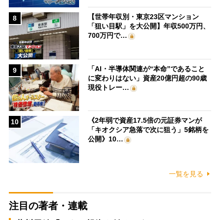
【世帯年収別・東京23区マンション
8
「狙い目駅」を大公開】年収500万円、
700万円で…
「AI・半導体関連が“本命”であること
9
に変わりはない」資産20億円超の90歳
現役トレー…
《2年弱で資産17.5倍の元証券マンが
10
「キオクシア急落で次に狙う」5銘柄を
公開》10…
一覧を見る
注目の著者・連載