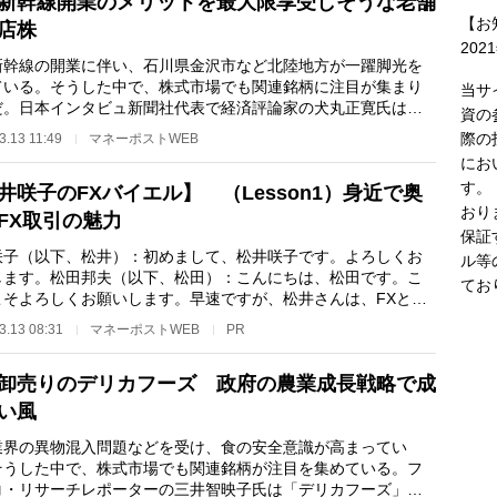
新幹線開業のメリットを最大限享受しそうな老舗
【お
店株
202
新幹線の開業に伴い、石川県金沢市など北陸地方が一躍脚光を
ている。そうした中で、株式市場でも関連銘柄に注目が集まり
当サ
だ。日本インタビュ新聞社代表で経済評論家の犬丸正寛氏は、
資の
和（だいわ）」…
際の
3.13 11:49
マネーポストWEB
にお
す。
井咲子のFXバイエル】 （Lesson1）身近で奥
おり
FX取引の魅力
保証
咲子（以下、松井）：初めまして、松井咲子です。よろしくお
ル等
します。松田邦夫（以下、松田）：こんにちは、松田です。こ
てお
こそよろしくお願いします。早速ですが、松井さんは、FXとい
どんな取引をイ…
3.13 08:31
マネーポストWEB
PR
卸売りのデリカフーズ 政府の農業成長戦略で成
い風
業界の異物混入問題などを受け、食の安全意識が高まってい
そうした中で、株式市場でも関連銘柄が注目を集めている。フ
コ・リサーチレポーターの三井智映子氏は「デリカフーズ」