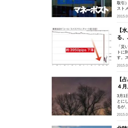
取引
スト
ら投
2015.0
【水
る、
「災
トに
す。
201
2015.0
【占
４月
3月
とに
るが
の日前
2015.0