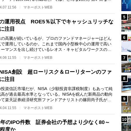
田代氏が注目する…
4.07 11:56
マネーポストWEB
5
の運用視点 ROE5％以下でキャッシュリッチな
に注目
6
株の高騰が続いているが、プロのファンドマネージャーはどん
点で運用しているのか。これまで国内小型株中心の運用で高い
ォーマンスを出し続けているレオス・キャピタルワークスの最
資責任者・藤野…
4.06 11:55
マネーポストWEB
7
NISA創設 超ローリスク＆ローリターンのファ
8
に注目
の投資信託市場だが、NISA（少額投資非課税制度）もあって純
残高が過去最高水準となっている。NISAを睨んだ新商品の動向
9
いて楽天証券経済研究所ファンドアナリストの篠田尚子氏が解
る。＊ ＊ ＊N…
4.04 11:55
マネーポストWEB
10
15年のIPO件数 証券会社の予想より少なく80～
件程度か