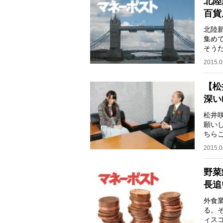
北陸
百貨
北陸
集め
そう
「大
2015.0
【松
深い
松井
願い
ちら
うと
2015.0
野菜
長追
外食
る。
ィス