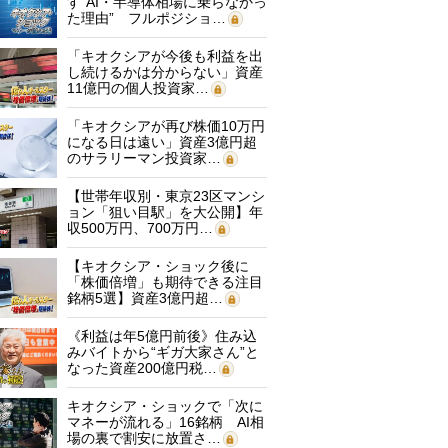
す“AI・半導体相場に乗らなかっ
た理由” フルポジショ…
「キオクシアが今後も利益を出
し続けるかは分からない」資産
11億円の個人投資家…
「キオクシアが再び株価10万円
になる日は遠い」資産3億円超
のサラリーマン投資家…
【世帯年収別・東京23区マンシ
ョン「狙い目駅」を大公開】年
収500万円、700万円…
【キオクシア・ショック後に
「株価倍増」も期待できる注目
銘柄5選】資産3億円超…
《利益は年5億円前後》住み込
みバイトから“ギガ大家さん”と
なった資産200億円税…
キオクシア・ショックで「次に
マネーが流れる」16銘柄 AI相
場の裏で割安に放置さ…