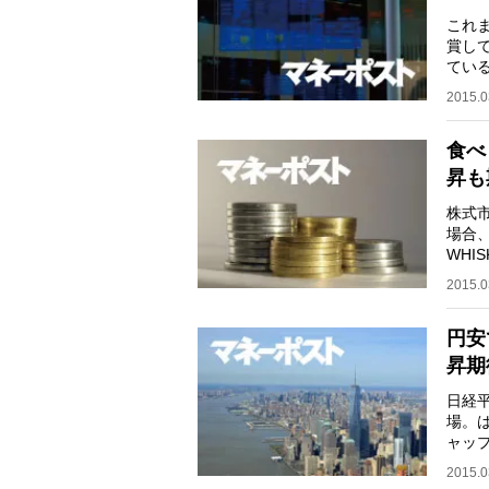
これ
賞し
てい
ピタ
2015.0
食べ
昇も
株式
場合
WH
立し
2015.0
円安
昇期
日経
場。
ャップ
者・
2015.0