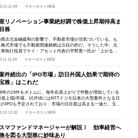
1部・3392）に株価…
3.12 11:49
マネーポストWEB
産リノベーション事業絶好調で株価上昇期待高ま
目株
の異次元金融緩和の影響で、不動産市場が活気づいている。も
ん株式市場でも不動産関連銘柄は注目の的だ。そうした中、元
証券執行役員でケイ・アセット代表の平野憲一氏が「上がる
として注目してい…
3.11 11:49
マネーポストWEB
案件続出の「IPO市場」訪日外国人効果で期待の
宝株」はこれだ
09年の19件をボトムに、毎年右肩上がりで件数が増加している
(新規上場)市場。10月頃にはNTTドコモ以来の大型案件となる日
政のIPOも予定されており、市場の注目度は高まる一途だ。玉石
のルーキー銘柄…
3.10 13:30
マネーポストWEB
スマファンドマネージャーが解説！ 効率経営へ
換を図る大型株に妙味あり