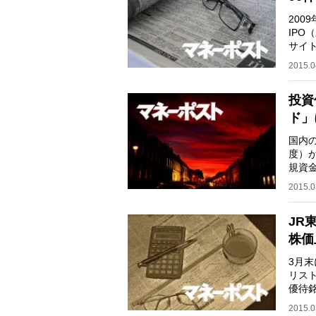
200
IPO
サイト
年のI
2015.0
投資
ド」
国内の
度）
規資金
億円
2015.0
JR
株価
3月
リス
優待
機を
2015.0