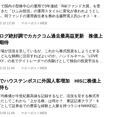
まで国内小型株中心の運用で3年連続「R&Iファンド大賞」を受
てきた「ひふみ投信」の運用スタイルに変化が表われようとし
る。同ファンドの運用責任者を務める藤野英人氏(レオス・キャ
ルワークス…
3.10 13:30
マネーポストWEB
ログ絶好調でカカクコム過去最高益更新 株価上
期待
市場が活況を呈しているが、これから株式投資をしようとする
、どんな銘柄に注目すればよいのか。ハンドルネーム「LOVE
ISKY」の名でデイトレーダーの先駆けとして独自の投資手法を確
た、ファイトレー…
3.10 11:48
マネーポストWEB
でハウステンボスに外国人客増加 HISに株価上
待も
平均株価が今世紀最高値を記録するなど、活況を呈する株式市
はたしてこれから「上がる株」は何か？ 東証記者クラブ・キ
として証券会での豊富な経験と人脈を持つラジオNIKKEI記
和島英樹氏が注目…
3.09 11:48
マネーポストWEB