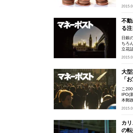
（東証
2015.0
不動
る注
日銀
ちろ
立花
株」
2015.0
大型
「お
こ20
IPO
本郵
混淆
2015.0
カリ
の転