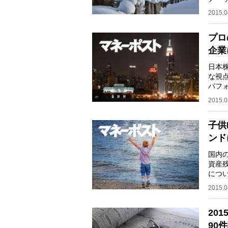
か。
2015.0
プロ
企業
日本
な視
パフ
高投
2015.0
子供
ンド
国内
資産
につ
説す
2015.0
20
90