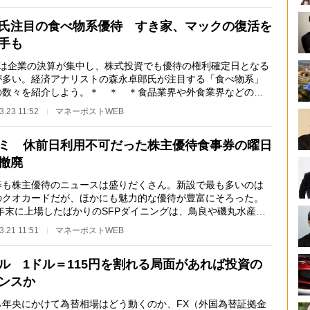
氏注目の食べ物系優待 すき家、マックの復活を
手も
末は企業の決算が集中し、株式投資でも優待の権利確定日となる
が多い。経済アナリストの森永卓郎氏が注目する「食べ物系」
の数々を紹介しよう。＊ ＊ ＊食品業界や外食業界などの食
系から、私の注…
3.23 11:52
マネーポストWEB
ミ 休前日利用不可だった株主優待食事券の曜日
撤廃
春も株主優待のニュースは盛りだくさん。新設で最も多いのは
のクオカードだが、ほかにも魅力的な優待が豊富にそろった。
4年末に上場したばかりのSFPダイニングは、鳥良や磯丸水産な
使える食事券の優…
3.21 11:51
マネーポストWEB
ル 1ドル＝115円を割れる局面があれば投資の
ンスか
ら年央にかけて為替相場はどう動くのか、FX（外国為替証拠金