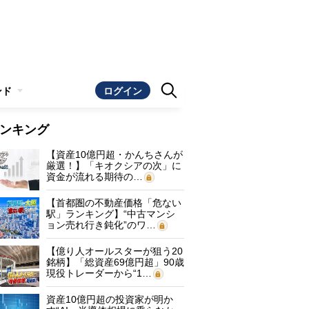
ンド
ログイン
ンキング
【資産10億円超・かんちさんが
厳選！】「キオクシアの次」に
資金が流れる期待の…
【首都圏の不動産価格「危ない
駅」ランキング】“中古マンシ
ョン売れ行き鈍化”のワ…
【億り人オールスターが狙う20
銘柄】「総資産69億円超」90歳
現役トレーダーから“1…
資産10億円超の投資家が明か