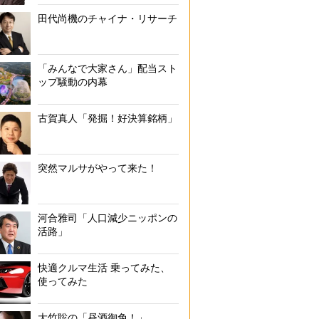
田代尚機のチャイナ・リサーチ
「みんなで大家さん」配当スト
ップ騒動の内幕
古賀真人「発掘！好決算銘柄」
突然マルサがやって来た！
河合雅司「人口減少ニッポンの
活路」
快適クルマ生活 乗ってみた、
使ってみた
大竹聡の「昼酒御免！」