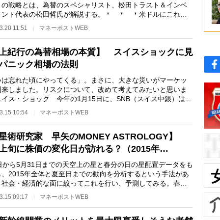
）の戦略とは、為替のスペシャリスト、松田トラスト＆インベ
メント代表の松田哲氏が解説する。＊ ＊ ＊米ドルにこれか
資をしたいと思…
3.20 11:51
マネーポストWEB
上紀行の為替相場の本質】 スイスショックに見
パニック相場の法則
いは忘れた頃にやってくる」。まさに、大きな災いがマーケッ
到来しました。リスクについて、改めて考えてみたいと思いま
スイス・ショック 今年の1月15日に、SNB（スイス中銀）は、
1年9月から実施し…
3.15 10:54
マネーポストWEB
星術研究家 早矢のMONEY ASTROLOGY】
上旬に株価の変化日が訪れる？（2015年…
1日から5月31日までの天空上の星と春分の日の星配置データをも
し、2015年全体と夏至日までの動向を分析するという手法があ
、社会・経済的な面に絞ってこれを行い、予測してみる。春分
日の3月20日…
3.15 09:17
マネーポストWEB