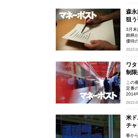
森永
狙う
3月
銘柄
優待
べ物
2015.0
ワタ
制限
この
定番
201
どで
2015.0
米ド
チャ
春か