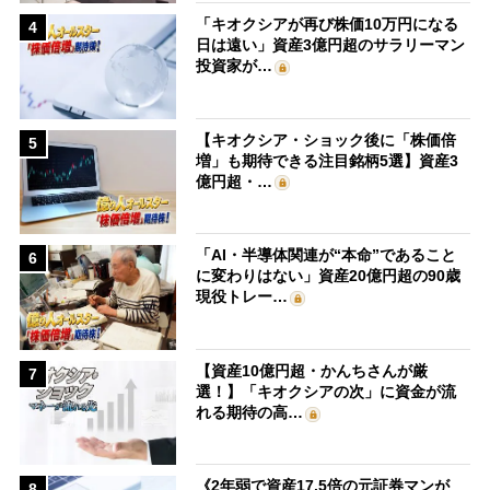
「キオクシアが再び株価10万円になる
4
日は遠い」資産3億円超のサラリーマン
投資家が…
【キオクシア・ショック後に「株価倍
5
増」も期待できる注目銘柄5選】資産3
億円超・…
「AI・半導体関連が“本命”であること
6
に変わりはない」資産20億円超の90歳
現役トレー…
【資産10億円超・かんちさんが厳
7
選！】「キオクシアの次」に資金が流
れる期待の高…
《2年弱で資産17.5倍の元証券マンが
8