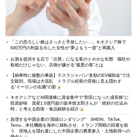
「この恐ろしい株はさっさと手放したい…」キオクシア株で
500万円の利益を出した女性が“夢よもう一度”と再購入
お酒を提供する店で「出禁」になる客のトホホな生態 嘔吐や
粗相だけじゃない、店側が嫌がる“最悪の客”とは
【納車時に複数の事故】テスラジャパン“多額のEV補助金”で注
文殺到、現場は大混乱 トラブル続発の背後に見え隠れす
る“イーロンの右腕”の影
キオクシアなどAI関連株に資金集中で“割安になった成長株”に
投資妙味 資産1.5億円超の坂本慎太郎さんが「絶好の仕込み
時」と考える防衛・食品銘柄を紹介
急増する中国企業の“国籍ロンダリング” SHEIN、TikTok、
Temu…本社機能を海外に移転させ、トランプ関税の回避を狙
う 現地人を隠れ蓑にした中国企業の農業参入・土地取得への
懸念も