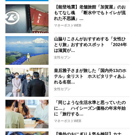
【能登地震】老舗旅館「加賀屋」のお
もてなし魂 「断水中でもトイレが流
れた不思議」…
マネーポストWEB
山脇りこさんがおすすめする「女性ひ
とり旅」おすすめスポット 「2024年
は滋賀が…
女性セブン
皇后雅子さまが旅した「国内外13のホ
テル」全リスト ホスピタリティあふ
れる名宿…
女性セブン
「同じような生活水準と思っていたの
に…」 ハイシーズン価格の年末年始
に「旅行する…
マネーポストWEB
【海外のおにぎり人気を検証】カナ