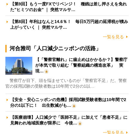
【第9回】もう一度FXでリベンジ！ 種銭は差し押さえを免れ
た”ヒミツのお金” ｜ 突然マルサ…
【第8回】年利はなんと14.6％！ 毎日5万円超の延滞税が積み
上がっていく ｜ 突然マルサ…
一覧を見る
河合雅司「人口減少ニッポンの活路」
【「警察官離れ」に歯止めはかかるか？】警察庁
が本気で取り組む「警察組織の構造改革」 実
現…
警察庁が目下、頭を悩ませているのが「警察官不足」だ。警察
官の採用試験の受験者数は10年間で2分の1以…
【安全・安心ニッポンの危機】採用試験受験者数は10年間で2
分の1以下に！ 出生数減がも…
【医療崩壊】人口減少で「医師不足」に加えて「患者不足」に
見舞われ地域医療が限界に 今後…
一覧を見る