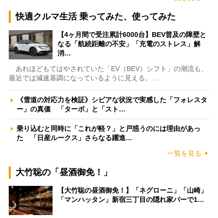
快適クルマ生活 乗ってみた、使ってみた
【4ヶ月間で受注累計6000台】BEV普及の障壁と
なる「航続距離の不安」「充電のストレス」解
消…
あれほどもてはやされていた「EV（BEV）シフト」の潮流も、
最近では減速基調になっているように見える。…
《雪道の対応力を検証》シビアな状況で実感した「フォレスタ
ー」の真価 「ターボ」と「スト…
乗り込むと同時に「これが軽？」と戸惑うのには理由があっ
た 「日産ルークス」さらなる躍進…
一覧を見る
大竹聡の「昼酒御免！」
【大竹聡の昼酒御免！】「ネグローニ」「山崎」
「マンハッタン」新宿三丁目の隠れ家バーで1…