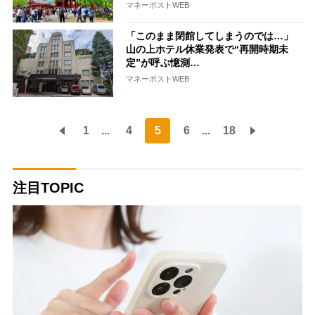
マネーポストWEB
「このまま閉館してしまうのでは…」
山の上ホテル休業発表で“再開時期未
定”が呼ぶ憶測…
マネーポストWEB
1
...
4
5
6
...
18
注目TOPIC