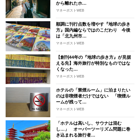
から離れたホ…
マネーポストWEB
順調に刊行点数を増やす『地球の歩き
方』国内編ならではのこだわり 今後
は「北九州市…
マネーポストWEB
【創刊44年の『地球の歩き方』が見据
える先】海外旅行が特別なものではな
くなった…
マネーポストWEB
ホテルの「禁煙ルーム」に泊まりたい
のは非喫煙者だけではない 「喫煙ル
ームが残って…
マネーポストWEB
「ホテルは高いし、サウナは混む
し…」 オーバーツーリズム問題に巻
き込まれる旅行者…