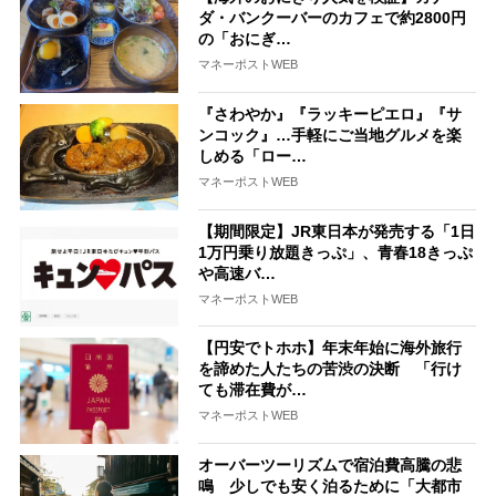
ダ・バンクーバーのカフェで約2800円
の「おにぎ…
マネーポストWEB
『さわやか』『ラッキーピエロ』『サ
ンコック』…手軽にご当地グルメを楽
しめる「ロー…
マネーポストWEB
【期間限定】JR東日本が発売する「1日
1万円乗り放題きっぷ」、青春18きっぷ
や高速バ…
マネーポストWEB
【円安でトホホ】年末年始に海外旅行
を諦めた人たちの苦渋の決断 「行け
ても滞在費が…
マネーポストWEB
オーバーツーリズムで宿泊費高騰の悲
鳴 少しでも安く泊るために「大都市