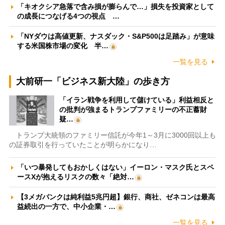
「キオクシア急落で含み損が膨らんで…」損失を投資家として
の成長につなげる4つの視点 …
「NYダウは高値更新、ナスダック・S&P500は足踏み」が意味
する米国株市場の変化 半…
一覧を見る
大前研一「ビジネス新大陸」の歩き方
「イラン戦争を利用して儲けている」利益相反と
の批判が強まるトランプファミリーの不正蓄財
疑…
トランプ大統領のファミリー信託が今年1～3月に3000回以上も
の証券取引を行っていたことが明らかになり…
「いつ暴発してもおかしくはない」イーロン・マスク氏とスペ
ースXが抱えるリスクの数々「絶対…
【3メガバンクは純利益5兆円超】銀行、商社、ゼネコンは最高
益続出の一方で、中小企業・…
一覧を見る