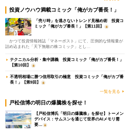
投資ノウハウ満載コミック「俺がカブ番長！」
「売り時」を逃さないトレンド見極め術 投資コ
ミック「俺がカブ番長！」【第11回】
かつて投資情報雑誌「マネーポスト」にて、圧倒的な情報量が
詰め込まれた「天下無敵の株コミック」とし…
テクニカル分析・集中講義 投資コミック「俺がカブ番長！」
【第10回】
不透明相場に勝つ信用取引の極意 投資コミック「俺がカブ番
長！」【第9回】
一覧を見る
戸松信博の明日の爆騰株を探せ！
【戸松信博氏「明日の爆騰株」を探せ】トーメン
デバイス：サムスンを通じて世界のAIメモリ需
要…