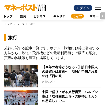
ログイン
トップ
投資
ビジネス
キャリア
ライフ
マネー
トップ
ライフ
旅行
旅行
旅行に関する記事一覧です。ホテル・旅館にお得に宿泊する
方法から、鉄道・飛行機などの最新利用術まで幅広く紹介。
実際の体験談も豊富に掲載しています。
【今年の春節どうなる？】訪日中国人
の爆買いは衰退へ 混雑が予想される
のは「西の観…
女性セブン
中国で盛り上がる旅行需要 ハルビン
市は「幼稚園児たちへの歓待とミカン
の恩返し」で…