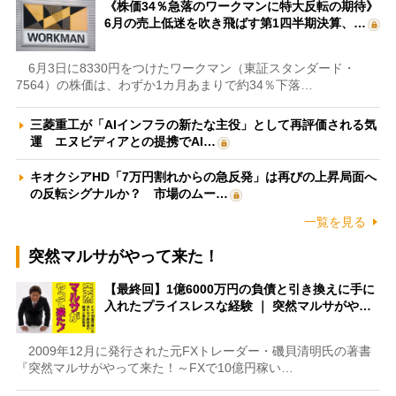
《株価34％急落のワークマンに特大反転の期待》
6月の売上低迷を吹き飛ばす第1四半期決算、…
6月3日に8330円をつけたワークマン（東証スタンダード・
7564）の株価は、わずか1カ月あまりで約34％下落…
三菱重工が「AIインフラの新たな主役」として再評価される気
運 エヌビディアとの提携でAI…
キオクシアHD「7万円割れからの急反発」は再びの上昇局面へ
の反転シグナルか？ 市場のムー…
一覧を見る
突然マルサがやって来た！
【最終回】1億6000万円の負債と引き換えに手に
入れたプライスレスな経験 ｜ 突然マルサがや…
2009年12月に発行された元FXトレーダー・磯貝清明氏の著書
『突然マルサがやって来た！～FXで10億円稼い…