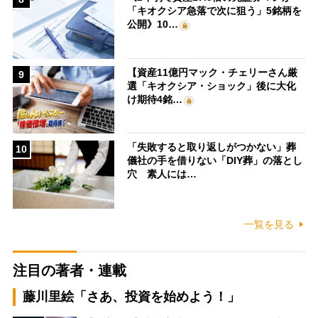
「キオクシア急落で次に狙う」5銘柄を
公開》10…
【資産11億円マック・チェリーさん厳
9
選「キオクシア・ショック」後に大化
け期待4銘…
「失敗すると取り返しがつかない」葬
10
儀社の手を借りない「DIY葬」の落とし
穴 素人には…
一覧を見る
注目の著者・連載
藤川里絵「さあ、投資を始めよう！」