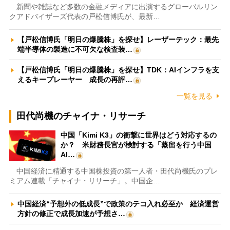
新聞や雑誌など多数の金融メディアに出演するグローバルリン
クアドバイザーズ代表の戸松信博氏が、最新…
【戸松信博氏「明日の爆騰株」を探せ】レーザーテック：最先
端半導体の製造に不可欠な検査装…
【戸松信博氏「明日の爆騰株」を探せ】TDK：AIインフラを支
えるキープレーヤー 成長の再評…
一覧を見る
田代尚機のチャイナ・リサーチ
中国「Kimi K3」の衝撃に世界はどう対応するの
か？ 米財務長官が検討する「蒸留を行う中国
AI…
中国経済に精通する中国株投資の第一人者・田代尚機氏のプレ
ミアム連載「チャイナ・リサーチ」。中国企…
中国経済“予想外の低成長”で政策のテコ入れ必至か 経済運営
方針の修正で成長加速が予想さ…