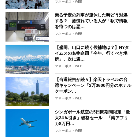
マネーポストWEB
乗る予定の列車が運休した時どう対処
する？ 旅慣れている人が「駅で情報
を待つのは悪…
マネーポストWEB
【盛岡、山口に続く候補地は？】NYタ
イムスの名物企画「今年、行くべき場
所」、次に選…
マネーポストWEB
【当選報告が続々】楽天トラベルの台
湾キャンペーン「2万3600円分のホテル
クーポン…
マネーポストWEB
シンガポール航空の5日間期間限定「最
大34％引き」破格セール 「南アフリ
カ8万円…
マネーポストWEB