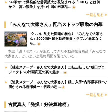
“AI革命”で爆発的な需要拡大が見込まれる「CXO」とは何
か？ 高い競争力を持つ中国の医薬品…
一覧を見る
「みんなで大家さん」配当ストップ騒動の内幕
《ついに見えた問題の核心》「みんなで大家さ
ん」2000億円超不動産投資トラブル“異常なく
ら…
本誌『週刊ポスト』が追及してきた不動産投資商品「みんなで
大家さん」がいよいよ最終局面を迎えている…
【独走スクープ・みんなで大家さん】二転三転した“成田プロ
ジェクト”の計画変更の裏で起き…
【追及スクープ・みんなで大家さん】独占入手“内部議事録”で
明かされる柳瀬健一・代表の思…
一覧を見る
古賀真人「発掘！好決算銘柄」