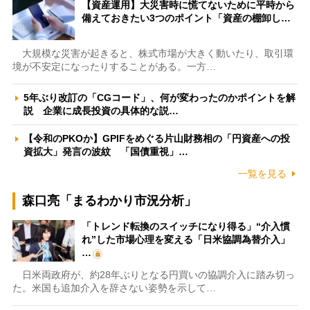
【資産運用】大災害時に慌てないために平時から
備えておきたい3つのポイント「資産の棚卸し…
大規模な災害が起きると、株式市場が大きく動いたり、取引環
境が不安定になったりすることがある。一方…
5年ぶり改訂の「CGコード」、何が変わったのかポイントを解
説 企業に成長投資の具体的な説…
【令和のPKOか】GPIFをめぐる片山財務相の「円資産への投
資拡大」発言の波紋 「国債重視」…
一覧を見る
森口亮「まるわかり市況分析」
「トレンド転換のスイッチになり得る」“介入慣
れ”した市場心理を変える「日米協調為替介入」
…
日米両政府が、約28年ぶりとなる円買いの協調介入に踏み切っ
た。米国も追加介入を辞さない姿勢を示して…