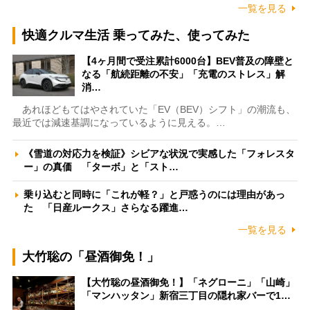
一覧を見る
快適クルマ生活 乗ってみた、使ってみた
【4ヶ月間で受注累計6000台】BEV普及の障壁と
なる「航続距離の不安」「充電のストレス」解
消…
あれほどもてはやされていた「EV（BEV）シフト」の潮流も、
最近では減速基調になっているように見える。…
《雪道の対応力を検証》シビアな状況で実感した「フォレスタ
ー」の真価 「ターボ」と「スト…
乗り込むと同時に「これが軽？」と戸惑うのには理由があっ
た 「日産ルークス」さらなる躍進…
一覧を見る
大竹聡の「昼酒御免！」
【大竹聡の昼酒御免！】「ネグローニ」「山崎」
「マンハッタン」新宿三丁目の隠れ家バーで1…