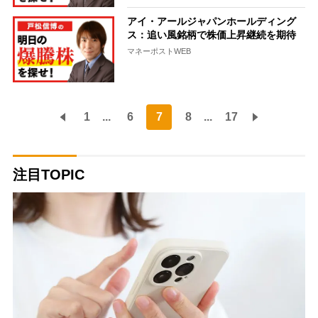
アイ・アールジャパンホールディング
ス：追い風銘柄で株価上昇継続を期待
マネーポストWEB
1
...
6
7
8
...
17
注目TOPIC