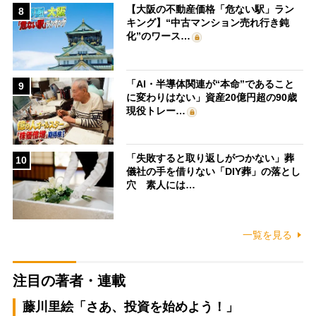
【大阪の不動産価格「危ない駅」ラン
8
キング】“中古マンション売れ行き鈍
化”のワース…
「AI・半導体関連が“本命”であること
9
に変わりはない」資産20億円超の90歳
現役トレー…
「失敗すると取り返しがつかない」葬
10
儀社の手を借りない「DIY葬」の落とし
穴 素人には…
一覧を見る
注目の著者・連載
藤川里絵「さあ、投資を始めよう！」