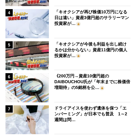
「キオクシアが再び株価10万円になる
4
日は遠い」資産3億円超のサラリーマン
投資家が…
「キオクシアが今後も利益を出し続け
5
るかは分からない」資産11億円の個人
投資家が…
《200万円→資産10億円超の
6
DAIBOUCHOU氏が「年末までに株価倍
増期待」の5銘柄を公…
ドライアイスを使わず遺体を保つ「エ
7
ンバーミング」が日本でも普及 1～2
週間は問…