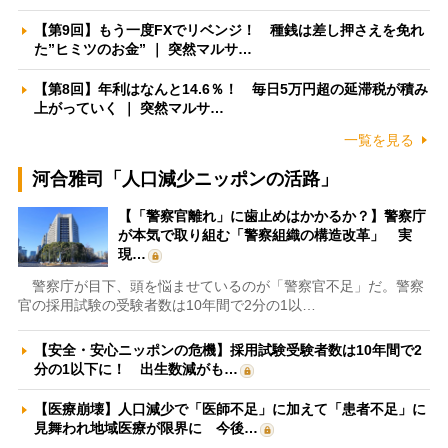
【第9回】もう一度FXでリベンジ！ 種銭は差し押さえを免れ
た”ヒミツのお金” ｜ 突然マルサ…
【第8回】年利はなんと14.6％！ 毎日5万円超の延滞税が積み
上がっていく ｜ 突然マルサ…
一覧を見る
河合雅司「人口減少ニッポンの活路」
【「警察官離れ」に歯止めはかかるか？】警察庁
が本気で取り組む「警察組織の構造改革」 実
現…
警察庁が目下、頭を悩ませているのが「警察官不足」だ。警察
官の採用試験の受験者数は10年間で2分の1以…
【安全・安心ニッポンの危機】採用試験受験者数は10年間で2
分の1以下に！ 出生数減がも…
【医療崩壊】人口減少で「医師不足」に加えて「患者不足」に
見舞われ地域医療が限界に 今後…