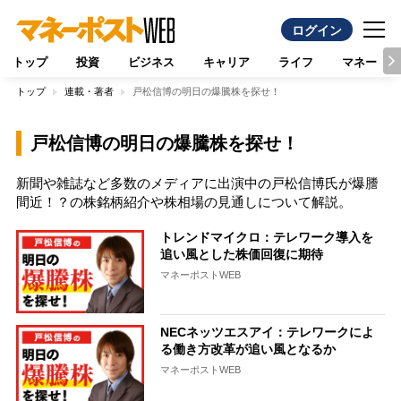
ログイン
トップ
投資
ビジネス
キャリア
ライフ
マネー
トップ
連載・著者
戸松信博の明日の爆騰株を探せ！
戸松信博の明日の爆騰株を探せ！
新聞や雑誌など多数のメディアに出演中の戸松信博氏が爆謄
間近！？の株銘柄紹介や株相場の見通しについて解説。
トレンドマイクロ：テレワーク導入を
追い風とした株価回復に期待
マネーポストWEB
NECネッツエスアイ：テレワークによ
る働き方改革が追い風となるか
マネーポストWEB