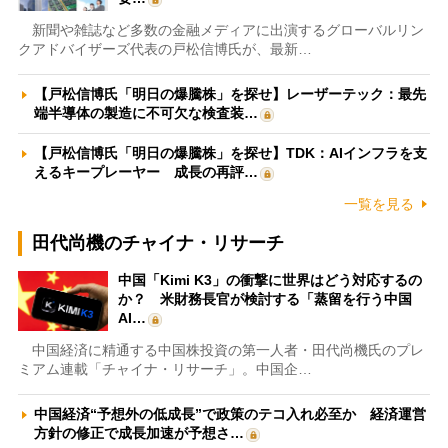
新聞や雑誌など多数の金融メディアに出演するグローバルリン
クアドバイザーズ代表の戸松信博氏が、最新…
【戸松信博氏「明日の爆騰株」を探せ】レーザーテック：最先
端半導体の製造に不可欠な検査装…
【戸松信博氏「明日の爆騰株」を探せ】TDK：AIインフラを支
えるキープレーヤー 成長の再評…
一覧を見る
田代尚機のチャイナ・リサーチ
中国「Kimi K3」の衝撃に世界はどう対応するの
か？ 米財務長官が検討する「蒸留を行う中国
AI…
中国経済に精通する中国株投資の第一人者・田代尚機氏のプレ
ミアム連載「チャイナ・リサーチ」。中国企…
中国経済“予想外の低成長”で政策のテコ入れ必至か 経済運営
方針の修正で成長加速が予想さ…