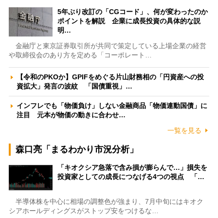
5年ぶり改訂の「CGコード」、何が変わったのか
ポイントを解説 企業に成長投資の具体的な説
明…
金融庁と東京証券取引所が共同で策定している上場企業の経営
や取締役会のあり方を定める「コーポレート…
【令和のPKOか】GPIFをめぐる片山財務相の「円資産への投
資拡大」発言の波紋 「国債重視」…
インフレでも「物価負け」しない金融商品「物価連動国債」に
注目 元本が物価の動きに合わせ…
一覧を見る
森口亮「まるわかり市況分析」
「キオクシア急落で含み損が膨らんで…」損失を
投資家としての成長につなげる4つの視点 「…
半導体株を中心に相場の調整色が強まり、7月中旬にはキオク
シアホールディングスがストップ安をつけるな…