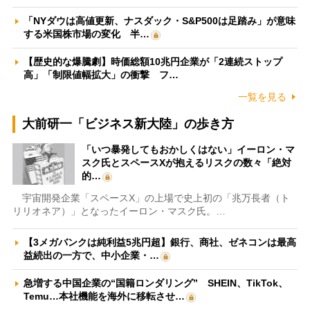
「NYダウは高値更新、ナスダック・S&P500は足踏み」が意味
する米国株市場の変化 半…
【歴史的な爆騰劇】時価総額10兆円企業が「2連続ストップ
高」「制限値幅拡大」の衝撃 フ…
一覧を見る
大前研一「ビジネス新大陸」の歩き方
「いつ暴発してもおかしくはない」イーロン・マ
スク氏とスペースXが抱えるリスクの数々「絶対
的…
宇宙開発企業「スペースX」の上場で史上初の「兆万長者（ト
リリオネア）」となったイーロン・マスク氏。…
【3メガバンクは純利益5兆円超】銀行、商社、ゼネコンは最高
益続出の一方で、中小企業・…
急増する中国企業の“国籍ロンダリング” SHEIN、TikTok、
Temu…本社機能を海外に移転させ…