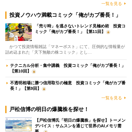
一覧を見る
投資ノウハウ満載コミック「俺がカブ番長！」
「売り時」を逃さないトレンド見極め術 投資コ
ミック「俺がカブ番長！」【第11回】
かつて投資情報雑誌「マネーポスト」にて、圧倒的な情報量が
詰め込まれた「天下無敵の株コミック」とし…
テクニカル分析・集中講義 投資コミック「俺がカブ番長！」
【第10回】
不透明相場に勝つ信用取引の極意 投資コミック「俺がカブ番
長！」【第9回】
一覧を見る
戸松信博の明日の爆騰株を探せ！
【戸松信博氏「明日の爆騰株」を探せ】トーメン
デバイス：サムスンを通じて世界のAIメモリ需
要…