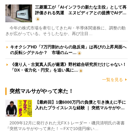
三菱重工が「AIインフラの新たな主役」として再
評価される気運 エヌビディアとの提携でAIデ…
今年の株式市場を牽引してきたAI・半導体関連株に、調整の動
きが広がっている。そうしたなか、再び注目…
キオクシアHD「7万円割れからの急反発」は再びの上昇局面へ
の反転シグナルか？ 市場のムー…
《億り人・古賀真人氏が厳選》野村総合研究所だけじゃない！
「DX・省力化・円安」を追い風に…
一覧を見る
突然マルサがやって来た！
【最終回】1億6000万円の負債と引き換えに手に
入れたプライスレスな経験 ｜ 突然マルサがや…
2009年12月に発行された元FXトレーダー・磯貝清明氏の著書
『突然マルサがやって来た！～FXで10億円稼い…