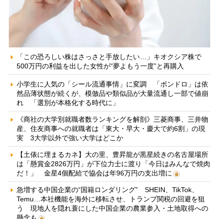
「この恐ろしい株はさっさと手放したい…」キオクシア株で
500万円の利益を出した女性が“夢よもう一度”と再購入
小学生に人気の「シール流通事情」に変調 「ボンドロ」は依
然品薄状態が続くが、模倣品や類似品が大量流通し一部で値崩
れ 「選別が本格化する時代に」
《商社の大学別就職者数ランキングを解剖》三菱商事、三井物
産、住友商事への就職者は「東大・早大・慶大で約6割」の現
実 3大学以外で強い大学はどこか
【土俵に埋まるカネ】大の里、豊昇龍が黒星続きの名古屋場所
は「懸賞金2826万円」が下位力士に渡り「今日はみんなで焼肉
だ！」 金星4個配給で協会は年96万円の支出増に
急増する中国企業の“国籍ロンダリング” SHEIN、TikTok、
Temu…本社機能を海外に移転させ、トランプ関税の回避を狙
う 現地人を隠れ蓑にした中国企業の農業参入・土地取得への
懸念も