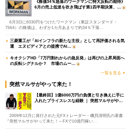
《株価34％急落のワークマンに特大反転の期待》
6月の売上低迷を吹き飛ばす第1四半期決算、…
6月3日に8330円をつけたワークマン（東証スタンダード・
7564）の株価は、わずか1カ月あまりで約34％下落…
三菱重工が「AIインフラの新たな主役」として再評価される気
運 エヌビディアとの提携でAI…
キオクシアHD「7万円割れからの急反発」は再びの上昇局面へ
の反転シグナルか？ 市場のムー…
一覧を見る
突然マルサがやって来た！
【最終回】1億6000万円の負債と引き換えに手に
入れたプライスレスな経験 ｜ 突然マルサがや…
2009年12月に発行された元FXトレーダー・磯貝清明氏の著書
『突然マルサがやって来た！～FXで10億円稼い…