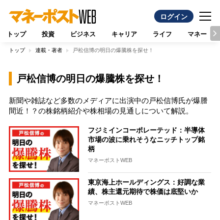
ログイン
トップ
投資
ビジネス
キャリア
ライフ
マネー
トップ
連載・著者
戸松信博の明日の爆騰株を探せ！
戸松信博の明日の爆騰株を探せ！
新聞や雑誌など多数のメディアに出演中の戸松信博氏が爆謄
間近！？の株銘柄紹介や株相場の見通しについて解説。
フジミインコーポレーテッド：半導体
市場の波に乗れそうなニッチトップ銘
柄
マネーポストWEB
東京海上ホールディングス：好調な業
績、株主還元期待で株価は底堅いか
マネーポストWEB