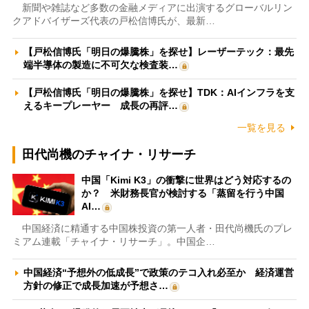
新聞や雑誌など多数の金融メディアに出演するグローバルリン
クアドバイザーズ代表の戸松信博氏が、最新…
【戸松信博氏「明日の爆騰株」を探せ】レーザーテック：最先
端半導体の製造に不可欠な検査装…
【戸松信博氏「明日の爆騰株」を探せ】TDK：AIインフラを支
えるキープレーヤー 成長の再評…
一覧を見る
田代尚機のチャイナ・リサーチ
中国「Kimi K3」の衝撃に世界はどう対応するの
か？ 米財務長官が検討する「蒸留を行う中国
AI…
中国経済に精通する中国株投資の第一人者・田代尚機氏のプレ
ミアム連載「チャイナ・リサーチ」。中国企…
中国経済“予想外の低成長”で政策のテコ入れ必至か 経済運営
方針の修正で成長加速が予想さ…