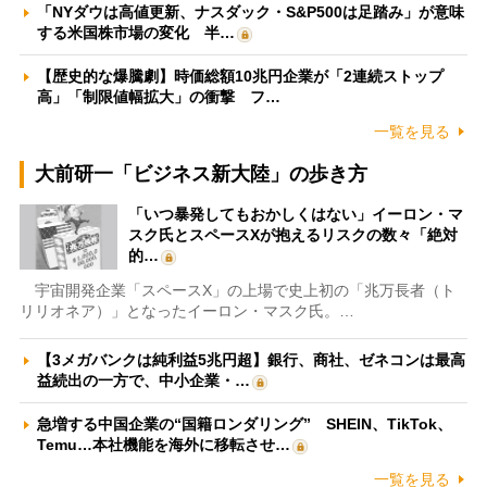
「NYダウは高値更新、ナスダック・S&P500は足踏み」が意味
する米国株市場の変化 半…
【歴史的な爆騰劇】時価総額10兆円企業が「2連続ストップ
高」「制限値幅拡大」の衝撃 フ…
一覧を見る
大前研一「ビジネス新大陸」の歩き方
「いつ暴発してもおかしくはない」イーロン・マ
スク氏とスペースXが抱えるリスクの数々「絶対
的…
宇宙開発企業「スペースX」の上場で史上初の「兆万長者（ト
リリオネア）」となったイーロン・マスク氏。…
【3メガバンクは純利益5兆円超】銀行、商社、ゼネコンは最高
益続出の一方で、中小企業・…
急増する中国企業の“国籍ロンダリング” SHEIN、TikTok、
Temu…本社機能を海外に移転させ…
一覧を見る