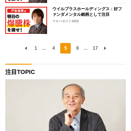
ウイルプラスホールディングス：好フ
ァンダメンタル銘柄として注目
マネーポストWEB
1
...
4
5
6
...
17
注目TOPIC