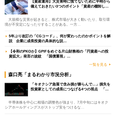
【資産運用】大災害時に慌てないために平時から
備えておきたい3つのポイント「資産の棚卸し…
大規模な災害が起きると、株式市場が大きく動いたり、取引環
境が不安定になったりすることがある。一方…
5年ぶり改訂の「CGコード」、何が変わったのかポイントを解
説 企業に成長投資の具体的な説…
【令和のPKOか】GPIFをめぐる片山財務相の「円資産への投
資拡大」発言の波紋 「国債重視」…
一覧を見る
森口亮「まるわかり市況分析」
「キオクシア急落で含み損が膨らんで…」損失を
投資家としての成長につなげる4つの視点 「…
半導体株を中心に相場の調整色が強まり、7月中旬にはキオク
シアホールディングスがストップ安をつけるな…