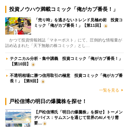
投資ノウハウ満載コミック「俺がカブ番長！」
「売り時」を逃さないトレンド見極め術 投資コ
ミック「俺がカブ番長！」【第11回】
かつて投資情報雑誌「マネーポスト」にて、圧倒的な情報量が
詰め込まれた「天下無敵の株コミック」とし…
テクニカル分析・集中講義 投資コミック「俺がカブ番長！」
【第10回】
不透明相場に勝つ信用取引の極意 投資コミック「俺がカブ番
長！」【第9回】
一覧を見る
戸松信博の明日の爆騰株を探せ！
【戸松信博氏「明日の爆騰株」を探せ】トーメン
デバイス：サムスンを通じて世界のAIメモリ需
要…