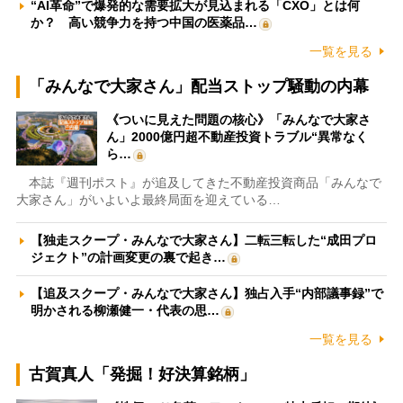
“AI革命”で爆発的な需要拡大が見込まれる「CXO」とは何
か？ 高い競争力を持つ中国の医薬品…
一覧を見る
「みんなで大家さん」配当ストップ騒動の内幕
《ついに見えた問題の核心》「みんなで大家さ
ん」2000億円超不動産投資トラブル“異常なく
ら…
本誌『週刊ポスト』が追及してきた不動産投資商品「みんなで
大家さん」がいよいよ最終局面を迎えている…
【独走スクープ・みんなで大家さん】二転三転した“成田プロ
ジェクト”の計画変更の裏で起き…
【追及スクープ・みんなで大家さん】独占入手“内部議事録”で
明かされる柳瀬健一・代表の思…
一覧を見る
古賀真人「発掘！好決算銘柄」