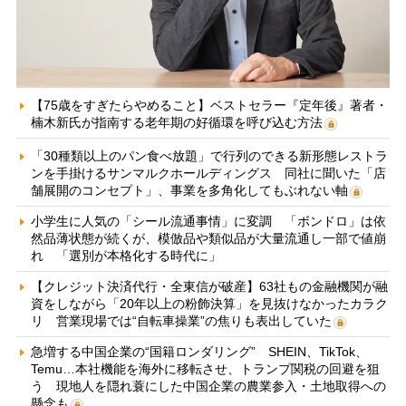
【75歳をすぎたらやめること】ベストセラー『定年後』著者・
楠木新氏が指南する老年期の好循環を呼び込む方法
「30種類以上のパン食べ放題」で行列のできる新形態レストラ
ンを手掛けるサンマルクホールディングス 同社に聞いた「店
舗展開のコンセプト」、事業を多角化してもぶれない軸
小学生に人気の「シール流通事情」に変調 「ボンドロ」は依
然品薄状態が続くが、模倣品や類似品が大量流通し一部で値崩
れ 「選別が本格化する時代に」
【クレジット決済代行・全東信が破産】63社もの金融機関が融
資をしながら「20年以上の粉飾決算」を見抜けなかったカラク
リ 営業現場では“自転車操業”の焦りも表出していた
急増する中国企業の“国籍ロンダリング” SHEIN、TikTok、
Temu…本社機能を海外に移転させ、トランプ関税の回避を狙
う 現地人を隠れ蓑にした中国企業の農業参入・土地取得への
懸念も