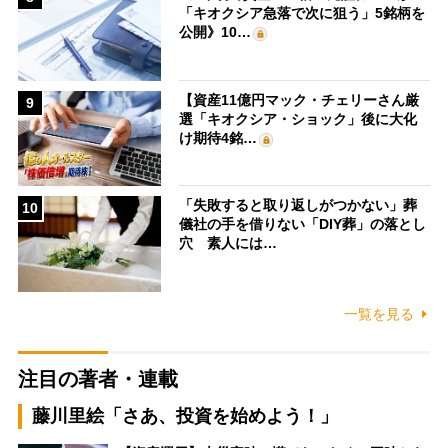
「キオクシア急落で次に狙う」5銘柄を
公開》10…
【資産11億円マック・チェリーさん厳
9
選「キオクシア・ショック」後に大化
け期待4銘…
「失敗すると取り返しがつかない」葬
10
儀社の手を借りない「DIY葬」の落とし
穴 素人には…
一覧を見る
注目の著者・連載
藤川里絵「さあ、投資を始めよう！」