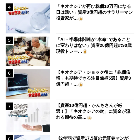
「キオクシアが再び株価10万円になる
4
日は遠い」資産3億円超のサラリーマン
投資家が…
「AI・半導体関連が“本命”であること
5
に変わりはない」資産20億円超の90歳
現役トレー…
【キオクシア・ショック後に「株価倍
6
増」も期待できる注目銘柄5選】資産3
億円超・…
【資産10億円超・かんちさんが厳
7
選！】「キオクシアの次」に資金が流
れる期待の高…
《2年弱で資産17.5倍の元証券マンが
8