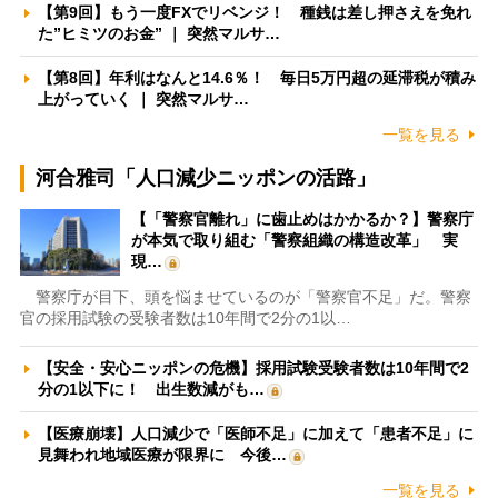
【第9回】もう一度FXでリベンジ！ 種銭は差し押さえを免れ
た”ヒミツのお金” ｜ 突然マルサ…
【第8回】年利はなんと14.6％！ 毎日5万円超の延滞税が積み
上がっていく ｜ 突然マルサ…
一覧を見る
河合雅司「人口減少ニッポンの活路」
【「警察官離れ」に歯止めはかかるか？】警察庁
が本気で取り組む「警察組織の構造改革」 実
現…
警察庁が目下、頭を悩ませているのが「警察官不足」だ。警察
官の採用試験の受験者数は10年間で2分の1以…
【安全・安心ニッポンの危機】採用試験受験者数は10年間で2
分の1以下に！ 出生数減がも…
【医療崩壊】人口減少で「医師不足」に加えて「患者不足」に
見舞われ地域医療が限界に 今後…
一覧を見る