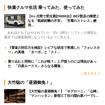
快適クルマ生活 乗ってみた、使ってみた
【4ヶ月間で受注累計6000台】BEV普及の障壁と
なる「航続距離の不安」「充電のストレス」解
消…
あれほどもてはやされていた「EV（BEV）シフト」の潮流も、
最近では減速基調になっているように見える。…
《雪道の対応力を検証》シビアな状況で実感した「フォレスタ
ー」の真価 「ターボ」と「スト…
乗り込むと同時に「これが軽？」と戸惑うのには理由があっ
た 「日産ルークス」さらなる躍進…
一覧を見る
大竹聡の「昼酒御免！」
【大竹聡の昼酒御免！】「ネグローニ」「山崎」
「マンハッタン」新宿三丁目の隠れ家バーで1…