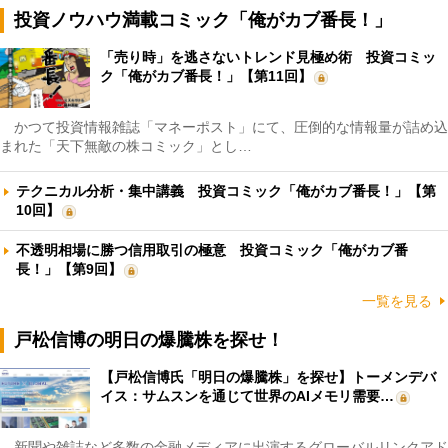
投資ノウハウ満載コミック「俺がカブ番長！」
「売り時」を逃さないトレンド見極め術 投資コミッ
ク「俺がカブ番長！」【第11回】
かつて投資情報雑誌「マネーポスト」にて、圧倒的な情報量が詰め込
まれた「天下無敵の株コミック」とし…
テクニカル分析・集中講義 投資コミック「俺がカブ番長！」【第
10回】
不透明相場に勝つ信用取引の極意 投資コミック「俺がカブ番
長！」【第9回】
一覧を見る
戸松信博の明日の爆騰株を探せ！
【戸松信博氏「明日の爆騰株」を探せ】トーメンデバ
イス：サムスンを通じて世界のAIメモリ需要…
新聞や雑誌など多数の金融メディアに出演するグローバルリンクアド