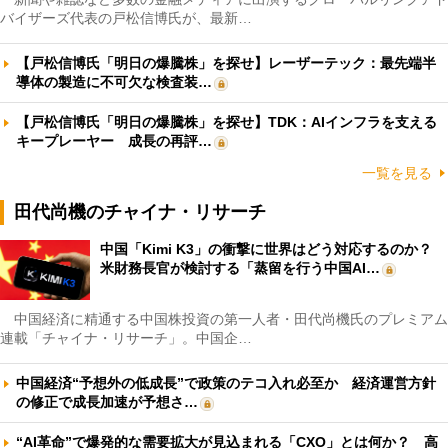
バイザーズ代表の戸松信博氏が、最新…
【戸松信博氏「明日の爆騰株」を探せ】レーザーテック：最先端半
導体の製造に不可欠な検査装…
【戸松信博氏「明日の爆騰株」を探せ】TDK：AIインフラを支える
キープレーヤー 成長の再評…
一覧を見る
田代尚機のチャイナ・リサーチ
中国「Kimi K3」の衝撃に世界はどう対応するのか？
米財務長官が検討する「蒸留を行う中国AI…
中国経済に精通する中国株投資の第一人者・田代尚機氏のプレミアム
連載「チャイナ・リサーチ」。中国企…
中国経済“予想外の低成長”で政策のテコ入れ必至か 経済運営方針
の修正で成長加速が予想さ…
“AI革命”で爆発的な需要拡大が見込まれる「CXO」とは何か？ 高