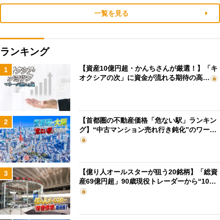
一覧を見る
ランキング
【資産10億円超・かんちさんが厳選！】「キ
1
オクシアの次」に資金が流れる期待の高…
【首都圏の不動産価格「危ない駅」ランキン
2
グ】“中古マンション売れ行き鈍化”のワー…
【億り人オールスターが狙う20銘柄】「総資
3
産69億円超」90歳現役トレーダーから“10…