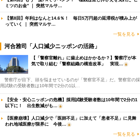
ミツのお金” ｜ 突然マルサ…
【第8回】年利はなんと14.6％！ 毎日5万円超の延滞税が積み上が
っていく ｜ 突然マルサ…
一覧を見る
河合雅司「人口減少ニッポンの活路」
【「警察官離れ」に歯止めはかかるか？】警察庁が本
気で取り組む「警察組織の構造改革」 実現…
警察庁が目下、頭を悩ませているのが「警察官不足」だ。警察官の採
用試験の受験者数は10年間で2分の1以…
【安全・安心ニッポンの危機】採用試験受験者数は10年間で2分の1
以下に！ 出生数減がも…
【医療崩壊】人口減少で「医師不足」に加えて「患者不足」に見舞
われ地域医療が限界に 今後…
一覧を見る