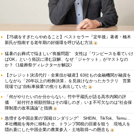
【75歳をすぎたらやめること】ベストセラー『定年後』著者・楠木
新氏が指南する老年期の好循環を呼び込む方法
猛暑のお葬式で悩ましい“喪服問題” 女性は「ワンピースを着ていけ
ばOK」という俗説に潜む誤解、なぜ「ジャケット」がマストなの
か？《1級葬祭ディレクターが解説》
【クレジット決済代行・全東信が破産】63社もの金融機関が融資を
しながら「20年以上の粉飾決算」を見抜けなかったカラクリ 営業
現場では“自転車操業”の焦りも表出していた
「何がやりたいのか分からない」竹中平蔵氏が語る高市内閣の評
価 「給付付き税額控除はその場しのぎ」いま不可欠なのは“社会保
障制度の改革議論”と指摘
急増する中国企業の“国籍ロンダリング” SHEIN、TikTok、Temu…
本社機能を海外に移転させ、トランプ関税の回避を狙う 現地人を
隠れ蓑にした中国企業の農業参入・土地取得への懸念も