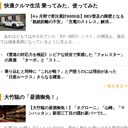
快適クルマ生活 乗ってみた、使ってみた
【4ヶ月間で受注累計6000台】BEV普及の障壁となる
「航続距離の不安」「充電のストレス」解消…
あれほどもてはやされていた「EV（BEV）シフト」の潮流も、最近
では減速基調になっているように見える。…
《雪道の対応力を検証》シビアな状況で実感した「フォレスター」
の真価 「ターボ」と「スト…
乗り込むと同時に「これが軽？」と戸惑うのには理由があった
「日産ルークス」さらなる躍進…
一覧を見る
大竹聡の「昼酒御免！」
【大竹聡の昼酒御免！】「ネグローニ」「山崎」「マ
ンハッタン」新宿三丁目の隠れ家バーで1…
お酒はいつ飲んでもいいものだが、昼から飲むお酒にはまた格別の味