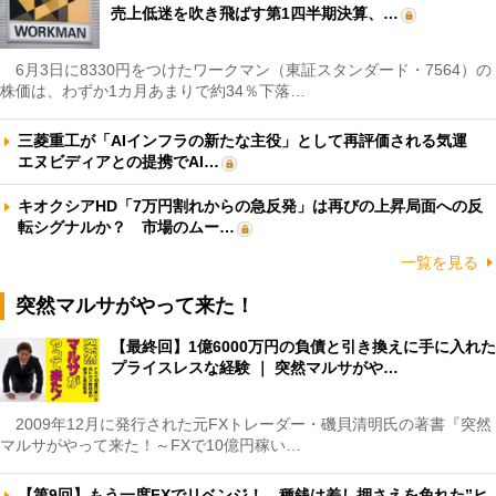
売上低迷を吹き飛ばす第1四半期決算、…
6月3日に8330円をつけたワークマン（東証スタンダード・7564）の
株価は、わずか1カ月あまりで約34％下落…
三菱重工が「AIインフラの新たな主役」として再評価される気運
エヌビディアとの提携でAI…
キオクシアHD「7万円割れからの急反発」は再びの上昇局面への反
転シグナルか？ 市場のムー…
一覧を見る
突然マルサがやって来た！
【最終回】1億6000万円の負債と引き換えに手に入れた
プライスレスな経験 ｜ 突然マルサがや…
2009年12月に発行された元FXトレーダー・磯貝清明氏の著書『突然
マルサがやって来た！～FXで10億円稼い…
【第9回】もう一度FXでリベンジ！ 種銭は差し押さえを免れた”ヒ