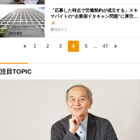
「応募した時点で労働契約が成立する」スキ
マバイトの“企業側ドタキャン問題”に厚労…
週刊ポスト
1
2
3
4
5
...
47
注目TOPIC