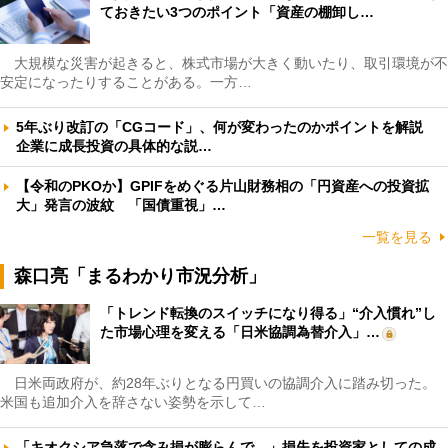
ておきたい3つのポイント「資産の棚卸し…
大規模な災害が起きると、株式市場が大きく動いたり、取引環境が不
安定になったりすることがある。一方…
5年ぶり改訂の「CGコード」、何が変わったのかポイントを解説
企業に成長投資の具体的な説…
【令和のPKOか】GPIFをめぐる片山財務相の「円資産への投資拡
大」発言の波紋 「国債重視」…
一覧を見る
森口亮「まるわかり市況分析」
「トレンド転換のスイッチになり得る」“介入慣れ”し
た市場心理を変える「日米協調為替介入」…
日米両政府が、約28年ぶりとなる円買いの協調介入に踏み切った。
米国も追加介入を辞さない姿勢を示して…
「キオクシア急落で含み損が膨らんで…」損失を投資家としての成