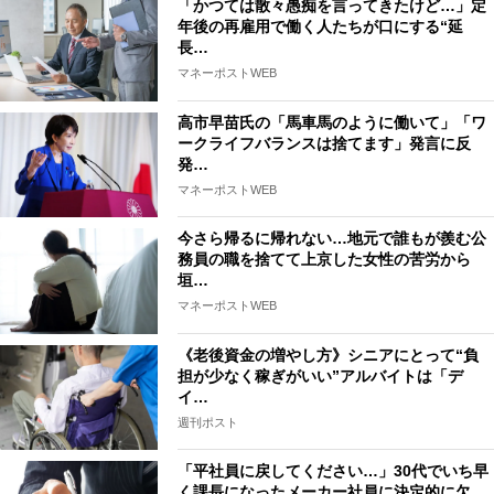
「かつては散々愚痴を言ってきたけど…」定
年後の再雇用で働く人たちが口にする“延
長…
マネーポストWEB
高市早苗氏の「馬車馬のように働いて」「ワ
ークライフバランスは捨てます」発言に反
発…
マネーポストWEB
今さら帰るに帰れない…地元で誰もが羨む公
務員の職を捨てて上京した女性の苦労から
垣…
マネーポストWEB
《老後資金の増やし方》シニアにとって“負
担が少なく稼ぎがいい”アルバイトは「デ
イ…
週刊ポスト
「平社員に戻してください…」30代でいち早
く課長になったメーカー社員に決定的に欠…