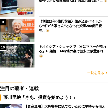
期待できる注目銘柄5選】資産3億円超・…
《利益は年5億円前後》住み込みバイトか
9
ら“ギガ大家さん”となった資産200億円税
理…
キオクシア・ショックで「次にマネーが流れ
10
る」16銘柄 AI相場の裏で割安に放置され…
一覧を見る
注目の著者・連載
藤川里絵「さあ、投資を始めよう！」
【資産運用】大災害時に慌てないために平時から備え