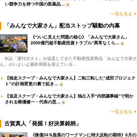
い競争力を持つ中国の医薬品…
一覧を見る
「みんなで大家さん」配当ストップ騒動の内幕
《ついに見えた問題の核心》「みんなで大家さん」
2000億円超不動産投資トラブル“異常なくら…
本誌『週刊ポスト』が追及してきた不動産投資商品「みんなで大家さ
ん」がいよいよ最終局面を迎えている…
【独走スクープ・みんなで大家さん】二転三転した“成田プロジェク
ト”の計画変更の裏で起き…
【追及スクープ・みんなで大家さん】独占入手“内部議事録”で明か
される柳瀬健一・代表の思…
一覧を見る
古賀真人「発掘！好決算銘柄」
《株価34％急落のワークマンに特大反転の期待》6月の