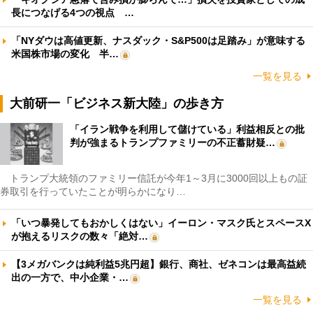
長につなげる4つの視点 …
「NYダウは高値更新、ナスダック・S&P500は足踏み」が意味する
米国株市場の変化 半…
一覧を見る
大前研一「ビジネス新大陸」の歩き方
「イラン戦争を利用して儲けている」利益相反との批
判が強まるトランプファミリーの不正蓄財疑…
トランプ大統領のファミリー信託が今年1～3月に3000回以上もの証
券取引を行っていたことが明らかになり…
「いつ暴発してもおかしくはない」イーロン・マスク氏とスペースX
が抱えるリスクの数々「絶対…
【3メガバンクは純利益5兆円超】銀行、商社、ゼネコンは最高益続
出の一方で、中小企業・…
一覧を見る