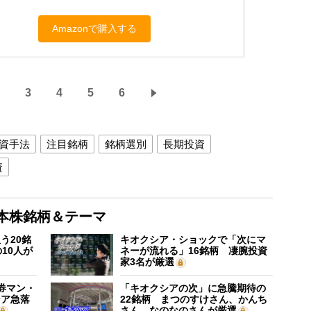
Amazonで購入する
3
4
5
6
資手法
注目銘柄
銘柄選別
長期投資
資
本株銘柄＆テーマ
う20銘
キオクシア・ショックで「次にマ
10人が
ネーが流れる」16銘柄 凄腕投資
家3名が厳選
証券マン・
「キオクシアの次」に急騰期待の
シア急落
22銘柄 まつのすけさん、かんち
さん、なのなのさんが厳選