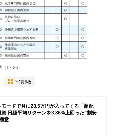
（1～26）
写真5枚
モードで月に23.5万円が入ってくる「超配
資 日経平均リターンを3.86%上回った“割安
極意