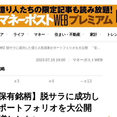
ア
ライフ
マネー
住まい・不動産
家計
トレ
【これが私の永久保有銘柄】脱サラに成功した億り人投資家がポートフォリオを大公開 「安くなれば買い増ししたい」
2023.07.19 19:00
マネーポストWEB
戦略
3
4
13
＃
＃
～
＃
保有銘柄】脱サラに成功し
がポートフォリオを大公開