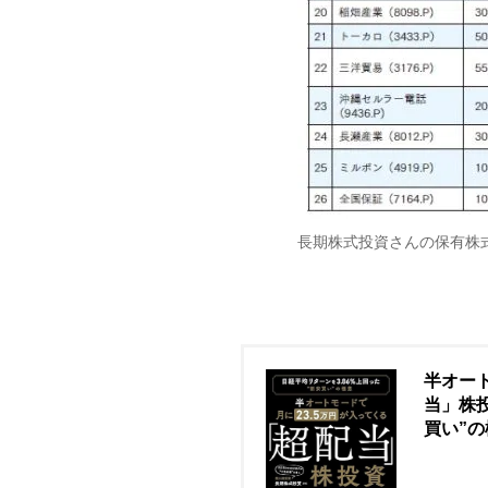
長期株式投資さんの保有株式
半オート
当」株投
買い”の