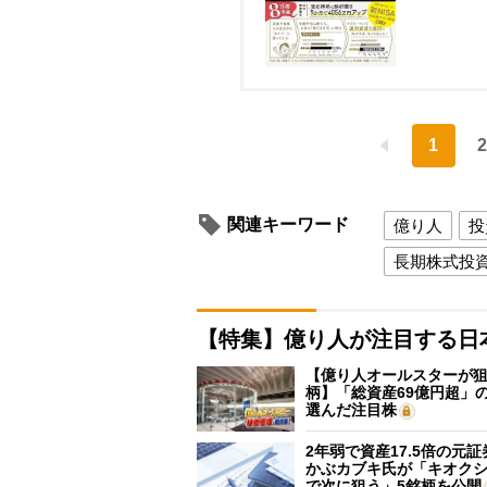
1
2
関連キーワード
億り人
投
長期株式投
【特集】億り人が注目する日
【億り人オールスターが狙
柄】「総資産69億円超」の
選んだ注目株
2年弱で資産17.5倍の元
かぶカブキ氏が「キオク
で次に狙う」5銘柄を公開