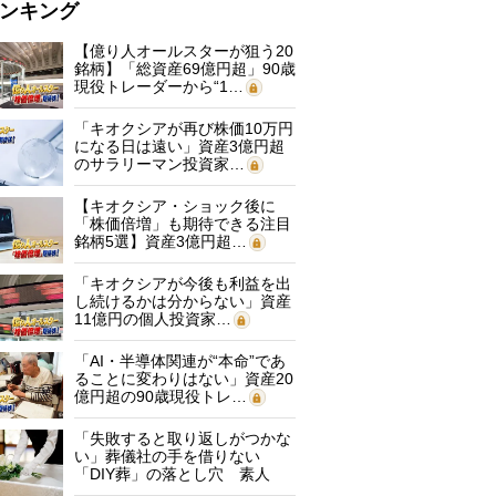
ンキング
【億り人オールスターが狙う20
銘柄】「総資産69億円超」90歳
現役トレーダーから“1…
「キオクシアが再び株価10万円
になる日は遠い」資産3億円超
のサラリーマン投資家…
【キオクシア・ショック後に
「株価倍増」も期待できる注目
銘柄5選】資産3億円超…
「キオクシアが今後も利益を出
し続けるかは分からない」資産
11億円の個人投資家…
「AI・半導体関連が“本命”であ
ることに変わりはない」資産20
億円超の90歳現役トレ…
「失敗すると取り返しがつかな
い」葬儀社の手を借りない
「DIY葬」の落とし穴 素人
に…