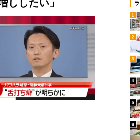
増ししたい」
ラ
1
2
3
4
5
6