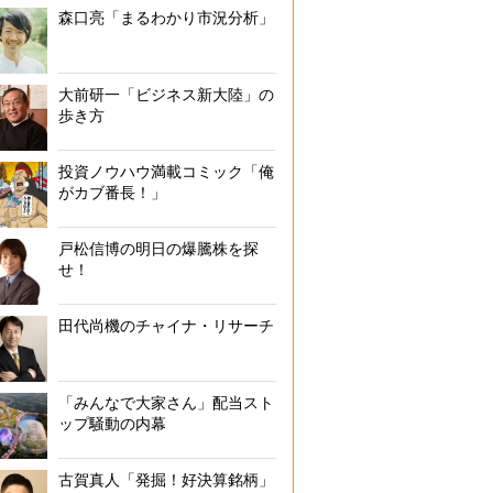
森口亮「まるわかり市況分析」
大前研一「ビジネス新大陸」の
歩き方
投資ノウハウ満載コミック「俺
がカブ番長！」
戸松信博の明日の爆騰株を探
せ！
田代尚機のチャイナ・リサーチ
「みんなで大家さん」配当スト
ップ騒動の内幕
古賀真人「発掘！好決算銘柄」