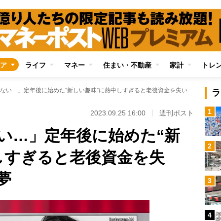
ア
ライフ
マネー
住まい・不動産
家計
トレ
「物欲が止まらない…」定年後に始めた“新しい趣味”に熱中しすぎると老後資金を失い“家庭崩壊”の悪夢
ラ
1
2023.09.25 16:00
週刊ポスト
い…」定年後に始めた“新
2
しすぎると老後資金を失
夢
3
4