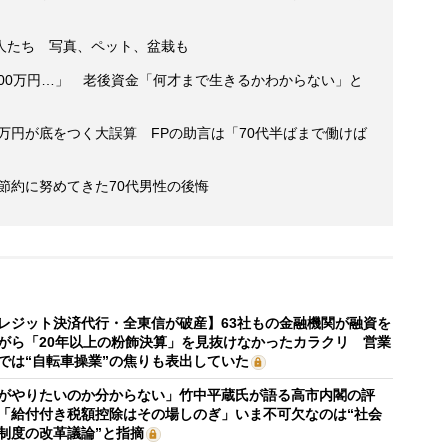
人たち 写真、ペット、盆栽も
800万円…」 老後資金「何才まで生きるかわからない」と
0万円が底をつく大誤算 FPの助言は「70代半ばまで働けば
後節約に努めてきた70代男性の後悔
レジット決済代行・全東信が破産】63社もの金融機関が融資を
がら「20年以上の粉飾決算」を見抜けなかったカラクリ 営業
では“自転車操業”の焦りも表出していた
がやりたいのか分からない」竹中平蔵氏が語る高市内閣の評
「給付付き税額控除はその場しのぎ」いま不可欠なのは“社会
制度の改革議論”と指摘