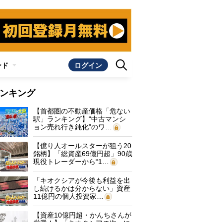
ンド
ログイン
ンキング
【首都圏の不動産価格「危ない
駅」ランキング】“中古マンシ
ョン売れ行き鈍化”のワ…
【億り人オールスターが狙う20
銘柄】「総資産69億円超」90歳
現役トレーダーから“1…
「キオクシアが今後も利益を出
し続けるかは分からない」資産
11億円の個人投資家…
【資産10億円超・かんちさんが