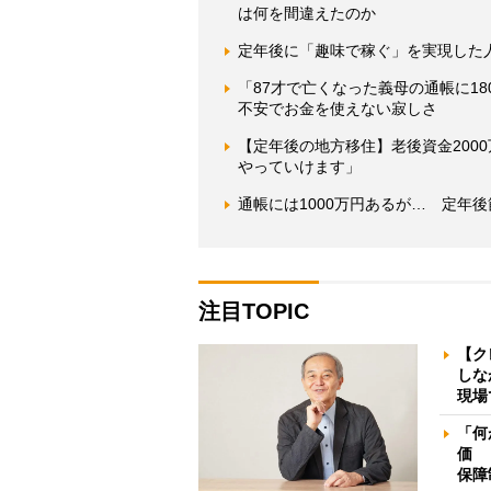
は何を間違えたのか
定年後に「趣味で稼ぐ」を実現した
「87才で亡くなった義母の通帳に1
不安でお金を使えない寂しさ
【定年後の地方移住】老後資金200
やっていけます」
通帳には1000万円あるが… 定年
注目TOPIC
【ク
しな
現場
「何
価 
保障