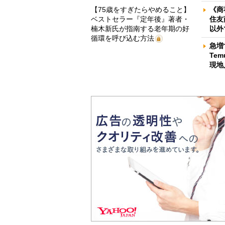
【75歳をすぎたらやめること】
《商
ベストセラー『定年後』著者・
住友
楠木新氏が指南する老年期の好
以外
循環を呼び込む方法
急増
Te
現地