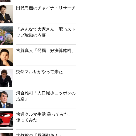
田代尚機のチャイナ・リサーチ
「みんなで大家さん」配当スト
ップ騒動の内幕
古賀真人「発掘！好決算銘柄」
突然マルサがやって来た！
河合雅司「人口減少ニッポンの
活路」
快適クルマ生活 乗ってみた、
使ってみた
大竹聡の「昼酒御免！」