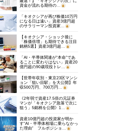
厳選！】「キオクシアの次」に
資金が流れる期待の…
「キオクシアが再び株価10万円
になる日は遠い」資産3億円超
のサラリーマン投資家…
【キオクシア・ショック後に
「株価倍増」も期待できる注目
銘柄5選】資産3億円超…
「AI・半導体関連が“本命”であ
ることに変わりはない」資産20
億円超の90歳現役トレ…
【世帯年収別・東京23区マンシ
ョン「狙い目駅」を大公開】年
収500万円、700万円…
《2年弱で資産17.5倍の元証券
マンが「キオクシア急落で次に
狙う」5銘柄を公開》1…
資産10億円超の投資家が明か
す“AI・半導体相場に乗らなかっ
た理由” フルポジショ…