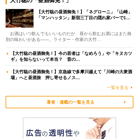
大竹聡の「昼酒御免！」
【大竹聡の昼酒御免！】「ネグローニ」「山崎」
「マンハッタン」新宿三丁目の隠れ家バーで1…
お酒はいつ飲んでもいいものだが、昼から飲むお酒にはまた格
別の味わいがある――。ライター・作家の大竹…
【大竹聡の昼酒御免！】今の若者は「なめろう」や「キヌカツ
ギ」を知らないって本当？ 昔の…
【大竹聡の昼酒御免！】京急線で多摩川越えて「川崎の大衆酒
場」へと昼酒旅 押し寄せるノス…
一覧を見る
著者・連載の一覧を見る