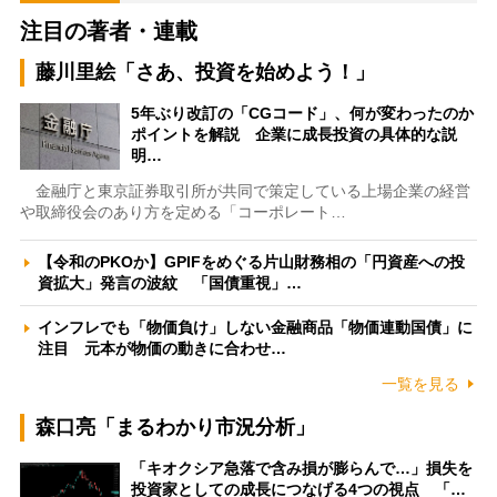
注目の著者・連載
藤川里絵「さあ、投資を始めよう！」
5年ぶり改訂の「CGコード」、何が変わったのか
ポイントを解説 企業に成長投資の具体的な説
明…
金融庁と東京証券取引所が共同で策定している上場企業の経営
や取締役会のあり方を定める「コーポレート…
【令和のPKOか】GPIFをめぐる片山財務相の「円資産への投
資拡大」発言の波紋 「国債重視」…
インフレでも「物価負け」しない金融商品「物価連動国債」に
注目 元本が物価の動きに合わせ…
一覧を見る
森口亮「まるわかり市況分析」
「キオクシア急落で含み損が膨らんで…」損失を
投資家としての成長につなげる4つの視点 「…