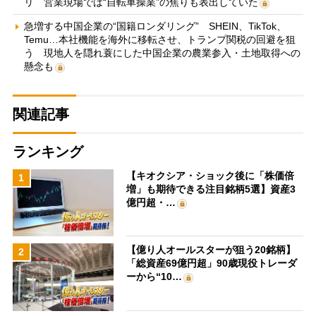
リ 営業現場では“自転車操業”の焦りも表出していた
急増する中国企業の“国籍ロンダリング” SHEIN、TikTok、
Temu…本社機能を海外に移転させ、トランプ関税の回避を狙
う 現地人を隠れ蓑にした中国企業の農業参入・土地取得への
懸念も
関連記事
ランキング
【キオクシア・ショック後に「株価倍
1
増」も期待できる注目銘柄5選】資産3
億円超・…
【億り人オールスターが狙う20銘柄】
2
「総資産69億円超」90歳現役トレーダ
ーから“10…