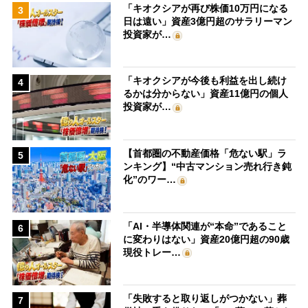
「キオクシアが再び株価10万円になる
3
日は遠い」資産3億円超のサラリーマン
投資家が…
「キオクシアが今後も利益を出し続け
4
るかは分からない」資産11億円の個人
投資家が…
【首都圏の不動産価格「危ない駅」ラ
5
ンキング】“中古マンション売れ行き鈍
化”のワー…
「AI・半導体関連が“本命”であること
6
に変わりはない」資産20億円超の90歳
現役トレー…
「失敗すると取り返しがつかない」葬
7