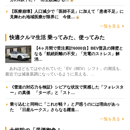
【医療崩壊】人口減少で「医師不足」に加えて「患者不足」に
見舞われ地域医療が限界に 今後…
一覧を見る
快適クルマ生活 乗ってみた、使ってみた
【4ヶ月間で受注累計6000台】BEV普及の障壁と
なる「航続距離の不安」「充電のストレス」解
消…
あれほどもてはやされていた「EV（BEV）シフト」の潮流も、
最近では減速基調になっているように見える。…
《雪道の対応力を検証》シビアな状況で実感した「フォレスタ
ー」の真価 「ターボ」と「スト…
乗り込むと同時に「これが軽？」と戸惑うのには理由があっ
た 「日産ルークス」さらなる躍進…
一覧を見る