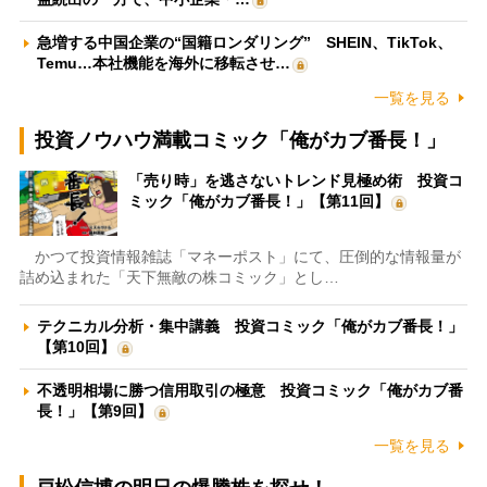
急増する中国企業の“国籍ロンダリング” SHEIN、TikTok、
Temu…本社機能を海外に移転させ…
一覧を見る
投資ノウハウ満載コミック「俺がカブ番長！」
「売り時」を逃さないトレンド見極め術 投資コ
ミック「俺がカブ番長！」【第11回】
かつて投資情報雑誌「マネーポスト」にて、圧倒的な情報量が
詰め込まれた「天下無敵の株コミック」とし…
テクニカル分析・集中講義 投資コミック「俺がカブ番長！」
【第10回】
不透明相場に勝つ信用取引の極意 投資コミック「俺がカブ番
長！」【第9回】
一覧を見る