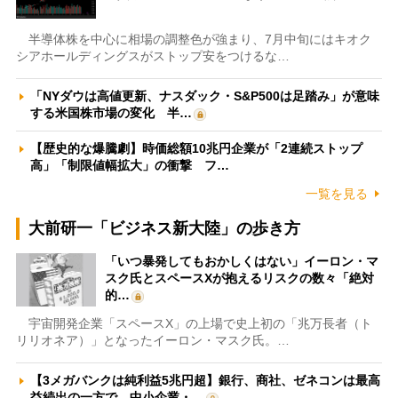
半導体株を中心に相場の調整色が強まり、7月中旬にはキオク
シアホールディングスがストップ安をつけるな…
「NYダウは高値更新、ナスダック・S&P500は足踏み」が意味
する米国株市場の変化 半…
【歴史的な爆騰劇】時価総額10兆円企業が「2連続ストップ
高」「制限値幅拡大」の衝撃 フ…
一覧を見る
大前研一「ビジネス新大陸」の歩き方
「いつ暴発してもおかしくはない」イーロン・マ
スク氏とスペースXが抱えるリスクの数々「絶対
的…
宇宙開発企業「スペースX」の上場で史上初の「兆万長者（ト
リリオネア）」となったイーロン・マスク氏。…
【3メガバンクは純利益5兆円超】銀行、商社、ゼネコンは最高
益続出の一方で、中小企業・…