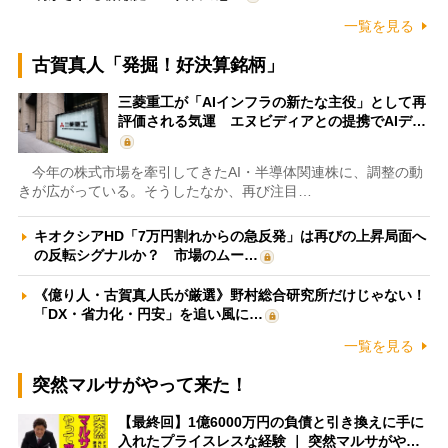
一覧を見る
古賀真人「発掘！好決算銘柄」
三菱重工が「AIインフラの新たな主役」として再
評価される気運 エヌビディアとの提携でAIデ…
今年の株式市場を牽引してきたAI・半導体関連株に、調整の動
きが広がっている。そうしたなか、再び注目…
キオクシアHD「7万円割れからの急反発」は再びの上昇局面へ
の反転シグナルか？ 市場のムー…
《億り人・古賀真人氏が厳選》野村総合研究所だけじゃない！
「DX・省力化・円安」を追い風に…
一覧を見る
突然マルサがやって来た！
【最終回】1億6000万円の負債と引き換えに手に
入れたプライスレスな経験 ｜ 突然マルサがや…