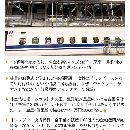
「約5時間かかるし、料金も高いのになぜ？」東京～博多間の
移動に飛行機ではなく新幹線を選ぶ人の事情
猛暑のお葬式で悩ましい“喪服問題” 女性は「ワンピースを着
ていけばOK」という俗説に潜む誤解、なぜ「ジャケット」が
マストなのか？《1級葬祭ディレクターが解説》
【土俵に埋まるカネ】大の里、豊昇龍が黒星続きの名古屋場所
は「懸賞金2826万円」が下位力士に渡り「今日はみんなで焼肉
だ！」 金星4個配給で協会は年96万円の支出増に
【クレジット決済代行・全東信が破産】63社もの金融機関が融
資をしながら「20年以上の粉飾決算」を見抜けなかったカラク