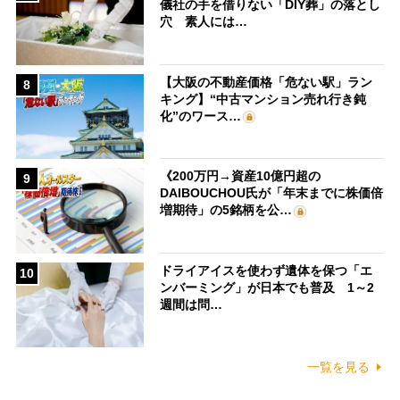
儀社の手を借りない「DIY葬」の落とし
穴 素人には…
【大阪の不動産価格「危ない駅」ラン
8
キング】“中古マンション売れ行き鈍
化”のワース…
《200万円→資産10億円超の
9
DAIBOUCHOU氏が「年末までに株価倍
増期待」の5銘柄を公…
ドライアイスを使わず遺体を保つ「エ
10
ンバーミング」が日本でも普及 1～2
週間は問…
一覧を見る