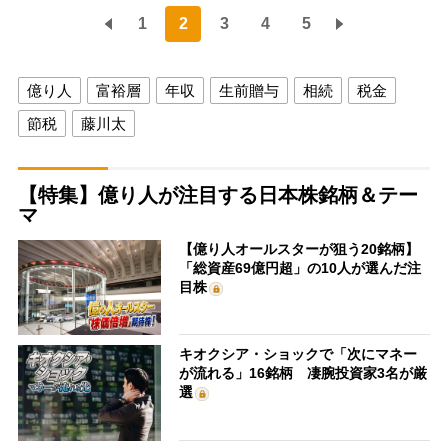
1
2
3
4
5
億り人
富裕層
年収
生前贈与
相続
税金
節税
藤川太
【特集】億り人が注目する日本株銘柄＆テー
マ
【億り人オールスターが狙う20銘柄】
「総資産69億円超」の10人が選んだ注
目株
キオクシア・ショックで「次にマネー
が流れる」16銘柄 凄腕投資家3名が厳
選