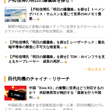
戸松信博の明日の爆騰株を探せ！
【戸松信博氏「明日の爆騰株」を探せ】トーメン
デバイス：サムスンを通じて世界のAIメモリ需
要…
新聞や雑誌など多数の金融メディアに出演するグローバルリン
クアドバイザーズ代表の戸松信博氏が、最新…
【戸松信博氏「明日の爆騰株」を探せ】レーザーテック：最先
端半導体の製造に不可欠な検査装…
【戸松信博氏「明日の爆騰株」を探せ】TDK：AIインフラを支
えるキープレーヤー 成長の再評…
一覧を見る
田代尚機のチャイナ・リサーチ
中国「Kimi K3」の衝撃に世界はどう対応するの
か？ 米財務長官が検討する「蒸留を行う中国
AI…
中国経済に精通する中国株投資の第一人者・田代尚機氏のプレ
ミアム連載「チャイナ・リサーチ」。中国企…