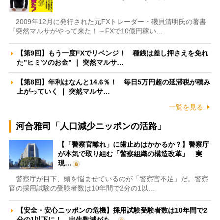
2009年12月に発行された元FXトレーダー・磯貝清明氏の著書
『突然マルサがやって来た！～FXで10億円稼い…
【第9回】もう一度FXでリベンジ！ 種銭は差し押さえを免れ
た”ヒミツのお金” ｜ 突然マルサ…
【第8回】年利はなんと14.6％！ 毎日5万円超の延滞税が積み
上がっていく ｜ 突然マルサ…
一覧を見る
河合雅司「人口減少ニッポンの活路」
【「警察官離れ」に歯止めはかかるか？】警察庁
が本気で取り組む「警察組織の構造改革」 実
現…
警察庁が目下、頭を悩ませているのが「警察官不足」だ。警察
官の採用試験の受験者数は10年間で2分の1以…
【安全・安心ニッポンの危機】採用試験受験者数は10年間で2
分の1以下に！ 出生数減がも…