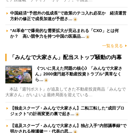
中国経済“予想外の低成長”で政策のテコ入れ必至か 経済運営
方針の修正で成長加速が予想さ…
“AI革命”で爆発的な需要拡大が見込まれる「CXO」とは何
か？ 高い競争力を持つ中国の医薬品…
一覧を見る
「みんなで大家さん」配当ストップ騒動の内幕
《ついに見えた問題の核心》「みんなで大家さ
ん」2000億円超不動産投資トラブル“異常なく
ら…
本誌『週刊ポスト』が追及してきた不動産投資商品「みんなで
大家さん」がいよいよ最終局面を迎えている…
【独走スクープ・みんなで大家さん】二転三転した“成田プロ
ジェクト”の計画変更の裏で起き…
【追及スクープ・みんなで大家さん】独占入手“内部議事録”で
明かされる柳瀬健一・代表の思…