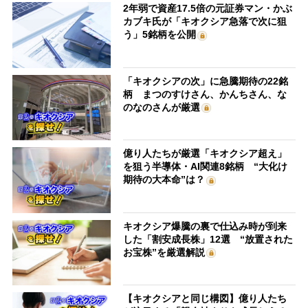
2年弱で資産17.5倍の元証券マン・かぶ
カブキ氏が「キオクシア急落で次に狙
う」5銘柄を公開
「キオクシアの次」に急騰期待の22銘
柄 まつのすけさん、かんちさん、な
のなのさんが厳選
億り人たちが厳選「キオクシア超え」
を狙う半導体・AI関連8銘柄 “大化け
期待の大本命”は？
キオクシア爆騰の裏で仕込み時が到来
した「割安成長株」12選 “放置された
お宝株”を厳選解説
【キオクシアと同じ構図】億り人たち