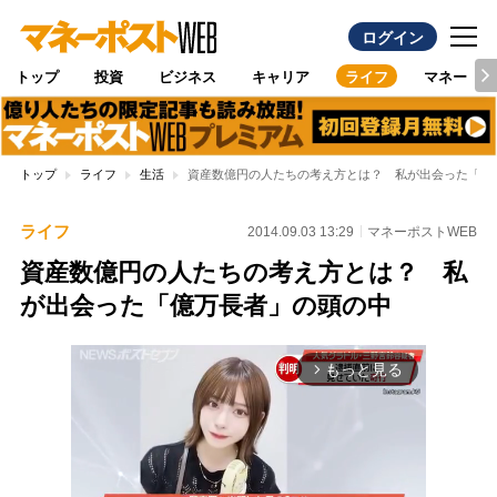
ログイン
トップ
投資
ビジネス
キャリア
ライフ
マネー
トップ
ライフ
生活
資産数億円の人たちの考え方とは？ 私が出会った「億
ライフ
2014.09.03 13:29
マネーポストWEB
資産数億円の人たちの考え方とは？ 私
が出会った「億万長者」の頭の中
もっと見る
arrow_forward_ios