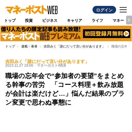
ログイン
トップ
投資
ビジネス
キャリア
ライフ
マネー
トップ
連載・著者
吉田みく「誰にだって言い分があります」
職場の忘年会
吉田みく「誰にだって言い分があります」
2023.11.27 19:00
マネーポストWEB
職場の忘年会で“参加者の要望”をまとめ
る幹事の苦労 「コース料理＋飲み放題
が会計は楽だけど…」悩んだ結果のプラ
ン変更で思わぬ事態に
Loaded
:
100.00%
/
Unmute