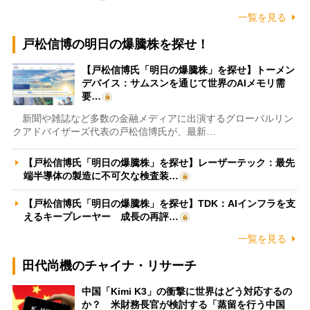
一覧を見る
戸松信博の明日の爆騰株を探せ！
【戸松信博氏「明日の爆騰株」を探せ】トーメン
デバイス：サムスンを通じて世界のAIメモリ需
要…
新聞や雑誌など多数の金融メディアに出演するグローバルリン
クアドバイザーズ代表の戸松信博氏が、最新…
【戸松信博氏「明日の爆騰株」を探せ】レーザーテック：最先
端半導体の製造に不可欠な検査装…
【戸松信博氏「明日の爆騰株」を探せ】TDK：AIインフラを支
えるキープレーヤー 成長の再評…
一覧を見る
田代尚機のチャイナ・リサーチ
中国「Kimi K3」の衝撃に世界はどう対応するの
か？ 米財務長官が検討する「蒸留を行う中国