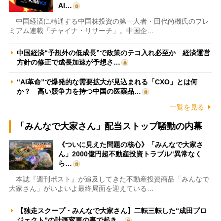
AI…
中国経済に精通する中国株投資の第一人者・田代尚機氏のプレ
ミアム連載「チャイナ・リサーチ」。中国企…
中国経済“予想外の低成長”で政策のテコ入れ必至か 経済運営
方針の修正で成長加速が予想さ…
“AI革命”で爆発的な需要拡大が見込まれる「CXO」とは何
か？ 高い競争力を持つ中国の医薬品…
一覧を見る
「みんなで大家さん」配当ストップ騒動の内幕
《ついに見えた問題の核心》「みんなで大家さ
ん」2000億円超不動産投資トラブル“異常なく
ら…
本誌『週刊ポスト』が追及してきた不動産投資商品「みんなで
大家さん」がいよいよ最終局面を迎えている…
【独走スクープ・みんなで大家さん】二転三転した“成田プロ
ジェクト”の計画変更の裏で起き…