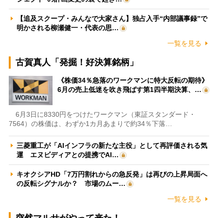
【追及スクープ・みんなで大家さん】独占入手“内部議事録”で
明かされる柳瀬健一・代表の思…
一覧を見る
古賀真人「発掘！好決算銘柄」
《株価34％急落のワークマンに特大反転の期待》
6月の売上低迷を吹き飛ばす第1四半期決算、…
6月3日に8330円をつけたワークマン（東証スタンダード・
7564）の株価は、わずか1カ月あまりで約34％下落…
三菱重工が「AIインフラの新たな主役」として再評価される気
運 エヌビディアとの提携でAI…
キオクシアHD「7万円割れからの急反発」は再びの上昇局面へ
の反転シグナルか？ 市場のムー…
一覧を見る
突然マルサがやって来た！