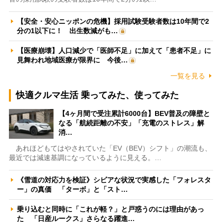
【安全・安心ニッポンの危機】採用試験受験者数は10年間で2
分の1以下に！ 出生数減がも…
【医療崩壊】人口減少で「医師不足」に加えて「患者不足」に
見舞われ地域医療が限界に 今後…
一覧を見る
快適クルマ生活 乗ってみた、使ってみた
【4ヶ月間で受注累計6000台】BEV普及の障壁と
なる「航続距離の不安」「充電のストレス」解
消…
あれほどもてはやされていた「EV（BEV）シフト」の潮流も、
最近では減速基調になっているように見える。…
《雪道の対応力を検証》シビアな状況で実感した「フォレスタ
ー」の真価 「ターボ」と「スト…
乗り込むと同時に「これが軽？」と戸惑うのには理由があっ
た 「日産ルークス」さらなる躍進…