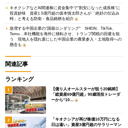
キオクシアなどAI関連株に資金集中で“割安になった成長株”に
投資妙味 資産1.5億円超の坂本慎太郎さんが「絶好の仕込み
時」と考える防衛・食品銘柄を紹介
急増する中国企業の“国籍ロンダリング” SHEIN、TikTok、
Temu…本社機能を海外に移転させ、トランプ関税の回避を狙
う 現地人を隠れ蓑にした中国企業の農業参入・土地取得への
懸念も
関連記事
ランキング
【億り人オールスターが狙う20銘柄】
1
「総資産69億円超」90歳現役トレーダ
ーから“10…
「キオクシアが再び株価10万円になる
2
日は遠い」資産3億円超のサラリーマン