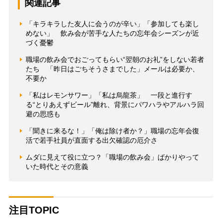
関連記事
「キラキラした友人に会うのが辛い」「参加しても楽し
めない」 飲み会が苦手な人たちの忘年会シーズンが近
づく憂鬱
職場の飲み会でおごってもらい“翌朝のお礼”をしない若者
たち 「昨日はごちそうさまでした」メールは必要か、
不要か
「私はレモンサワー」「私は烏龍茶」 一段と進行す
る“とりあえずビール”離れ、背景にパワハラやアルハラ回
避の思惑も
「聞きに来るな！」「俺は除け者か？」職場の忘年会復
活で若手社員が直面する出欠確認の厄介さ
ムダに見えて役に立つ？「職場の飲み会」ばかりやって
いた時代とその意義
注目TOPIC