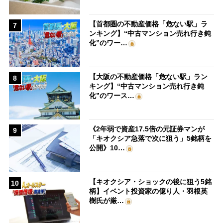
【首都圏の不動産価格「危ない駅」ラ
7
ンキング】“中古マンション売れ行き鈍
化”のワー…
【大阪の不動産価格「危ない駅」ラン
8
キング】“中古マンション売れ行き鈍
化”のワース…
《2年弱で資産17.5倍の元証券マンが
9
「キオクシア急落で次に狙う」5銘柄を
公開》10…
【キオクシア・ショックの後に狙う5銘
10
柄】イベント投資家の億り人・羽根英
樹氏が厳…