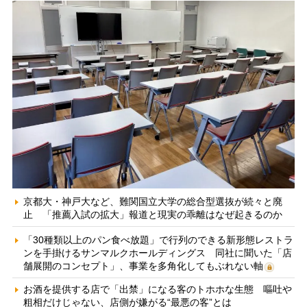
京都大・神戸大など、難関国立大学の総合型選抜が続々と廃
止 「推薦入試の拡大」報道と現実の乖離はなぜ起きるのか
「30種類以上のパン食べ放題」で行列のできる新形態レストラ
ンを手掛けるサンマルクホールディングス 同社に聞いた「店
舗展開のコンセプト」、事業を多角化してもぶれない軸
お酒を提供する店で「出禁」になる客のトホホな生態 嘔吐や
粗相だけじゃない、店側が嫌がる“最悪の客”とは