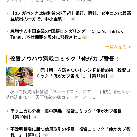
【3メガバンクは純利益5兆円超】銀行、商社、ゼネコンは最高
益続出の一方で、中小企業・…
急増する中国企業の“国籍ロンダリング” SHEIN、TikTok、
Temu…本社機能を海外に移転させ…
一覧を見る
投資ノウハウ満載コミック「俺がカブ番長！」
「売り時」を逃さないトレンド見極め術 投資コ
ミック「俺がカブ番長！」【第11回】
かつて投資情報雑誌「マネーポスト」にて、圧倒的な情報量が
詰め込まれた「天下無敵の株コミック」とし…
テクニカル分析・集中講義 投資コミック「俺がカブ番長！」
【第10回】
不透明相場に勝つ信用取引の極意 投資コミック「俺がカブ番
長！」【第9回】