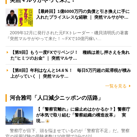
【最終回】1億6000万円の負債と引き換えに手に
入れたプライスレスな経験 ｜ 突然マルサがや…
2009年12月に発行された元FXトレーダー・磯貝清明氏の著書
『突然マルサがやって来た！～FXで10億円稼い…
【第9回】もう一度FXでリベンジ！ 種銭は差し押さえを免れ
た”ヒミツのお金” ｜ 突然マルサ…
【第8回】年利はなんと14.6％！ 毎日5万円超の延滞税が積み
上がっていく ｜ 突然マルサ…
一覧を見る
河合雅司「人口減少ニッポンの活路」
【「警察官離れ」に歯止めはかかるか？】警察庁
が本気で取り組む「警察組織の構造改革」 実
現…
警察庁が目下、頭を悩ませているのが「警察官不足」だ。警察
官の採用試験の受験者数は10年間で2分の1以…