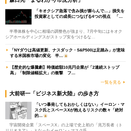
「キオクシア急落で含み損が膨らんで…」損失を
投資家としての成長につなげる4つの視点 「…
半導体株を中心に相場の調整色が強まり、7月中旬にはキオク
シアホールディングスがストップ安をつけるな…
「NYダウは高値更新、ナスダック・S&P500は足踏み」が意味
する米国株市場の変化 半…
【歴史的な爆騰劇】時価総額10兆円企業が「2連続ストップ
高」「制限値幅拡大」の衝撃 フ…
一覧を見る
大前研一「ビジネス新大陸」の歩き方
「いつ暴発してもおかしくはない」イーロン・マ
スク氏とスペースXが抱えるリスクの数々「絶対
的…
宇宙開発企業「スペースX」の上場で史上初の「兆万長者（ト
リリオネア）」となったイーロン・マスク氏。…