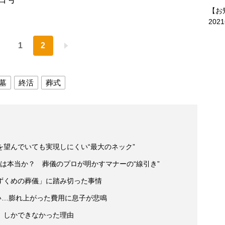
【お
202
1
2
墓
終活
葬式
望んでいても実現しにくい“最大のネック”
は本当か？ 葬儀のプロが明かすマナーの“線引き”
ずくめの葬儀」に踏み切った事情
い…膨れ上がった費用に息子が悲鳴
」しかできなかった理由