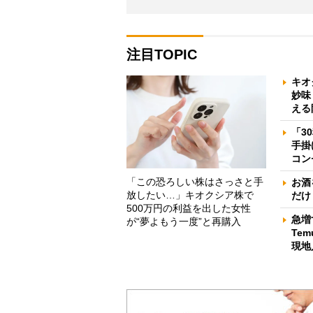
注目TOPIC
キオ
妙味
える
「3
手掛
コン
「この恐ろしい株はさっさと手
お酒
放したい…」キオクシア株で
だけ
500万円の利益を出した女性
急増
が“夢よもう一度”と再購入
Te
現地