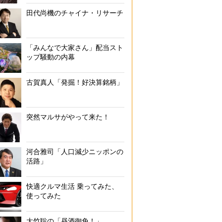
田代尚機のチャイナ・リサーチ
「みんなで大家さん」配当スト
ップ騒動の内幕
古賀真人「発掘！好決算銘柄」
突然マルサがやって来た！
河合雅司「人口減少ニッポンの
活路」
快適クルマ生活 乗ってみた、
使ってみた
大竹聡の「昼酒御免！」