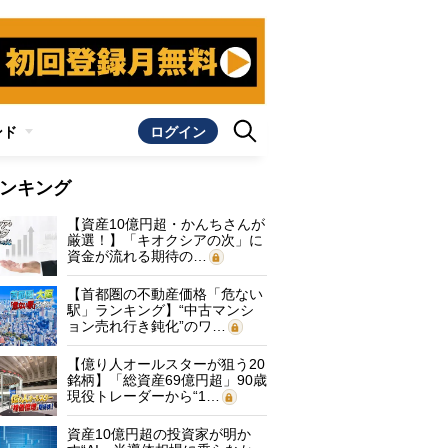
ンド
ログイン
ンキング
【資産10億円超・かんちさんが
厳選！】「キオクシアの次」に
資金が流れる期待の…
【首都圏の不動産価格「危ない
駅」ランキング】“中古マンシ
ョン売れ行き鈍化”のワ…
【億り人オールスターが狙う20
銘柄】「総資産69億円超」90歳
現役トレーダーから“1…
資産10億円超の投資家が明か