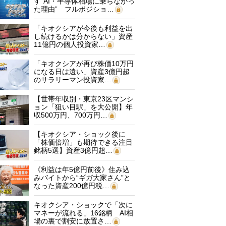
す“AI・半導体相場に乗らなかっ
た理由” フルポジショ…
「キオクシアが今後も利益を出
し続けるかは分からない」資産
11億円の個人投資家…
「キオクシアが再び株価10万円
になる日は遠い」資産3億円超
のサラリーマン投資家…
【世帯年収別・東京23区マンシ
ョン「狙い目駅」を大公開】年
収500万円、700万円…
【キオクシア・ショック後に
「株価倍増」も期待できる注目
銘柄5選】資産3億円超…
《利益は年5億円前後》住み込
みバイトから“ギガ大家さん”と
なった資産200億円税…
キオクシア・ショックで「次に
マネーが流れる」16銘柄 AI相
場の裏で割安に放置さ…