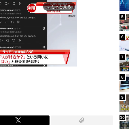
もっと見る
arrow_forward_ios
5
6
7
8
Mute
9
10