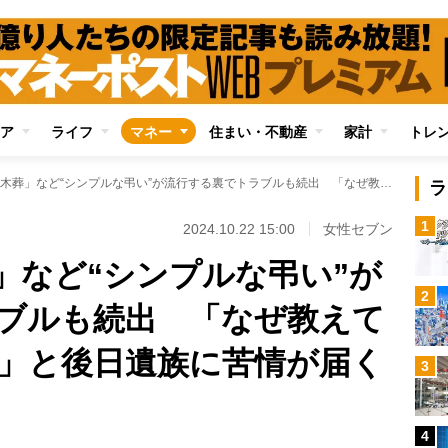
ア
ライフ
マネー
住まい・不動産
家計
トレ
「散骨」「樹木葬」など“シンプルな弔い”が流行する裏でトラブルも続出 「なぜ教えてくれなかったの？」と後日遺族に苦情が届くケースも
ラ
1
2024.10.22 15:00
女性セブン
」など“シンプルな弔い”が
2
ブルも続出 「なぜ教えて
」と後日遺族に苦情が届く
3
4