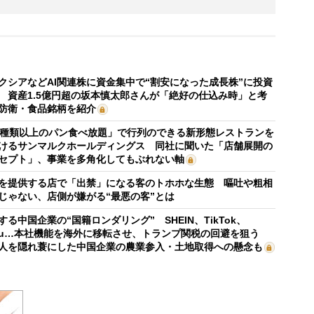
クシアなどAI関連株に資金集中で“割安になった成長株”に投資
 資産1.5億円超の坂本慎太郎さんが「絶好の仕込み時」と考
防衛・食品銘柄を紹介
0種類以上のパン食べ放題」で行列のできる新形態レストランを
けるサンマルクホールディングス 同社に聞いた「店舗展開の
セプト」、事業を多角化してもぶれない軸
を提供する店で「出禁」になる客のトホホな生態 嘔吐や粗相
じゃない、店側が嫌がる“最悪の客”とは
する中国企業の“国籍ロンダリング” SHEIN、TikTok、
mu…本社機能を海外に移転させ、トランプ関税の回避を狙う
人を隠れ蓑にした中国企業の農業参入・土地取得への懸念も