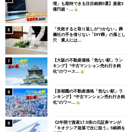
増」も期待できる注目銘柄5選】資産3
億円超・…
「失敗すると取り返しがつかない」葬
6
儀社の手を借りない「DIY葬」の落とし
穴 素人には…
【大阪の不動産価格「危ない駅」ラン
7
キング】“中古マンション売れ行き鈍
化”のワース…
【首都圏の不動産価格「危ない駅」ラ
8
ンキング】“中古マンション売れ行き鈍
化”のワー…
《2年弱で資産17.5倍の元証券マンが
9
「キオクシア急落で次に狙う」5銘柄を