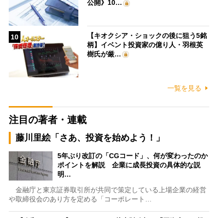
公開》10…
【キオクシア・ショックの後に狙う5銘
10
柄】イベント投資家の億り人・羽根英
樹氏が厳…
一覧を見る
注目の著者・連載
藤川里絵「さあ、投資を始めよう！」
5年ぶり改訂の「CGコード」、何が変わったのか
ポイントを解説 企業に成長投資の具体的な説
明…
金融庁と東京証券取引所が共同で策定している上場企業の経営
や取締役会のあり方を定める「コーポレート…