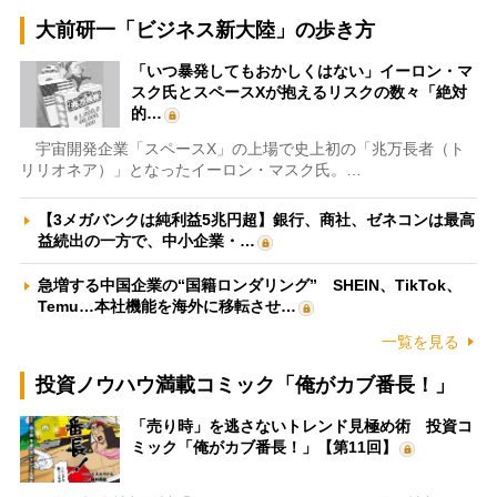
大前研一「ビジネス新大陸」の歩き方
「いつ暴発してもおかしくはない」イーロン・マ
スク氏とスペースXが抱えるリスクの数々「絶対
的…
宇宙開発企業「スペースX」の上場で史上初の「兆万長者（ト
リリオネア）」となったイーロン・マスク氏。…
【3メガバンクは純利益5兆円超】銀行、商社、ゼネコンは最高
益続出の一方で、中小企業・…
急増する中国企業の“国籍ロンダリング” SHEIN、TikTok、
Temu…本社機能を海外に移転させ…
一覧を見る
投資ノウハウ満載コミック「俺がカブ番長！」
「売り時」を逃さないトレンド見極め術 投資コ
ミック「俺がカブ番長！」【第11回】