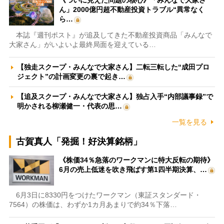
《ついに見えた問題の核心》「みんなで大家さ
ん」2000億円超不動産投資トラブル“異常なく
ら…
本誌『週刊ポスト』が追及してきた不動産投資商品「みんなで
大家さん」がいよいよ最終局面を迎えている…
【独走スクープ・みんなで大家さん】二転三転した“成田プロ
ジェクト”の計画変更の裏で起き…
【追及スクープ・みんなで大家さん】独占入手“内部議事録”で
明かされる柳瀬健一・代表の思…
一覧を見る
古賀真人「発掘！好決算銘柄」
《株価34％急落のワークマンに特大反転の期待》
6月の売上低迷を吹き飛ばす第1四半期決算、…
6月3日に8330円をつけたワークマン（東証スタンダード・
7564）の株価は、わずか1カ月あまりで約34％下落…