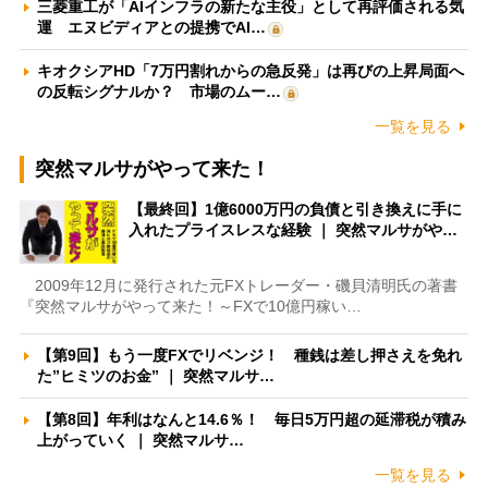
三菱重工が「AIインフラの新たな主役」として再評価される気
運 エヌビディアとの提携でAI…
キオクシアHD「7万円割れからの急反発」は再びの上昇局面へ
の反転シグナルか？ 市場のムー…
一覧を見る
突然マルサがやって来た！
【最終回】1億6000万円の負債と引き換えに手に
入れたプライスレスな経験 ｜ 突然マルサがや…
2009年12月に発行された元FXトレーダー・磯貝清明氏の著書
『突然マルサがやって来た！～FXで10億円稼い…
【第9回】もう一度FXでリベンジ！ 種銭は差し押さえを免れ
た”ヒミツのお金” ｜ 突然マルサ…
【第8回】年利はなんと14.6％！ 毎日5万円超の延滞税が積み
上がっていく ｜ 突然マルサ…
一覧を見る