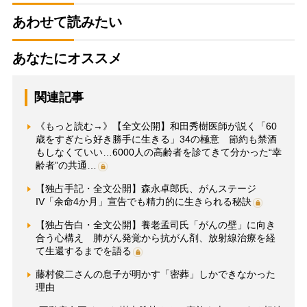
あわせて読みたい
あなたにオススメ
関連記事
《もっと読む→》【全文公開】和田秀樹医師が説く「60
歳をすぎたら好き勝手に生きる」34の極意 節約も禁酒
もしなくていい…6000人の高齢者を診てきて分かった“幸
齢者”の共通…
【独占手記・全文公開】森永卓郎氏、がんステージ
IV「余命4か月」宣告でも精力的に生きられる秘訣
【独占告白・全文公開】養老孟司氏「がんの壁」に向き
合う心構え 肺がん発覚から抗がん剤、放射線治療を経
て生還するまでを語る
藤村俊二さんの息子が明かす「密葬」しかできなかった
理由