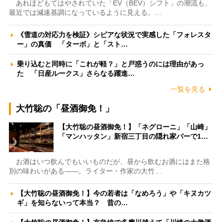
あれほどもてはやされていた「EV（BEV）シフト」の潮流も、
最近では減速基調になっているように見える。…
《雪道の対応力を検証》シビアな状況で実感した「フォレスタ
ー」の真価 「ターボ」と「スト…
乗り込むと同時に「これが軽？」と戸惑うのには理由があっ
た 「日産ルークス」さらなる躍進…
一覧を見る
大竹聡の「昼酒御免！」
【大竹聡の昼酒御免！】「ネグローニ」「山崎」
「マンハッタン」新宿三丁目の隠れ家バーで1…
お酒はいつ飲んでもいいものだが、昼から飲むお酒にはまた格
別の味わいがある――。ライター・作家の大竹…
【大竹聡の昼酒御免！】今の若者は「なめろう」や「キヌカツ
ギ」を知らないって本当？ 昔の…