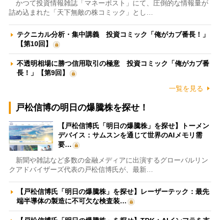
かつて投資情報雑誌「マネーポスト」にて、圧倒的な情報量が
詰め込まれた「天下無敵の株コミック」とし…
テクニカル分析・集中講義 投資コミック「俺がカブ番長！」
【第10回】
不透明相場に勝つ信用取引の極意 投資コミック「俺がカブ番
長！」【第9回】
一覧を見る
戸松信博の明日の爆騰株を探せ！
【戸松信博氏「明日の爆騰株」を探せ】トーメン
デバイス：サムスンを通じて世界のAIメモリ需
要…
新聞や雑誌など多数の金融メディアに出演するグローバルリン
クアドバイザーズ代表の戸松信博氏が、最新…
【戸松信博氏「明日の爆騰株」を探せ】レーザーテック：最先
端半導体の製造に不可欠な検査装…