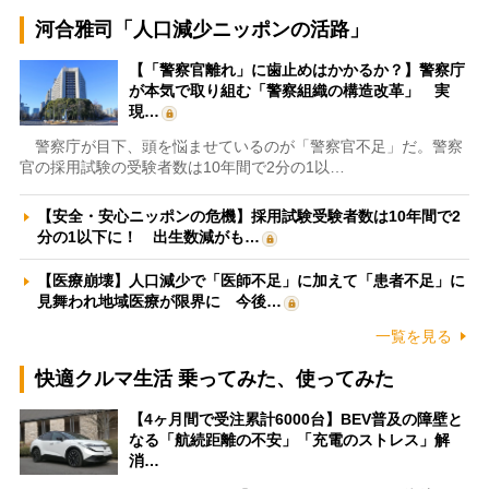
河合雅司「人口減少ニッポンの活路」
【「警察官離れ」に歯止めはかかるか？】警察庁
が本気で取り組む「警察組織の構造改革」 実
現…
警察庁が目下、頭を悩ませているのが「警察官不足」だ。警察
官の採用試験の受験者数は10年間で2分の1以…
【安全・安心ニッポンの危機】採用試験受験者数は10年間で2
分の1以下に！ 出生数減がも…
【医療崩壊】人口減少で「医師不足」に加えて「患者不足」に
見舞われ地域医療が限界に 今後…
一覧を見る
快適クルマ生活 乗ってみた、使ってみた
【4ヶ月間で受注累計6000台】BEV普及の障壁と
なる「航続距離の不安」「充電のストレス」解
消…