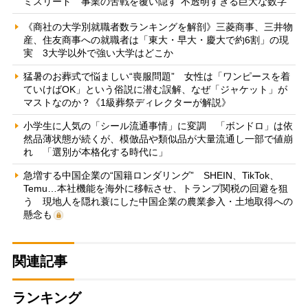
ミスリード 事業の苦戦を覆い隠す“不透明すぎる巨大な数字”
《商社の大学別就職者数ランキングを解剖》三菱商事、三井物
産、住友商事への就職者は「東大・早大・慶大で約6割」の現
実 3大学以外で強い大学はどこか
猛暑のお葬式で悩ましい“喪服問題” 女性は「ワンピースを着
ていけばOK」という俗説に潜む誤解、なぜ「ジャケット」が
マストなのか？《1級葬祭ディレクターが解説》
小学生に人気の「シール流通事情」に変調 「ボンドロ」は依
然品薄状態が続くが、模倣品や類似品が大量流通し一部で値崩
れ 「選別が本格化する時代に」
急増する中国企業の“国籍ロンダリング” SHEIN、TikTok、
Temu…本社機能を海外に移転させ、トランプ関税の回避を狙
う 現地人を隠れ蓑にした中国企業の農業参入・土地取得への
懸念も
関連記事
ランキング