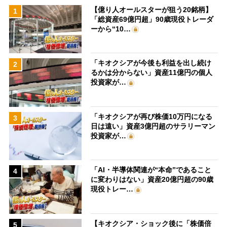
【億り人オールスターが狙う20銘柄】
1
「総資産69億円超」90歳現役トレーダ
ーから“10…
「キオクシアが今後も利益を出し続け
2
るかは分からない」資産11億円の個人
投資家が…
「キオクシアが再び株価10万円になる
3
日は遠い」資産3億円超のサラリーマン
投資家が…
「AI・半導体関連が“本命”であること
4
に変わりはない」資産20億円超の90歳
現役トレー…
【キオクシア・ショック後に「株価倍
5