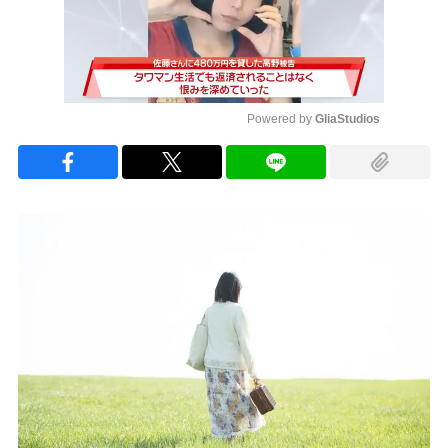
Powered by 
GliaStudios
Mute