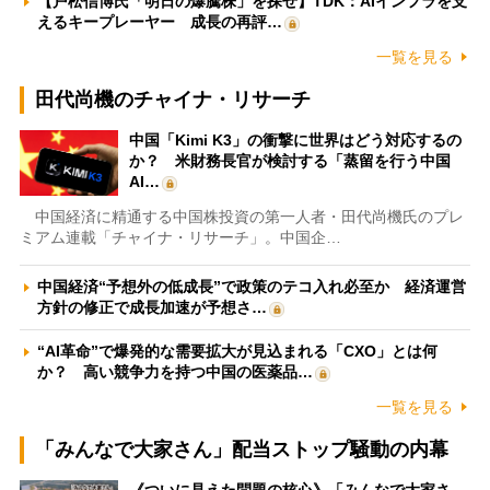
【戸松信博氏「明日の爆騰株」を探せ】TDK：AIインフラを支
えるキープレーヤー 成長の再評…
一覧を見る
田代尚機のチャイナ・リサーチ
中国「Kimi K3」の衝撃に世界はどう対応するの
か？ 米財務長官が検討する「蒸留を行う中国
AI…
中国経済に精通する中国株投資の第一人者・田代尚機氏のプレ
ミアム連載「チャイナ・リサーチ」。中国企…
中国経済“予想外の低成長”で政策のテコ入れ必至か 経済運営
方針の修正で成長加速が予想さ…
“AI革命”で爆発的な需要拡大が見込まれる「CXO」とは何
か？ 高い競争力を持つ中国の医薬品…
一覧を見る
「みんなで大家さん」配当ストップ騒動の内幕