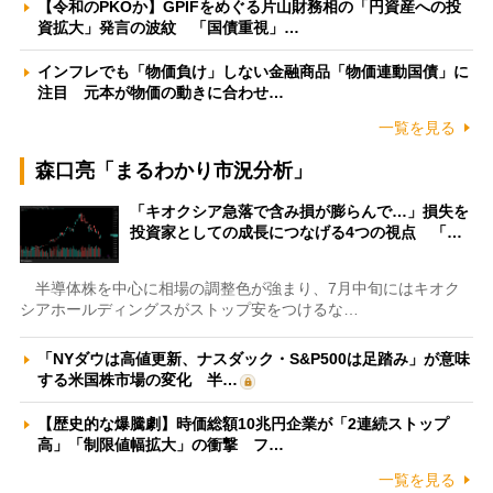
【令和のPKOか】GPIFをめぐる片山財務相の「円資産への投
資拡大」発言の波紋 「国債重視」…
インフレでも「物価負け」しない金融商品「物価連動国債」に
注目 元本が物価の動きに合わせ…
一覧を見る
森口亮「まるわかり市況分析」
「キオクシア急落で含み損が膨らんで…」損失を
投資家としての成長につなげる4つの視点 「…
半導体株を中心に相場の調整色が強まり、7月中旬にはキオク
シアホールディングスがストップ安をつけるな…
「NYダウは高値更新、ナスダック・S&P500は足踏み」が意味
する米国株市場の変化 半…
【歴史的な爆騰劇】時価総額10兆円企業が「2連続ストップ
高」「制限値幅拡大」の衝撃 フ…
一覧を見る