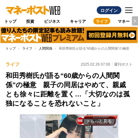
ログイン
トップ
投資
ビジネス
キャリア
ライフ
マネー
トップ
ライフ
人間関係
和田秀樹氏が語る“60歳からの人間関係”の極意 
ライフ
2025.02.26 07:00
週刊ポスト
和田秀樹氏が語る“60歳からの人間関
係”の極意 親子の同居はやめて、親戚
とも徐々に距離を置く…「大切なのは孤
独になることを恐れないこと」
もっと見る
arrow_forward_ios