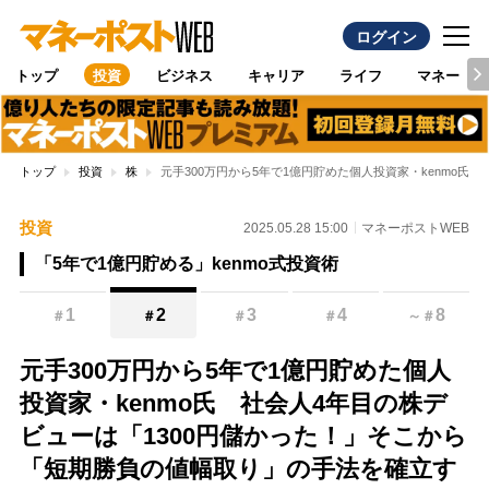
ログイン
トップ
投資
ビジネス
キャリア
ライフ
マネー
トップ
投資
株
元手300万円から5年で1億円貯めた個人投資家・kenmo
投資
2025.05.28 15:00
マネーポストWEB
「5年で1億円貯める」kenmo式投資術
1
2
3
4
8
＃
＃
＃
＃
～
＃
元手300万円から5年で1億円貯めた個人
投資家・kenmo氏 社会人4年目の株デ
ビューは「1300円儲かった！」そこから
「短期勝負の値幅取り」の手法を確立す