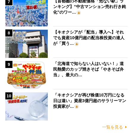
【首都圏の不動産価格「危ない駅」ラ
7
ンキング】“中古マンション売れ行き鈍
化”のワー…
【キオクシアが「配当」導入へ】それ
8
でも資産10億円超の配当株投資の達人
が「買う…
「北海道で知らない人はいない！」道
9
民熱愛のカップ焼きそば「やきそば弁
当」、最大の…
「キオクシアが再び株価10万円になる
10
日は遠い」資産3億円超のサラリーマン
投資家が…
一覧を見る