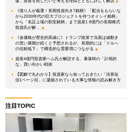
援…資金を投じたいと考える理由とともに詳しく解説
《億り人が厳選！長期投資向き7銘柄》「配当をもらいな
がら2030年代の巨大プロジェクトを待つオイシイ銘柄」
から「名証上場の割安銘柄」まで資産1.8億円の長期株式
投資氏が解…
《金価格が歴史的高値に》トランプ政策で当面は値動き
の荒い展開が続くと予想されるが、長期的には「ドルへ
の信頼低下」で構造的な需要増につながる
資産4億円投資家ヘム氏が解説する、暴落時の「計画的
な」買い向かい戦術
【図解で丸わかり】投資家なら知っておきたい「決算短
信1ページ目」に凝縮されている大事な情報の読み解き方
注目TOPIC