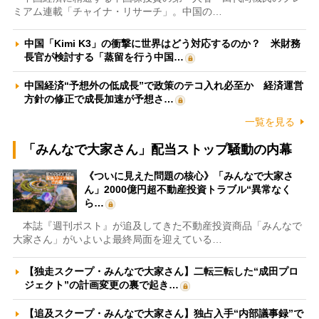
ミアム連載「チャイナ・リサーチ」。中国の…
中国「Kimi K3」の衝撃に世界はどう対応するのか？ 米財務
長官が検討する「蒸留を行う中国…
中国経済“予想外の低成長”で政策のテコ入れ必至か 経済運営
方針の修正で成長加速が予想さ…
一覧を見る
「みんなで大家さん」配当ストップ騒動の内幕
《ついに見えた問題の核心》「みんなで大家さ
ん」2000億円超不動産投資トラブル“異常なく
ら…
本誌『週刊ポスト』が追及してきた不動産投資商品「みんなで
大家さん」がいよいよ最終局面を迎えている…
【独走スクープ・みんなで大家さん】二転三転した“成田プロ
ジェクト”の計画変更の裏で起き…
【追及スクープ・みんなで大家さん】独占入手“内部議事録”で