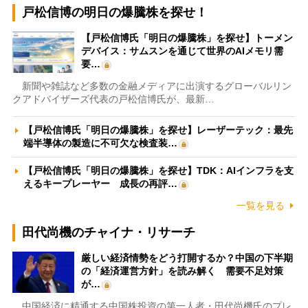
戸松信博の明日の爆騰株を探せ！
【戸松信博氏「明日の爆騰株」を探せ】トーメン
デバイス：サムスンを通じて世界のAIメモリ需
要…
新聞や雑誌など多数の金融メディアに出演するグローバルリン
クアドバイザーズ代表の戸松信博氏が、最新…
【戸松信博氏「明日の爆騰株」を探せ】レーザーテック：最先
端半導体の製造に不可欠な検査装…
【戸松信博氏「明日の爆騰株」を探せ】TDK：AIインフラを支
えるキープレーヤー 成長の再評…
一覧を見る
田代尚機のチャイナ・リサーチ
厳しい経済情勢をどう打開するか？中国の下半期
の「経済運営方針」を読み解く 需要不足対策
が…
中国経済に精通する中国株投資の第一人者・田代尚機氏のプレ