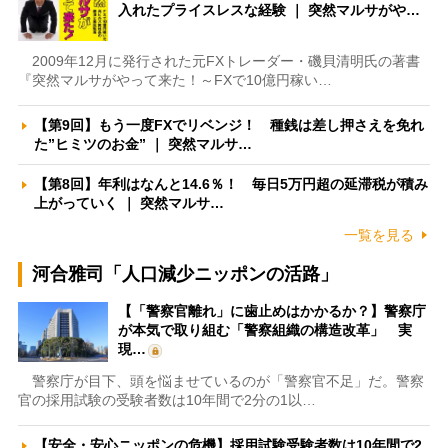
入れたプライスレスな経験 ｜ 突然マルサがや…
2009年12月に発行された元FXトレーダー・磯貝清明氏の著書
『突然マルサがやって来た！～FXで10億円稼い…
【第9回】もう一度FXでリベンジ！ 種銭は差し押さえを免れ
た”ヒミツのお金” ｜ 突然マルサ…
【第8回】年利はなんと14.6％！ 毎日5万円超の延滞税が積み
上がっていく ｜ 突然マルサ…
一覧を見る
河合雅司「人口減少ニッポンの活路」
【「警察官離れ」に歯止めはかかるか？】警察庁
が本気で取り組む「警察組織の構造改革」 実
現…
警察庁が目下、頭を悩ませているのが「警察官不足」だ。警察
官の採用試験の受験者数は10年間で2分の1以…
【安全・安心ニッポンの危機】採用試験受験者数は10年間で2