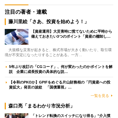
注目の著者・連載
藤川里絵「さあ、投資を始めよう！」
【資産運用】大災害時に慌てないために平時から
備えておきたい3つのポイント「資産の棚卸し…
大規模な災害が起きると、株式市場が大きく動いたり、取引環
境が不安定になったりすることがある。一方…
5年ぶり改訂の「CGコード」、何が変わったのかポイントを解
説 企業に成長投資の具体的な説…
【令和のPKOか】GPIFをめぐる片山財務相の「円資産への投
資拡大」発言の波紋 「国債重視」…
一覧を見る
森口亮「まるわかり市況分析」
「トレンド転換のスイッチになり得る」“介入慣