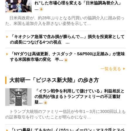
れ”した市場心理を変える「日米協調為替介入」
…
日米両政府が、約28年ぶりとなる円買いの協調介入に踏み切っ
た。米国も追加介入を辞さない姿勢を示して…
「キオクシア急落で含み損が膨らんで…」損失を投資家として
の成長につなげる4つの視点 …
「NYダウは高値更新、ナスダック・S&P500は足踏み」が意味
する米国株市場の変化 半…
一覧を見る
大前研一「ビジネス新大陸」の歩き方
「イラン戦争を利用して儲けている」利益相反と
の批判が強まるトランプファミリーの不正蓄財
疑…
トランプ大統領のファミリー信託が今年1～3月に3000回以上も
の証券取引を行っていたことが明らかになり…
「いつ暴発してもおかしくはない」イーロン・マスク氏とスペ