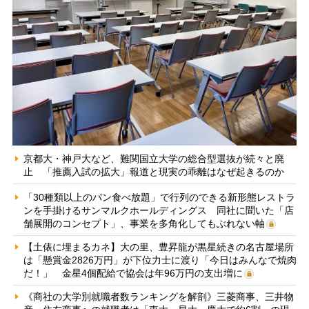
京都大・神戸大など、難関国立大学の総合型選抜が続々と廃
止 「推薦入試の拡大」報道と現実の乖離はなぜ起きるのか
「30種類以上のパン食べ放題」で行列のできる新形態レストラ
ンを手掛けるサンマルクホールディングス 同社に聞いた「店
舗展開のコンセプト」、事業を多角化してもぶれない軸
【土俵に埋まるカネ】大の里、豊昇龍が黒星続きの名古屋場所
は「懸賞金2826万円」が下位力士に渡り「今日はみんなで焼肉
だ！」 金星4個配給で協会は年96万円の支出増に
《商社の大学別就職者数ランキングを解剖》三菱商事、三井物