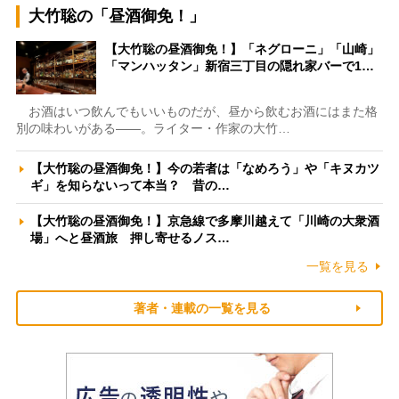
大竹聡の「昼酒御免！」
【大竹聡の昼酒御免！】「ネグローニ」「山崎」
「マンハッタン」新宿三丁目の隠れ家バーで1…
お酒はいつ飲んでもいいものだが、昼から飲むお酒にはまた格
別の味わいがある――。ライター・作家の大竹…
【大竹聡の昼酒御免！】今の若者は「なめろう」や「キヌカツ
ギ」を知らないって本当？ 昔の…
【大竹聡の昼酒御免！】京急線で多摩川越えて「川崎の大衆酒
場」へと昼酒旅 押し寄せるノス…
一覧を見る
著者・連載の一覧を見る