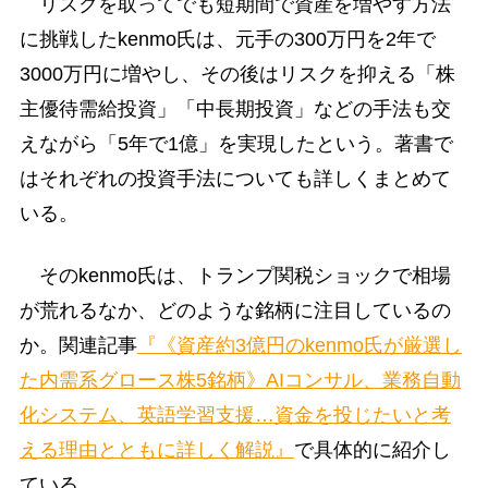
リスクを取ってでも短期間で資産を増やす方法
に挑戦したkenmo氏は、元手の300万円を2年で
3000万円に増やし、その後はリスクを抑える「株
主優待需給投資」「中長期投資」などの手法も交
えながら「5年で1億」を実現したという。著書で
はそれぞれの投資手法についても詳しくまとめて
いる。
そのkenmo氏は、トランプ関税ショックで相場
が荒れるなか、どのような銘柄に注目しているの
か。関連記事
『《資産約3億円のkenmo氏が厳選し
た内需系グロース株5銘柄》AIコンサル、業務自動
化システム、英語学習支援…資金を投じたいと考
える理由とともに詳しく解説』
で具体的に紹介し
ている。