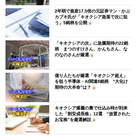
2年弱で資産17.5倍の元証券マン・かぶ
カブキ氏が「キオクシア急落で次に狙
う」5銘柄を公開
「キオクシアの次」に急騰期待の22銘
柄 まつのすけさん、かんちさん、な
のなのさんが厳選
億り人たちが厳選「キオクシア超え」
を狙う半導体・AI関連8銘柄 “大化け
期待の大本命”は？
キオクシア爆騰の裏で仕込み時が到来
した「割安成長株」12選 “放置された
お宝株”を厳選解説