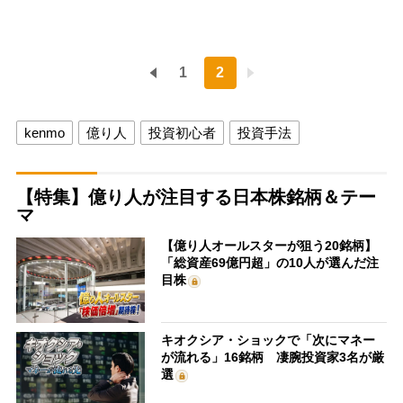
1
2
kenmo
億り人
投資初心者
投資手法
【特集】億り人が注目する日本株銘柄＆テー
マ
【億り人オールスターが狙う20銘柄】
「総資産69億円超」の10人が選んだ注
目株
キオクシア・ショックで「次にマネー
が流れる」16銘柄 凄腕投資家3名が厳
選