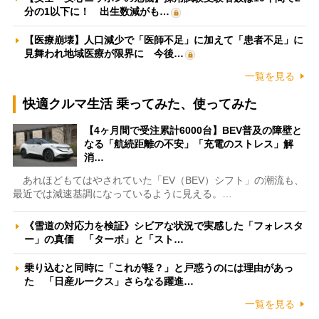
分の1以下に！ 出生数減がも…
【医療崩壊】人口減少で「医師不足」に加えて「患者不足」に
見舞われ地域医療が限界に 今後…
一覧を見る
快適クルマ生活 乗ってみた、使ってみた
【4ヶ月間で受注累計6000台】BEV普及の障壁と
なる「航続距離の不安」「充電のストレス」解
消…
あれほどもてはやされていた「EV（BEV）シフト」の潮流も、
最近では減速基調になっているように見える。…
《雪道の対応力を検証》シビアな状況で実感した「フォレスタ
ー」の真価 「ターボ」と「スト…
乗り込むと同時に「これが軽？」と戸惑うのには理由があっ
た 「日産ルークス」さらなる躍進…
一覧を見る