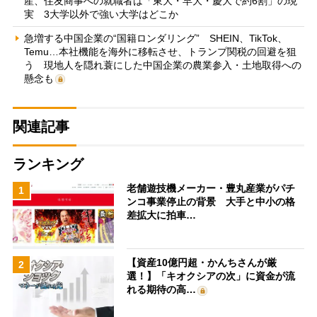
産、住友商事への就職者は「東大・早大・慶大で約6割」の現
実 3大学以外で強い大学はどこか
急増する中国企業の“国籍ロンダリング” SHEIN、TikTok、
Temu…本社機能を海外に移転させ、トランプ関税の回避を狙
う 現地人を隠れ蓑にした中国企業の農業参入・土地取得への
懸念も
関連記事
ランキング
老舗遊技機メーカー・豊丸産業がパチ
1
ンコ事業停止の背景 大手と中小の格
差拡大に拍車…
【資産10億円超・かんちさんが厳
2
選！】「キオクシアの次」に資金が流
れる期待の高…