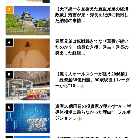
【天下統一を見据えた豊臣兄弟の経済
3
政策】秀吉が弟・秀長を紀伊に転封し
た納得の事情…
豊臣兄弟は転戦続きでなぜ軍費が続い
4
たのか？ 信長亡き後、秀吉・秀長の
突出した経済…
【億り人オールスターが狙う20銘柄】
5
「総資産69億円超」90歳現役トレーダ
ーから“10…
資産10億円超の投資家が明かす“AI・半
6
導体相場に乗らなかった理由” フルポ
ジション…