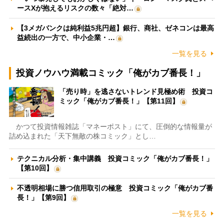
ースXが抱えるリスクの数々「絶対…
【3メガバンクは純利益5兆円超】銀行、商社、ゼネコンは最高
益続出の一方で、中小企業・…
一覧を見る
投資ノウハウ満載コミック「俺がカブ番長！」
「売り時」を逃さないトレンド見極め術 投資コ
ミック「俺がカブ番長！」【第11回】
かつて投資情報雑誌「マネーポスト」にて、圧倒的な情報量が
詰め込まれた「天下無敵の株コミック」とし…
テクニカル分析・集中講義 投資コミック「俺がカブ番長！」
【第10回】
不透明相場に勝つ信用取引の極意 投資コミック「俺がカブ番
長！」【第9回】
一覧を見る