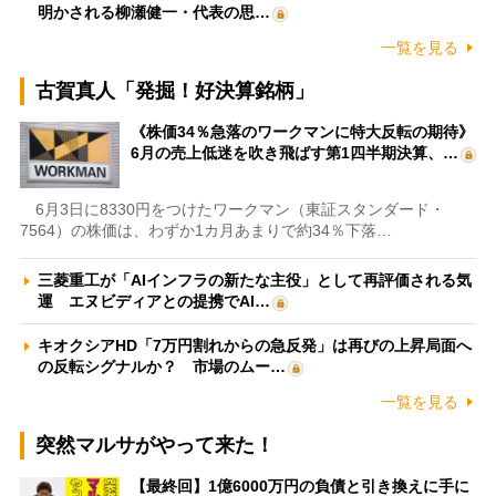
明かされる柳瀬健一・代表の思…
一覧を見る
古賀真人「発掘！好決算銘柄」
《株価34％急落のワークマンに特大反転の期待》
6月の売上低迷を吹き飛ばす第1四半期決算、…
6月3日に8330円をつけたワークマン（東証スタンダード・
7564）の株価は、わずか1カ月あまりで約34％下落…
三菱重工が「AIインフラの新たな主役」として再評価される気
運 エヌビディアとの提携でAI…
キオクシアHD「7万円割れからの急反発」は再びの上昇局面へ
の反転シグナルか？ 市場のムー…
一覧を見る
突然マルサがやって来た！
【最終回】1億6000万円の負債と引き換えに手に