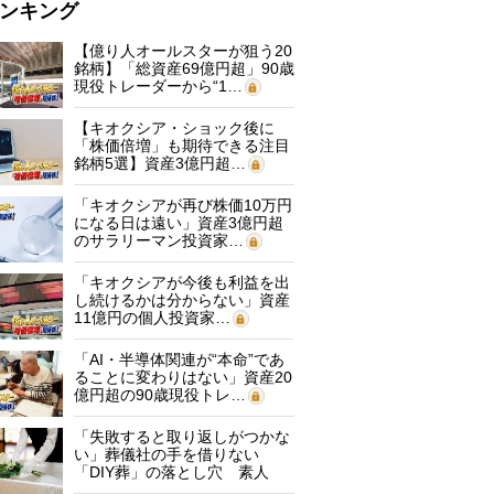
ンキング
【億り人オールスターが狙う20
銘柄】「総資産69億円超」90歳
現役トレーダーから“1…
【キオクシア・ショック後に
「株価倍増」も期待できる注目
銘柄5選】資産3億円超…
「キオクシアが再び株価10万円
になる日は遠い」資産3億円超
のサラリーマン投資家…
「キオクシアが今後も利益を出
し続けるかは分からない」資産
11億円の個人投資家…
「AI・半導体関連が“本命”であ
ることに変わりはない」資産20
億円超の90歳現役トレ…
「失敗すると取り返しがつかな
い」葬儀社の手を借りない
「DIY葬」の落とし穴 素人
に…