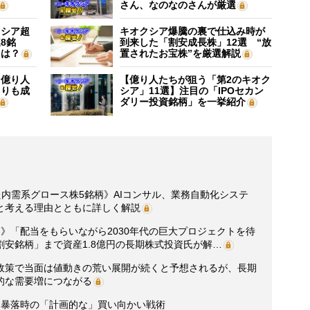
さん、なのなのさんが厳選
クシア超
キオクシア爆騰の裏で仕込み時が
8銘
到来した「割安成長株」12選 “放
”は？
置されたお宝株”を厳選解説
】億り人
【億り人たちが狙う「第2のキオク
よりも成
シア」11選】注目の「IPOセカン
ダリー投資銘柄」を一挙紹介
た内需系グロース株5銘柄》AIコンサル、業務自動化システ
と考える理由とともに詳しく解説
》「配当をもらいながら2030年代の巨大プロジェクトを待
安銘柄」まで資産1.8億円の長期株式投資氏が解…
政策で当面は値動きの荒い展開が続くと予想されるが、長期
的な需要増につながる
、暴落時の「計画的な」買い向かい戦術