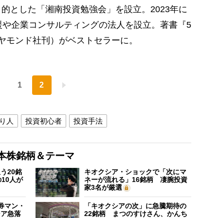
的とした「湘南投資勉強会」を設立。2023年に
支援や企業コンサルティングの法人を設立。著書『5
ヤモンド社刊）がベストセラーに。
1
2
り人
投資初心者
投資手法
本株銘柄＆テーマ
う20銘
キオクシア・ショックで「次にマ
10人が
ネーが流れる」16銘柄 凄腕投資
家3名が厳選
証券マン・
「キオクシアの次」に急騰期待の
シア急落
22銘柄 まつのすけさん、かんち