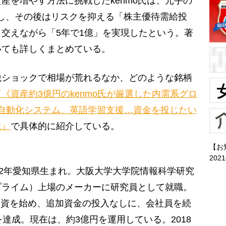
を増やす方法に挑戦したkenmo氏は、元手の
増やし、その後はリスクを抑える「株主優待需給投
交えながら「5年で1億」を実現したという。著
いても詳しくまとめている。
税ショックで相場が荒れるなか、どのような銘柄
『《資産約3億円のkenmo氏が厳選した内需系グロ
務自動化システム、英語学習支援…資金を投じたい
説』
で具体的に紹介している。
【お
202
982年愛知県生まれ。大阪大学大学院情報科学研究
プライム）上場のメーカーに研究員として就職。
式投資を始め、追加資金の投入なしに、会社員を続
達成。現在は、約3億円を運用している。2018