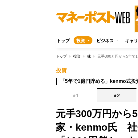
トップ
投資
ビジネス
キャリ
トップ
投資
株
投資
「5年で1億円貯める」kenmo式投
1
2
＃
＃
元手300万円から
家・kenmo氏 