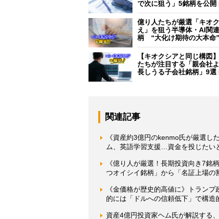
で次に狙う」5銘柄を公開
億り人たちが厳選「キオ
え」を狙う半導体・AI関連
柄 “大化け期待の大本命
【キオクシアと同じ構図
たちが注目する「親会社
長しうる子会社銘柄」9選
関連記事
《資産約3億円のkenmo氏が厳選し
ム、英語学習支援…資金を投じたい
《億り人が厳選！長期投資向き7銘柄
つオイシイ銘柄」から「名証上場の割
《金価格が歴史的高値に》トランプ
的には「ドルへの信頼低下」で構造
資産4億円投資家ヘム氏が解説する