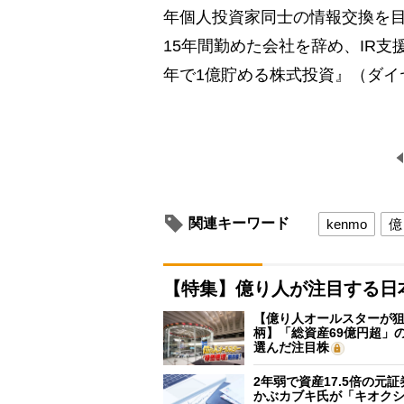
年個人投資家同士の情報交換を目
15年間勤めた会社を辞め、IR
年で1億貯める株式投資』（ダイ
関連キーワード
kenmo
億
【特集】億り人が注目する日
【億り人オールスターが狙
柄】「総資産69億円超」の
選んだ注目株
2年弱で資産17.5倍の元
かぶカブキ氏が「キオク