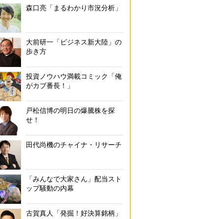
森口亮「まるわかり市況分析」
大前研一「ビジネス新大陸」の
歩き方
投資ノウハウ満載コミック「俺
がカブ番長！」
戸松信博の明日の爆騰株を探
せ！
田代尚機のチャイナ・リサーチ
「みんなで大家さん」配当スト
ップ騒動の内幕
古賀真人「発掘！好決算銘柄」