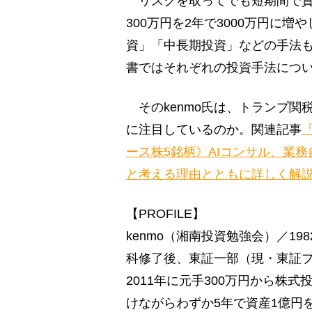
リスクを取ってでも短期間で資産
300万円を2年で3000万円に
資」「中長期投資」などの手法も
書ではそれぞれの投資手法につ
そのkenmo氏は、トランプ関
に注目しているのか。関連記事
ース株5銘柄》AIコンサル、業
と考える理由とともに詳しく解
【PROFILE】
kenmo（湘南投資勉強会）／1
科修了後、東証一部（現・東証
2011年に元手300万円から株
けながらわずか5年で資産1億円を