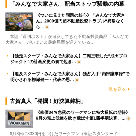
「みんなで大家さん」配当ストップ騒動の内幕
《ついに見えた問題の核心》「みんなで大家さ
ん」2000億円超不動産投資トラブル“異常なく
ら…
本誌『週刊ポスト』が追及してきた不動産投資商品「みんなで
大家さん」がいよいよ最終局面を迎えている…
【独走スクープ・みんなで大家さん】二転三転した“成田プロ
ジェクト”の計画変更の裏で起き…
【追及スクープ・みんなで大家さん】独占入手“内部議事録”で
明かされる柳瀬健一・代表の思…
一覧を見る
古賀真人「発掘！好決算銘柄」
《株価34％急落のワークマンに特大反転の期待》
6月の売上低迷を吹き飛ばす第1四半期決算、…
6月3日に8330円をつけたワークマン（東証スタンダード・