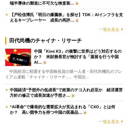
端半導体の製造に不可欠な検査装…
【戸松信博氏「明日の爆騰株」を探せ】TDK：AIインフラを支
えるキープレーヤー 成長の再評…
一覧を見る
田代尚機のチャイナ・リサーチ
中国「Kimi K3」の衝撃に世界はどう対応するの
か？ 米財務長官が検討する「蒸留を行う中国
AI…
中国経済に精通する中国株投資の第一人者・田代尚機氏のプレ
ミアム連載「チャイナ・リサーチ」。中国企…
中国経済“予想外の低成長”で政策のテコ入れ必至か 経済運営
方針の修正で成長加速が予想さ…
“AI革命”で爆発的な需要拡大が見込まれる「CXO」とは何
か？ 高い競争力を持つ中国の医薬品…
一覧を見る