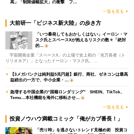
高」「制限値幅拡大」の衝撃 フ…
一覧を見る
大前研一「ビジネス新大陸」の歩き方
「いつ暴発してもおかしくはない」イーロン・マ
スク氏とスペースXが抱えるリスクの数々「絶対
的…
宇宙開発企業「スペースX」の上場で史上初の「兆万長者（ト
リリオネア）」となったイーロン・マスク氏。…
【3メガバンクは純利益5兆円超】銀行、商社、ゼネコンは最高
益続出の一方で、中小企業・…
急増する中国企業の“国籍ロンダリング” SHEIN、TikTok、
Temu…本社機能を海外に移転させ…
一覧を見る
投資ノウハウ満載コミック「俺がカブ番長！」
「売り時」を逃さないトレンド見極め術 投資コ