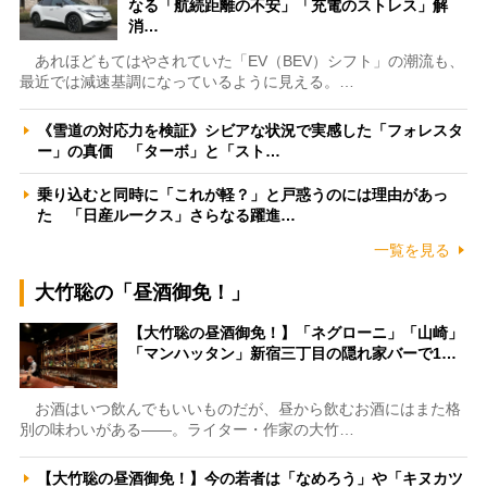
なる「航続距離の不安」「充電のストレス」解
消…
あれほどもてはやされていた「EV（BEV）シフト」の潮流も、
最近では減速基調になっているように見える。…
《雪道の対応力を検証》シビアな状況で実感した「フォレスタ
ー」の真価 「ターボ」と「スト…
乗り込むと同時に「これが軽？」と戸惑うのには理由があっ
た 「日産ルークス」さらなる躍進…
一覧を見る
大竹聡の「昼酒御免！」
【大竹聡の昼酒御免！】「ネグローニ」「山崎」
「マンハッタン」新宿三丁目の隠れ家バーで1…
お酒はいつ飲んでもいいものだが、昼から飲むお酒にはまた格
別の味わいがある――。ライター・作家の大竹…
【大竹聡の昼酒御免！】今の若者は「なめろう」や「キヌカツ