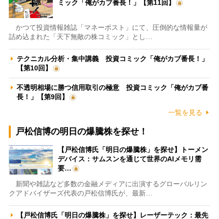
ミック「俺がカブ番長！」【第11回】
かつて投資情報雑誌「マネーポスト」にて、圧倒的な情報量が
詰め込まれた「天下無敵の株コミック」とし…
テクニカル分析・集中講義 投資コミック「俺がカブ番長！」
【第10回】
不透明相場に勝つ信用取引の極意 投資コミック「俺がカブ番
長！」【第9回】
一覧を見る
戸松信博の明日の爆騰株を探せ！
【戸松信博氏「明日の爆騰株」を探せ】トーメン
デバイス：サムスンを通じて世界のAIメモリ需
要…
新聞や雑誌など多数の金融メディアに出演するグローバルリン
クアドバイザーズ代表の戸松信博氏が、最新…
【戸松信博氏「明日の爆騰株」を探せ】レーザーテック：最先