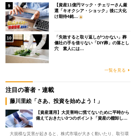
【資産11億円マック・チェリーさん厳
9
選「キオクシア・ショック」後に大化
け期待4銘…
「失敗すると取り返しがつかない」葬
10
儀社の手を借りない「DIY葬」の落とし
穴 素人には…
一覧を見る
注目の著者・連載
藤川里絵「さあ、投資を始めよう！」
【資産運用】大災害時に慌てないために平時から
備えておきたい3つのポイント「資産の棚卸し…
大規模な災害が起きると、株式市場が大きく動いたり、取引環