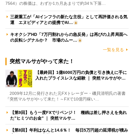
7564）の株価は、わずか1カ月あまりで約34％下落…
三菱重工が「AIインフラの新たな主役」として再評価される気
運 エヌビディアとの提携でAI…
キオクシアHD「7万円割れからの急反発」は再びの上昇局面へ
の反転シグナルか？ 市場のムー…
一覧を見る
突然マルサがやって来た！
【最終回】1億6000万円の負債と引き換えに手に
入れたプライスレスな経験 ｜ 突然マルサがや…
2009年12月に発行された元FXトレーダー・磯貝清明氏の著書
『突然マルサがやって来た！～FXで10億円稼い…
【第9回】もう一度FXでリベンジ！ 種銭は差し押さえを免れ
た”ヒミツのお金” ｜ 突然マルサ…
【第8回】年利はなんと14.6％！ 毎日5万円超の延滞税が積み