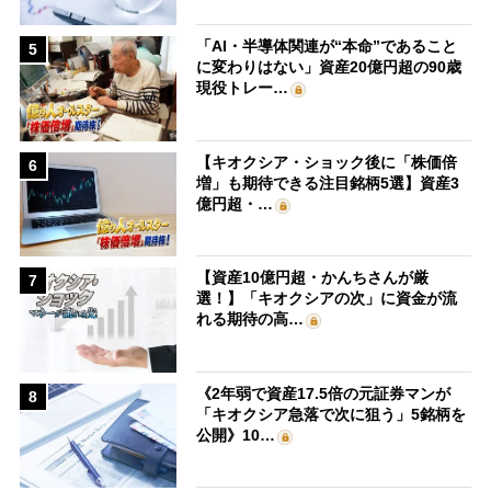
「AI・半導体関連が“本命”であること
5
に変わりはない」資産20億円超の90歳
現役トレー…
【キオクシア・ショック後に「株価倍
6
増」も期待できる注目銘柄5選】資産3
億円超・…
【資産10億円超・かんちさんが厳
7
選！】「キオクシアの次」に資金が流
れる期待の高…
《2年弱で資産17.5倍の元証券マンが
8
「キオクシア急落で次に狙う」5銘柄を
公開》10…