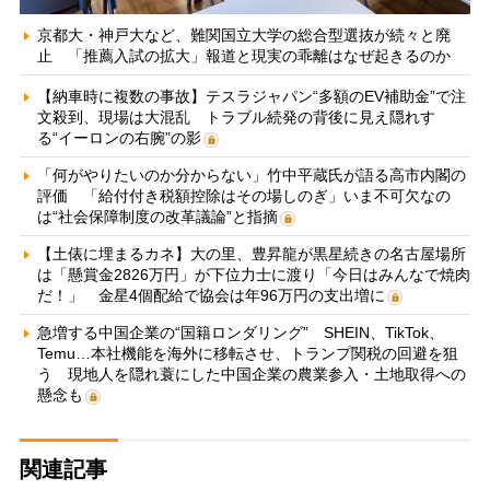
京都大・神戸大など、難関国立大学の総合型選抜が続々と廃
止 「推薦入試の拡大」報道と現実の乖離はなぜ起きるのか
【納車時に複数の事故】テスラジャパン“多額のEV補助金”で注
文殺到、現場は大混乱 トラブル続発の背後に見え隠れす
る“イーロンの右腕”の影
「何がやりたいのか分からない」竹中平蔵氏が語る高市内閣の
評価 「給付付き税額控除はその場しのぎ」いま不可欠なの
は“社会保障制度の改革議論”と指摘
【土俵に埋まるカネ】大の里、豊昇龍が黒星続きの名古屋場所
は「懸賞金2826万円」が下位力士に渡り「今日はみんなで焼肉
だ！」 金星4個配給で協会は年96万円の支出増に
急増する中国企業の“国籍ロンダリング” SHEIN、TikTok、
Temu…本社機能を海外に移転させ、トランプ関税の回避を狙
う 現地人を隠れ蓑にした中国企業の農業参入・土地取得への
懸念も
関連記事