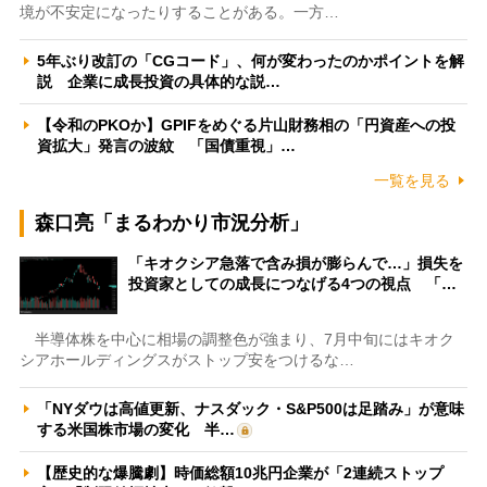
境が不安定になったりすることがある。一方…
5年ぶり改訂の「CGコード」、何が変わったのかポイントを解
説 企業に成長投資の具体的な説…
【令和のPKOか】GPIFをめぐる片山財務相の「円資産への投
資拡大」発言の波紋 「国債重視」…
一覧を見る
森口亮「まるわかり市況分析」
「キオクシア急落で含み損が膨らんで…」損失を
投資家としての成長につなげる4つの視点 「…
半導体株を中心に相場の調整色が強まり、7月中旬にはキオク
シアホールディングスがストップ安をつけるな…
「NYダウは高値更新、ナスダック・S&P500は足踏み」が意味
する米国株市場の変化 半…
【歴史的な爆騰劇】時価総額10兆円企業が「2連続ストップ