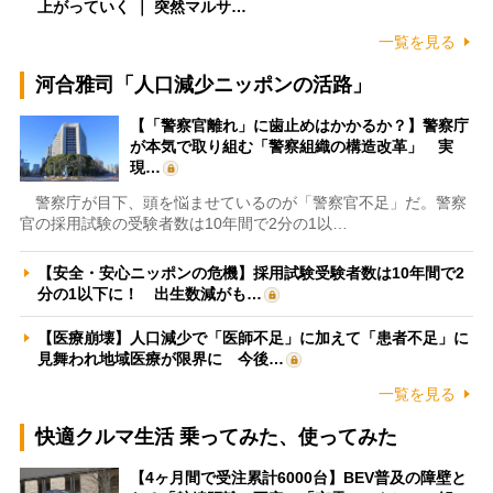
上がっていく ｜ 突然マルサ…
一覧を見る
河合雅司「人口減少ニッポンの活路」
【「警察官離れ」に歯止めはかかるか？】警察庁
が本気で取り組む「警察組織の構造改革」 実
現…
警察庁が目下、頭を悩ませているのが「警察官不足」だ。警察
官の採用試験の受験者数は10年間で2分の1以…
【安全・安心ニッポンの危機】採用試験受験者数は10年間で2
分の1以下に！ 出生数減がも…
【医療崩壊】人口減少で「医師不足」に加えて「患者不足」に
見舞われ地域医療が限界に 今後…
一覧を見る
快適クルマ生活 乗ってみた、使ってみた
【4ヶ月間で受注累計6000台】BEV普及の障壁と