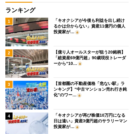
ランキング
「キオクシアが今後も利益を出し続け
1
るかは分からない」資産11億円の個人
投資家が…
【億り人オールスターが狙う20銘柄】
2
「総資産69億円超」90歳現役トレーダ
ーから“10…
【首都圏の不動産価格「危ない駅」ラ
3
ンキング】“中古マンション売れ行き鈍
化”のワー…
「キオクシアが再び株価10万円になる
4
日は遠い」資産3億円超のサラリーマン
投資家が…