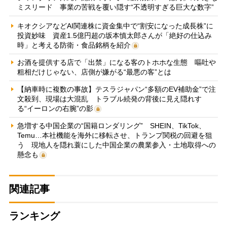
ミスリード 事業の苦戦を覆い隠す“不透明すぎる巨大な数字”
キオクシアなどAI関連株に資金集中で“割安になった成長株”に
投資妙味 資産1.5億円超の坂本慎太郎さんが「絶好の仕込み
時」と考える防衛・食品銘柄を紹介
お酒を提供する店で「出禁」になる客のトホホな生態 嘔吐や
粗相だけじゃない、店側が嫌がる“最悪の客”とは
【納車時に複数の事故】テスラジャパン“多額のEV補助金”で注
文殺到、現場は大混乱 トラブル続発の背後に見え隠れす
る“イーロンの右腕”の影
急増する中国企業の“国籍ロンダリング” SHEIN、TikTok、
Temu…本社機能を海外に移転させ、トランプ関税の回避を狙
う 現地人を隠れ蓑にした中国企業の農業参入・土地取得への
懸念も
関連記事
ランキング