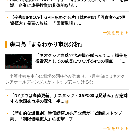
説 企業に成長投資の具体的な説…
【令和のPKOか】GPIFをめぐる片山財務相の「円資産への投
資拡大」発言の波紋 「国債重視」…
一覧を見る
森口亮「まるわかり市況分析」
「キオクシア急落で含み損が膨らんで…」損失を
投資家としての成長につなげる4つの視点 「…
半導体株を中心に相場の調整色が強まり、7月中旬にはキオク
シアホールディングスがストップ安をつけるな…
「NYダウは高値更新、ナスダック・S&P500は足踏み」が意味
する米国株市場の変化 半…
【歴史的な爆騰劇】時価総額10兆円企業が「2連続ストップ
高」「制限値幅拡大」の衝撃 フ…
一覧を見る