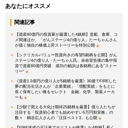
あなたにオススメ
関連記事
【資産80億円の投資家が厳選した4銘柄】造船、倉庫、コ
メ関連ほか、「がんステージ4の億り人」たーちゃんさん
が描く独自の株価上昇ストーリーを特別公開
【シクリカルバリュー投資向きの有望5銘柄を公開】がん
ステージ4の億り人・たーちゃん氏、余命宣告後の集中投
資で資産80億円突破 成功の秘訣は各銘柄にある“ストー
リー”
《資産1.5億円の億り人が5銘柄を厳選》30歳でFIREした
夢の配当生活さんが「企業業績」「増配実績」をもとに
長く保有したい株をセレクト 金融、化学、製薬メーカ
ーも
【少額で買える大化け期待25銘柄を厳選】億り人たちが
注目する「投資初心者でも始めやすい5万円割安株」の
数々 桐谷広人さんの「注目ベスト3」も公開
【FIRE達成の元証券アナリストが厳選した4銘柄】長く