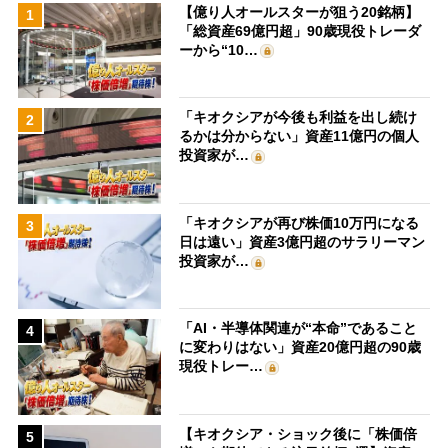
【億り人オールスターが狙う20銘柄】
1
「総資産69億円超」90歳現役トレーダ
ーから“10…
「キオクシアが今後も利益を出し続け
2
るかは分からない」資産11億円の個人
投資家が…
「キオクシアが再び株価10万円になる
3
日は遠い」資産3億円超のサラリーマン
投資家が…
「AI・半導体関連が“本命”であること
4
に変わりはない」資産20億円超の90歳
現役トレー…
【キオクシア・ショック後に「株価倍
5