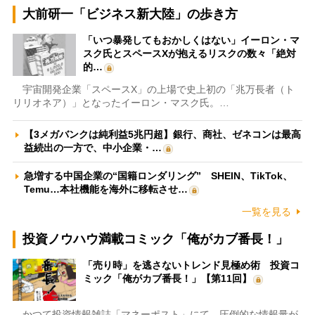
大前研一「ビジネス新大陸」の歩き方
「いつ暴発してもおかしくはない」イーロン・マ
スク氏とスペースXが抱えるリスクの数々「絶対
的…
宇宙開発企業「スペースX」の上場で史上初の「兆万長者（ト
リリオネア）」となったイーロン・マスク氏。…
【3メガバンクは純利益5兆円超】銀行、商社、ゼネコンは最高
益続出の一方で、中小企業・…
急増する中国企業の“国籍ロンダリング” SHEIN、TikTok、
Temu…本社機能を海外に移転させ…
一覧を見る
投資ノウハウ満載コミック「俺がカブ番長！」
「売り時」を逃さないトレンド見極め術 投資コ
ミック「俺がカブ番長！」【第11回】
かつて投資情報雑誌「マネーポスト」にて、圧倒的な情報量が