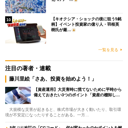
【キオクシア・ショックの後に狙う5銘
10
柄】イベント投資家の億り人・羽根英
樹氏が厳…
一覧を見る
注目の著者・連載
藤川里絵「さあ、投資を始めよう！」
【資産運用】大災害時に慌てないために平時から
備えておきたい3つのポイント「資産の棚卸し…
大規模な災害が起きると、株式市場が大きく動いたり、取引環
境が不安定になったりすることがある。一方…
5年ぶり改訂の「CGコード」、何が変わったのかポイントを解