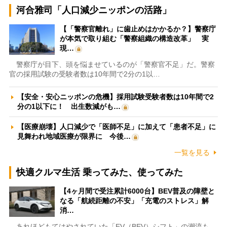
河合雅司「人口減少ニッポンの活路」
【「警察官離れ」に歯止めはかかるか？】警察庁
が本気で取り組む「警察組織の構造改革」 実
現…
警察庁が目下、頭を悩ませているのが「警察官不足」だ。警察
官の採用試験の受験者数は10年間で2分の1以…
【安全・安心ニッポンの危機】採用試験受験者数は10年間で2
分の1以下に！ 出生数減がも…
【医療崩壊】人口減少で「医師不足」に加えて「患者不足」に
見舞われ地域医療が限界に 今後…
一覧を見る
快適クルマ生活 乗ってみた、使ってみた
【4ヶ月間で受注累計6000台】BEV普及の障壁と
なる「航続距離の不安」「充電のストレス」解
消…
あれほどもてはやされていた「EV（BEV）シフト」の潮流も、