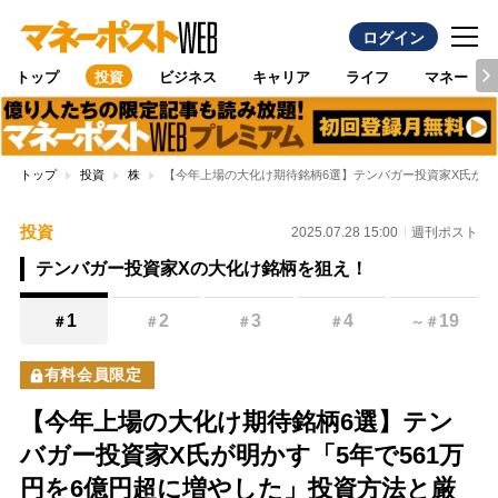
ログイン
トップ
投資
ビジネス
キャリア
ライフ
マネー
トップ
投資
株
【今年上場の大化け期待銘柄6選】テンバガー投資家X氏が明
投資
2025.07.28 15:00
週刊ポスト
テンバガー投資家Xの大化け銘柄を狙え！
1
2
3
4
19
＃
＃
＃
＃
～
＃
有料会員限定
【今年上場の大化け期待銘柄6選】テン
バガー投資家X氏が明かす「5年で561万
円を6億円超に増やした」投資方法と厳