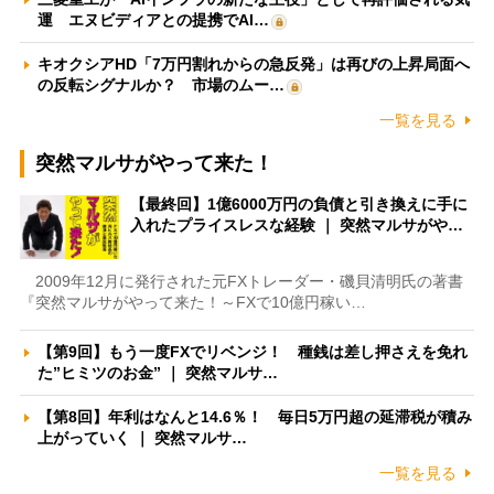
運 エヌビディアとの提携でAI…
キオクシアHD「7万円割れからの急反発」は再びの上昇局面へ
の反転シグナルか？ 市場のムー…
一覧を見る
突然マルサがやって来た！
【最終回】1億6000万円の負債と引き換えに手に
入れたプライスレスな経験 ｜ 突然マルサがや…
2009年12月に発行された元FXトレーダー・磯貝清明氏の著書
『突然マルサがやって来た！～FXで10億円稼い…
【第9回】もう一度FXでリベンジ！ 種銭は差し押さえを免れ
た”ヒミツのお金” ｜ 突然マルサ…
【第8回】年利はなんと14.6％！ 毎日5万円超の延滞税が積み
上がっていく ｜ 突然マルサ…
一覧を見る