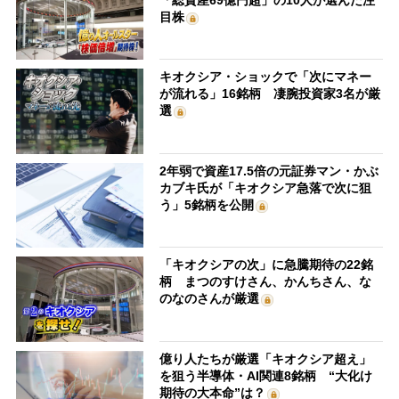
目株
キオクシア・ショックで「次にマネー
が流れる」16銘柄 凄腕投資家3名が厳
選
2年弱で資産17.5倍の元証券マン・かぶ
カブキ氏が「キオクシア急落で次に狙
う」5銘柄を公開
「キオクシアの次」に急騰期待の22銘
柄 まつのすけさん、かんちさん、な
のなのさんが厳選
億り人たちが厳選「キオクシア超え」
を狙う半導体・AI関連8銘柄 “大化け
期待の大本命”は？