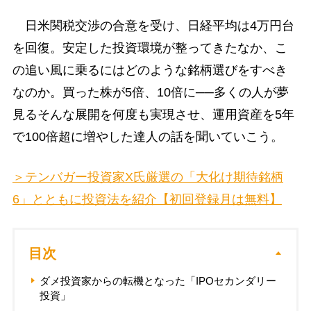
日米関税交渉の合意を受け、日経平均は4万円台
を回復。安定した投資環境が整ってきたなか、こ
の追い風に乗るにはどのような銘柄選びをすべき
なのか。買った株が5倍、10倍に──多くの人が夢
見るそんな展開を何度も実現させ、運用資産を5年
で100倍超に増やした達人の話を聞いていこう。
＞テンバガー投資家X氏厳選の「大化け期待銘柄
6」とともに投資法を紹介【初回登録月は無料】
目次
ダメ投資家からの転機となった「IPOセカンダリー
投資」