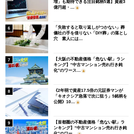
増」も期待できる注目銘柄5選】資産3
億円超・…
「失敗すると取り返しがつかない」葬
6
儀社の手を借りない「DIY葬」の落とし
穴 素人には…
【大阪の不動産価格「危ない駅」ラン
7
キング】“中古マンション売れ行き鈍
化”のワース…
《2年弱で資産17.5倍の元証券マンが
8
「キオクシア急落で次に狙う」5銘柄を
公開》10…
【首都圏の不動産価格「危ない駅」ラ
9
ンキング】“中古マンション売れ行き鈍
化”のワー…