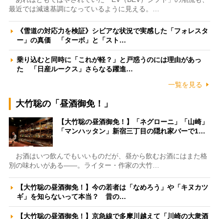
最近では減速基調になっているように見える。…
《雪道の対応力を検証》シビアな状況で実感した「フォレスタ
ー」の真価 「ターボ」と「スト…
乗り込むと同時に「これが軽？」と戸惑うのには理由があっ
た 「日産ルークス」さらなる躍進…
一覧を見る
大竹聡の「昼酒御免！」
【大竹聡の昼酒御免！】「ネグローニ」「山崎」
「マンハッタン」新宿三丁目の隠れ家バーで1…
お酒はいつ飲んでもいいものだが、昼から飲むお酒にはまた格
別の味わいがある――。ライター・作家の大竹…
【大竹聡の昼酒御免！】今の若者は「なめろう」や「キヌカツ
ギ」を知らないって本当？ 昔の…
【大竹聡の昼酒御免！】京急線で多摩川越えて「川崎の大衆酒