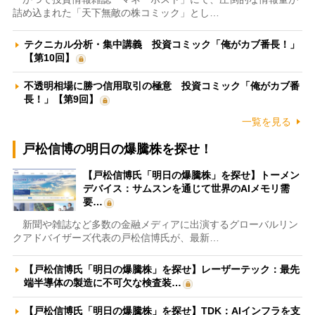
詰め込まれた「天下無敵の株コミック」とし…
テクニカル分析・集中講義 投資コミック「俺がカブ番長！」
【第10回】
不透明相場に勝つ信用取引の極意 投資コミック「俺がカブ番
長！」【第9回】
一覧を見る
戸松信博の明日の爆騰株を探せ！
【戸松信博氏「明日の爆騰株」を探せ】トーメン
デバイス：サムスンを通じて世界のAIメモリ需
要…
新聞や雑誌など多数の金融メディアに出演するグローバルリン
クアドバイザーズ代表の戸松信博氏が、最新…
【戸松信博氏「明日の爆騰株」を探せ】レーザーテック：最先
端半導体の製造に不可欠な検査装…
【戸松信博氏「明日の爆騰株」を探せ】TDK：AIインフラを支