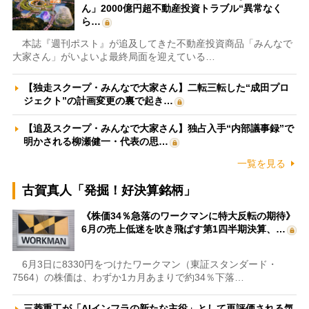
ん」2000億円超不動産投資トラブル“異常なく
ら…
本誌『週刊ポスト』が追及してきた不動産投資商品「みんなで
大家さん」がいよいよ最終局面を迎えている…
【独走スクープ・みんなで大家さん】二転三転した“成田プロ
ジェクト”の計画変更の裏で起き…
【追及スクープ・みんなで大家さん】独占入手“内部議事録”で
明かされる柳瀬健一・代表の思…
一覧を見る
古賀真人「発掘！好決算銘柄」
《株価34％急落のワークマンに特大反転の期待》
6月の売上低迷を吹き飛ばす第1四半期決算、…
6月3日に8330円をつけたワークマン（東証スタンダード・
7564）の株価は、わずか1カ月あまりで約34％下落…
三菱重工が「AIインフラの新たな主役」として再評価される気