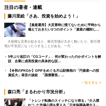
注目の著者・連載
藤川里絵「さあ、投資を始めよう！」
【資産運用】大災害時に慌てないために平時から
備えておきたい3つのポイント「資産の棚卸し…
大規模な災害が起きると、株式市場が大きく動いたり、取引環
境が不安定になったりすることがある。一方…
5年ぶり改訂の「CGコード」、何が変わったのかポイントを解
説 企業に成長投資の具体的な説…
【令和のPKOか】GPIFをめぐる片山財務相の「円資産への投
資拡大」発言の波紋 「国債重視」…
一覧を見る
森口亮「まるわかり市況分析」
「トレンド転換のスイッチになり得る」“介入慣
れ”した市場心理を変える「日米協調為替介入」