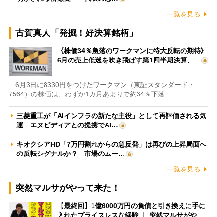
一覧を見る
古賀真人「発掘！好決算銘柄」
《株価34％急落のワークマンに特大反転の期待》
6月の売上低迷を吹き飛ばす第1四半期決算、…
6月3日に8330円をつけたワークマン（東証スタンダード・
7564）の株価は、わずか1カ月あまりで約34％下落…
三菱重工が「AIインフラの新たな主役」として再評価される気
運 エヌビディアとの提携でAI…
キオクシアHD「7万円割れからの急反発」は再びの上昇局面へ
の反転シグナルか？ 市場のムー…
一覧を見る
突然マルサがやって来た！
【最終回】1億6000万円の負債と引き換えに手に
入れたプライスレスな経験 ｜ 突然マルサがや…