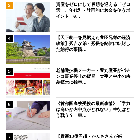
資産をゼロにして最期を迎える「ゼロ
3
活」、年代別・計画的にお金を使うポ
イント 6…
【天下統一を見据えた豊臣兄弟の経済
4
政策】秀吉が弟・秀長を紀伊に転封し
た納得の事情…
老舗遊技機メーカー・豊丸産業がパチ
5
ンコ事業停止の背景 大手と中小の格
差拡大に拍車…
《首都圏高校受験の最新事情》「学力
6
は高いが内申点がとれない」生徒はど
う戦う？ 東…
【資産10億円超・かんちさんが厳
7