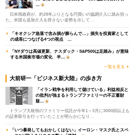
…
日米両政府が、約28年ぶりとなる円買いの協調介入に踏み切っ
た。米国も追加介入を辞さない姿勢を示して…
「キオクシア急落で含み損が膨らんで…」損失を投資家として
の成長につなげる4つの視点 …
「NYダウは高値更新、ナスダック・S&P500は足踏み」が意味
する米国株市場の変化 半…
一覧を見る
大前研一「ビジネス新大陸」の歩き方
「イラン戦争を利用して儲けている」利益相反と
の批判が強まるトランプファミリーの不正蓄財
疑…
トランプ大統領のファミリー信託が今年1～3月に3000回以上も
の証券取引を行っていたことが明らかになり…
「いつ暴発してもおかしくはない」イーロン・マスク氏とスペ