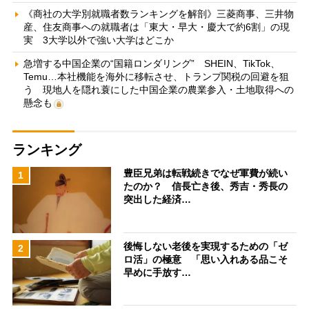
《商社の大学別就職者数ランキングを解剖》三菱商事、三井物
産、住友商事への就職者は「東大・早大・慶大で約6割」の現
実 3大学以外で強い大学はどこか
急増する中国企業の“国籍ロンダリング” SHEIN、TikTok、
Temu…本社機能を海外に移転させ、トランプ関税の回避を狙
う 現地人を隠れ蓑にした中国企業の農業参入・土地取得への
懸念も
ランキング
豊臣兄弟は転戦続きでなぜ軍費が続い
1
たのか？ 信長亡き後、秀吉・秀長の
突出した経済…
後悔しない老後を実現するための「ゼ
2
ロ活」の極意 「思い入れある品こそ
早めに手放す…