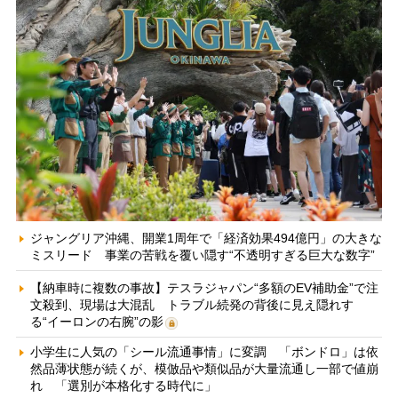
ジャングリア沖縄、開業1周年で「経済効果494億円」の大きな
ミスリード 事業の苦戦を覆い隠す“不透明すぎる巨大な数字”
【納車時に複数の事故】テスラジャパン“多額のEV補助金”で注
文殺到、現場は大混乱 トラブル続発の背後に見え隠れす
る“イーロンの右腕”の影
小学生に人気の「シール流通事情」に変調 「ボンドロ」は依
然品薄状態が続くが、模倣品や類似品が大量流通し一部で値崩
れ 「選別が本格化する時代に」