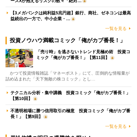
ースXが抱えるリスクの数々「絶対…
【3メガバンクは純利益5兆円超】銀行、商社、ゼネコンは最高
益続出の一方で、中小企業・…
一覧を見る
投資ノウハウ満載コミック「俺がカブ番長！」
「売り時」を逃さないトレンド見極め術 投資コ
ミック「俺がカブ番長！」【第11回】
かつて投資情報雑誌「マネーポスト」にて、圧倒的な情報量が
詰め込まれた「天下無敵の株コミック」とし…
テクニカル分析・集中講義 投資コミック「俺がカブ番長！」
【第10回】
不透明相場に勝つ信用取引の極意 投資コミック「俺がカブ番
長！」【第9回】
一覧を見る