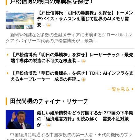
戸松信博の明日の爆騰株を探せ！
【戸松信博氏「明日の爆騰株」を探せ】トーメン
デバイス：サムスンを通じて世界のAIメモリ需
要…
新聞や雑誌など多数の金融メディアに出演するグローバルリン
クアドバイザーズ代表の戸松信博氏が、最新…
【戸松信博氏「明日の爆騰株」を探せ】レーザーテック：最先
端半導体の製造に不可欠な検査装…
【戸松信博氏「明日の爆騰株」を探せ】TDK：AIインフラを支
えるキープレーヤー 成長の再評…
一覧を見る
田代尚機のチャイナ・リサーチ
厳しい経済情勢をどう打開するか？中国の下半期
の「経済運営方針」を読み解く 需要不足対策
が…
中国経済に精通する中国株投資の第一人者・田代尚機氏のプレ