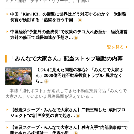
ミアム連載「チャイナ・リサーチ」。中国の…
中国「Kimi K3」の衝撃に世界はどう対応するのか？ 米財務
長官が検討する「蒸留を行う中国…
中国経済“予想外の低成長”で政策のテコ入れ必至か 経済運営
方針の修正で成長加速が予想さ…
一覧を見る
「みんなで大家さん」配当ストップ騒動の内幕
《ついに見えた問題の核心》「みんなで大家さ
ん」2000億円超不動産投資トラブル“異常なく
ら…
本誌『週刊ポスト』が追及してきた不動産投資商品「みんなで
大家さん」がいよいよ最終局面を迎えている…
【独走スクープ・みんなで大家さん】二転三転した“成田プロ
ジェクト”の計画変更の裏で起き…
【追及スクープ・みんなで大家さん】独占入手“内部議事録”で
明かされる柳瀬健一・代表の思…