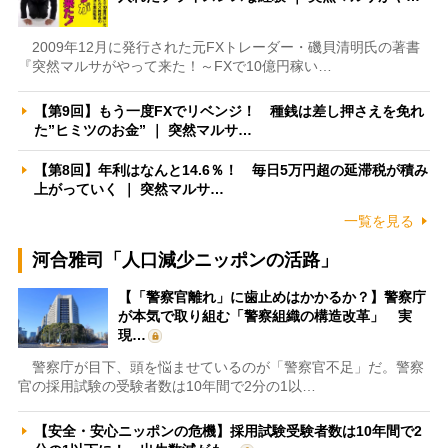
2009年12月に発行された元FXトレーダー・磯貝清明氏の著書
『突然マルサがやって来た！～FXで10億円稼い…
【第9回】もう一度FXでリベンジ！ 種銭は差し押さえを免れ
た”ヒミツのお金” ｜ 突然マルサ…
【第8回】年利はなんと14.6％！ 毎日5万円超の延滞税が積み
上がっていく ｜ 突然マルサ…
一覧を見る
河合雅司「人口減少ニッポンの活路」
【「警察官離れ」に歯止めはかかるか？】警察庁
が本気で取り組む「警察組織の構造改革」 実
現…
警察庁が目下、頭を悩ませているのが「警察官不足」だ。警察
官の採用試験の受験者数は10年間で2分の1以…
【安全・安心ニッポンの危機】採用試験受験者数は10年間で2