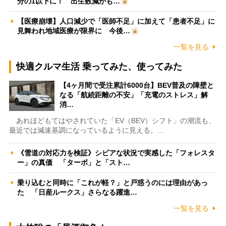
分の1以下に！ 出生数減がも…
【医療崩壊】人口減少で「医師不足」に加えて「患者不足」に
見舞われ地域医療が限界に 今後…
一覧を見る
快適クルマ生活 乗ってみた、使ってみた
【4ヶ月間で受注累計6000台】BEV普及の障壁と
なる「航続距離の不安」「充電のストレス」解
消…
あれほどもてはやされていた「EV（BEV）シフト」の潮流も、
最近では減速基調になっているように見える。…
《雪道の対応力を検証》シビアな状況で実感した「フォレスタ
ー」の真価 「ターボ」と「スト…
乗り込むと同時に「これが軽？」と戸惑うのには理由があっ
た 「日産ルークス」さらなる躍進…
一覧を見る