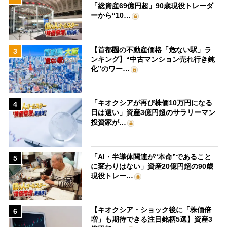
「総資産69億円超」90歳現役トレーダ
ーから“10…
【首都圏の不動産価格「危ない駅」ラ
3
ンキング】“中古マンション売れ行き鈍
化”のワー…
「キオクシアが再び株価10万円になる
4
日は遠い」資産3億円超のサラリーマン
投資家が…
「AI・半導体関連が“本命”であること
5
に変わりはない」資産20億円超の90歳
現役トレー…
【キオクシア・ショック後に「株価倍
6
増」も期待できる注目銘柄5選】資産3