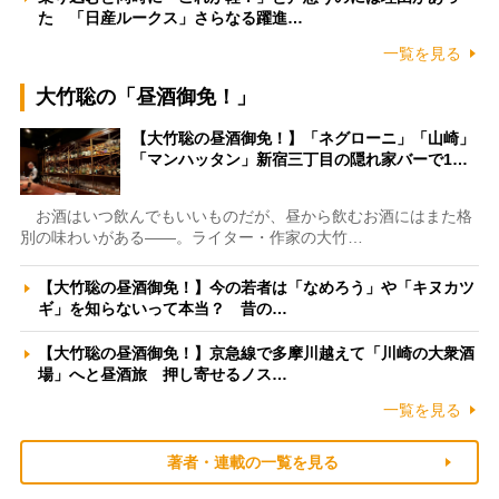
た 「日産ルークス」さらなる躍進…
一覧を見る
大竹聡の「昼酒御免！」
【大竹聡の昼酒御免！】「ネグローニ」「山崎」
「マンハッタン」新宿三丁目の隠れ家バーで1…
お酒はいつ飲んでもいいものだが、昼から飲むお酒にはまた格
別の味わいがある――。ライター・作家の大竹…
【大竹聡の昼酒御免！】今の若者は「なめろう」や「キヌカツ
ギ」を知らないって本当？ 昔の…
【大竹聡の昼酒御免！】京急線で多摩川越えて「川崎の大衆酒
場」へと昼酒旅 押し寄せるノス…
一覧を見る
著者・連載の一覧を見る