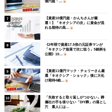
億円超・…
【資産10億円超・かんちさんが厳
7
選！】「キオクシアの次」に資金が流
れる期待の高…
《2年弱で資産17.5倍の元証券マンが
8
「キオクシア急落で次に狙う」5銘柄を
公開》10…
【資産11億円マック・チェリーさん厳
9
選「キオクシア・ショック」後に大化
け期待4銘…
「失敗すると取り返しがつかない」葬
10
儀社の手を借りない「DIY葬」の落とし
穴 素人には…