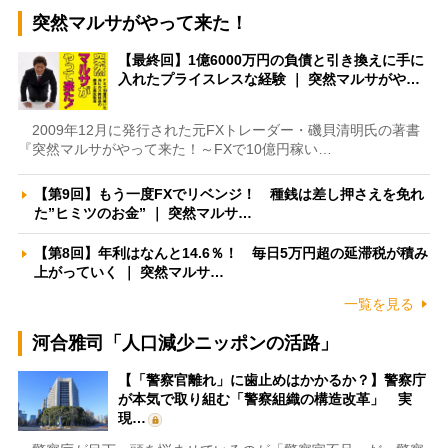
突然マルサがやって来た！
【最終回】1億6000万円の負債と引き換えに手に
入れたプライスレスな経験 ｜ 突然マルサがや…
2009年12月に発行された元FXトレーダー・磯貝清明氏の著書
『突然マルサがやって来た！～FXで10億円稼い…
【第9回】もう一度FXでリベンジ！ 種銭は差し押さえを免れ
た”ヒミツのお金” ｜ 突然マルサ…
【第8回】年利はなんと14.6％！ 毎日5万円超の延滞税が積み
上がっていく ｜ 突然マルサ…
一覧を見る
河合雅司「人口減少ニッポンの活路」
【「警察官離れ」に歯止めはかかるか？】警察庁
が本気で取り組む「警察組織の構造改革」 実
現…