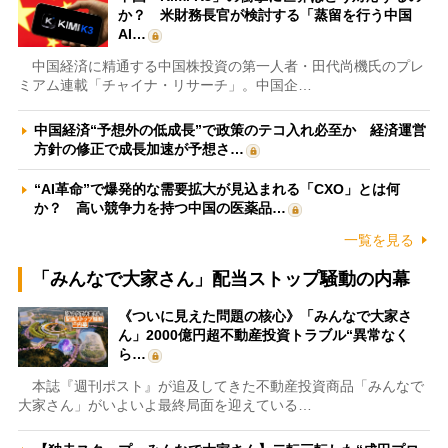
か？ 米財務長官が検討する「蒸留を行う中国
AI…
中国経済に精通する中国株投資の第一人者・田代尚機氏のプレ
ミアム連載「チャイナ・リサーチ」。中国企…
中国経済“予想外の低成長”で政策のテコ入れ必至か 経済運営
方針の修正で成長加速が予想さ…
“AI革命”で爆発的な需要拡大が見込まれる「CXO」とは何
か？ 高い競争力を持つ中国の医薬品…
一覧を見る
「みんなで大家さん」配当ストップ騒動の内幕
《ついに見えた問題の核心》「みんなで大家さ
ん」2000億円超不動産投資トラブル“異常なく
ら…
本誌『週刊ポスト』が追及してきた不動産投資商品「みんなで
大家さん」がいよいよ最終局面を迎えている…