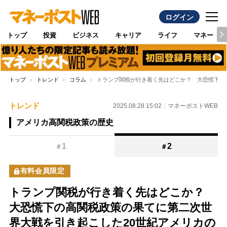
ログイン
トップ
投資
ビジネス
キャリア
ライフ
マネー
トップ
トレンド
コラム
トランプ関税が行き着く先はどこか？ 大恐慌下の
トレンド
2025.08.28 15:02
マネーポストWEB
アメリカ高関税政策の歴史
1
2
＃
＃
有料会員限定
トランプ関税が行き着く先はどこか？
大恐慌下の高関税政策の果てに第二次世
界大戦を引き起こした20世紀アメリカの