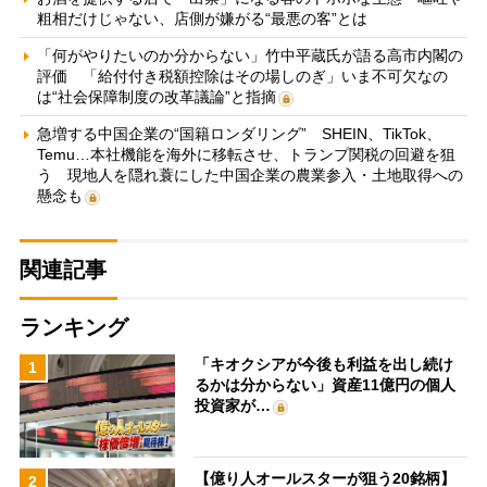
粗相だけじゃない、店側が嫌がる“最悪の客”とは
「何がやりたいのか分からない」竹中平蔵氏が語る高市内閣の
評価 「給付付き税額控除はその場しのぎ」いま不可欠なの
は“社会保障制度の改革議論”と指摘
急増する中国企業の“国籍ロンダリング” SHEIN、TikTok、
Temu…本社機能を海外に移転させ、トランプ関税の回避を狙
う 現地人を隠れ蓑にした中国企業の農業参入・土地取得への
懸念も
関連記事
ランキング
「キオクシアが今後も利益を出し続け
1
るかは分からない」資産11億円の個人
投資家が…
【億り人オールスターが狙う20銘柄】
2