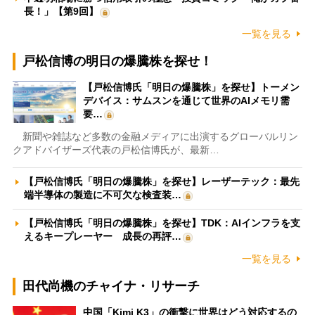
長！」【第9回】
一覧を見る
戸松信博の明日の爆騰株を探せ！
【戸松信博氏「明日の爆騰株」を探せ】トーメン
デバイス：サムスンを通じて世界のAIメモリ需
要…
新聞や雑誌など多数の金融メディアに出演するグローバルリン
クアドバイザーズ代表の戸松信博氏が、最新…
【戸松信博氏「明日の爆騰株」を探せ】レーザーテック：最先
端半導体の製造に不可欠な検査装…
【戸松信博氏「明日の爆騰株」を探せ】TDK：AIインフラを支
えるキープレーヤー 成長の再評…
一覧を見る
田代尚機のチャイナ・リサーチ
中国「Kimi K3」の衝撃に世界はどう対応するの