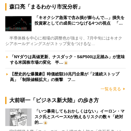
森口亮「まるわかり市況分析」
「キオクシア急落で含み損が膨らんで…」損失を
投資家としての成長につなげる4つの視点 「…
半導体株を中心に相場の調整色が強まり、7月中旬にはキオク
シアホールディングスがストップ安をつけるな…
「NYダウは高値更新、ナスダック・S&P500は足踏み」が意味
する米国株市場の変化 半…
【歴史的な爆騰劇】時価総額10兆円企業が「2連続ストップ
高」「制限値幅拡大」の衝撃 フ…
一覧を見る
大前研一「ビジネス新大陸」の歩き方
「いつ暴発してもおかしくはない」イーロン・マ
スク氏とスペースXが抱えるリスクの数々「絶対
的…