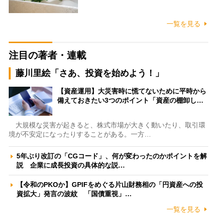
一覧を見る
注目の著者・連載
藤川里絵「さあ、投資を始めよう！」
【資産運用】大災害時に慌てないために平時から
備えておきたい3つのポイント「資産の棚卸し…
大規模な災害が起きると、株式市場が大きく動いたり、取引環
境が不安定になったりすることがある。一方…
5年ぶり改訂の「CGコード」、何が変わったのかポイントを解
説 企業に成長投資の具体的な説…
【令和のPKOか】GPIFをめぐる片山財務相の「円資産への投
資拡大」発言の波紋 「国債重視」…
一覧を見る