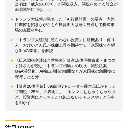
当初は「歳入の100％」が関税収入、関税をめぐる対立が
南北戦争につな…
トランプ大統領が発表した「AI行動計画」の要点 内外
に摩擦を招きながらもAI投資拡大は続く見通しで株式市
場の支援材料に
「トランプ大統領に逆らわない投資」に勝機あり 億り
人・おけいどん氏が株価上昇を期待する「米国株で有望
な3つの業界」を解説
《日米関税交渉は合意発表》資産15億円投資家・まつの
すけさんが読む「トランプ相場」の現状 減税法案、
M&A活発化、AI輸出規制の撤回などが米国株の急回復に
寄与したと分…
【資産20億円超】89歳現役トレーダー藤本茂氏がトラン
プ関税「25％」の表明に、「ホンマにむちゃくちゃやけ
ど、投資家にとっちゃこれ以上ないチャンスや」と心中
を明かす
注目TOPIC