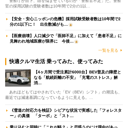
警察庁が目下、頭を悩ませているのが「警察官不足」だ。警察
官の採用試験の受験者数は10年間で2分の1以…
【安全・安心ニッポンの危機】採用試験受験者数は10年間で2
分の1以下に！ 出生数減がも…
【医療崩壊】人口減少で「医師不足」に加えて「患者不足」に
見舞われ地域医療が限界に 今後…
一覧を見る
快適クルマ生活 乗ってみた、使ってみた
【4ヶ月間で受注累計6000台】BEV普及の障壁と
なる「航続距離の不安」「充電のストレス」解
消…
あれほどもてはやされていた「EV（BEV）シフト」の潮流も、
最近では減速基調になっているように見える。…
《雪道の対応力を検証》シビアな状況で実感した「フォレスタ
ー」の真価 「ターボ」と「スト…
乗り込むと同時に「これが軽？」と戸惑うのには理由があっ