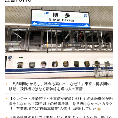
「約5時間かかるし、料金も高いのになぜ？」東京～博多間の
移動に飛行機ではなく新幹線を選ぶ人の事情
【クレジット決済代行・全東信が破産】63社もの金融機関が融
資をしながら「20年以上の粉飾決算」を見抜けなかったカラク
リ 営業現場では“自転車操業”の焦りも表出していた
お酒を提供する店で「出禁」になる客のトホホな生態 嘔吐や