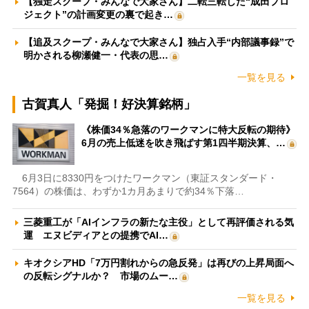
【独走スクープ・みんなで大家さん】二転三転した“成田プロ
ジェクト”の計画変更の裏で起き…
【追及スクープ・みんなで大家さん】独占入手“内部議事録”で
明かされる柳瀬健一・代表の思…
一覧を見る
古賀真人「発掘！好決算銘柄」
《株価34％急落のワークマンに特大反転の期待》
6月の売上低迷を吹き飛ばす第1四半期決算、…
6月3日に8330円をつけたワークマン（東証スタンダード・
7564）の株価は、わずか1カ月あまりで約34％下落…
三菱重工が「AIインフラの新たな主役」として再評価される気
運 エヌビディアとの提携でAI…
キオクシアHD「7万円割れからの急反発」は再びの上昇局面へ
の反転シグナルか？ 市場のムー…
一覧を見る