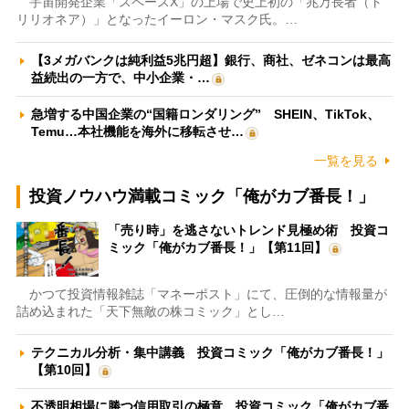
宇宙開発企業「スペースX」の上場で史上初の「兆万長者（ト
リリオネア）」となったイーロン・マスク氏。…
【3メガバンクは純利益5兆円超】銀行、商社、ゼネコンは最高
益続出の一方で、中小企業・…
急増する中国企業の“国籍ロンダリング” SHEIN、TikTok、
Temu…本社機能を海外に移転させ…
一覧を見る
投資ノウハウ満載コミック「俺がカブ番長！」
「売り時」を逃さないトレンド見極め術 投資コ
ミック「俺がカブ番長！」【第11回】
かつて投資情報雑誌「マネーポスト」にて、圧倒的な情報量が
詰め込まれた「天下無敵の株コミック」とし…
テクニカル分析・集中講義 投資コミック「俺がカブ番長！」
【第10回】
不透明相場に勝つ信用取引の極意 投資コミック「俺がカブ番