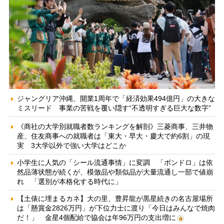
ジャングリア沖縄、開業1周年で「経済効果494億円」の大きな
ミスリード 事業の苦戦を覆い隠す“不透明すぎる巨大な数字”
《商社の大学別就職者数ランキングを解剖》三菱商事、三井物
産、住友商事への就職者は「東大・早大・慶大で約6割」の現
実 3大学以外で強い大学はどこか
小学生に人気の「シール流通事情」に変調 「ボンドロ」は依
然品薄状態が続くが、模倣品や類似品が大量流通し一部で値崩
れ 「選別が本格化する時代に」
【土俵に埋まるカネ】大の里、豊昇龍が黒星続きの名古屋場所
は「懸賞金2826万円」が下位力士に渡り「今日はみんなで焼肉
だ！」 金星4個配給で協会は年96万円の支出増に