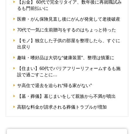
【お金】 60代で完全リタイア、数年後に再就職試み
るも門前払いに
医療・がん保険見直し後にがんが発覚して老後破産
70代で一気に生前贈与をするのはちょっと待った
【モノ】独立した子供の部屋を整理したら、すぐに
出戻り
趣味・嗜好品は大切な“健康装置”、整理は慎重に
【住まい】60代でバリアフリーリフォームするも施
設で過ごすことに…
サ高住で退去を迫られ“帰る家がない”
【墓・葬儀】墓じまいをして親族から不満が噴出
高額な料金が請求される葬儀トラブルが増加