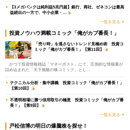
【3メガバンクは純利益5兆円超】銀行、商社、ゼネコンは最高
益続出の一方で、中小企業・…
一覧を見る
投資ノウハウ満載コミック「俺がカブ番長！」
「売り時」を逃さないトレンド見極め術 投資コ
ミック「俺がカブ番長！」【第11回】
かつて投資情報雑誌「マネーポスト」にて、圧倒的な情報量が
詰め込まれた「天下無敵の株コミック」とし…
テクニカル分析・集中講義 投資コミック「俺がカブ番長！」
【第10回】
不透明相場に勝つ信用取引の極意 投資コミック「俺がカブ番
長！」【第9回】
一覧を見る
戸松信博の明日の爆騰株を探せ！