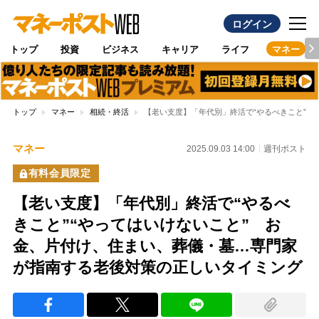
ログイン
トップ
投資
ビジネス
キャリア
ライフ
マネー
トップ
マネー
相続・終活
【老い支度】「年代別」終活で“やるべきこと”“
マネー
2025.09.03 14:00
週刊ポスト
有料会員限定
【老い支度】「年代別」終活で“やるべ
きこと”“やってはいけないこと” お
金、片付け、住まい、葬儀・墓…専門家
が指南する老後対策の正しいタイミング