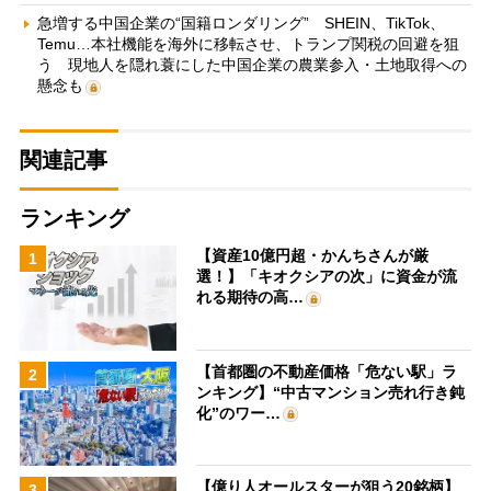
急増する中国企業の“国籍ロンダリング” SHEIN、TikTok、
Temu…本社機能を海外に移転させ、トランプ関税の回避を狙
う 現地人を隠れ蓑にした中国企業の農業参入・土地取得への
懸念も
関連記事
ランキング
【資産10億円超・かんちさんが厳
1
選！】「キオクシアの次」に資金が流
れる期待の高…
【首都圏の不動産価格「危ない駅」ラ
2
ンキング】“中古マンション売れ行き鈍
化”のワー…
【億り人オールスターが狙う20銘柄】
3