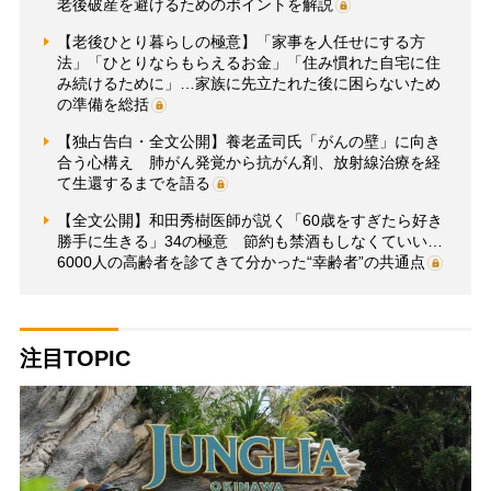
老後破産を避けるためのポイントを解説
【老後ひとり暮らしの極意】「家事を人任せにする方
法」「ひとりならもらえるお金」「住み慣れた自宅に住
み続けるために」…家族に先立たれた後に困らないため
の準備を総括
【独占告白・全文公開】養老孟司氏「がんの壁」に向き
合う心構え 肺がん発覚から抗がん剤、放射線治療を経
て生還するまでを語る
【全文公開】和田秀樹医師が説く「60歳をすぎたら好き
勝手に生きる」34の極意 節約も禁酒もしなくていい…
6000人の高齢者を診てきて分かった“幸齢者”の共通点
注目TOPIC