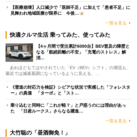
【医療崩壊】人口減少で「医師不足」に加えて「患者不足」に
見舞われ地域医療が限界に 今後…
一覧を見る
快適クルマ生活 乗ってみた、使ってみた
【4ヶ月間で受注累計6000台】BEV普及の障壁と
なる「航続距離の不安」「充電のストレス」解
消…
あれほどもてはやされていた「EV（BEV）シフト」の潮流も、
最近では減速基調になっているように見える。…
《雪道の対応力を検証》シビアな状況で実感した「フォレスタ
ー」の真価 「ターボ」と「スト…
乗り込むと同時に「これが軽？」と戸惑うのには理由があっ
た 「日産ルークス」さらなる躍進…
一覧を見る
大竹聡の「昼酒御免！」