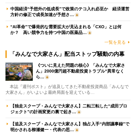
中国経済“予想外の低成長”で政策のテコ入れ必至か 経済運営
方針の修正で成長加速が予想さ…
“AI革命”で爆発的な需要拡大が見込まれる「CXO」とは何
か？ 高い競争力を持つ中国の医薬品…
一覧を見る
「みんなで大家さん」配当ストップ騒動の内幕
《ついに見えた問題の核心》「みんなで大家さ
ん」2000億円超不動産投資トラブル“異常なく
ら…
本誌『週刊ポスト』が追及してきた不動産投資商品「みんなで
大家さん」がいよいよ最終局面を迎えている…
【独走スクープ・みんなで大家さん】二転三転した“成田プロ
ジェクト”の計画変更の裏で起き…
【追及スクープ・みんなで大家さん】独占入手“内部議事録”で
明かされる柳瀬健一・代表の思…