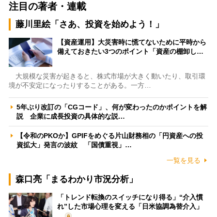
注目の著者・連載
藤川里絵「さあ、投資を始めよう！」
【資産運用】大災害時に慌てないために平時から
備えておきたい3つのポイント「資産の棚卸し…
大規模な災害が起きると、株式市場が大きく動いたり、取引環
境が不安定になったりすることがある。一方…
5年ぶり改訂の「CGコード」、何が変わったのかポイントを解
説 企業に成長投資の具体的な説…
【令和のPKOか】GPIFをめぐる片山財務相の「円資産への投
資拡大」発言の波紋 「国債重視」…
一覧を見る
森口亮「まるわかり市況分析」
「トレンド転換のスイッチになり得る」“介入慣
れ”した市場心理を変える「日米協調為替介入」
…