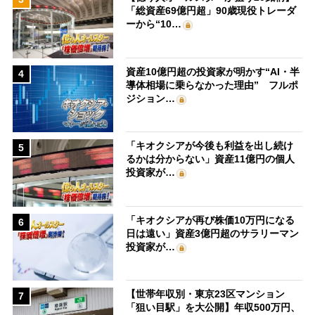
「総資産69億円超」90歳現役トレーダ
ーから“10…
資産10億円超の投資家が明かす“AI・半
4
導体相場に乗らなかった理由” フルポ
ジション…
「キオクシアが今後も利益を出し続け
5
るかは分からない」資産11億円の個人
投資家が…
「キオクシアが再び株価10万円になる
6
日は遠い」資産3億円超のサラリーマン
投資家が…
【世帯年収別・東京23区マンション
7
「狙い目駅」を大公開】年収500万円、