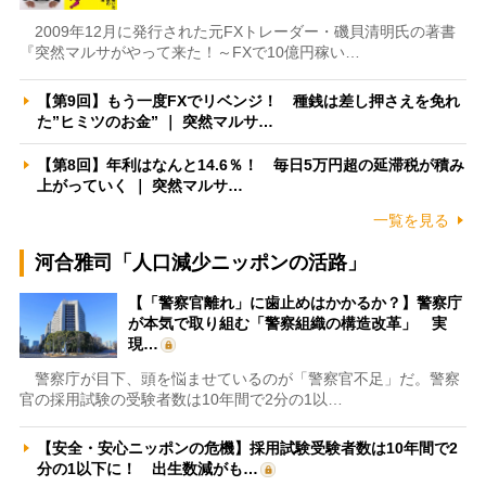
2009年12月に発行された元FXトレーダー・磯貝清明氏の著書
『突然マルサがやって来た！～FXで10億円稼い…
【第9回】もう一度FXでリベンジ！ 種銭は差し押さえを免れ
た”ヒミツのお金” ｜ 突然マルサ…
【第8回】年利はなんと14.6％！ 毎日5万円超の延滞税が積み
上がっていく ｜ 突然マルサ…
一覧を見る
河合雅司「人口減少ニッポンの活路」
【「警察官離れ」に歯止めはかかるか？】警察庁
が本気で取り組む「警察組織の構造改革」 実
現…
警察庁が目下、頭を悩ませているのが「警察官不足」だ。警察
官の採用試験の受験者数は10年間で2分の1以…
【安全・安心ニッポンの危機】採用試験受験者数は10年間で2
分の1以下に！ 出生数減がも…