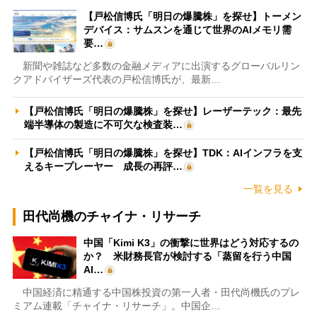
【戸松信博氏「明日の爆騰株」を探せ】トーメン
デバイス：サムスンを通じて世界のAIメモリ需
要…
新聞や雑誌など多数の金融メディアに出演するグローバルリン
クアドバイザーズ代表の戸松信博氏が、最新…
【戸松信博氏「明日の爆騰株」を探せ】レーザーテック：最先
端半導体の製造に不可欠な検査装…
【戸松信博氏「明日の爆騰株」を探せ】TDK：AIインフラを支
えるキープレーヤー 成長の再評…
一覧を見る
田代尚機のチャイナ・リサーチ
中国「Kimi K3」の衝撃に世界はどう対応するの
か？ 米財務長官が検討する「蒸留を行う中国
AI…
中国経済に精通する中国株投資の第一人者・田代尚機氏のプレ
ミアム連載「チャイナ・リサーチ」。中国企…