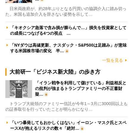
日米両政府が、約28年ぶりとなる円買いの協調介入に踏み切っ
た。米国も追加介入を辞さない姿勢を示して…
「キオクシア急落で含み損が膨らんで…」損失を投資家として
の成長につなげる4つの視点 …
「NYダウは高値更新、ナスダック・S&P500は足踏み」が意味
する米国株市場の変化 半…
一覧を見る
大前研一「ビジネス新大陸」の歩き方
「イラン戦争を利用して儲けている」利益相反と
の批判が強まるトランプファミリーの不正蓄財
疑…
トランプ大統領のファミリー信託が今年1～3月に3000回以上も
の証券取引を行っていたことが明らかになり…
「いつ暴発してもおかしくはない」イーロン・マスク氏とスペ
ースXが抱えるリスクの数々「絶対…