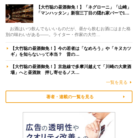
【大竹聡の昼酒御免！】「ネグローニ」「山崎」
「マンハッタン」新宿三丁目の隠れ家バーで1…
お酒はいつ飲んでもいいものだが、昼から飲むお酒にはまた格
別の味わいがある――。ライター・作家の大竹…
【大竹聡の昼酒御免！】今の若者は「なめろう」や「キヌカツ
ギ」を知らないって本当？ 昔の…
【大竹聡の昼酒御免！】京急線で多摩川越えて「川崎の大衆酒
場」へと昼酒旅 押し寄せるノス…
一覧を見る
著者・連載の一覧を見る