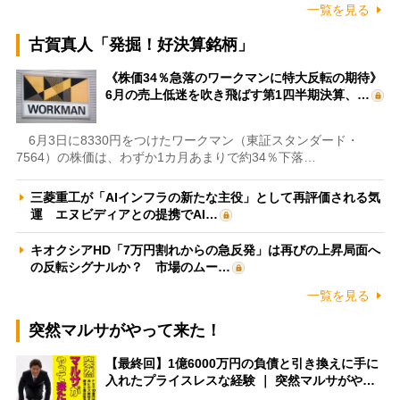
一覧を見る
古賀真人「発掘！好決算銘柄」
《株価34％急落のワークマンに特大反転の期待》
6月の売上低迷を吹き飛ばす第1四半期決算、…
6月3日に8330円をつけたワークマン（東証スタンダード・
7564）の株価は、わずか1カ月あまりで約34％下落…
三菱重工が「AIインフラの新たな主役」として再評価される気
運 エヌビディアとの提携でAI…
キオクシアHD「7万円割れからの急反発」は再びの上昇局面へ
の反転シグナルか？ 市場のムー…
一覧を見る
突然マルサがやって来た！
【最終回】1億6000万円の負債と引き換えに手に
入れたプライスレスな経験 ｜ 突然マルサがや…