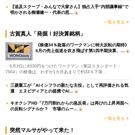
【追及スクープ・みんなで大家さん】独占入手“内部議事録”で
明かされる柳瀬健一・代表の思…
一覧を見る
古賀真人「発掘！好決算銘柄」
《株価34％急落のワークマンに特大反転の期待》
6月の売上低迷を吹き飛ばす第1四半期決算、…
6月3日に8330円をつけたワークマン（東証スタンダード・
7564）の株価は、わずか1カ月あまりで約34％下落…
三菱重工が「AIインフラの新たな主役」として再評価される気
運 エヌビディアとの提携でAI…
キオクシアHD「7万円割れからの急反発」は再びの上昇局面へ
の反転シグナルか？ 市場のムー…
一覧を見る
突然マルサがやって来た！