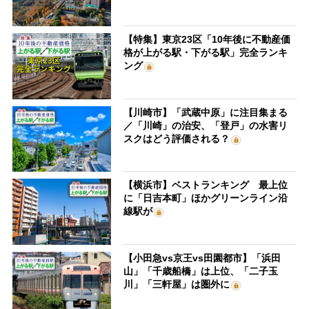
【特集】東京23区「10年後に不動産価
格が上がる駅・下がる駅」完全ランキ
ング
【川崎市】「武蔵中原」に注目集まる
／「川崎」の治安、「登戸」の水害リ
スクはどう評価される？
【横浜市】ベストランキング 最上位
に「日吉本町」ほかグリーンライン沿
線駅が
【小田急vs京王vs田園都市】「浜田
山」「千歳船橋」は上位、「二子玉
川」「三軒屋」は圏外に