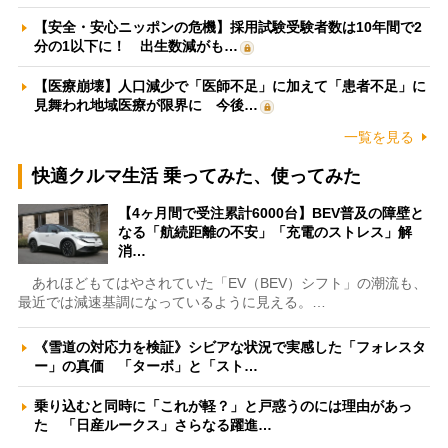
【安全・安心ニッポンの危機】採用試験受験者数は10年間で2
分の1以下に！ 出生数減がも…
【医療崩壊】人口減少で「医師不足」に加えて「患者不足」に
見舞われ地域医療が限界に 今後…
一覧を見る
快適クルマ生活 乗ってみた、使ってみた
【4ヶ月間で受注累計6000台】BEV普及の障壁と
なる「航続距離の不安」「充電のストレス」解
消…
あれほどもてはやされていた「EV（BEV）シフト」の潮流も、
最近では減速基調になっているように見える。…
《雪道の対応力を検証》シビアな状況で実感した「フォレスタ
ー」の真価 「ターボ」と「スト…
乗り込むと同時に「これが軽？」と戸惑うのには理由があっ
た 「日産ルークス」さらなる躍進…