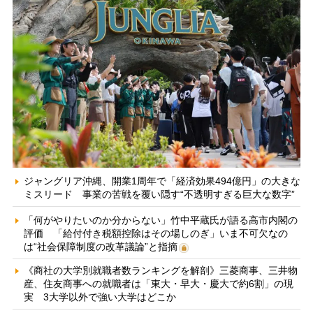
ジャングリア沖縄、開業1周年で「経済効果494億円」の大きな
ミスリード 事業の苦戦を覆い隠す“不透明すぎる巨大な数字”
「何がやりたいのか分からない」竹中平蔵氏が語る高市内閣の
評価 「給付付き税額控除はその場しのぎ」いま不可欠なの
は“社会保障制度の改革議論”と指摘
《商社の大学別就職者数ランキングを解剖》三菱商事、三井物
産、住友商事への就職者は「東大・早大・慶大で約6割」の現
実 3大学以外で強い大学はどこか