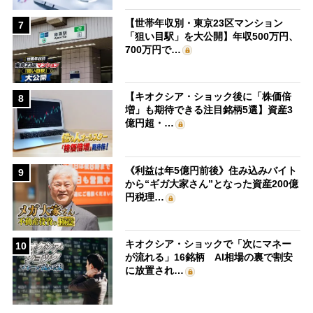
【世帯年収別・東京23区マンション
7
「狙い目駅」を大公開】年収500万円、
700万円で…
【キオクシア・ショック後に「株価倍
8
増」も期待できる注目銘柄5選】資産3
億円超・…
《利益は年5億円前後》住み込みバイト
9
から“ギガ大家さん”となった資産200億
円税理…
キオクシア・ショックで「次にマネー
10
が流れる」16銘柄 AI相場の裏で割安
に放置され…