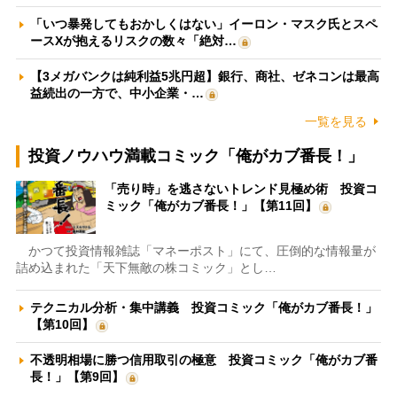
「いつ暴発してもおかしくはない」イーロン・マスク氏とスペ
ースXが抱えるリスクの数々「絶対…
【3メガバンクは純利益5兆円超】銀行、商社、ゼネコンは最高
益続出の一方で、中小企業・…
一覧を見る
投資ノウハウ満載コミック「俺がカブ番長！」
「売り時」を逃さないトレンド見極め術 投資コ
ミック「俺がカブ番長！」【第11回】
かつて投資情報雑誌「マネーポスト」にて、圧倒的な情報量が
詰め込まれた「天下無敵の株コミック」とし…
テクニカル分析・集中講義 投資コミック「俺がカブ番長！」
【第10回】
不透明相場に勝つ信用取引の極意 投資コミック「俺がカブ番
長！」【第9回】