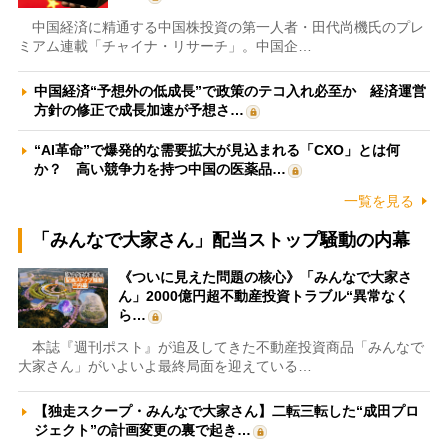
中国経済に精通する中国株投資の第一人者・田代尚機氏のプレ
ミアム連載「チャイナ・リサーチ」。中国企…
中国経済“予想外の低成長”で政策のテコ入れ必至か 経済運営
方針の修正で成長加速が予想さ…
“AI革命”で爆発的な需要拡大が見込まれる「CXO」とは何
か？ 高い競争力を持つ中国の医薬品…
一覧を見る
「みんなで大家さん」配当ストップ騒動の内幕
《ついに見えた問題の核心》「みんなで大家さ
ん」2000億円超不動産投資トラブル“異常なく
ら…
本誌『週刊ポスト』が追及してきた不動産投資商品「みんなで
大家さん」がいよいよ最終局面を迎えている…
【独走スクープ・みんなで大家さん】二転三転した“成田プロ
ジェクト”の計画変更の裏で起き…