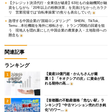
【クレジット決済代行・全東信が破産】63社もの金融機関が融
資をしながら「20年以上の粉飾決算」を見抜けなかったカラク
リ 営業現場では“自転車操業”の焦りも表出していた
急増する中国企業の“国籍ロンダリング” SHEIN、TikTok、
Temu…本社機能を海外に移転させ、トランプ関税の回避を狙
う 現地人を隠れ蓑にした中国企業の農業参入・土地取得への
懸念も
関連記事
ランキング
【資産10億円超・かんちさんが厳
1
選！】「キオクシアの次」に資金が流
れる期待の高…
【首都圏の不動産価格「危ない駅」ラ
2
ンキング】“中古マンション売れ行き鈍
化”のワー…