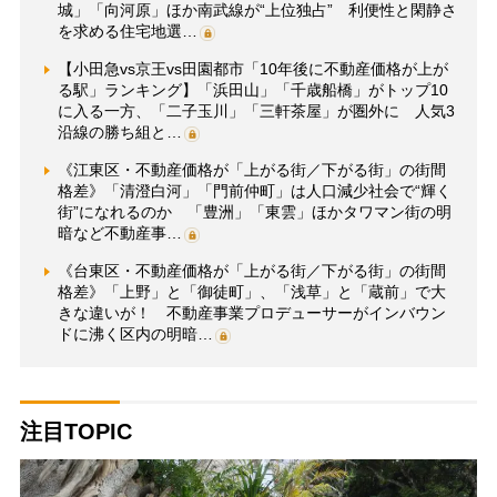
城」「向河原」ほか南武線が“上位独占” 利便性と閑静さ
を求める住宅地選…
【小田急vs京王vs田園都市「10年後に不動産価格が上が
る駅」ランキング】「浜田山」「千歳船橋」がトップ10
に入る一方、「二子玉川」「三軒茶屋」が圏外に 人気3
沿線の勝ち組と…
《江東区・不動産価格が「上がる街／下がる街」の街間
格差》「清澄白河」「門前仲町」は人口減少社会で“輝く
街”になれるのか 「豊洲」「東雲」ほかタワマン街の明
暗など不動産事…
《台東区・不動産価格が「上がる街／下がる街」の街間
格差》「上野」と「御徒町」、「浅草」と「蔵前」で大
きな違いが！ 不動産事業プロデューサーがインバウン
ドに沸く区内の明暗…
注目TOPIC