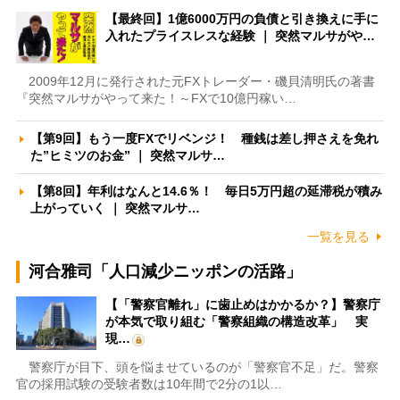
【最終回】1億6000万円の負債と引き換えに手に
入れたプライスレスな経験 ｜ 突然マルサがや…
2009年12月に発行された元FXトレーダー・磯貝清明氏の著書
『突然マルサがやって来た！～FXで10億円稼い…
【第9回】もう一度FXでリベンジ！ 種銭は差し押さえを免れ
た”ヒミツのお金” ｜ 突然マルサ…
【第8回】年利はなんと14.6％！ 毎日5万円超の延滞税が積み
上がっていく ｜ 突然マルサ…
一覧を見る
河合雅司「人口減少ニッポンの活路」
【「警察官離れ」に歯止めはかかるか？】警察庁
が本気で取り組む「警察組織の構造改革」 実
現…
警察庁が目下、頭を悩ませているのが「警察官不足」だ。警察
官の採用試験の受験者数は10年間で2分の1以…