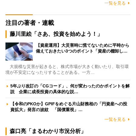
一覧を見る
注目の著者・連載
藤川里絵「さあ、投資を始めよう！」
【資産運用】大災害時に慌てないために平時から
備えておきたい3つのポイント「資産の棚卸し…
大規模な災害が起きると、株式市場が大きく動いたり、取引環
境が不安定になったりすることがある。一方…
5年ぶり改訂の「CGコード」、何が変わったのかポイントを解
説 企業に成長投資の具体的な説…
【令和のPKOか】GPIFをめぐる片山財務相の「円資産への投
資拡大」発言の波紋 「国債重視」…
一覧を見る
森口亮「まるわかり市況分析」