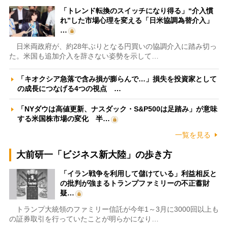
「トレンド転換のスイッチになり得る」“介入慣
れ”した市場心理を変える「日米協調為替介入」
…
日米両政府が、約28年ぶりとなる円買いの協調介入に踏み切っ
た。米国も追加介入を辞さない姿勢を示して…
「キオクシア急落で含み損が膨らんで…」損失を投資家として
の成長につなげる4つの視点 …
「NYダウは高値更新、ナスダック・S&P500は足踏み」が意味
する米国株市場の変化 半…
一覧を見る
大前研一「ビジネス新大陸」の歩き方
「イラン戦争を利用して儲けている」利益相反と
の批判が強まるトランプファミリーの不正蓄財
疑…
トランプ大統領のファミリー信託が今年1～3月に3000回以上も
の証券取引を行っていたことが明らかになり…