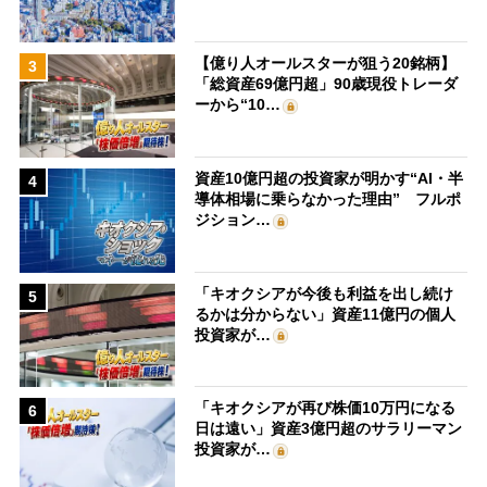
【億り人オールスターが狙う20銘柄】
3
「総資産69億円超」90歳現役トレーダ
ーから“10…
資産10億円超の投資家が明かす“AI・半
4
導体相場に乗らなかった理由” フルポ
ジション…
「キオクシアが今後も利益を出し続け
5
るかは分からない」資産11億円の個人
投資家が…
「キオクシアが再び株価10万円になる
6
日は遠い」資産3億円超のサラリーマン
投資家が…