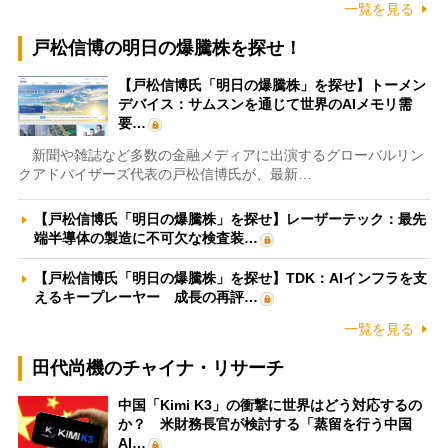
一覧を見る
戸松信博の明日の爆騰株を探せ！
【戸松信博氏「明日の爆騰株」を探せ】トーメン
デバイス：サムスンを通じて世界のAIメモリ需
要…
新聞や雑誌など多数の金融メディアに出演するグローバルリン
クアドバイザーズ代表の戸松信博氏が、最新…
【戸松信博氏「明日の爆騰株」を探せ】レーザーテック：最先
端半導体の製造に不可欠な検査装…
【戸松信博氏「明日の爆騰株」を探せ】TDK：AIインフラを支
えるキープレーヤー 成長の再評…
一覧を見る
田代尚機のチャイナ・リサーチ
中国「Kimi K3」の衝撃に世界はどう対応するの
か？ 米財務長官が検討する「蒸留を行う中国
AI…