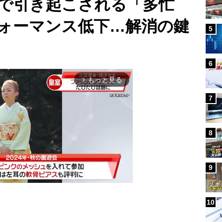
”で引き起こされる「多忙
ォーマンス低下…解消の鍵
5
6
もっと見る
arrow_forward_ios
7
8
9
10
Mute