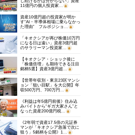
し続けるかは分からない」資産
11億円の個人投資家…
資産10億円超の投資家が明か
す“AI・半導体相場に乗らなかっ
た理由” フルポジショ…
「キオクシアが再び株価10万円
になる日は遠い」資産3億円超
のサラリーマン投資家…
【キオクシア・ショック後に
「株価倍増」も期待できる注目
銘柄5選】資産3億円超…
【世帯年収別・東京23区マンシ
ョン「狙い目駅」を大公開】年
収500万円、700万円…
《利益は年5億円前後》住み込
みバイトから“ギガ大家さん”と
なった資産200億円税…
《2年弱で資産17.5倍の元証券
マンが「キオクシア急落で次に
狙う」5銘柄を公開》1…