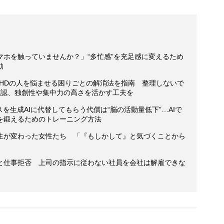
マホを触っていませんか？」“多忙感”を充足感に変えるため
動
DHDの人を悩ませる困りごとの解消法を指南 整理しないで
確認、独創性や集中力の高さを活かす工夫を
を生成AIに代替してもらう代償は“脳の活動量低下”…AIで
を鍛えるためのトレーニング方法
生が変わった女性たち 「『もしかして』と気づくことから
と仕事拒否 上司の指示に従わない社員を会社は解雇できな