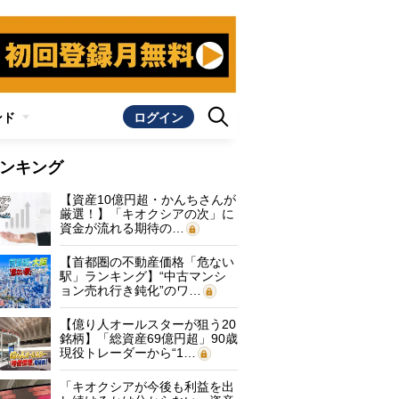
ンド
ログイン
ンキング
【資産10億円超・かんちさんが
厳選！】「キオクシアの次」に
資金が流れる期待の…
【首都圏の不動産価格「危ない
駅」ランキング】“中古マンシ
ョン売れ行き鈍化”のワ…
【億り人オールスターが狙う20
銘柄】「総資産69億円超」90歳
現役トレーダーから“1…
「キオクシアが今後も利益を出