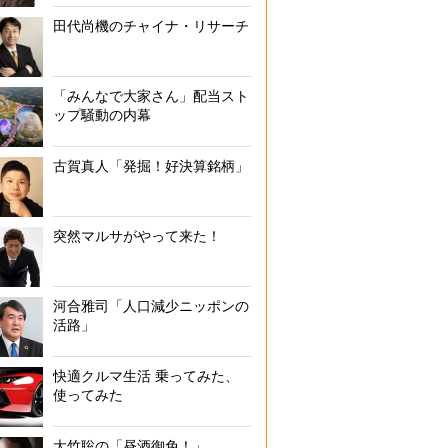
田代尚機のチャイナ・リサーチ
「みんなで大家さん」配当スト
ップ騒動の内幕
古賀真人「発掘！好決算銘柄」
突然マルサがやって来た！
河合雅司「人口減少ニッポンの
活路」
快適クルマ生活 乗ってみた、
使ってみた
大竹聡の「昼酒御免！」