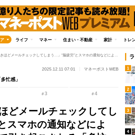
ア
ライフ
マネー
住まい・不動産
家計
トレ
「疲れているときほどメールチェックしてしまう…」“脳疲労”とスマホの通知などによる“デジタル外乱”で引き起こされる「多忙感」で仕事のパフォーマンス低下…解消の鍵は発想の転換
ラ
1
2025.12.11 07:01
マネーポストWEB
「多忙感」
2
3
4
＃
＃
ほどメールチェックしてし
3
”とスマホの通知などによ
4