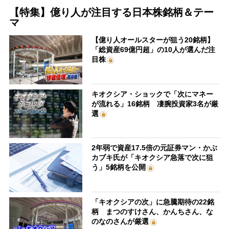
【特集】億り人が注目する日本株銘柄＆テー
マ
【億り人オールスターが狙う20銘柄】
「総資産69億円超」の10人が選んだ注
目株
キオクシア・ショックで「次にマネー
が流れる」16銘柄 凄腕投資家3名が厳
選
2年弱で資産17.5倍の元証券マン・かぶ
カブキ氏が「キオクシア急落で次に狙
う」5銘柄を公開
「キオクシアの次」に急騰期待の22銘
柄 まつのすけさん、かんちさん、な
のなのさんが厳選