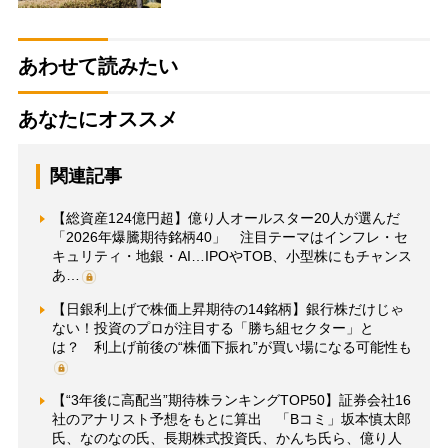
あわせて読みたい
あなたにオススメ
関連記事
【総資産124億円超】億り人オールスター20人が選んだ
「2026年爆騰期待銘柄40」 注目テーマはインフレ・セ
キュリティ・地銀・AI…IPOやTOB、小型株にもチャンス
あ…
【日銀利上げで株価上昇期待の14銘柄】銀行株だけじゃ
ない！投資のプロが注目する「勝ち組セクター」と
は？ 利上げ前後の“株価下振れ”が買い場になる可能性も
【“3年後に高配当”期待株ランキングTOP50】証券会社16
社のアナリスト予想をもとに算出 「Bコミ」坂本慎太郎
氏、なのなの氏、長期株式投資氏、かんち氏ら、億り人