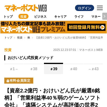
ログイン
トップ
投資
ビジネス
キャリア
ライフ
マネー
トップ
投資
株
【資産2.2億円・おけいどん氏が厳選6銘柄】「営業利益率4
投資
2025.12.23 07:01
マネーポストWEB
おけいどん式投資メソッド
1
38
39
40
43
＃
～
＃
＃
＃
～
＃
有料会員限定
【資産2.2億円・おけいどん氏が厳選6銘
柄】「営業利益率40％弱のゲームソフト
会社」「遠隔システムが高評価の世界2