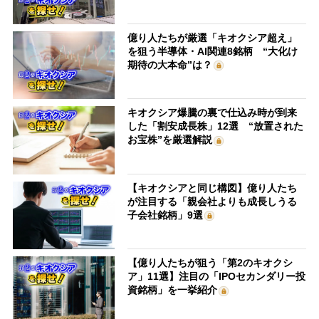
億り人たちが厳選「キオクシア超え」
を狙う半導体・AI関連8銘柄 “大化け
期待の大本命”は？
キオクシア爆騰の裏で仕込み時が到来
した「割安成長株」12選 “放置された
お宝株”を厳選解説
【キオクシアと同じ構図】億り人たち
が注目する「親会社よりも成長しうる
子会社銘柄」9選
【億り人たちが狙う「第2のキオクシ
ア」11選】注目の「IPOセカンダリー投
資銘柄」を一挙紹介