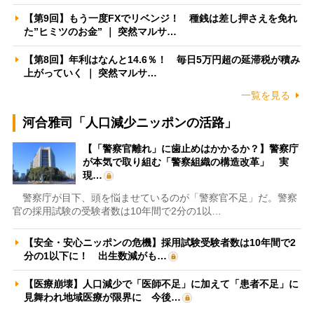
【第9回】もう一度FXでリベンジ！ 種銭は差し押さえを免れ
た”ヒミツのお金” ｜ 突然マルサ…
【第8回】年利はなんと14.6％！ 毎日5万円超の延滞税が積み
上がっていく ｜ 突然マルサ…
一覧を見る
河合雅司「人口減少ニッポンの活路」
【「警察官離れ」に歯止めはかかるか？】警察庁
が本気で取り組む「警察組織の構造改革」 実
現…
警察庁が目下、頭を悩ませているのが「警察官不足」だ。警察
官の採用試験の受験者数は10年間で2分の1以…
【安全・安心ニッポンの危機】採用試験受験者数は10年間で2
分の1以下に！ 出生数減がも…
【医療崩壊】人口減少で「医師不足」に加えて「患者不足」に
見舞われ地域医療が限界に 今後…