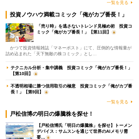
一覧を見る
投資ノウハウ満載コミック「俺がカブ番長！」
「売り時」を逃さないトレンド見極め術 投資コ
ミック「俺がカブ番長！」【第11回】
かつて投資情報雑誌「マネーポスト」にて、圧倒的な情報量が
詰め込まれた「天下無敵の株コミック」とし…
テクニカル分析・集中講義 投資コミック「俺がカブ番長！」
【第10回】
不透明相場に勝つ信用取引の極意 投資コミック「俺がカブ番
長！」【第9回】
一覧を見る
戸松信博の明日の爆騰株を探せ！
【戸松信博氏「明日の爆騰株」を探せ】トーメン
デバイス：サムスンを通じて世界のAIメモリ需
要…