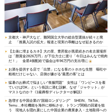
京都大・神戸大など、難関国立大学の総合型選抜が続々と廃
止 「推薦入試の拡大」報道と現実の乖離はなぜ起きるのか
【土俵に埋まるカネ】大の里、豊昇龍が黒星続きの名古屋場所
は「懸賞金2826万円」が下位力士に渡り「今日はみんなで焼肉
だ！」 金星4個配給で協会は年96万円の支出増に
お酒を提供する店で「出禁」になる客のトホホな生態 嘔吐や
粗相だけじゃない、店側が嫌がる“最悪の客”とは
猛暑のお葬式で悩ましい“喪服問題” 女性は「ワンピースを着
ていけばOK」という俗説に潜む誤解、なぜ「ジャケット」が
マストなのか？《1級葬祭ディレクターが解説》
急増する中国企業の“国籍ロンダリング” SHEIN、TikTok、
Temu…本社機能を海外に移転させ、トランプ関税の回避を狙
う 現地人を隠れ蓑にした中国企業の農業参入・土地取得への