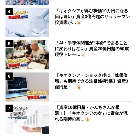
「キオクシアが再び株価10万円になる
4
日は遠い」資産3億円超のサラリーマン
投資家が…
「AI・半導体関連が“本命”であること
5
に変わりはない」資産20億円超の90歳
現役トレー…
【キオクシア・ショック後に「株価倍
6
増」も期待できる注目銘柄5選】資産3
億円超・…
【資産10億円超・かんちさんが厳
7
選！】「キオクシアの次」に資金が流
れる期待の高…