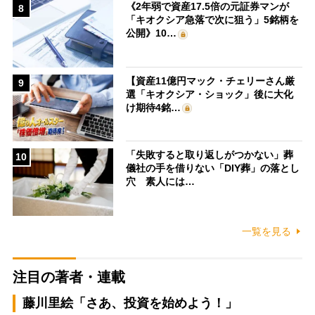
《2年弱で資産17.5倍の元証券マンが
8
「キオクシア急落で次に狙う」5銘柄を
公開》10…
【資産11億円マック・チェリーさん厳
9
選「キオクシア・ショック」後に大化
け期待4銘…
「失敗すると取り返しがつかない」葬
10
儀社の手を借りない「DIY葬」の落とし
穴 素人には…
一覧を見る
注目の著者・連載
藤川里絵「さあ、投資を始めよう！」