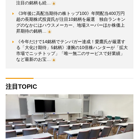
注目の銘柄も続…
《3年後に高配当期待の株トップ100》年間配当400万円
超の長期株式投資氏が注目10銘柄を厳選 独自ランキン
グのなかにはハウスメーカー、地場スーパーほか株価上
昇期待の銘柄…
《今年だけで14銘柄でテンバガー達成！愛鷹氏が厳選す
る「大化け期待」5銘柄》凄腕の10倍株ハンターが「拡大
市場でニッチトップ」「唯一無二のサービスで好業績」
など最新のお宝…
注目TOPIC