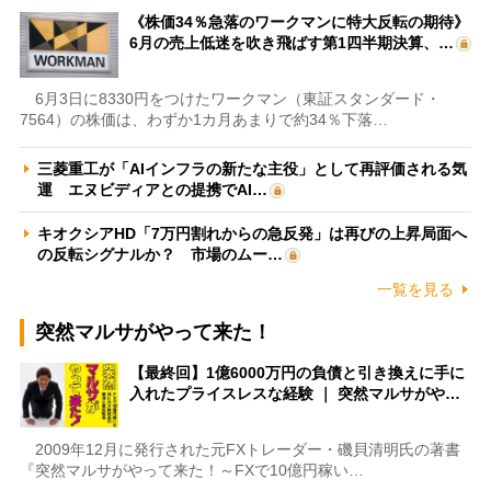
《株価34％急落のワークマンに特大反転の期待》
6月の売上低迷を吹き飛ばす第1四半期決算、…
6月3日に8330円をつけたワークマン（東証スタンダード・
7564）の株価は、わずか1カ月あまりで約34％下落…
三菱重工が「AIインフラの新たな主役」として再評価される気
運 エヌビディアとの提携でAI…
キオクシアHD「7万円割れからの急反発」は再びの上昇局面へ
の反転シグナルか？ 市場のムー…
一覧を見る
突然マルサがやって来た！
【最終回】1億6000万円の負債と引き換えに手に
入れたプライスレスな経験 ｜ 突然マルサがや…
2009年12月に発行された元FXトレーダー・磯貝清明氏の著書
『突然マルサがやって来た！～FXで10億円稼い…