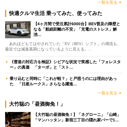
一覧を見る
快適クルマ生活 乗ってみた、使ってみた
【4ヶ月間で受注累計6000台】BEV普及の障壁と
なる「航続距離の不安」「充電のストレス」解
消…
あれほどもてはやされていた「EV（BEV）シフト」の潮流も、
最近では減速基調になっているように見える。…
《雪道の対応力を検証》シビアな状況で実感した「フォレスタ
ー」の真価 「ターボ」と「スト…
乗り込むと同時に「これが軽？」と戸惑うのには理由があっ
た 「日産ルークス」さらなる躍進…
一覧を見る
大竹聡の「昼酒御免！」
【大竹聡の昼酒御免！】「ネグローニ」「山崎」
「マンハッタン」新宿三丁目の隠れ家バーで1…