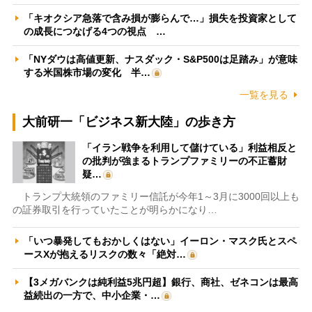
「キオクシア急落で含み損が膨らんで…」損失を投資家として
の成長につなげる4つの視点 …
「NYダウは高値更新、ナスダック・S&P500は足踏み」が意味
する米国株市場の変化 半…
一覧を見る
大前研一「ビジネス新大陸」の歩き方
「イラン戦争を利用して儲けている」利益相反と
の批判が強まるトランプファミリーの不正蓄財
疑…
トランプ大統領のファミリー信託が今年1～3月に3000回以上も
の証券取引を行っていたことが明らかになり…
「いつ暴発してもおかしくはない」イーロン・マスク氏とスペ
ースXが抱えるリスクの数々「絶対…
【3メガバンクは純利益5兆円超】銀行、商社、ゼネコンは最高
益続出の一方で、中小企業・…