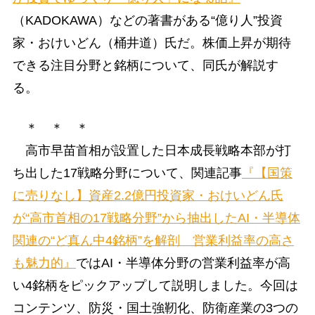
（KADOKAWA）などの著書がある“億り人”投資
家・おけいどん（桶井道）氏だ。株価上昇が期待
できる注目分野と銘柄について、同氏が解説す
る。
＊ ＊ ＊
高市早苗首相が設置した日本成長戦略本部が打
ち出した17戦略分野について、関連記事
『【国策
に売りなし】資産2.2億円投資家・おけいどん氏
が“高市首相の17戦略分野”から抽出したAI・半導体
関連の“ど真ん中4銘柄”を解剖 営業利益率の高さ
も魅力的』
ではAI・半導体分野の営業利益率が高
い4銘柄をピックアップして説明しました。今回は
コンテンツ、防災・国土強靭化、防衛産業の3つの