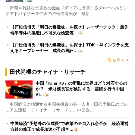
新聞や雑誌など多数の金融メディアに出演するグローバルリン
クアドバイザーズ代表の戸松信博氏が、最新…
【戸松信博氏「明日の爆騰株」を探せ】レーザーテック：最先
端半導体の製造に不可欠な検査装…
【戸松信博氏「明日の爆騰株」を探せ】TDK：AIインフラを支
えるキープレーヤー 成長の再評…
一覧を見る
田代尚機のチャイナ・リサーチ
中国「Kimi K3」の衝撃に世界はどう対応するの
か？ 米財務長官が検討する「蒸留を行う中国
AI…
中国経済に精通する中国株投資の第一人者・田代尚機氏のプレ
ミアム連載「チャイナ・リサーチ」。中国企…
中国経済“予想外の低成長”で政策のテコ入れ必至か 経済運営
方針の修正で成長加速が予想さ…