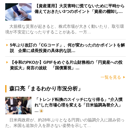
【資産運用】大災害時に慌てないために平時から
備えておきたい3つのポイント「資産の棚卸し…
大規模な災害が起きると、株式市場が大きく動いたり、取引環
境が不安定になったりすることがある。一方…
5年ぶり改訂の「CGコード」、何が変わったのかポイントを解
説 企業に成長投資の具体的な説…
【令和のPKOか】GPIFをめぐる片山財務相の「円資産への投
資拡大」発言の波紋 「国債重視」…
一覧を見る
森口亮「まるわかり市況分析」
「トレンド転換のスイッチになり得る」“介入慣
れ”した市場心理を変える「日米協調為替介入」
…
日米両政府が、約28年ぶりとなる円買いの協調介入に踏み切っ
た。米国も追加介入を辞さない姿勢を示して…