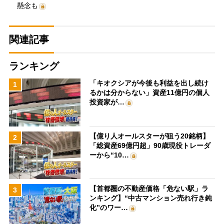
懸念も
関連記事
ランキング
「キオクシアが今後も利益を出し続け
1
るかは分からない」資産11億円の個人
投資家が…
【億り人オールスターが狙う20銘柄】
2
「総資産69億円超」90歳現役トレーダ
ーから“10…
【首都圏の不動産価格「危ない駅」ラ
3
ンキング】“中古マンション売れ行き鈍
化”のワー…