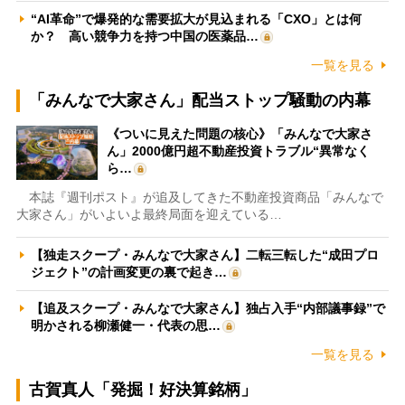
“AI革命”で爆発的な需要拡大が見込まれる「CXO」とは何
か？ 高い競争力を持つ中国の医薬品…
一覧を見る
「みんなで大家さん」配当ストップ騒動の内幕
《ついに見えた問題の核心》「みんなで大家さ
ん」2000億円超不動産投資トラブル“異常なく
ら…
本誌『週刊ポスト』が追及してきた不動産投資商品「みんなで
大家さん」がいよいよ最終局面を迎えている…
【独走スクープ・みんなで大家さん】二転三転した“成田プロ
ジェクト”の計画変更の裏で起き…
【追及スクープ・みんなで大家さん】独占入手“内部議事録”で
明かされる柳瀬健一・代表の思…
一覧を見る
古賀真人「発掘！好決算銘柄」