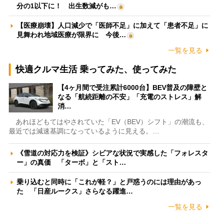
分の1以下に！ 出生数減がも…
【医療崩壊】人口減少で「医師不足」に加えて「患者不足」に
見舞われ地域医療が限界に 今後…
一覧を見る
快適クルマ生活 乗ってみた、使ってみた
【4ヶ月間で受注累計6000台】BEV普及の障壁と
なる「航続距離の不安」「充電のストレス」解
消…
あれほどもてはやされていた「EV（BEV）シフト」の潮流も、
最近では減速基調になっているように見える。…
《雪道の対応力を検証》シビアな状況で実感した「フォレスタ
ー」の真価 「ターボ」と「スト…
乗り込むと同時に「これが軽？」と戸惑うのには理由があっ
た 「日産ルークス」さらなる躍進…
一覧を見る