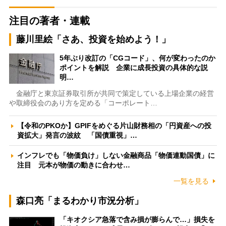
注目の著者・連載
藤川里絵「さあ、投資を始めよう！」
5年ぶり改訂の「CGコード」、何が変わったのか
ポイントを解説 企業に成長投資の具体的な説
明…
金融庁と東京証券取引所が共同で策定している上場企業の経営
や取締役会のあり方を定める「コーポレート…
【令和のPKOか】GPIFをめぐる片山財務相の「円資産への投
資拡大」発言の波紋 「国債重視」…
インフレでも「物価負け」しない金融商品「物価連動国債」に
注目 元本が物価の動きに合わせ…
一覧を見る
森口亮「まるわかり市況分析」
「キオクシア急落で含み損が膨らんで…」損失を