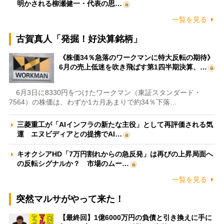
明かされる柳瀬健一・代表の思…
一覧を見る
古賀真人「発掘！好決算銘柄」
《株価34％急落のワークマンに特大反転の期待》
6月の売上低迷を吹き飛ばす第1四半期決算、…
6月3日に8330円をつけたワークマン（東証スタンダード・
7564）の株価は、わずか1カ月あまりで約34％下落…
三菱重工が「AIインフラの新たな主役」として再評価される気
運 エヌビディアとの提携でAI…
キオクシアHD「7万円割れからの急反発」は再びの上昇局面へ
の反転シグナルか？ 市場のムー…
一覧を見る
突然マルサがやって来た！
【最終回】1億6000万円の負債と引き換えに手に