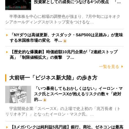
投資家としての成長につなげる4つの視点 「…
半導体株を中心に相場の調整色が強まり、7月中旬にはキオク
シアホールディングスがストップ安をつけるな…
「NYダウは高値更新、ナスダック・S&P500は足踏み」が意味
する米国株市場の変化 半…
【歴史的な爆騰劇】時価総額10兆円企業が「2連続ストップ
高」「制限値幅拡大」の衝撃 フ…
一覧を見る
大前研一「ビジネス新大陸」の歩き方
「いつ暴発してもおかしくはない」イーロン・マ
スク氏とスペースXが抱えるリスクの数々「絶対
的…
宇宙開発企業「スペースX」の上場で史上初の「兆万長者（ト
リリオネア）」となったイーロン・マスク氏。…
【3メガバンクは純利益5兆円超】銀行、商社、ゼネコンは最高