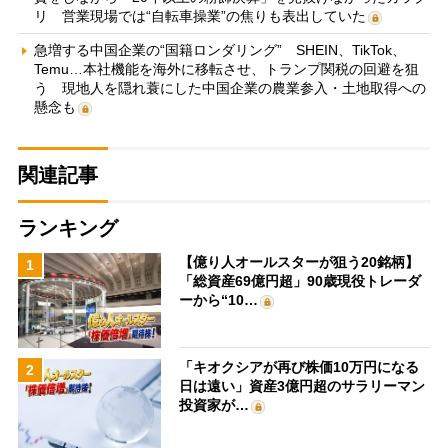
リ 営業現場では“自転車操業”の焦りも表出していた
急増する中国企業の“国籍ロンダリング” SHEIN、TikTok、
Temu…本社機能を海外に移転させ、トランプ関税の回避を狙
う 現地人を隠れ蓑にした中国企業の農業参入・土地取得への
懸念も
関連記事
ランキング
【億り人オールスターが狙う20銘柄】
1
「総資産69億円超」90歳現役トレーダ
ーから“10…
「キオクシアが再び株価10万円になる
2
日は遠い」資産3億円超のサラリーマン
投資家が…