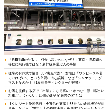
「約5時間かかるし、料金も高いのになぜ？」東京～博多間の
移動に飛行機ではなく新幹線を選ぶ人の事情
猛暑のお葬式で悩ましい“喪服問題” 女性は「ワンピースを着
ていけばOK」という俗説に潜む誤解、なぜ「ジャケット」が
マストなのか？《1級葬祭ディレクターが解説》
お酒を提供する店で「出禁」になる客のトホホな生態 嘔吐や
粗相だけじゃない、店側が嫌がる“最悪の客”とは
【クレジット決済代行・全東信が破産】63社もの金融機関が融
資をしながら「20年以上の粉飾決算」を見抜けなかったカラク