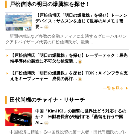
戸松信博の明日の爆騰株を探せ！
【戸松信博氏「明日の爆騰株」を探せ】トーメン
デバイス：サムスンを通じて世界のAIメモリ需
要…
新聞や雑誌など多数の金融メディアに出演するグローバルリン
クアドバイザーズ代表の戸松信博氏が、最新…
【戸松信博氏「明日の爆騰株」を探せ】レーザーテック：最先
端半導体の製造に不可欠な検査装…
【戸松信博氏「明日の爆騰株」を探せ】TDK：AIインフラを支
えるキープレーヤー 成長の再評…
一覧を見る
田代尚機のチャイナ・リサーチ
中国「Kimi K3」の衝撃に世界はどう対応するの
か？ 米財務長官が検討する「蒸留を行う中国
AI…
中国経済に精通する中国株投資の第一人者・田代尚機氏のプレ