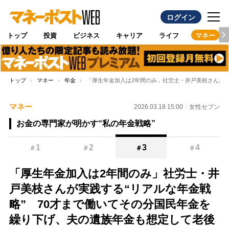
ログイン
トップ
投資
ビジネス
キャリア
ライフ
マネー
トップ
マネー
年金
「厚生年金加入は2年間のみ」社労士・井戸美枝さんが実
マネー
2026.03.18 15:00
女性セブン
お金の専門家が明かす“私の年金戦略”
1
2
3
4
＃
＃
＃
＃
「厚生年金加入は2年間のみ」社労士・井
戸美枝さんが実践する“リアルな年金戦
略” 70才まで働いてその分国民年金を
繰り下げ、夫の遺族年金も想定して老後