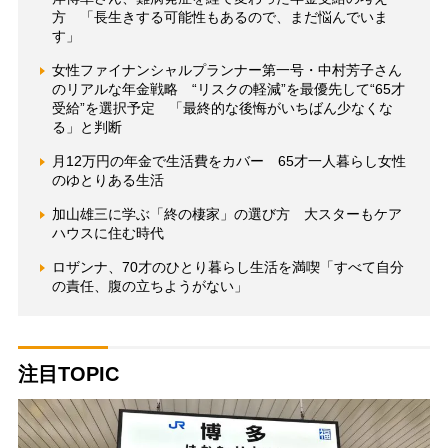
方 「長生きする可能性もあるので、まだ悩んでいま
す」
女性ファイナンシャルプランナー第一号・中村芳子さん
のリアルな年金戦略 “リスクの軽減”を最優先して“65才
受給”を選択予定 「最終的な後悔がいちばん少なくな
る」と判断
月12万円の年金で生活費をカバー 65才一人暮らし女性
のゆとりある生活
加山雄三に学ぶ「終の棲家」の選び方 大スターもケア
ハウスに住む時代
ロザンナ、70才のひとり暮らし生活を満喫「すべて自分
の責任、腹の立ちようがない」
注目TOPIC