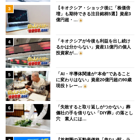
【キオクシア・ショック後に「株価倍
3
増」も期待できる注目銘柄5選】資産3
億円超・…
「キオクシアが今後も利益を出し続け
4
るかは分からない」資産11億円の個人
投資家が…
「AI・半導体関連が“本命”であること
5
に変わりはない」資産20億円超の90歳
現役トレー…
「失敗すると取り返しがつかない」葬
6
儀社の手を借りない「DIY葬」の落とし
穴 素人には…
【首都圏の不動産価格「危ない駅」ラ