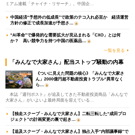
ミアム連載「チャイナ・リサーチ」。中国企…
中国経済“予想外の低成長”で政策のテコ入れ必至か 経済運営
方針の修正で成長加速が予想さ…
“AI革命”で爆発的な需要拡大が見込まれる「CXO」とは何
か？ 高い競争力を持つ中国の医薬品…
一覧を見る
「みんなで大家さん」配当ストップ騒動の内幕
《ついに見えた問題の核心》「みんなで大家さ
ん」2000億円超不動産投資トラブル“異常なく
ら…
本誌『週刊ポスト』が追及してきた不動産投資商品「みんなで
大家さん」がいよいよ最終局面を迎えている…
【独走スクープ・みんなで大家さん】二転三転した“成田プロ
ジェクト”の計画変更の裏で起き…
【追及スクープ・みんなで大家さん】独占入手“内部議事録”で