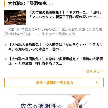
大竹聡の「昼酒御免！」
【大竹聡の昼酒御免！】「ネグローニ」「山崎」
「マンハッタン」新宿三丁目の隠れ家バーで1…
お酒はいつ飲んでもいいものだが、昼から飲むお酒にはまた格
別の味わいがある――。ライター・作家の大竹…
【大竹聡の昼酒御免！】今の若者は「なめろう」や「キヌカツ
ギ」を知らないって本当？ 昔の…
【大竹聡の昼酒御免！】京急線で多摩川越えて「川崎の大衆酒
場」へと昼酒旅 押し寄せるノス…
一覧を見る
著者・連載の一覧を見る