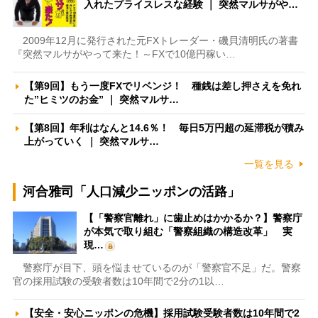
入れたプライスレスな経験 ｜ 突然マルサがや…
2009年12月に発行された元FXトレーダー・磯貝清明氏の著書
『突然マルサがやって来た！～FXで10億円稼い…
【第9回】もう一度FXでリベンジ！ 種銭は差し押さえを免れ
た”ヒミツのお金” ｜ 突然マルサ…
【第8回】年利はなんと14.6％！ 毎日5万円超の延滞税が積み
上がっていく ｜ 突然マルサ…
一覧を見る
河合雅司「人口減少ニッポンの活路」
【「警察官離れ」に歯止めはかかるか？】警察庁
が本気で取り組む「警察組織の構造改革」 実
現…
警察庁が目下、頭を悩ませているのが「警察官不足」だ。警察
官の採用試験の受験者数は10年間で2分の1以…
【安全・安心ニッポンの危機】採用試験受験者数は10年間で2