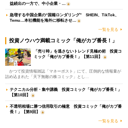
益続出の一方で、中小企業・…
急増する中国企業の“国籍ロンダリング” SHEIN、TikTok、
Temu…本社機能を海外に移転させ…
一覧を見る
投資ノウハウ満載コミック「俺がカブ番長！」
「売り時」を逃さないトレンド見極め術 投資コ
ミック「俺がカブ番長！」【第11回】
かつて投資情報雑誌「マネーポスト」にて、圧倒的な情報量が
詰め込まれた「天下無敵の株コミック」とし…
テクニカル分析・集中講義 投資コミック「俺がカブ番長！」
【第10回】
不透明相場に勝つ信用取引の極意 投資コミック「俺がカブ番
長！」【第9回】
一覧を見る