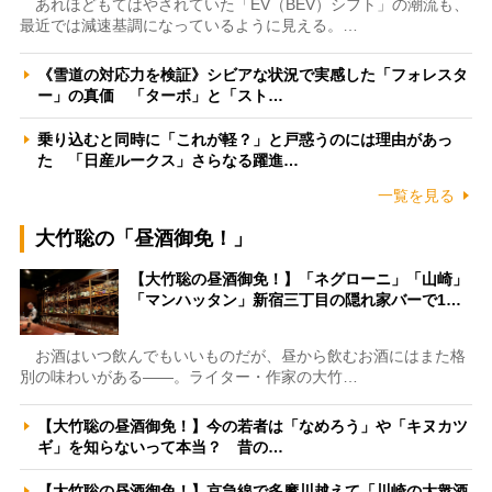
あれほどもてはやされていた「EV（BEV）シフト」の潮流も、
最近では減速基調になっているように見える。…
《雪道の対応力を検証》シビアな状況で実感した「フォレスタ
ー」の真価 「ターボ」と「スト…
乗り込むと同時に「これが軽？」と戸惑うのには理由があっ
た 「日産ルークス」さらなる躍進…
一覧を見る
大竹聡の「昼酒御免！」
【大竹聡の昼酒御免！】「ネグローニ」「山崎」
「マンハッタン」新宿三丁目の隠れ家バーで1…
お酒はいつ飲んでもいいものだが、昼から飲むお酒にはまた格
別の味わいがある――。ライター・作家の大竹…
【大竹聡の昼酒御免！】今の若者は「なめろう」や「キヌカツ
ギ」を知らないって本当？ 昔の…
【大竹聡の昼酒御免！】京急線で多摩川越えて「川崎の大衆酒