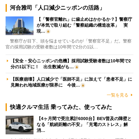
河合雅司「人口減少ニッポンの活路」
【「警察官離れ」に歯止めはかかるか？】警察庁
が本気で取り組む「警察組織の構造改革」 実
現…
警察庁が目下、頭を悩ませているのが「警察官不足」だ。警察
官の採用試験の受験者数は10年間で2分の1以…
【安全・安心ニッポンの危機】採用試験受験者数は10年間で2
分の1以下に！ 出生数減がも…
【医療崩壊】人口減少で「医師不足」に加えて「患者不足」に
見舞われ地域医療が限界に 今後…
一覧を見る
快適クルマ生活 乗ってみた、使ってみた
【4ヶ月間で受注累計6000台】BEV普及の障壁と
なる「航続距離の不安」「充電のストレス」解
消…