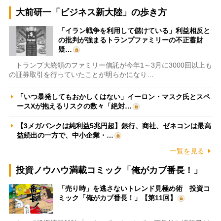
大前研一「ビジネス新大陸」の歩き方
「イラン戦争を利用して儲けている」利益相反と
の批判が強まるトランプファミリーの不正蓄財
疑…
トランプ大統領のファミリー信託が今年1～3月に3000回以上も
の証券取引を行っていたことが明らかになり…
「いつ暴発してもおかしくはない」イーロン・マスク氏とスペ
ースXが抱えるリスクの数々「絶対…
【3メガバンクは純利益5兆円超】銀行、商社、ゼネコンは最高
益続出の一方で、中小企業・…
一覧を見る
投資ノウハウ満載コミック「俺がカブ番長！」
「売り時」を逃さないトレンド見極め術 投資コ
ミック「俺がカブ番長！」【第11回】