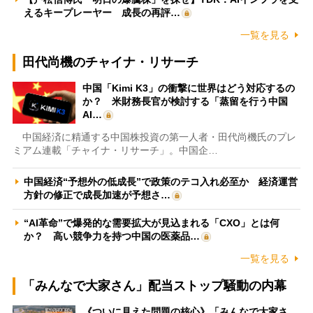
えるキープレーヤー 成長の再評…
一覧を見る
田代尚機のチャイナ・リサーチ
中国「Kimi K3」の衝撃に世界はどう対応するの
か？ 米財務長官が検討する「蒸留を行う中国
AI…
中国経済に精通する中国株投資の第一人者・田代尚機氏のプレ
ミアム連載「チャイナ・リサーチ」。中国企…
中国経済“予想外の低成長”で政策のテコ入れ必至か 経済運営
方針の修正で成長加速が予想さ…
“AI革命”で爆発的な需要拡大が見込まれる「CXO」とは何
か？ 高い競争力を持つ中国の医薬品…
一覧を見る
「みんなで大家さん」配当ストップ騒動の内幕
《ついに見えた問題の核心》「みんなで大家さ