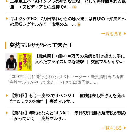
三菱重工が「AIインフラの新たな主役」として再評価される気
運 エヌビディアとの提携でAI…
キオクシアHD「7万円割れからの急反発」は再びの上昇局面へ
の反転シグナルか？ 市場のムー…
一覧を見る
突然マルサがやって来た！
【最終回】1億6000万円の負債と引き換えに手に
入れたプライスレスな経験 ｜ 突然マルサがや…
2009年12月に発行された元FXトレーダー・磯貝清明氏の著書
『突然マルサがやって来た！～FXで10億円稼い…
【第9回】もう一度FXでリベンジ！ 種銭は差し押さえを免れ
た”ヒミツのお金” ｜ 突然マルサ…
【第8回】年利はなんと14.6％！ 毎日5万円超の延滞税が積み
上がっていく ｜ 突然マルサ…
一覧を見る