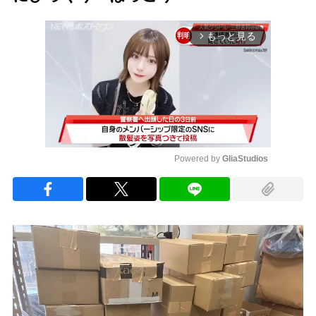
もっと見る
arrow_forward_ios
Powered by 
GliaStudios
Mute