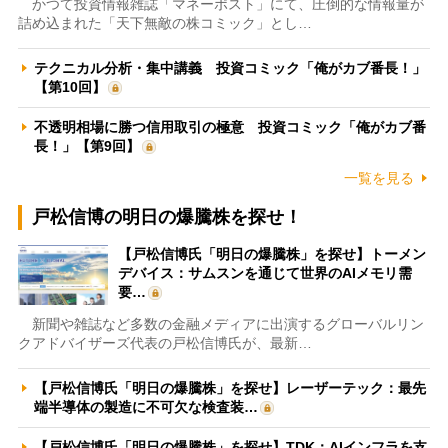
かつて投資情報雑誌「マネーポスト」にて、圧倒的な情報量が
詰め込まれた「天下無敵の株コミック」とし…
テクニカル分析・集中講義 投資コミック「俺がカブ番長！」
【第10回】
不透明相場に勝つ信用取引の極意 投資コミック「俺がカブ番
長！」【第9回】
一覧を見る
戸松信博の明日の爆騰株を探せ！
【戸松信博氏「明日の爆騰株」を探せ】トーメン
デバイス：サムスンを通じて世界のAIメモリ需
要…
新聞や雑誌など多数の金融メディアに出演するグローバルリン
クアドバイザーズ代表の戸松信博氏が、最新…
【戸松信博氏「明日の爆騰株」を探せ】レーザーテック：最先
端半導体の製造に不可欠な検査装…
【戸松信博氏「明日の爆騰株」を探せ】TDK：AIインフラを支