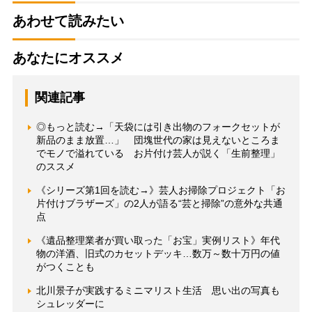
あわせて読みたい
あなたにオススメ
関連記事
◎もっと読む→「天袋には引き出物のフォークセットが
新品のまま放置…」 団塊世代の家は見えないところま
でモノで溢れている お片付け芸人が説く「生前整理」
のススメ
《シリーズ第1回を読む→》芸人お掃除プロジェクト「お
片付けブラザーズ」の2人が語る“芸と掃除”の意外な共通
点
《遺品整理業者が買い取った「お宝」実例リスト》年代
物の洋酒、旧式のカセットデッキ…数万～数十万円の値
がつくことも
北川景子が実践するミニマリスト生活 思い出の写真も
シュレッダーに