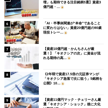
増」も期待できる注目銘柄5選】資産3
億円超・…
「AI・半導体関連が“本命”であること
6
に変わりはない」資産20億円超の90歳
現役トレー…
【資産10億円超・かんちさんが厳
7
選！】「キオクシアの次」に資金が流
れる期待の高…
《2年弱で資産17.5倍の元証券マンが
8
「キオクシア急落で次に狙う」5銘柄を
公開》10…
【資産11億円マック・チェリーさん厳
9
選「キオクシア・ショック」後に大化