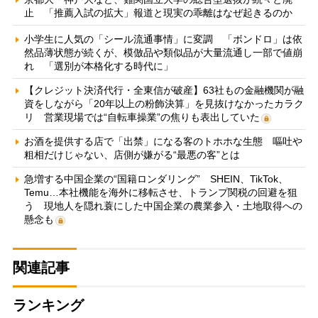
止 「推薦入試の拡大」報道と現実の乖離はなぜ起きるのか
小学生に人気の「シール流通事情」に変調 「ボンドロ」は依
然品薄状態が続くが、模倣品や類似品が大量流通し一部で値崩
れ 「選別が本格化する時代に」
【クレジット決済代行・全東信が破産】63社もの金融機関が融
資をしながら「20年以上の粉飾決算」を見抜けなかったカラク
リ 営業現場では“自転車操業”の焦りも表出していた
お酒を提供する店で「出禁」になる客のトホホな生態 嘔吐や
粗相だけじゃない、店側が嫌がる“最悪の客”とは
急増する中国企業の“国籍ロンダリング” SHEIN、TikTok、
Temu…本社機能を海外に移転させ、トランプ関税の回避を狙
う 現地人を隠れ蓑にした中国企業の農業参入・土地取得への
懸念も
関連記事
ランキング