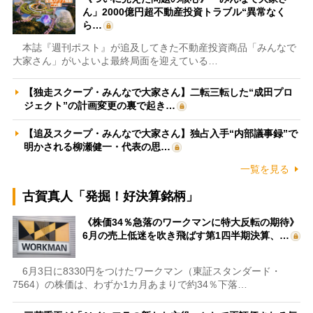
ん」2000億円超不動産投資トラブル“異常なく
ら…
本誌『週刊ポスト』が追及してきた不動産投資商品「みんなで
大家さん」がいよいよ最終局面を迎えている…
【独走スクープ・みんなで大家さん】二転三転した“成田プロ
ジェクト”の計画変更の裏で起き…
【追及スクープ・みんなで大家さん】独占入手“内部議事録”で
明かされる柳瀬健一・代表の思…
一覧を見る
古賀真人「発掘！好決算銘柄」
《株価34％急落のワークマンに特大反転の期待》
6月の売上低迷を吹き飛ばす第1四半期決算、…
6月3日に8330円をつけたワークマン（東証スタンダード・
7564）の株価は、わずか1カ月あまりで約34％下落…