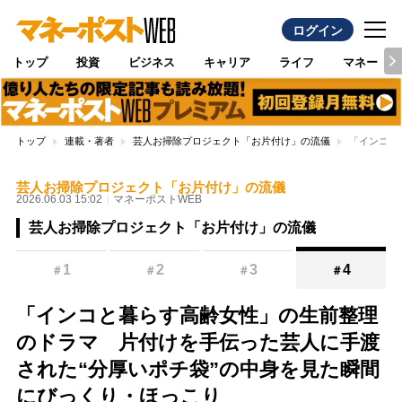
ログイン
トップ
投資
ビジネス
キャリア
ライフ
マネー
トップ
連載・著者
芸人お掃除プロジェクト「お片付け」の流儀
「インコと
芸人お掃除プロジェクト「お片付け」の流儀
2026.06.03 15:02
マネーポストWEB
芸人お掃除プロジェクト「お片付け」の流儀
1
2
3
4
＃
＃
＃
＃
「インコと暮らす高齢女性」の生前整理
のドラマ 片付けを手伝った芸人に手渡
された“分厚いポチ袋”の中身を見た瞬間
にびっくり・ほっこり