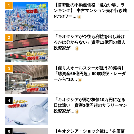
【首都圏の不動産価格「危ない駅」ラ
1
ンキング】“中古マンション売れ行き鈍
化”のワー…
「キオクシアが今後も利益を出し続け
2
るかは分からない」資産11億円の個人
投資家が…
【億り人オールスターが狙う20銘柄】
3
「総資産69億円超」90歳現役トレーダ
ーから“10…
「キオクシアが再び株価10万円になる
4
日は遠い」資産3億円超のサラリーマン
投資家が…
【キオクシア・ショック後に「株価倍
5