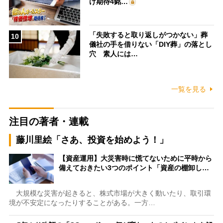
け期待4銘…
「失敗すると取り返しがつかない」葬
10
儀社の手を借りない「DIY葬」の落とし
穴 素人には…
一覧を見る
注目の著者・連載
藤川里絵「さあ、投資を始めよう！」
【資産運用】大災害時に慌てないために平時から
備えておきたい3つのポイント「資産の棚卸し…
大規模な災害が起きると、株式市場が大きく動いたり、取引環
境が不安定になったりすることがある。一方…