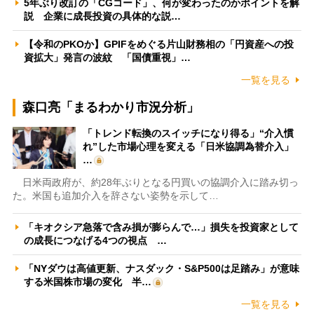
5年ぶり改訂の「CGコード」、何が変わったのかポイントを解
説 企業に成長投資の具体的な説…
【令和のPKOか】GPIFをめぐる片山財務相の「円資産への投
資拡大」発言の波紋 「国債重視」…
一覧を見る
森口亮「まるわかり市況分析」
「トレンド転換のスイッチになり得る」“介入慣
れ”した市場心理を変える「日米協調為替介入」
…
日米両政府が、約28年ぶりとなる円買いの協調介入に踏み切っ
た。米国も追加介入を辞さない姿勢を示して…
「キオクシア急落で含み損が膨らんで…」損失を投資家として
の成長につなげる4つの視点 …
「NYダウは高値更新、ナスダック・S&P500は足踏み」が意味
する米国株市場の変化 半…
一覧を見る