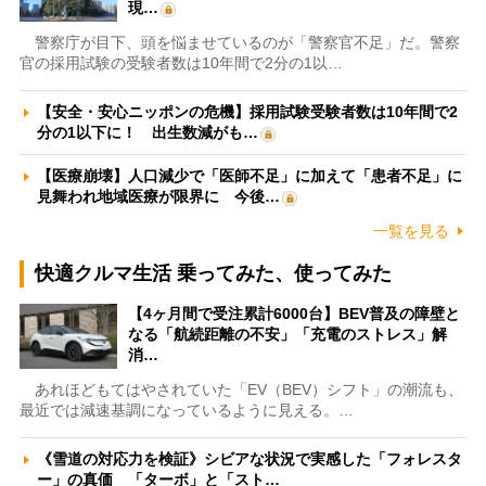
現…
警察庁が目下、頭を悩ませているのが「警察官不足」だ。警察
官の採用試験の受験者数は10年間で2分の1以…
【安全・安心ニッポンの危機】採用試験受験者数は10年間で2
分の1以下に！ 出生数減がも…
【医療崩壊】人口減少で「医師不足」に加えて「患者不足」に
見舞われ地域医療が限界に 今後…
一覧を見る
快適クルマ生活 乗ってみた、使ってみた
【4ヶ月間で受注累計6000台】BEV普及の障壁と
なる「航続距離の不安」「充電のストレス」解
消…
あれほどもてはやされていた「EV（BEV）シフト」の潮流も、
最近では減速基調になっているように見える。…
《雪道の対応力を検証》シビアな状況で実感した「フォレスタ
ー」の真価 「ターボ」と「スト…