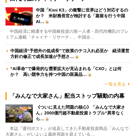
中国「Kimi K3」の衝撃に世界はどう対応するの
か？ 米財務長官が検討する「蒸留を行う中国
AI…
中国経済に精通する中国株投資の第一人者・田代尚機氏のプレ
ミアム連載「チャイナ・リサーチ」。中国企…
中国経済“予想外の低成長”で政策のテコ入れ必至か 経済運営
方針の修正で成長加速が予想さ…
“AI革命”で爆発的な需要拡大が見込まれる「CXO」とは何
か？ 高い競争力を持つ中国の医薬品…
一覧を見る
「みんなで大家さん」配当ストップ騒動の内幕
《ついに見えた問題の核心》「みんなで大家さ
ん」2000億円超不動産投資トラブル“異常なく
ら…
本誌『週刊ポスト』が追及してきた不動産投資商品「みんなで
大家さん」がいよいよ最終局面を迎えている…