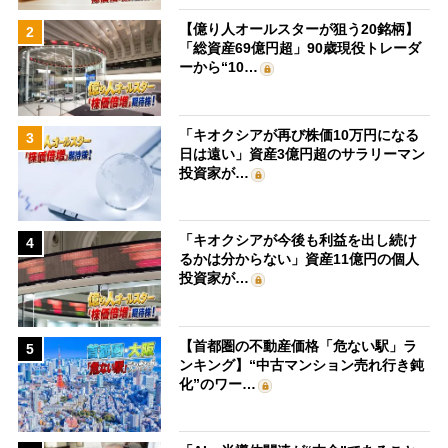
【億り人オールスターが狙う20銘柄】
2
「総資産69億円超」90歳現役トレーダ
ーから“10…
「キオクシアが再び株価10万円になる
3
日は遠い」資産3億円超のサラリーマン
投資家が…
「キオクシアが今後も利益を出し続け
4
るかは分からない」資産11億円の個人
投資家が…
【首都圏の不動産価格「危ない駅」ラ
5
ンキング】“中古マンション売れ行き鈍
化”のワー…