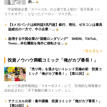
的…
宇宙開発企業「スペースX」の上場で史上初の「兆万長者（ト
リリオネア）」となったイーロン・マスク氏。…
【3メガバンクは純利益5兆円超】銀行、商社、ゼネコンは最高
益続出の一方で、中小企業・…
急増する中国企業の“国籍ロンダリング” SHEIN、TikTok、
Temu…本社機能を海外に移転させ…
一覧を見る
投資ノウハウ満載コミック「俺がカブ番長！」
「売り時」を逃さないトレンド見極め術 投資コ
ミック「俺がカブ番長！」【第11回】
かつて投資情報雑誌「マネーポスト」にて、圧倒的な情報量が
詰め込まれた「天下無敵の株コミック」とし…
テクニカル分析・集中講義 投資コミック「俺がカブ番長！」
【第10回】