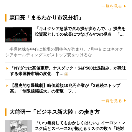
一覧を見る
森口亮「まるわかり市況分析」
「キオクシア急落で含み損が膨らんで…」損失を
投資家としての成長につなげる4つの視点 「…
半導体株を中心に相場の調整色が強まり、7月中旬にはキオク
シアホールディングスがストップ安をつけるな…
「NYダウは高値更新、ナスダック・S&P500は足踏み」が意味
する米国株市場の変化 半…
【歴史的な爆騰劇】時価総額10兆円企業が「2連続ストップ
高」「制限値幅拡大」の衝撃 フ…
一覧を見る
大前研一「ビジネス新大陸」の歩き方
「いつ暴発してもおかしくはない」イーロン・マ
スク氏とスペースXが抱えるリスクの数々「絶対