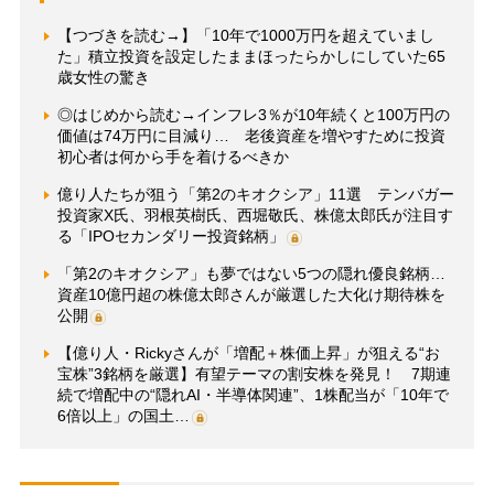
【つづきを読む→】「10年で1000万円を超えていまし
た」積立投資を設定したままほったらかしにしていた65
歳女性の驚き
◎はじめから読む→インフレ3％が10年続くと100万円の
価値は74万円に目減り… 老後資産を増やすために投資
初心者は何から手を着けるべきか
億り人たちが狙う「第2のキオクシア」11選 テンバガー
投資家X氏、羽根英樹氏、西堀敬氏、株億太郎氏が注目す
る「IPOセカンダリー投資銘柄」
「第2のキオクシア」も夢ではない5つの隠れ優良銘柄…
資産10億円超の株億太郎さんが厳選した大化け期待株を
公開
【億り人・Rickyさんが「増配＋株価上昇」が狙える“お
宝株”3銘柄を厳選】有望テーマの割安株を発見！ 7期連
続で増配中の“隠れAI・半導体関連”、1株配当が「10年で
6倍以上」の国土…