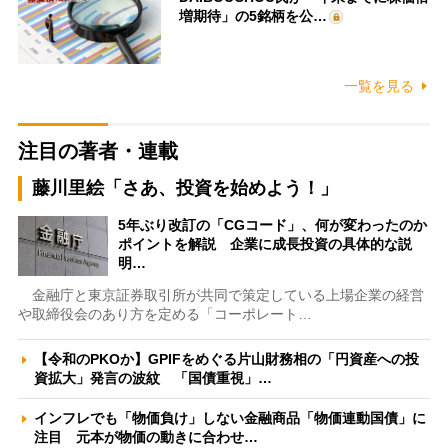
増期待」の5銘柄を公…
一覧を見る
注目の著者・連載
藤川里絵「さあ、投資を始めよう！」
5年ぶり改訂の「CGコード」、何が変わったのか
ポイントを解説 企業に成長投資の具体的な説
明…
金融庁と東京証券取引所が共同で策定している上場企業の経営
や取締役会のあり方を定める「コーポレート…
【令和のPKOか】GPIFをめぐる片山財務相の「円資産への投
資拡大」発言の波紋 「国債重視」…
インフレでも「物価負け」しない金融商品「物価連動国債」に
注目 元本が物価の動きに合わせ…