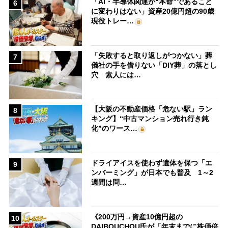
「AI・半導体関連が“本命”であること
6
に変わりはない」資産20億円超の90歳
現役トレー…
「失敗すると取り返しがつかない」葬
7
儀社の手を借りない「DIY葬」の落とし
穴 素人には…
【大阪の不動産価格「危ない駅」ラン
8
キング】“中古マンション売れ行き鈍
化”のワース…
ドライアイスを使わず遺体を保つ「エ
9
ンバーミング」が日本でも普及 1～2
週間は問…
《200万円→資産10億円超の
10
DAIBOUCHOU氏が「年末までに株価倍