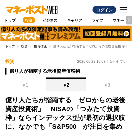
ログイン
トップ
投資
ビジネス
キャリア
ライフ
マネー
トップ
投資
投資信託
億り人たちが指南する「ゼロからの老後資産投資術」 
投資
2026.06.22 15:58
女性セブン
億り人が指南する老後資産倍増術
1
2
3
＃
＃
＃
億り人たちが指南する「ゼロからの老後
資産投資術」 NISAの「つみたて投資
枠」ならインデックス型が最初の選択肢
に、なかでも「S&P500」が注目を集め