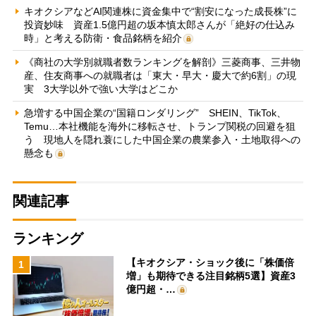
キオクシアなどAI関連株に資金集中で“割安になった成長株”に
投資妙味 資産1.5億円超の坂本慎太郎さんが「絶好の仕込み
時」と考える防衛・食品銘柄を紹介
《商社の大学別就職者数ランキングを解剖》三菱商事、三井物
産、住友商事への就職者は「東大・早大・慶大で約6割」の現
実 3大学以外で強い大学はどこか
急増する中国企業の“国籍ロンダリング” SHEIN、TikTok、
Temu…本社機能を海外に移転させ、トランプ関税の回避を狙
う 現地人を隠れ蓑にした中国企業の農業参入・土地取得への
懸念も
関連記事
ランキング
【キオクシア・ショック後に「株価倍
1
増」も期待できる注目銘柄5選】資産3
億円超・…