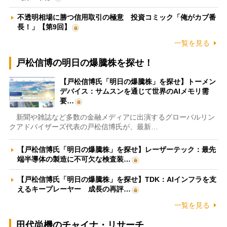
不透明相場に勝つ信用取引の極意 投資コミック「俺がカブ番
長！」【第9回】
一覧を見る
戸松信博の明日の爆騰株を探せ！
【戸松信博氏「明日の爆騰株」を探せ】トーメン
デバイス：サムスンを通じて世界のAIメモリ需
要…
新聞や雑誌など多数の金融メディアに出演するグローバルリン
クアドバイザーズ代表の戸松信博氏が、最新…
【戸松信博氏「明日の爆騰株」を探せ】レーザーテック：最先
端半導体の製造に不可欠な検査装…
【戸松信博氏「明日の爆騰株」を探せ】TDK：AIインフラを支
えるキープレーヤー 成長の再評…
一覧を見る
田代尚機のチャイナ・リサーチ