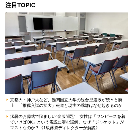
注目TOPIC
京都大・神戸大など、難関国立大学の総合型選抜が続々と廃
止 「推薦入試の拡大」報道と現実の乖離はなぜ起きるのか
猛暑のお葬式で悩ましい“喪服問題” 女性は「ワンピースを着
ていけばOK」という俗説に潜む誤解、なぜ「ジャケット」が
マストなのか？《1級葬祭ディレクターが解説》