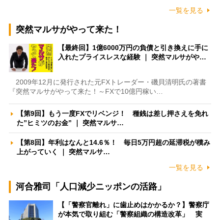
一覧を見る
突然マルサがやって来た！
【最終回】1億6000万円の負債と引き換えに手に
入れたプライスレスな経験 ｜ 突然マルサがや…
2009年12月に発行された元FXトレーダー・磯貝清明氏の著書
『突然マルサがやって来た！～FXで10億円稼い…
【第9回】もう一度FXでリベンジ！ 種銭は差し押さえを免れ
た”ヒミツのお金” ｜ 突然マルサ…
【第8回】年利はなんと14.6％！ 毎日5万円超の延滞税が積み
上がっていく ｜ 突然マルサ…
一覧を見る
河合雅司「人口減少ニッポンの活路」
【「警察官離れ」に歯止めはかかるか？】警察庁
が本気で取り組む「警察組織の構造改革」 実