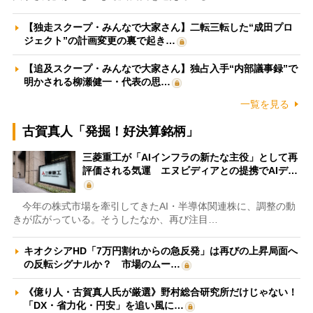
【独走スクープ・みんなで大家さん】二転三転した“成田プロ
ジェクト”の計画変更の裏で起き…
【追及スクープ・みんなで大家さん】独占入手“内部議事録”で
明かされる柳瀬健一・代表の思…
一覧を見る
古賀真人「発掘！好決算銘柄」
三菱重工が「AIインフラの新たな主役」として再
評価される気運 エヌビディアとの提携でAIデ…
今年の株式市場を牽引してきたAI・半導体関連株に、調整の動
きが広がっている。そうしたなか、再び注目…
キオクシアHD「7万円割れからの急反発」は再びの上昇局面へ
の反転シグナルか？ 市場のムー…
《億り人・古賀真人氏が厳選》野村総合研究所だけじゃない！
「DX・省力化・円安」を追い風に…