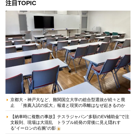
注目TOPIC
京都大・神戸大など、難関国立大学の総合型選抜が続々と廃
止 「推薦入試の拡大」報道と現実の乖離はなぜ起きるのか
【納車時に複数の事故】テスラジャパン“多額のEV補助金”で注
文殺到、現場は大混乱 トラブル続発の背後に見え隠れす
る“イーロンの右腕”の影