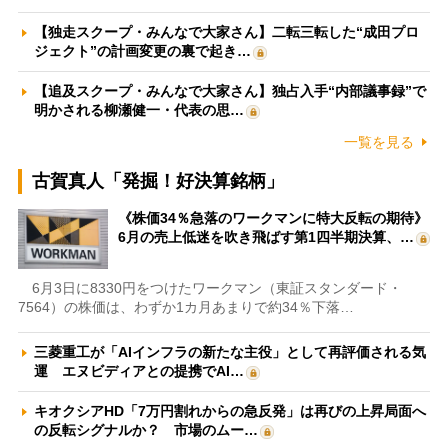
【独走スクープ・みんなで大家さん】二転三転した“成田プロ
ジェクト”の計画変更の裏で起き…
【追及スクープ・みんなで大家さん】独占入手“内部議事録”で
明かされる柳瀬健一・代表の思…
一覧を見る
古賀真人「発掘！好決算銘柄」
《株価34％急落のワークマンに特大反転の期待》
6月の売上低迷を吹き飛ばす第1四半期決算、…
6月3日に8330円をつけたワークマン（東証スタンダード・
7564）の株価は、わずか1カ月あまりで約34％下落…
三菱重工が「AIインフラの新たな主役」として再評価される気
運 エヌビディアとの提携でAI…
キオクシアHD「7万円割れからの急反発」は再びの上昇局面へ
の反転シグナルか？ 市場のムー…