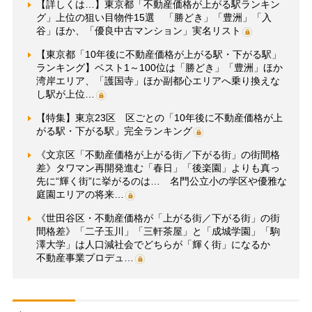
【詳しくは…】東京都「不動産価格が上がる駅ランキン
グ」上位の狙い目物件15選 「勝どき」「豊洲」「入
谷」ほか、「優良中古マンション」実名リスト
【東京都「10年後に不動産価格が上がる駅・下がる駅」
ランキング】ベスト1～100位は「勝どき」「豊洲」ほか
湾岸エリア、「護国寺」ほか副都心エリアへ乗り換えな
し駅が上位…
【特集】東京23区 区ごとの「10年後に不動産価格が上
がる駅・下がる駅」完全ランキング
《文京区「不動産価格が上がる街／下がる街」の街間格
差》タワマン再開発進む「春日」「後楽園」よりも真っ
先に“輝く街”に挙がるのは… 名門公立小の学区や優雅な
庭園エリアの将来…
《世田谷区・不動産価格が「上がる街／下がる街」の街
間格差》「二子玉川」「三軒茶屋」と「成城学園」「駒
澤大学」は人口減社会でどちらが「輝く街」になるか
不動産事業プロデュ…