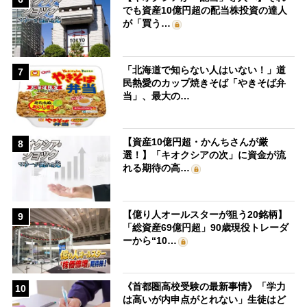
でも資産10億円超の配当株投資の達人
が「買う…
「北海道で知らない人はいない！」道
7
民熱愛のカップ焼きそば「やきそば弁
当」、最大の…
【資産10億円超・かんちさんが厳
8
選！】「キオクシアの次」に資金が流
れる期待の高…
【億り人オールスターが狙う20銘柄】
9
「総資産69億円超」90歳現役トレーダ
ーから“10…
《首都圏高校受験の最新事情》「学力
10
は高いが内申点がとれない」生徒はど