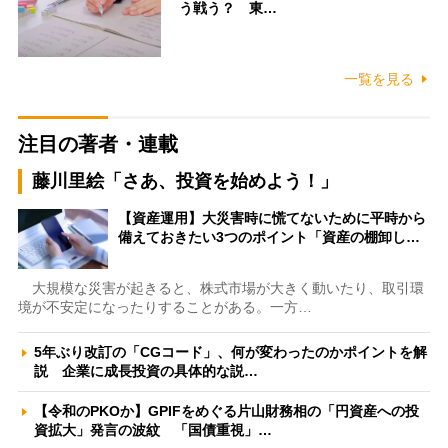
う戦う？ 東…
一覧を見る
注目の著者・連載
藤川里絵「さあ、投資を始めよう！」
【資産運用】大災害時に慌てないために平時から
備えておきたい3つのポイント「資産の棚卸し…
大規模な災害が起きると、株式市場が大きく動いたり、取引環
境が不安定になったりすることがある。一方…
5年ぶり改訂の「CGコード」、何が変わったのかポイントを解
説 企業に成長投資の具体的な説…
【令和のPKOか】GPIFをめぐる片山財務相の「円資産への投
資拡大」発言の波紋 「国債重視」…