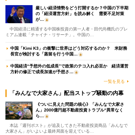
厳しい経済情勢をどう打開するか？中国の下半期
の「経済運営方針」を読み解く 需要不足対策
が…
中国経済に精通する中国株投資の第一人者・田代尚機氏のプレ
ミアム連載「チャイナ・リサーチ」。中国の…
中国「Kimi K3」の衝撃に世界はどう対応するのか？ 米財務
長官が検討する「蒸留を行う中国…
中国経済“予想外の低成長”で政策のテコ入れ必至か 経済運営
方針の修正で成長加速が予想さ…
一覧を見る
「みんなで大家さん」配当ストップ騒動の内幕
《ついに見えた問題の核心》「みんなで大家さ
ん」2000億円超不動産投資トラブル“異常なく
ら…
本誌『週刊ポスト』が追及してきた不動産投資商品「みんなで
大家さん」がいよいよ最終局面を迎えている…