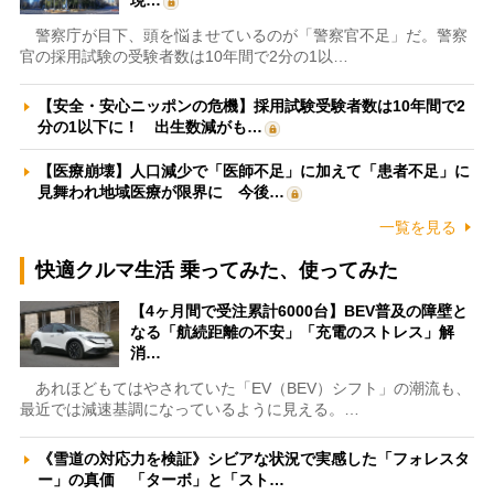
警察庁が目下、頭を悩ませているのが「警察官不足」だ。警察
官の採用試験の受験者数は10年間で2分の1以…
【安全・安心ニッポンの危機】採用試験受験者数は10年間で2
分の1以下に！ 出生数減がも…
【医療崩壊】人口減少で「医師不足」に加えて「患者不足」に
見舞われ地域医療が限界に 今後…
一覧を見る
快適クルマ生活 乗ってみた、使ってみた
【4ヶ月間で受注累計6000台】BEV普及の障壁と
なる「航続距離の不安」「充電のストレス」解
消…
あれほどもてはやされていた「EV（BEV）シフト」の潮流も、
最近では減速基調になっているように見える。…
《雪道の対応力を検証》シビアな状況で実感した「フォレスタ
ー」の真価 「ターボ」と「スト…