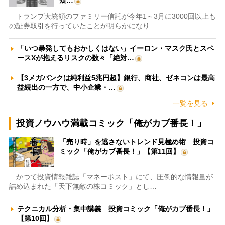
トランプ大統領のファミリー信託が今年1～3月に3000回以上も
の証券取引を行っていたことが明らかになり…
「いつ暴発してもおかしくはない」イーロン・マスク氏とスペ
ースXが抱えるリスクの数々「絶対…
【3メガバンクは純利益5兆円超】銀行、商社、ゼネコンは最高
益続出の一方で、中小企業・…
一覧を見る
投資ノウハウ満載コミック「俺がカブ番長！」
「売り時」を逃さないトレンド見極め術 投資コ
ミック「俺がカブ番長！」【第11回】
かつて投資情報雑誌「マネーポスト」にて、圧倒的な情報量が
詰め込まれた「天下無敵の株コミック」とし…
テクニカル分析・集中講義 投資コミック「俺がカブ番長！」
【第10回】