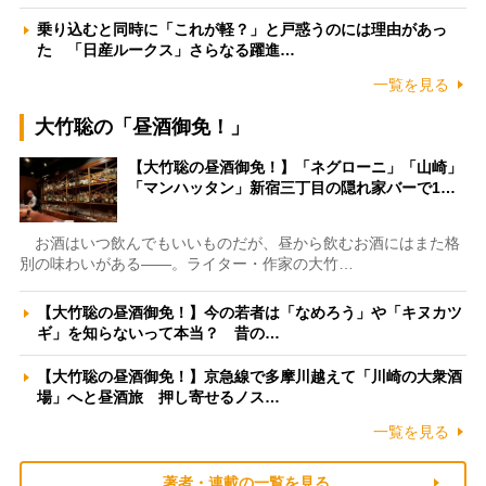
乗り込むと同時に「これが軽？」と戸惑うのには理由があっ
た 「日産ルークス」さらなる躍進…
一覧を見る
大竹聡の「昼酒御免！」
【大竹聡の昼酒御免！】「ネグローニ」「山崎」
「マンハッタン」新宿三丁目の隠れ家バーで1…
お酒はいつ飲んでもいいものだが、昼から飲むお酒にはまた格
別の味わいがある――。ライター・作家の大竹…
【大竹聡の昼酒御免！】今の若者は「なめろう」や「キヌカツ
ギ」を知らないって本当？ 昔の…
【大竹聡の昼酒御免！】京急線で多摩川越えて「川崎の大衆酒
場」へと昼酒旅 押し寄せるノス…
一覧を見る
著者・連載の一覧を見る