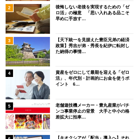
後悔しない老後を実現するための「ゼ
2
ロ活」の極意 「思い入れある品こそ
早めに手放す…
【天下統一を見据えた豊臣兄弟の経済
3
政策】秀吉が弟・秀長を紀伊に転封し
た納得の事情…
資産をゼロにして最期を迎える「ゼロ
4
活」、年代別・計画的にお金を使うポ
イント 6…
老舗遊技機メーカー・豊丸産業がパチ
5
ンコ事業停止の背景 大手と中小の格
差拡大に拍車…
【キオクシアが「配当」導入へ】それ
6