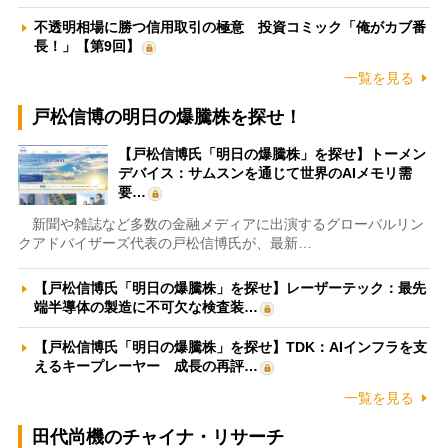
不透明相場に勝つ信用取引の極意 投資コミック「俺がカブ番
長！」【第9回】
一覧を見る
戸松信博の明日の爆騰株を探せ！
【戸松信博氏「明日の爆騰株」を探せ】トーメン
デバイス：サムスンを通じて世界のAIメモリ需
要…
新聞や雑誌など多数の金融メディアに出演するグローバルリン
クアドバイザーズ代表の戸松信博氏が、最新…
【戸松信博氏「明日の爆騰株」を探せ】レーザーテック：最先
端半導体の製造に不可欠な検査装…
【戸松信博氏「明日の爆騰株」を探せ】TDK：AIインフラを支
えるキープレーヤー 成長の再評…
一覧を見る
田代尚機のチャイナ・リサーチ