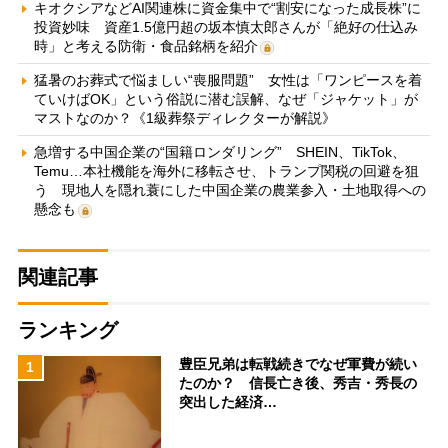
キオクシアなどAI関連株に資金集中で“割安になった成長株”に
投資妙味 資産1.5億円超の坂本慎太郎さんが「絶好の仕込み
時」と考える防衛・食品銘柄を紹介
猛暑のお葬式で悩ましい“喪服問題” 女性は「ワンピースを着
ていけばOK」という俗説に潜む誤解、なぜ「ジャケット」が
マストなのか？《1級葬祭ディレクターが解説》
急増する中国企業の“国籍ロンダリング” SHEIN、TikTok、
Temu…本社機能を海外に移転させ、トランプ関税の回避を狙
う 現地人を隠れ蓑にした中国企業の農業参入・土地取得への
懸念も
関連記事
ランキング
豊臣兄弟は転戦続きでなぜ軍費が続い
1
たのか？ 信長亡き後、秀吉・秀長の
突出した経済…