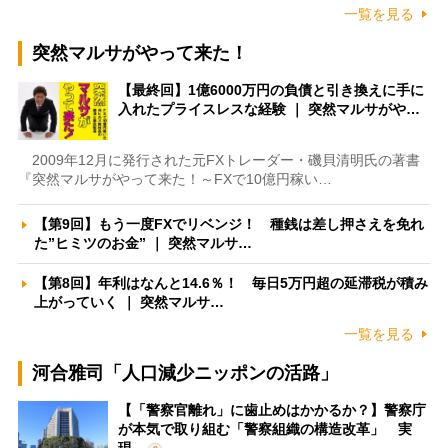
一覧を見る
突然マルサがやって来た！
【最終回】1億6000万円の負債と引き換えに手に
入れたプライスレスな経験 ｜ 突然マルサがや…
2009年12月に発行された元FXトレーダー・磯貝清明氏の著書
『突然マルサがやって来た！～FXで10億円稼い…
【第9回】もう一度FXでリベンジ！ 種銭は差し押さえを免れ
た”ヒミツのお金” ｜ 突然マルサ…
【第8回】年利はなんと14.6％！ 毎日5万円超の延滞税が積み
上がっていく ｜ 突然マルサ…
一覧を見る
河合雅司「人口減少ニッポンの活路」
【「警察官離れ」に歯止めはかかるか？】警察庁
が本気で取り組む「警察組織の構造改革」 実
現…