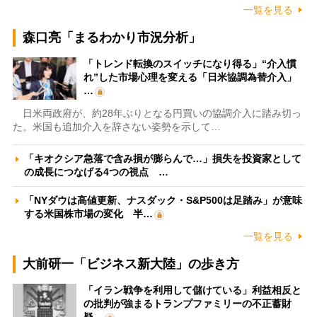
一覧を見る
森口亮「まるわかり市況分析」
「トレンド転換のスイッチになり得る」“介入慣
れ”した市場心理を変える「日米協調為替介入」
…
日米両政府が、約28年ぶりとなる円買いの協調介入に踏み切っ
た。米国も追加介入を辞さない姿勢を示して…
「キオクシア急落で含み損が膨らんで…」損失を投資家として
の成長につなげる4つの視点 …
「NYダウは高値更新、ナスダック・S&P500は足踏み」が意味
する米国株市場の変化 半…
一覧を見る
大前研一「ビジネス新大陸」の歩き方
「イラン戦争を利用して儲けている」利益相反と
の批判が強まるトランプファミリーの不正蓄財
疑…